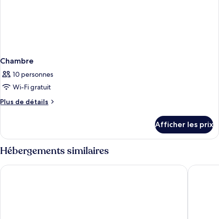
Chambre
10 personnes
Wi-Fi gratuit
Plus
Plus de détails
de
détails
Afficher les prix
pour
Chambre
Hébergements similaires
Ona Pearl Grey
Wyndham