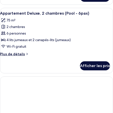
Appartement
1
Deluxe,
Afficher
Une piscine d’un complexe hôtelier off
chambre
19
1
Appartement Deluxe, 2 chambres (Pool - 6pax)
toutes
(Pool
chambre
75 m²
(Pool
les
-
-
2 chambres
photos
4pax)
4pax)
pour
6 personnes
ce
4 lits jumeaux et 2 canapés-lits (jumeaux)
type
Wi-Fi gratuit
de
Plus
Plus de détails
chambre :
de
Appartement
détails
Afficher les prix
pour
Deluxe,
Appartement
2
Deluxe,
chambres
2
(Pool
chambres
(Pool
-
-
6pax)
6pax)