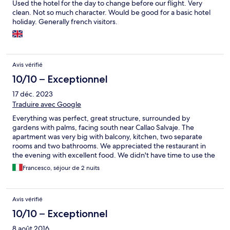
Used the hotel for the day to change before our flight. Very
clean. Not so much character. Would be good for a basic hotel
holiday. Generally french visitors.
Avis vérifié
10/10 – Exceptionnel
17 déc. 2023
Traduire avec Google
Everything was perfect, great structure, surrounded by
gardens with palms, facing south near Callao Salvaje. The
apartment was very big with balcony, kitchen, two separate
rooms and two bathrooms. We appreciated the restaurant in
the evening with excellent food. We didn't have time to use the
big swimming pool available.
Francesco, séjour de 2 nuits
Avis vérifié
10/10 – Exceptionnel
8 août 2016