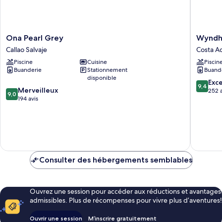
Ona
Wyndh
Ona Pearl Grey
Wyndh
Pearl
Residen
Callao Salvaje
Costa A
Grey
Costa
Piscine
Cuisine
Piscin
Callao
Adeje
Buanderie
Stationnement
Buand
Salvaje
Costa
disponible
Adeje
9.4
Exc
9,4
9.0
Merveilleux
sur
252 a
9,0
sur
194 avis
10,
10,
Exceptio
Merveilleux,
252 avis
194 avis
Consulter des hébergements semblables
Ouvrez une session pour accéder aux réductions et avantages
admissibles. Plus de récompenses pour vivre plus d’aventures!
Ouvrir une session
M’inscrire gratuitement