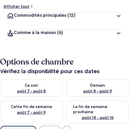
Afficher tout
Commodités principales
(12)
Comme à la maison
(6)
Options de chambre
Vérifiez la disponibilité pour ces dates
Vérifier la disponibilité pour ce soir août 7 - août 8
Vérifier la disponibilité pour 
Ce soir
Demain
août 7 - août 8
août 8 - août 9
Vérifier la disponibilité pour cette fin de semaine août 7 - aoû
Vérifier la disponibilité pour 
Cette fin de semaine
La fin de semaine
prochaine
août 7 - août 9
août 14 - août 16
Filtres