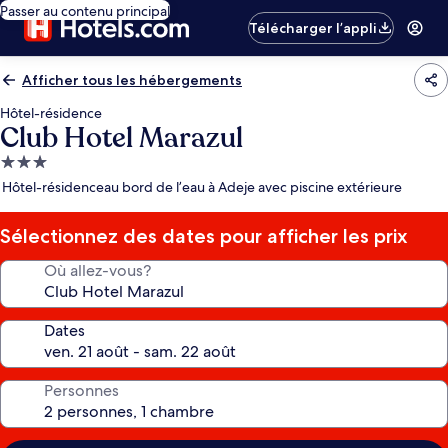
Passer au contenu principal
Télécharger l’appli
Afficher tous les hébergements
Hôtel-résidence
Club Hotel Marazul
Hébergement
3.0 étoiles
Hôtel-résidenceau bord de l’eau à Adeje avec piscine extérieure
Sélectionnez des dates pour afficher les prix
Où allez-vous?
Dates
Personnes