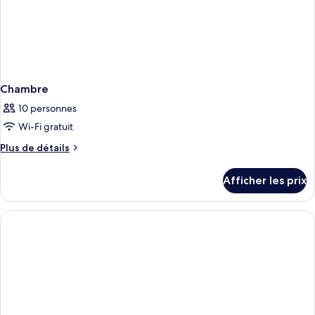
Chambre
10 personnes
Wi-Fi gratuit
Plus
Plus de détails
de
détails
Afficher les prix
pour
Chambre