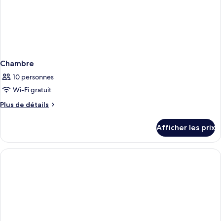
Chambre
10 personnes
Wi-Fi gratuit
Plus
Plus de détails
de
détails
Afficher les prix
pour
Chambre