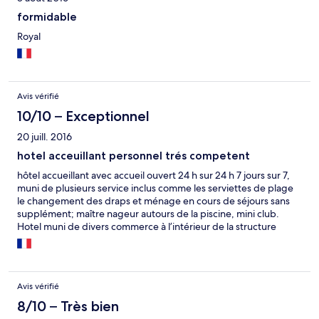
formidable
Royal
Avis vérifié
10/10 – Exceptionnel
20 juill. 2016
hotel acceuillant personnel trés competent
hôtel accueillant avec accueil ouvert 24 h sur 24 h 7 jours sur 7,
muni de plusieurs service inclus comme les serviettes de plage
le changement des draps et ménage en cours de séjours sans
supplément; maître nageur autours de la piscine, mini club.
Hotel muni de divers commerce à l’intérieur de la structure
comme restaurant, bar, boutique de souvenir et article de
plage, boulangerie, coiffeur, mini market et lieux pour réserver
les excursions; magnifique, les chambres sont grandes et bien
entretenu il y a tout les appareil électrique
Avis vérifié
8/10 – Très bien