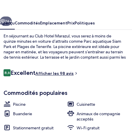
Hotel
Marazul
cédent
Suivant
74+
Aperçu
Commodités
Emplacement
Prix
Politiques
En séjournant au Club Hotel Marazul, vous serez à moins de
quinze minutes en voiture d’attraits comme Parc aquatique Siam
Park et Plages de Tenerife. La piscine extérieure est idéale pour
nager en matinée, et les voyageurs peuvent s’entraîner au terrain
de tennis extérieur. La terrasse et le jardin comptent aussi parmi les
points saillants. De plus, hôtels-résidences offrent des commodités,
comme des cuisinettes et des canapés-lits.
Avis
Excellent
8,6
Afficher les 98 avis
8,6 sur 10 –
Extérieur
Commodités populaires
Piscine
Cuisinette
Buanderie
Animaux de compagnie
acceptés
Stationnement gratuit
Wi-Fi gratuit