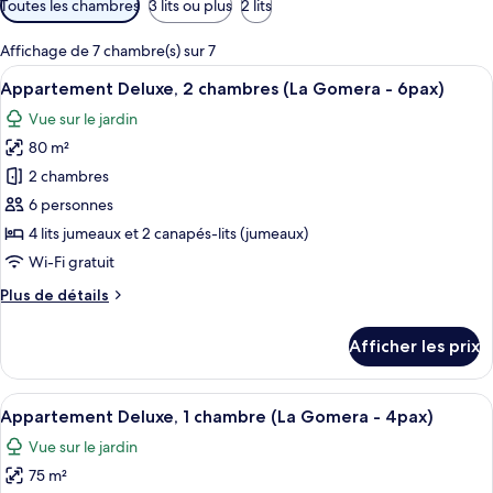
Toutes les chambres
3 lits ou plus
2 lits
disponibles
pour
Affichage de 7 chambre(s) sur 7
les
Afficher
Une table dressée pour le dîner, avec vu
20
Appartement Deluxe, 2 chambres (La Gomera - 6pax)
chambres
toutes
Vue sur le jardin
les
80 m²
photos
pour
2 chambres
ce
6 personnes
type
4 lits jumeaux et 2 canapés-lits (jumeaux)
de
Wi-Fi gratuit
chambre :
Plus
Plus de détails
Appartement
de
Deluxe,
détails
Afficher les prix
2
pour
Appartement
chambres
Deluxe,
Afficher
Un paysage côtier avec une route qui 
(La
19
2
Appartement Deluxe, 1 chambre (La Gomera - 4pax)
toutes
Gomera
chambres
Vue sur le jardin
(La
les
-
Gomera
75 m²
photos
6pax)
-