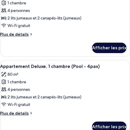
pour
1 chambre
6pax)
ce
4 personnes
type
2 lits jumeaux et 2 canapés-lits (jumeaux)
de
Wi-Fi gratuit
chambre :
Plus
Plus de détails
Appartement
de
Deluxe,
détails
Afficher les prix
1
pour
Appartement
chambre
Deluxe,
Afficher
Une vue sur la côte, avec des palmiers,
(La
22
1
Appartement Deluxe, 1 chambre (Pool - 4pax)
toutes
Gomera
chambre
80 m²
(La
les
-
Gomera
1 chambre
photos
4pax)
-
pour
4 personnes
4pax)
ce
2 lits jumeaux et 2 canapés-lits (jumeaux)
type
Wi-Fi gratuit
de
Plus
Plus de détails
chambre :
de
Appartement
détails
Afficher les prix
pour
Deluxe,