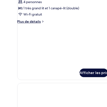
(Swim-
4 personnes
photos
Adults
up
pour
1 très grand lit et 1 canapé-lit (double)
suite
Only
ce
Adults
Wi-Fi gratuit
)
Only
type
Plus
Plus de détails
)
de
de
chambre :
détails
pour
Chambre
Chambre
double,
double,
terrasse
terrasse
Afficher les pri