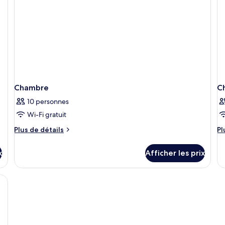
jardin
le
ja
(S
Be
Chambre
C
10 personnes
Wi-Fi gratuit
Plus
Pl
Plus de détails
Pl
de
d
détails
dé
x
Afficher les prix
pour
po
Chambre
C