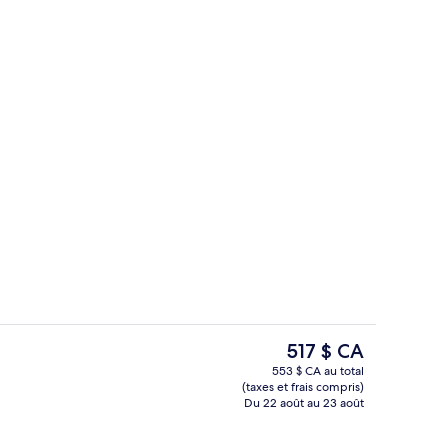
térieur
Casse-croûte
Le
517 $ CA
prix
553 $ CA au total
actuel
(taxes et frais compris)
Façade de l’hébergement – soirée/nuit
6 bars-salons, bar attenant à la piscin
est
Du 22 août au 23 août
de 517 $ CA