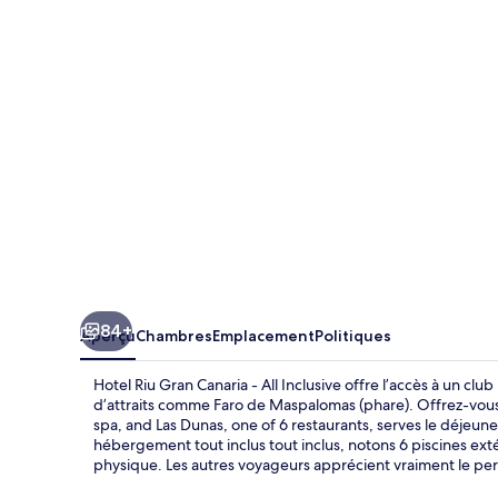
Riu
Gran
Canaria
-
All
Inclusive
84+
Aperçu
Chambres
Emplacement
Politiques
Hotel Riu Gran Canaria - All Inclusive offre l’accès à un cl
d’attraits comme Faro de Maspalomas (phare). Offrez-vou
spa, and Las Dunas, one of 6 restaurants, serves le déjeuner,
hébergement tout inclus tout inclus, notons 6 piscines exté
physique. Les autres voyageurs apprécient vraiment le per