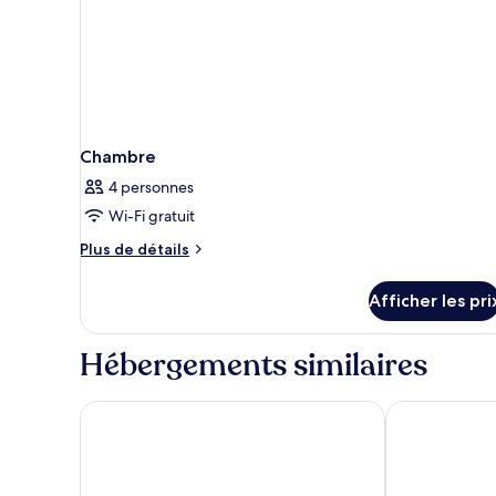
Chambre
4 personnes
Wi-Fi gratuit
Plus
Plus de détails
de
détails
Afficher les pri
pour
Chambre
Hébergements similaires
Lopesan Costa Meloneras Resort & Spa
Suites & Villa