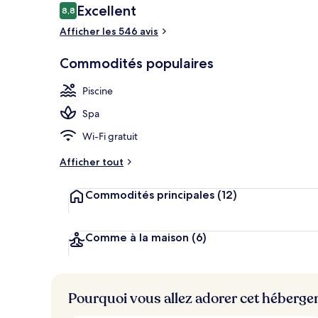
Avis
Excellent
8,8
8,8 sur 10 –
Afficher les 546 avis
6 piscines ex
Commodités populaires
Piscine
Spa
Wi-Fi gratuit
Afficher tout
Commodités principales
(12)
Comme à la maison
(6)
Pourquoi vous allez adorer cet héberg