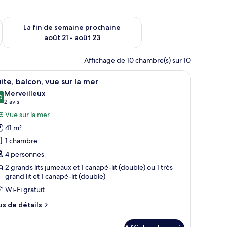
n de semaine août 14 - août 16
Vérifier la disponibilité pour la fin de semaine prochaine août
La fin de semaine prochaine
août 21 - août 23
Affichage de 10 chambre(s) sur 10
 un bureau avec une chaise, une télévision et une fenêtre avec des rideaux.
fficher
Une chambre d’hôtel avec un grand lit, un bur
5
ite, balcon, vue sur la mer
outes
Merveilleux
s
0
9,0 sur 10
(2 avis)
2 avis
hotos
Vue sur la mer
our
41 m²
e
1 chambre
ype
4 personnes
e
2 grands lits jumeaux et 1 canapé-lit (double) ou 1 très
hambre :
grand lit et 1 canapé-lit (double)
ite,
Wi-Fi gratuit
alcon,
ue
us
us de détails
e
ur
tails