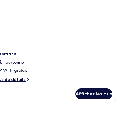
rdin
ofa
d)
hambre
1 personne
Wi-Fi gratuit
us
us de détails
e
tails
Afficher les prix
ur
hambre