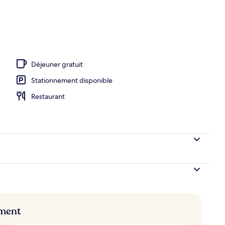
térieures, parasols, chaises longues
Déjeuner gratuit
Stationnement disponible
Restaurant
ement