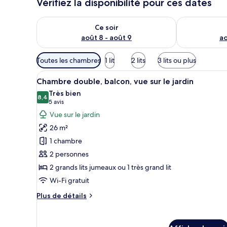
Vérifiez la disponibilité pour ces dates
Vérifier la disponibilité pour ce soir août 8 - août 9
Vérifier la di
Ce soir
août 8 - août 9
ao
Filtres
Toutes les chambres
1 lit
2 lits
3 lits ou plus
disponibles
Afficher
Une chambre d’hôtel équipée d’u
pour
6
Chambre double, balcon, vue sur le jardin
toutes
les
Très bien
les
8,4
chambres
8,4 sur 10
(5 avis)
5 avis
photos
Vue sur le jardin
pour
26 m²
ce
1 chambre
type
2 personnes
de
2 grands lits jumeaux ou 1 très grand lit
chambre :
Chambre
Wi-Fi gratuit
double,
Plus
Plus de détails
balcon,
de
détails
vue
pour