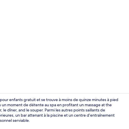
Détail de l’in
ub pour enfants gratuit et se trouve à moins de quinze minutes à pied
s un moment de détente au spa en profitant un massage at the
 le dîner, and le souper. Parmi les autres points saillants de
rieures, un bar attenant à la piscine et un centre d’entraînement
sonnel serviable.