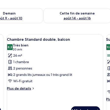
sponibilité pour demain août 9 - août 10
Vérifier la disponibilité pour cette fi
Demain
Cette fin de semaine
ût 9 - août 10
août 14 - août 16
n lit, d’une table de chevet, d’un bureau et d’une télévision.
Afficher
Une chambre d’hôtel avec un grand lit,
A
6
Chambre Standard double, balcon
Su
toutes
t
Très bien
les
8,2
le
9,
8,2 sur 10
(20 avis)
20 avis
photos
p
26 m²
pour
p
1 chambre
ce
c
2 personnes
type
t
2 grands lits jumeaux ou 1 très grand lit
de
d
Wi-Fi gratuit
chambre :
c
Chambre
Su
Plus
Plus de détails
Standard
de
b
détails
double,
v
Pl
Pl
pour
d
balcon
s
Chambre
dé