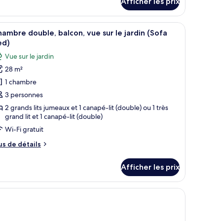
Afficher les prix
ur
er
ite,
lcon,
, un canapé, une petite table, une table de chevet et un élément décoratif f
fficher
Une chambre d’hôtel équipée d’un lit, d’une ta
6
e
ambre double, balcon, vue sur le jardin (Sofa
outes
r
ed)
s
Vue sur le jardin
er
hotos
28 m²
our
1 chambre
e
ype
3 personnes
e
2 grands lits jumeaux et 1 canapé-lit (double) ou 1 très
grand lit et 1 canapé-lit (double)
hambre :
hambre
Wi-Fi gratuit
ouble,
us
us de détails
alcon,
e
tails
ue
Afficher les prix
ur
ur
hambre
uble,
rdin
lcon,
e
Sofa
r
ed)