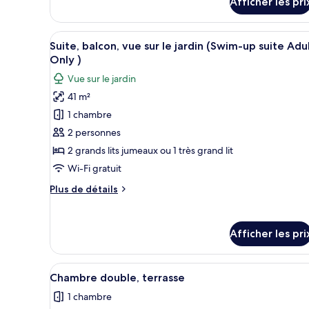
sur
Afficher les pri
Chambre
le
double,
jardin
balcon,
Afficher
Une piscine dotée de rampes en
7
vue
Suite, balcon, vue sur le jardin (Swim-up suite Adu
toutes
sur
Only )
le
les
Vue sur le jardin
jardin
photos
41 m²
pour
1 chambre
ce
type
2 personnes
de
2 grands lits jumeaux ou 1 très grand lit
chambre :
Wi-Fi gratuit
Suite,
Plus
Plus de détails
balcon,
de
vue
détails
pour
sur
Afficher les pri
Suite,
le
balcon,
jardin
vue
Afficher
Une chambre d’hôtel moderne éq
(Swim-
4
sur
Chambre double, terrasse
toutes
le
up
1 chambre
jardin
les
suite