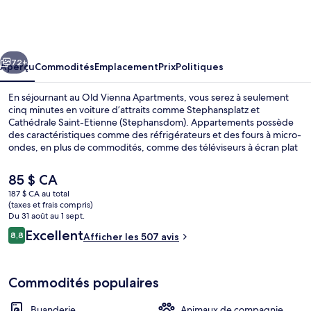
Old
Vienna
Apartments
cédent
Suivant
72+
Aperçu
Commodités
Emplacement
Prix
Politiques
En séjournant au Old Vienna Apartments, vous serez à seulement
cinq minutes en voiture d’attraits comme Stephansplatz et
Cathédrale Saint-Etienne (Stephansdom). Appartements possède
des caractéristiques comme des réfrigérateurs et des fours à micro-
ondes, en plus de commodités, comme des téléviseurs à écran plat
et literie de qualité. L’hébergement se situe à quelques minutes de
marche du transport en commun : Station de métro Schottenring se
Le
85 $ CA
trouve à 5 minutes et Obere Donaustraße Tram Stop est
prix
187 $ CA au total
à 5 minutes.
actuel
(taxes et frais compris)
Façade de l’hébergement
est
Du 31 août au 1 sept.
de 85 $ CA
Avis
Excellent
8,8
Afficher les 507 avis
8,8 sur 10 –
Commodités populaires
Buanderie
Animaux de compagnie