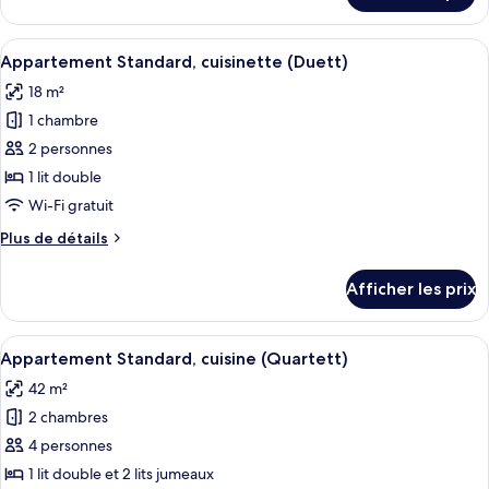
supérieur,
Appartement
cuisine
supérieur,
Afficher
Une chambre avec un lit, un bureau, un
(Ouverture)
14
cuisine
Appartement Standard, cuisinette (Duett)
toutes
(Ouverture)
18 m²
les
1 chambre
photos
pour
2 personnes
ce
1 lit double
type
Wi-Fi gratuit
de
Plus
Plus de détails
chambre :
de
Appartement
détails
Afficher les prix
pour
Standard,
Appartement
cuisinette
Standard,
Afficher
Une chambre de dortoir avec deux lits
(Duett)
10
cuisinette
Appartement Standard, cuisine (Quartett)
toutes
(Duett)
42 m²
les
2 chambres
photos
pour
4 personnes
ce
1 lit double et 2 lits jumeaux