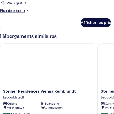
type
Wi-Fi gratuit
de
Plus
Plus de détails
chambre :
de
Appartement
détails
Afficher les prix
pour
Standard,
Appartement
cuisine
Standard,
Hébergements similaires
(Quartett)
cuisine
(Quartett)
Steiner Residences Vienna Rembrandt
Steiner 
Steiner
Steiner
Steiner Residences Vienna Rembrandt
Steine
Residences
Residen
Leopoldstadt
Leopold
Vienna
Vienna
Cuisine
Buanderie
Cuisin
Rembrandt
Nestroy
Wi-Fi gratuit
Climatisation
Wi-Fi 
Leopoldstadt
Leopold
9.0
9.4
Merveilleux
Exc