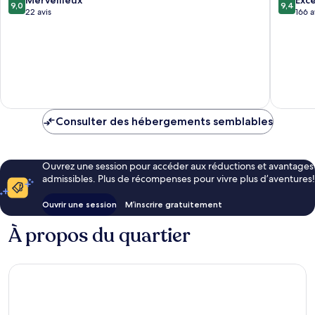
9,0
9,4
sur
sur
22 avis
166 a
10,
10,
Merveilleux,
Exceptio
22 avis
166 avis
Consulter des hébergements semblables
Ouvrez une session pour accéder aux réductions et avantages
admissibles. Plus de récompenses pour vivre plus d’aventures!
Ouvrir une session
M’inscrire gratuitement
À propos du quartier