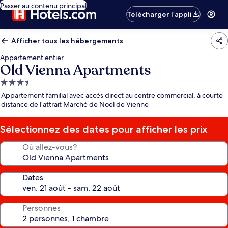
Passer au contenu principal
Télécharger l’appli
Afficher tous les hébergements
Appartement entier
Old Vienna Apartments
Hébergement
3.5 étoiles
Appartement familial avec accès direct au centre commercial, à courte
distance de l’attrait Marché de Noël de Vienne
Sélectionnez des dates pour afficher les prix
Où allez-vous?
Dates
Personnes