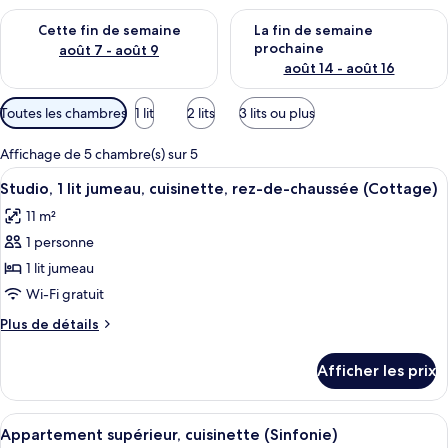
Vérifier la disponibilité pour cette fin de semaine août 7 - aoû
Vérifier la disponibilité pour 
Cette fin de semaine
La fin de semaine
prochaine
août 7 - août 9
août 14 - août 16
Filtres
Toutes les chambres
1 lit
2 lits
3 lits ou plus
disponibles
pour
Affichage de 5 chambre(s) sur 5
les
Afficher
Une salle de bain avec un miroir décora
2
Studio, 1 lit jumeau, cuisinette, rez-de-chaussée (Cottage)
chambres
toutes
11 m²
les
1 personne
photos
pour
1 lit jumeau
ce
Wi-Fi gratuit
type
Plus
Plus de détails
de
de
chambre :
détails
Afficher les prix
pour
Studio,
Studio,
1
1
Afficher
Une chambre à coucher avec un lit, une
lit
7
lit
Appartement supérieur, cuisinette (Sinfonie)
toutes