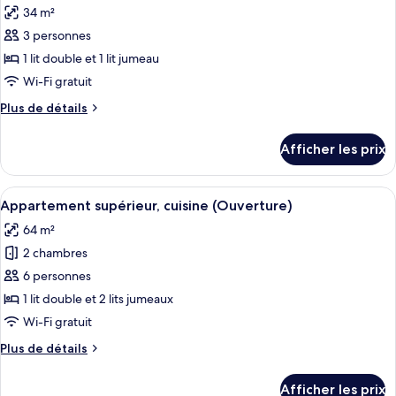
jumeau,
jumeau,
34 m²
cuisinette,
les
cuisinette,
rez-
3 personnes
photos
rez-
de-
pour
1 lit double et 1 lit jumeau
de-
chaussée
ce
(Cottage)
Wi-Fi gratuit
chaussée
type
(Cottage)
Plus
Plus de détails
de
de
chambre :
détails
Afficher les prix
pour
Appartement
Appartement
supérieur,
supérieur,
Afficher
Une chambre à coucher comprenant un 
cuisinette
12
cuisinette
Appartement supérieur, cuisine (Ouverture)
toutes
(Sinfonie)
(Sinfonie)
64 m²
les
2 chambres
photos
pour
6 personnes
ce
1 lit double et 2 lits jumeaux
type
Wi-Fi gratuit
de
Plus
Plus de détails
chambre :
de
Appartement
détails
Afficher les prix
pour