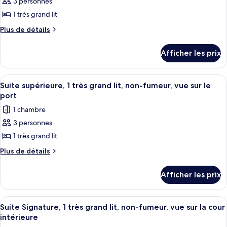
3 personnes
photos
non-
non-
pour
1 très grand lit
fumeur,
fumeur,
ce
vue
vue
Plus
Plus de détails
sur
type
de
sur
le
détails
de
le
Afficher les prix
port
pour
chambre :
port
Suite
Suite
Prestige,
Afficher
Suite supérieure, 1 très grand lit, non
3
Prestige,
1
Suite supérieure, 1 très grand lit, non-fumeur, vue sur le
toutes
très
1
port
grand
les
très
1 chambre
lit,
photos
grand
non-
3 personnes
pour
fumeur,
lit,
1 très grand lit
ce
vue
non-
sur
type
Plus
Plus de détails
fumeur,
le
de
de
vue
port
détails
chambre :
Afficher les prix
sur
pour
Suite
Suite
le
supérieure,
supérieure,
port
Afficher
Une chambre d’hôtel moderne avec un g
7
1
1
Suite Signature, 1 très grand lit, non-fumeur, vue sur la cour
toutes
très
intérieure
très
grand
les