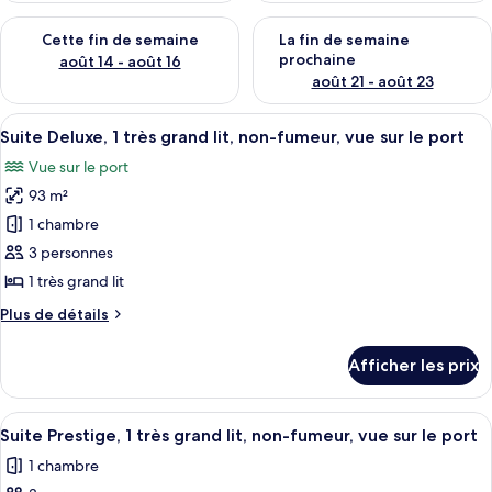
Vérifier la disponibilité pour cette fin de semaine août 14 - aoû
Vérifier la disponibilité pour 
Cette fin de semaine
La fin de semaine
prochaine
août 14 - août 16
août 21 - août 23
Afficher
Une chambre moderne dotée de grandes 
15
Suite Deluxe, 1 très grand lit, non-fumeur, vue sur le port
toutes
Vue sur le port
les
93 m²
photos
pour
1 chambre
ce
3 personnes
type
1 très grand lit
de
Plus
Plus de détails
chambre :
de
Suite
détails
Afficher les prix
pour
Deluxe,
Suite
1
Deluxe,
Afficher
Suite Prestige, 1 très grand lit, non-fu
très
11
1
Suite Prestige, 1 très grand lit, non-fumeur, vue sur le port
toutes
grand
très
1 chambre
grand
les
lit,
lit,