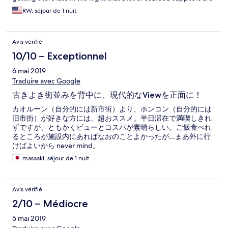
very close by and maybe that smell just overpowers.
RW, séjour de 1 nuit
Avis vérifié
10/10 – Exceptionnel
6 mai 2019
Traduire avec Google
古きよき街並みを背中に、現代的なViewを正面に！
カオルーン（自分的には新市街）より、ホンコン（自分的には
旧市街）が好きな方には、超おススメ。半日滞在で満喫しきれ
ずですが、ともかくビューとコスパが素晴らしい。ご飯食べれ
るところが施設内にあればなおのことよかったが…まあ外に行
けばよいから never mind。
masaaki, séjour de 1 nuit
Avis vérifié
2/10 – Médiocre
5 mai 2019