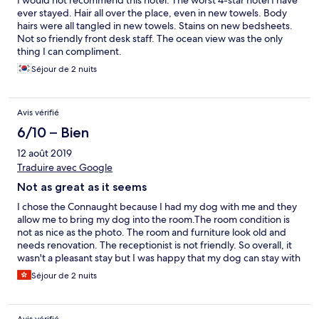
I would not recommend this hotel. The worst 4-star hotel I have
ever stayed. Hair all over the place, even in new towels. Body
hairs were all tangled in new towels. Stains on new bedsheets.
Not so friendly front desk staff. The ocean view was the only
thing I can compliment.
Séjour de 2 nuits
Avis vérifié
6/10 – Bien
12 août 2019
Traduire avec Google
Not as great as it seems
I chose the Connaught because I had my dog with me and they
allow me to bring my dog into the room.The room condition is
not as nice as the photo. The room and furniture look old and
needs renovation. The receptionist is not friendly. So overall, it
wasn't a pleasant stay but I was happy that my dog can stay with
me.
Séjour de 2 nuits