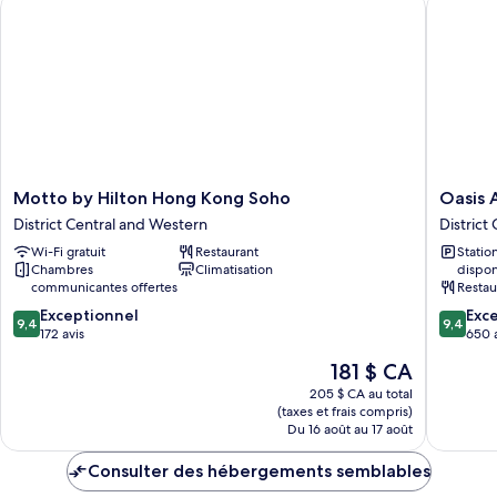
Motto by Hilton Hong Kong Soho
Oasis Au
double,
lit
non-
double,
fumeur,
vue
non-
sur
fumeur,
le
vue
port
sur
le
Motto
Oasis
port
Motto by Hilton Hong Kong Soho
Oasis 
by
Aurum
District Central and Western
District
Hilton
181
Wi-Fi gratuit
Restaurant
Stati
Hong
Hotel
Chambres
Climatisation
dispon
Kong
District
communicantes offertes
Restau
Soho
Central
9.4
9.4
District
Exceptionnel
and
Exc
9,4
9,4
sur
sur
Central
172 avis
Western
650 
10,
10,
and
Le
181 $ CA
Exceptionnel,
Exceptio
Western
prix
172 avis
650 avis
205 $ CA au total
est
(taxes et frais compris)
de
Du 16 août au 17 août
181 $ CA
Consulter des hébergements semblables