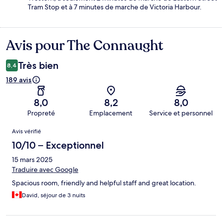
Tram Stop et à 7 minutes de marche de Victoria Harbour.
Avis pour The Connaught
Avis
Très bien
8,4
189 avis
8,0
8,2
8,0
Propreté
Emplacement
Service et personnel
Avis
Avis vérifié
10/10 – Exceptionnel
15 mars 2025
Traduire avec Google
Spacious room, friendly and helpful staff and great location.
David, séjour de 3 nuits