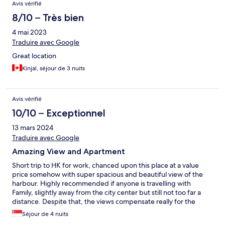
Avis vérifié
8/10 – Très bien
4 mai 2023
Traduire avec Google
Great location
Kinjal, séjour de 3 nuits
Avis vérifié
10/10 – Exceptionnel
13 mars 2024
Traduire avec Google
Amazing View and Apartment
Short trip to HK for work, chanced upon this place at a value
price somehow with super spacious and beautiful view of the
harbour. Highly recommended if anyone is travelling with
Family, slightly away from the city center but still not too far a
distance. Despite that, the views compensate really for the
need to travel 😍 I hope somehow I will get another attractive
Séjour de 4 nuits
pricing once again, will definitely stay again... We checked out