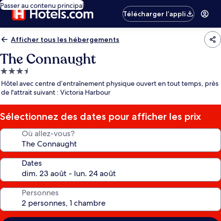
Passer au contenu principal
Télécharger l’appli
Afficher tous les hébergements
The Connaught
Hébergement
3.5 étoiles
Hôtel avec centre d’entraînement physique ouvert en tout temps, près
de l'attrait suivant : Victoria Harbour
Sélectionnez des dates pour afficher les prix
Où allez-vous?
Dates
Personnes