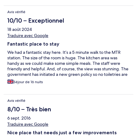
and left something, they actually called and texted to ask if they
can offer to send the items to us. Such hospitality!
Avis vérifié
10/10 – Exceptionnel
18 août 2024
Traduire avec Google
Fantastic place to stay
We had a fantastic stay here. It’s a 5 minute walk to the MTR
station. The size of the room is huge. The kitchen area was
handy as we could make some simple meals. The staff were
friendly and helpful. And, of course, the view was stunning. The
government has initiated a new green policy so no toiletries are
provided, although you do have the option to purchase some at
Séjour de 16 nuits
the front desk or at nearby shops. No complaints at all. We will
definitely stay here again.
Avis vérifié
8/10 – Très bien
6 sept. 2016
Traduire avec Google
Nice place that needs just a few improvements