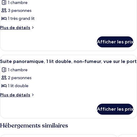
grand
1 chambre
lit,
photos
lit,
non-
3 personnes
pour
fumeur,
non-
1 très grand lit
ce
vue
fumeur,
sur
type
Plus
Plus de détails
vue
le
de
de
port
sur
détails
chambre :
Afficher les prix
pour
le
Suite
Suite
port
Signature,
Signature,
Afficher
Suite panoramique, 1 lit double, non-f
9
1
1
Suite panoramique, 1 lit double, non-fumeur, vue sur le port
toutes
très
très
1 chambre
grand
les
grand
lit,
2 personnes
photos
lit,
non-
pour
1 lit double
fumeur,
non-
ce
vue
Plus
Plus de détails
fumeur,
sur
type
de
vue
la
détails
de
Afficher les prix
cour
sur
pour
chambre :
intérieure
Suite
la
Suite
panoramique,
Hébergements similaires
cour
panoramique,
1
intérieure
lit
1