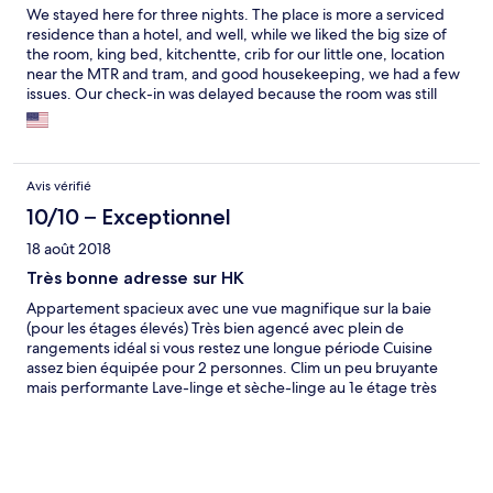
We stayed here for three nights. The place is more a serviced
residence than a hotel, and well, while we liked the big size of
the room, king bed, kitchentte, crib for our little one, location
near the MTR and tram, and good housekeeping, we had a few
issues. Our check-in was delayed because the room was still
being cleaned, one of the male receptionists was really rude
with HORRIBLE English I could barely understand, the power
sockets were the HK standard and so I had to use an adapter
provided by the front desk and the bathroom sink leaked (it got
Avis vérifié
fixed fast). Would we stay here again? I think so but well, it could
use a bit of improvement
10/10 – Exceptionnel
18 août 2018
Très bonne adresse sur HK
Appartement spacieux avec une vue magnifique sur la baie
(pour les étages élevés) Très bien agencé avec plein de
rangements idéal si vous restez une longue période Cuisine
assez bien équipée pour 2 personnes. Clim un peu bruyante
mais performante Lave-linge et sèche-linge au 1e étage très
commode Salle de sport bien équipée L’hôtel est idéalement
situé à 2mns à pied du métro. À l’arrivée et au départ si vous
empruntez le train express pour l’aéroport une navette vous
conduit à 2 mns à pied de l’hôtel depuis Hong Kong station
terminus du train express.