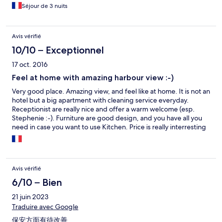
Séjour de 3 nuits
Avis vérifié
10/10 – Exceptionnel
17 oct. 2016
Feel at home with amazing harbour view :-)
Very good place. Amazing view, and feel like at home. It is not an
hotel but a big apartment with cleaning service everyday.
Receptionist are really nice and offer a warm welcome (esp.
Stephenie :-). Furniture are good design, and you have all you
need in case you want to use Kitchen. Price is really interresting
for such a good place. For sure I'll come back next time I'll be in
HKG. Only little thing is that location is not so good (mainly
shops for dried fish around), but MTR and Tram are very close
and you can go to Central station very quickly. Not easy to find
Avis vérifié
restaurant around...but after searching and walking a little bit
you'll find one street higher with many kind of restaurant
6/10 – Bien
(named "HIGH Street"). To resume this flat is simply great deal
21 juin 2023
:-)
Traduire avec Google
保安方面有待改善