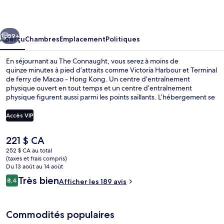
Connaught
cédent
Suivant
59+
Aperçu
Chambres
Emplacement
Politiques
En séjournant au The Connaught, vous serez à moins de
quinze minutes à pied d’attraits comme Victoria Harbour et Terminal
de ferry de Macao - Hong Kong. Un centre d’entraînement
physique ouvert en tout temps et un centre d’entraînement
physique figurent aussi parmi les points saillants. L’hébergement se
situe à quelques minutes de marche du transport en commun :
Eastern Street Tram Stop est à quelques pas et Western Street Tram
Accès VIP
Stop se trouve à 4 minutes.
Le
221 $ CA
Suite panoramique, 1 lit double, non-f
prix
252 $ CA au total
actuel
(taxes et frais compris)
est
Du 13 août au 14 août
de 221 $ CA
Avis
Très bien
8,4
Afficher les 189 avis
8,4 sur 10 –
Commodités populaires