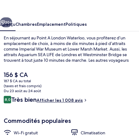
A
London
cédent
Suivant
Waterloo
30+
Aperçu
Chambres
Emplacement
Politiques
En séjournant au Point A London Waterloo, vous profiterez d’un
emplacement de choix, à moins de dix minutes à pied d’attraits
comme Imperial War Museum et Lower Marsh Market. Aussi, les
attraits Aquarium SEA LIFE de Londres et Westminster Bridge se
trouvent à tout juste 10 minutes de marche. Les autres voyageurs
adorent le personnel serviable et les visites touristiques locales.
L’hébergement se situe à quelques minutes de marche du transport
Le
156 $ CA
en commun : Station de métro Lambeth North est à quelques pas et
prix
187 $ CA au total
Station de métro Waterloo se trouve à 10 minutes.
actuel
(taxes et frais compris)
Extérieur
est
Du 23 août au 24 août
de 156 $ CA
Avis
Très bien
8,0
Afficher les 1 008 avis
8,0 sur 10 –
Commodités populaires
Wi-Fi gratuit
Climatisation