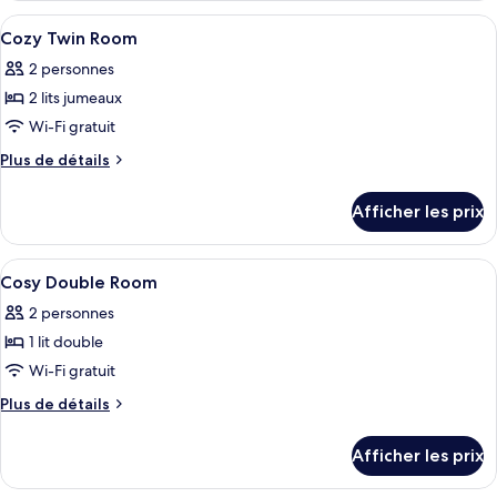
Cozy
Double
Afficher
Coffre-fort, bureau, rideaux d’obscurc
4
Double
Room
Cozy Twin Room
toutes
with
Room
2 personnes
No
les
with
Window
2 lits jumeaux
photos
No
pour
Wi-Fi gratuit
Window
ce
Plus
Plus de détails
type
de
détails
de
Afficher les prix
pour
chambre :
Cozy
Cozy
Twin
Afficher
Coffre-fort, bureau, rideaux d’obscurc
5
Twin
Room
Cosy Double Room
toutes
Room
2 personnes
les
1 lit double
photos
pour
Wi-Fi gratuit
ce
Plus
Plus de détails
type
de
détails
de
Afficher les prix
pour
chambre :
Cosy