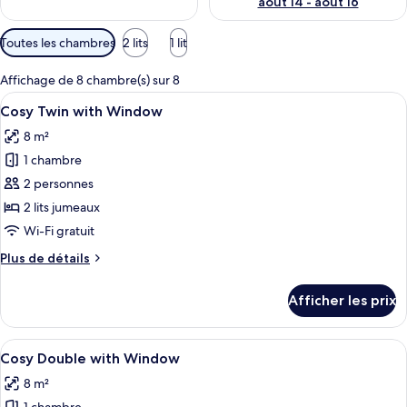
août 14 - août 16
Filtres
Toutes les chambres
2 lits
1 lit
disponibles
pour
Affichage de 8 chambre(s) sur 8
les
Afficher
Une chambre d’hôtel avec deux lits, un
6
Cosy Twin with Window
chambres
toutes
8 m²
les
1 chambre
photos
pour
2 personnes
ce
2 lits jumeaux
type
Wi-Fi gratuit
de
Plus
Plus de détails
chambre :
de
Cosy
détails
Afficher les prix
pour
Twin
Cosy
with
Twin
Afficher
Une chambre d’hôtel moderne dotée d’un
Window
8
with
Cosy Double with Window
toutes
Window
8 m²
les