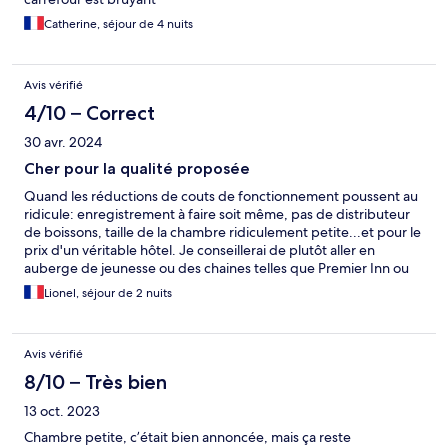
Catherine, séjour de 4 nuits
Avis vérifié
4/10 – Correct
30 avr. 2024
Cher pour la qualité proposée
Quand les réductions de couts de fonctionnement poussent au
ridicule: enregistrement à faire soit même, pas de distributeur
de boissons, taille de la chambre ridiculement petite...et pour le
prix d'un véritable hôtel. Je conseillerai de plutôt aller en
auberge de jeunesse ou des chaines telles que Premier Inn ou
Travelodge pour des budgets restreints sur Londres.
Lionel, séjour de 2 nuits
Avis vérifié
8/10 – Très bien
13 oct. 2023
Chambre petite, c’était bien annoncée, mais ça reste