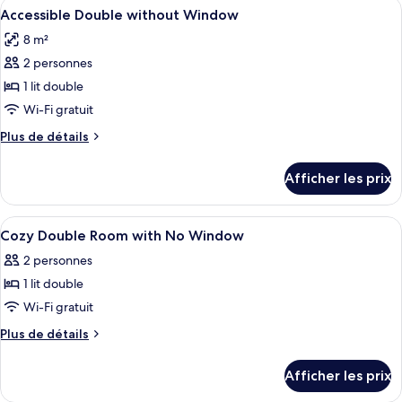
Afficher
Une chambre d’hôtel moderne avec un g
without
5
without
Accessible Double without Window
toutes
Window
Window
8 m²
les
2 personnes
photos
pour
1 lit double
ce
Wi-Fi gratuit
type
Plus
Plus de détails
de
de
chambre :
détails
Afficher les prix
pour
Accessible
Accessible
Double
Double
Afficher
Coffre-fort, bureau, rideaux d’obscurc
without
7
without
Cozy Double Room with No Window
toutes
Window
Window
2 personnes
les
1 lit double
photos
pour
Wi-Fi gratuit
ce
Plus
Plus de détails
type
de
détails
de
Afficher les prix
pour
chambre :
Cozy