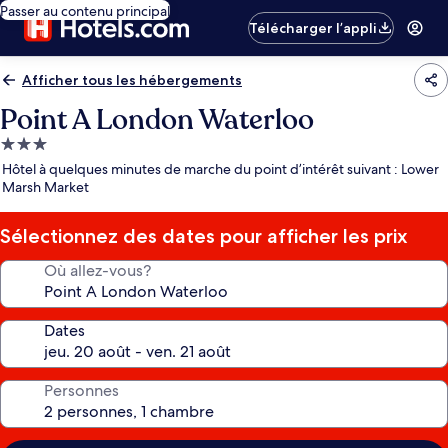
Passer au contenu principal
Télécharger l’appli
Afficher tous les hébergements
Point A London Waterloo
Hébergement
3.0 étoiles
Hôtel à quelques minutes de marche du point d’intérêt suivant : Lower
Marsh Market
Sélectionnez des dates pour afficher les prix
Où allez-vous?
Dates
Personnes