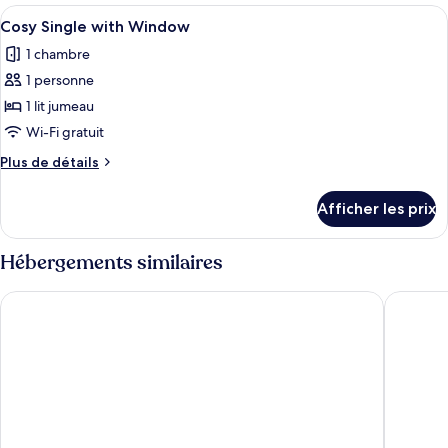
Cosy
Double
Afficher
Une chambre d’hôtel moderne avec un g
6
Double
Room
Cosy Single with Window
toutes
Room
1 chambre
les
1 personne
photos
pour
1 lit jumeau
ce
Wi-Fi gratuit
type
Plus
Plus de détails
de
de
chambre :
détails
Afficher les prix
pour
Cosy
Cosy
Single
Single
Hébergements similaires
with
with
Window
Window
Hampton by Hilton London Waterloo
Ibis Lond