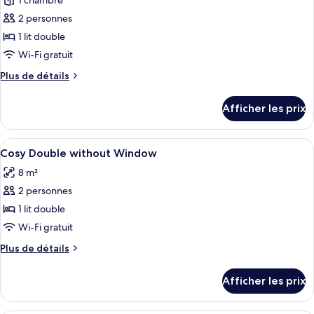
1 chambre
photos
pour
2 personnes
ce
1 lit double
type
Wi-Fi gratuit
de
Plus
Plus de détails
chambre :
de
Cosy
détails
Afficher les prix
pour
Double
Cosy
with
Double
Afficher
Une chambre d’hôtel moderne avec un g
Window
5
with
Cosy Double without Window
toutes
Window
8 m²
les
2 personnes
photos
pour
1 lit double
ce
Wi-Fi gratuit
type
Plus
Plus de détails
de
de
chambre :
détails
Afficher les prix
pour
Cosy
Cosy
Double
Double