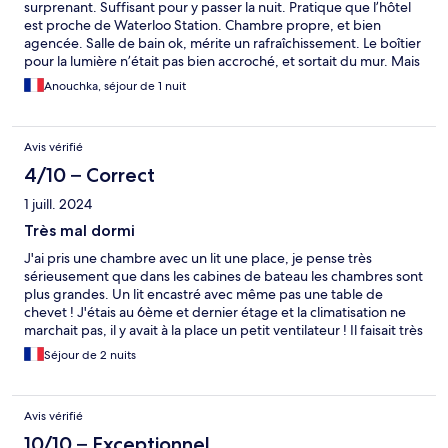
surprenant. Suffisant pour y passer la nuit. Pratique que l’hôtel
est proche de Waterloo Station. Chambre propre, et bien
agencée. Salle de bain ok, mérite un rafraîchissement. Le boîtier
pour la lumière n’était pas bien accroché, et sortait du mur. Mais
lumière fonctionnel.
Anouchka, séjour de 1 nuit
Avis vérifié
4/10 – Correct
1 juill. 2024
Très mal dormi
J'ai pris une chambre avec un lit une place, je pense très
sérieusement que dans les cabines de bateau les chambres sont
plus grandes. Un lit encastré avec même pas une table de
chevet ! J'étais au 6ème et dernier étage et la climatisation ne
marchait pas, il y avait à la place un petit ventilateur ! Il faisait très
chaud et très lourd et rajouté à ceci le bruit à l'extérieur car très
Séjour de 2 nuits
mal isolé, j'ai très mal dormi durant les 2 nuits où je suis resté.
L'hôtel est bien placé et les chambres sont propres. Mais pour
205€ la nuit (!), le rapport qualité/prix est désastreux !
Avis vérifié
10/10 – Exceptionnel