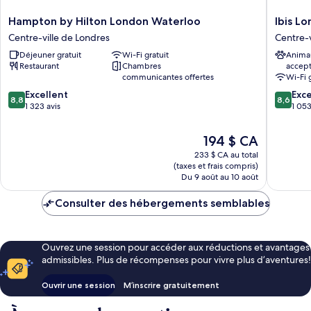
Hampton
Ibis
Hampton by Hilton London Waterloo
Ibis Lo
by
London
Centre-ville de Londres
Centre-v
Hilton
Blackfria
Déjeuner gratuit
Wi-Fi gratuit
Anima
London
Centre-
Restaurant
Chambres
accep
Waterloo
ville
communicantes offertes
Wi-Fi 
Centre-
de
8.8
8.6
ville
Excellent
Londres
Exce
8,8
8,6
sur
sur
de
1 323 avis
1 053
10,
10,
Londres
Excellent,
Excellen
Le
194 $ CA
1 323 avis
1 053 av
prix
233 $ CA au total
est
(taxes et frais compris)
de
Du 9 août au 10 août
194 $ CA
Consulter des hébergements semblables
Ouvrez une session pour accéder aux réductions et avantages
admissibles. Plus de récompenses pour vivre plus d’aventures!
Ouvrir une session
M’inscrire gratuitement