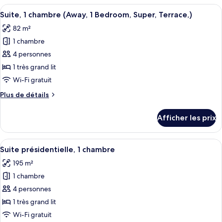
1
Afficher
Un salon moderne doté d’un téléviseur 
balcon
6
chambre,
Suite, 1 chambre (Away, 1 Bedroom, Super, Terrace,)
toutes
(Supreme,
balcon
82 m²
(Supreme,
les
1
1
1 chambre
photos
Bedroom)
Bedroom)
pour
4 personnes
ce
1 très grand lit
type
Wi-Fi gratuit
de
Plus
Plus de détails
chambre :
de
Suite,
détails
Afficher les prix
pour
1
Suite,
chambre
1
Afficher
Un salon moderne avec un grand canapé 
(Away,
6
chambre
Suite présidentielle, 1 chambre
toutes
1
(Away,
195 m²
1
les
Bedroom,
Bedroom,
1 chambre
photos
Super,
Super,
pour
4 personnes
Terrace,)
Terrace,)
ce
1 très grand lit
type
Wi-Fi gratuit