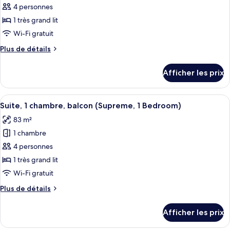
Bedroom)
pour
4 personnes
ce
1 très grand lit
type
Wi-Fi gratuit
de
Plus
Plus de détails
chambre :
de
Suite,
détails
Afficher les prix
pour
1
Suite,
chambre
1
Afficher
Un salon moderne avec un canapé incurv
(Escape
6
chambre
Suite, 1 chambre, balcon (Supreme, 1 Bedroom)
toutes
1
(Escape
83 m²
1
les
Bedroom)
Bedroom)
1 chambre
photos
pour
4 personnes
ce
1 très grand lit
type
Wi-Fi gratuit
de
Plus
Plus de détails
chambre :
de
Suite,
détails
Afficher les prix
pour
1
Suite,
chambre,