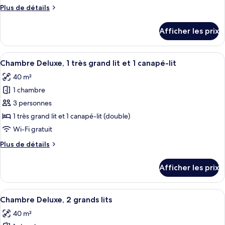
de
Plus
Plus de détails
chambre :
de
Suite
détails
Afficher les prix
pour
présidentielle,
Suite
1
présidentielle,
Afficher
Une chambre d’hôtel moderne dotée d’un
chambre
7
1
Chambre Deluxe, 1 très grand lit et 1 canapé-lit
toutes
chambre
40 m²
les
1 chambre
photos
pour
3 personnes
ce
1 très grand lit et 1 canapé-lit (double)
type
Wi-Fi gratuit
de
Plus
Plus de détails
chambre :
de
Chambre
détails
Afficher les prix
pour
Deluxe,
Chambre
1
Deluxe,
Afficher
Une chambre d’hôtel moderne avec deux 
très
7
1
Chambre Deluxe, 2 grands lits
toutes
grand
très
40 m²
grand
les
lit
lit