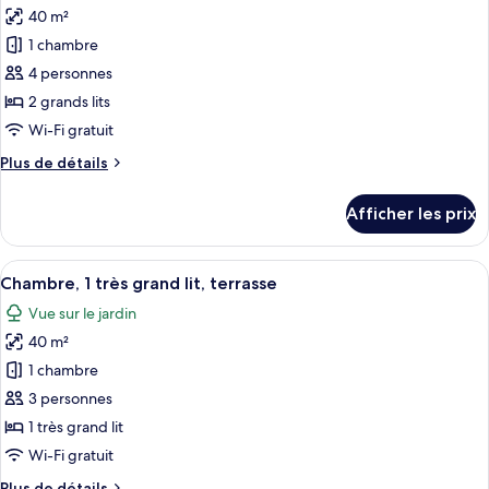
lit
40 m²
photos
1
et
pour
canapé-
1 chambre
1
ce
lit,
canapé-
4 personnes
lit,
type
balcon
2 grands lits
balcon
de
Wi-Fi gratuit
chambre :
Plus
Plus de détails
Chambre
de
Premier,
détails
Afficher les prix
2
pour
Chambre
grands
Premier,
Afficher
Une chambre d’hôtel moderne dotée d’un
lits,
5
2
Chambre, 1 très grand lit, terrasse
toutes
balcon,
grands
Vue sur le jardin
lits,
les
vue
balcon,
40 m²
photos
sur
vue
pour
la
1 chambre
sur
ce
marina
la
3 personnes
marina
type
1 très grand lit
de
Wi-Fi gratuit
chambre :
Plus
Plus de détails