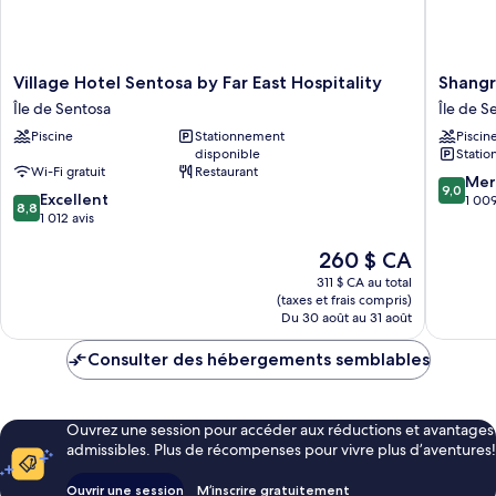
piscine
Village
Shangri
Village Hotel Sentosa by Far East Hospitality
Shangr
Hotel
La
Île de Sentosa
Île de S
Sentosa
Rasa
Piscine
Stationnement
Piscin
by
Sentosa
disponible
Statio
Far
Singapo
Wi-Fi gratuit
Restaurant
East
Île
9.0
Mer
9,0
8.8
Hospitality
Excellent
de
sur
1 009
8,8
sur
Île
1 012 avis
Sentosa
10,
10,
de
Merveill
Le
260 $ CA
Excellent,
Sentosa
1 009 av
prix
1 012 avis
311 $ CA au total
est
(taxes et frais compris)
de
Du 30 août au 31 août
260 $ CA
Consulter des hébergements semblables
Ouvrez une session pour accéder aux réductions et avantages
admissibles. Plus de récompenses pour vivre plus d’aventures!
Ouvrir une session
M’inscrire gratuitement