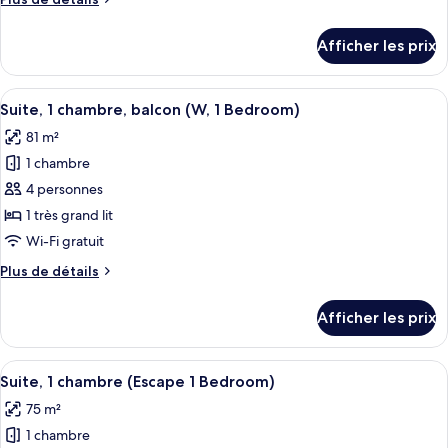
Chambre,
de
1
détails
Afficher les prix
très
pour
Chambre,
grand
1
Afficher
Un salon moderne avec une grande fenê
lit,
6
très
Suite, 1 chambre, balcon (W, 1 Bedroom)
toutes
terrasse
grand
81 m²
lit,
les
terrasse
1 chambre
photos
pour
4 personnes
ce
1 très grand lit
type
Wi-Fi gratuit
de
Plus
Plus de détails
chambre :
de
Suite,
détails
Afficher les prix
pour
1
Suite,
chambre,
1
Afficher
Une chambre d’hôtel moderne dotée d’un
balcon
7
chambre,
Suite, 1 chambre (Escape 1 Bedroom)
toutes
(W,
balcon
75 m²
(W,
les
1
1
1 chambre
photos
Bedroom)