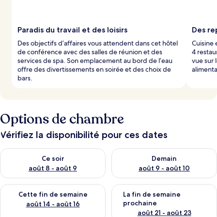
Paradis du travail et des loisirs
Des re
Des objectifs d’affaires vous attendent dans cet hôtel
Cuisine 
de conférence avec des salles de réunion et des
4 restau
services de spa. Son emplacement au bord de l’eau
vue sur 
offre des divertissements en soirée et des choix de
alimenta
bars.
Options de chambre
Vérifiez la disponibilité pour ces dates
Vérifier la disponibilité pour ce soir août 8 - août 9
Vérifier la disponibilité pour 
Ce soir
Demain
août 8 - août 9
août 9 - août 10
Vérifier la disponibilité pour cette fin de semaine août 14 - aoû
Vérifier la disponibilité pour 
Cette fin de semaine
La fin de semaine
prochaine
août 14 - août 16
août 21 - août 23