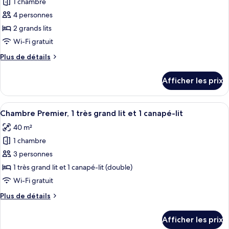
1 chambre
photos
et
et
pour
4 personnes
1
1
ce
canapé-
canapé-
2 grands lits
lit
type
lit
Wi-Fi gratuit
de
Plus
Plus de détails
chambre :
de
Chambre
détails
Afficher les prix
pour
Deluxe,
Chambre
2
Deluxe,
Afficher
Une chambre d’hôtel moderne dotée d’un
grands
7
2
Chambre Premier, 1 très grand lit et 1 canapé-lit
toutes
lits
grands
40 m²
lits
les
1 chambre
photos
pour
3 personnes
ce
1 très grand lit et 1 canapé-lit (double)
type
Wi-Fi gratuit
de
Plus
Plus de détails
chambre :
de
Chambre
détails
Afficher les prix
pour
Premier,