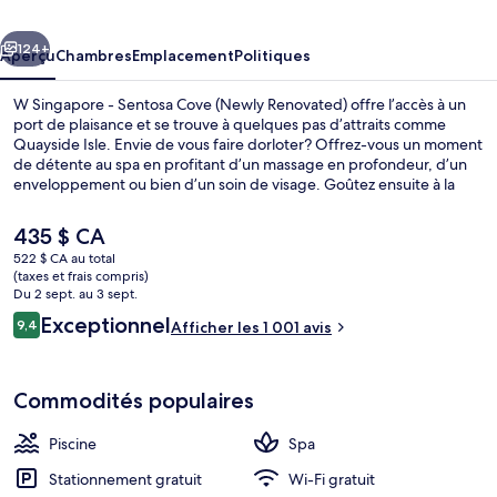
-
cédent
Suivant
Sentosa
124+
Aperçu
Chambres
Emplacement
Politiques
Cove
W Singapore - Sentosa Cove (Newly Renovated) offre l’accès à un
(Newly
port de plaisance et se trouve à quelques pas d’attraits comme
Quayside Isle. Envie de vous faire dorloter? Offrez-vous un moment
Renovated)
de détente au spa en profitant d’un massage en profondeur, d’un
enveloppement ou bien d’un soin de visage. Goûtez ensuite à la
cuisine européenne moderne de SKIRT, un des 4 restaurants, qui
sert le dîner et le souper. Une piscine extérieure, un bar attenant à la
Le
435 $ CA
piscine et un centre d’entraînement ouvert en tout temps comptent
prix
522 $ CA au total
parmi les autres points saillants de hôtel de luxe. Les autres
actuel
(taxes et frais compris)
voyageurs apprécient vraiment le personnel serviable et l’état
Piscine extérieure, cabanas gratuites, 
est
Du 2 sept. au 3 sept.
général de l’hébergement.
de 435 $ CA
Avis
Exceptionnel
9,4
Afficher les 1 001 avis
9,4 sur 10 –
Commodités populaires
Piscine
Spa
Stationnement gratuit
Wi-Fi gratuit