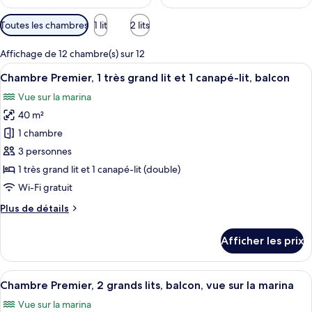
Filtres
Toutes les chambres
1 lit
2 lits
disponibles
pour
Affichage de 12 chambre(s) sur 12
les
Afficher
Une chambre d’hôtel moderne dotée d’un
6
Chambre Premier, 1 très grand lit et 1 canapé-lit, balcon
chambres
toutes
Vue sur la marina
les
40 m²
photos
pour
1 chambre
ce
3 personnes
type
1 très grand lit et 1 canapé-lit (double)
de
Wi-Fi gratuit
chambre :
Plus
Plus de détails
Chambre
de
Premier,
détails
Afficher les prix
1
pour
Chambre
très
Premier,
Afficher
Une chambre d’hôtel moderne avec deux
grand
6
1
Chambre Premier, 2 grands lits, balcon, vue sur la marina
toutes
lit
très
Vue sur la marina
grand
les
et