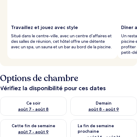
Travaillez et jouez avec style
Dîner 
Situé dans le centre-ville, avec un centre d’affaires et
Un resta
des salles de réunion, cet hôtel offre une détente
piscine 
avec un spa, un sauna et un bar au bord de la piscine.
profiter
petit-dé
Options de chambre
Vérifiez la disponibilité pour ces dates
Vérifier la disponibilité pour ce soir août 7 - août 8
Vérifier la disponibilité pour 
Ce soir
Demain
août 7 - août 8
août 8 - août 9
Vérifier la disponibilité pour cette fin de semaine août 7 - aoû
Vérifier la disponibilité pour 
Cette fin de semaine
La fin de semaine
prochaine
août 7 - août 9