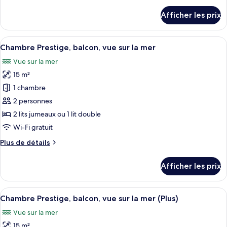
double,
détails
Afficher les prix
balcon,
pour
Chambre
vue
double,
Afficher
Une chambre d’hôtel moderne dotée d’un
sur
9
balcon,
Chambre Prestige, balcon, vue sur la mer
toutes
la
vue
Vue sur la mer
sur
les
mer
la
15 m²
photos
mer
pour
1 chambre
ce
2 personnes
type
2 lits jumeaux ou 1 lit double
de
Wi-Fi gratuit
chambre :
Plus
Plus de détails
Chambre
de
Prestige,
détails
Afficher les prix
balcon,
pour
Chambre
vue
Prestige,
Afficher
Une chambre d’hôtel moderne dotée d’un
sur
10
balcon,
Chambre Prestige, balcon, vue sur la mer (Plus)
toutes
la
vue
Vue sur la mer
sur
les
mer
la
15 m²