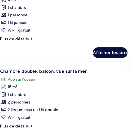
photos
pour
1 chambre
ce
1 personne
type
1 lit jumeau
de
Wi-Fi gratuit
chambre :
Plus
Plus de détails
Chambre
de
double
détails
Afficher les prix
pour
pour
Chambre
1
double
Afficher
Une chambre d’hôtel moderne équipée de
personne,
7
pour
Chambre double, balcon, vue sur la mer
toutes
balcon,
1
Vue sur l’océan
personne,
les
vue
balcon,
15 m²
photos
sur
vue
pour
la
1 chambre
sur
ce
mer
la
2 personnes
mer
type
2 lits jumeaux ou 1 lit double
de
Wi-Fi gratuit
chambre :
Plus
Plus de détails
Chambre
de