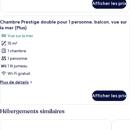
Afficher les prix
pour
pour
Chambre
1
Prestige
Afficher
Une chambre d’hôtel moderne dotée d’un
personne,
10
double
Chambre Prestige double pour 1 personne, balcon, vue sur
toutes
balcon,
pour
la mer (Plus)
1
les
vue
Vue sur la mer
personne,
photos
sur
balcon,
15 m²
pour
la
vue
1 chambre
ce
sur
mer
la
type
1 personne
mer
de
1 lit jumeau
chambre :
Wi-Fi gratuit
Chambre
Plus
Plus de détails
Prestige
de
double
détails
Afficher les prix
pour
pour
Chambre
1
Prestige
Hébergements similaires
personne,
double
balcon,
pour
Hotel Saratoga
Hotel Is
1
vue
personne,