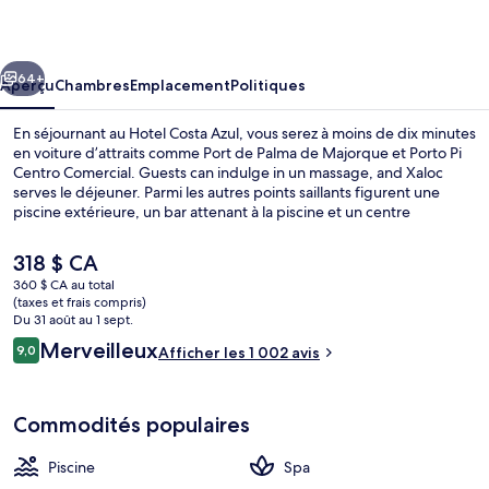
Costa
Azul
cédent
Suivant
64+
Aperçu
Chambres
Emplacement
Politiques
En séjournant au Hotel Costa Azul, vous serez à moins de dix minutes
en voiture d’attraits comme Port de Palma de Majorque et Porto Pi
Centro Comercial. Guests can indulge in un massage, and Xaloc
serves le déjeuner. Parmi les autres points saillants figurent une
piscine extérieure, un bar attenant à la piscine et un centre
d’entraînement physique. Le personnel serviable et l’état général
de l’hébergement sont des éléments très prisés par les voyageurs.
Le
318 $ CA
prix
360 $ CA au total
actuel
(taxes et frais compris)
Literie de qualité, minibar, coffre-for
est
Du 31 août au 1 sept.
de 318 $ CA
Avis
Merveilleux
9,0
Afficher les 1 002 avis
9,0 sur 10 –
Commodités populaires
Piscine
Spa