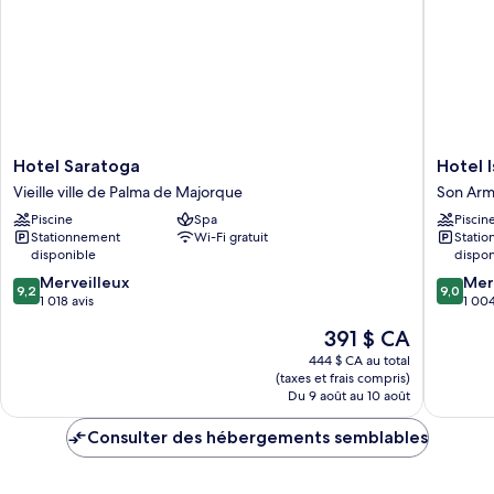
sur
balcon,
la
vue
sur
mer
la
(Plus)
mer
(Plus)
Hotel
Hotel
Hotel Saratoga
Hotel 
Saratoga
Isla
Vieille ville de Palma de Majorque
Son Ar
Vieille
Mallorca
Piscine
Spa
Piscin
ville
&
Stationnement
Wi-Fi gratuit
Stati
de
Spa
disponible
dispon
Palma
Son
9.2
9.0
de
Merveilleux
Armada
Mer
9,2
9,0
sur
sur
Majorque
1 018 avis
1 004
10,
10,
Le
391 $ CA
Merveilleux,
Merveill
prix
1 018 avis
1 004 av
444 $ CA au total
est
(taxes et frais compris)
de
Du 9 août au 10 août
391 $ CA
Consulter des hébergements semblables