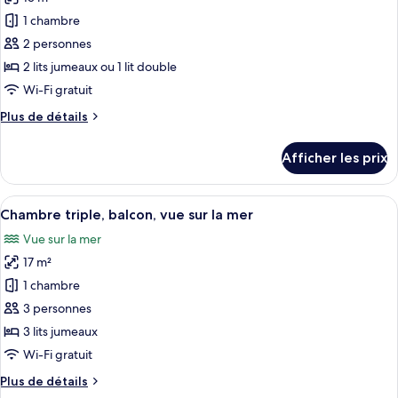
photos
mer
pour
1 chambre
ce
2 personnes
type
2 lits jumeaux ou 1 lit double
de
Wi-Fi gratuit
chambre :
Plus
Plus de détails
Chambre
de
Prestige,
détails
Afficher les prix
balcon,
pour
Chambre
vue
Prestige,
Afficher
Une chambre d’hôtel avec deux lits, un
sur
8
balcon,
Chambre triple, balcon, vue sur la mer
toutes
la
vue
Vue sur la mer
sur
les
mer
la
17 m²
photos
(Plus)
mer
pour
1 chambre
(Plus)
ce
3 personnes
type
3 lits jumeaux
de
Wi-Fi gratuit
chambre :
Plus
Plus de détails
Chambre
de