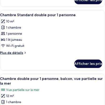
balcon,
pour
Chambre
vue
familiale,
Afficher
Une chambre d’hôtel avec un lit, un fa
sur
6
balcon,
Chambre Standard double pour 1 personne
toutes
la
vue
10 m²
sur
les
mer
la
1 chambre
photos
mer
pour
1 personne
ce
1 lit jumeau
type
Wi-Fi gratuit
de
Plus
Plus de détails
chambre :
de
Chambre
détails
Afficher les prix
pour
Standard
Chambre
double
Standard
Afficher
Literie de qualité, minibar, coffre-for
pour
6
double
Chambre double pour 1 personne, balcon, vue partielle sur
toutes
1
pour
la mer
1
les
personne
Vue partielle sur la mer
personne
photos
12 m²
pour
1 chambre
ce