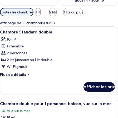
août 14 - août 16
Filtres
Toutes les chambres
1 lit
2 lits
3 lits ou plus
disponibles
pour
Affichage de 13 chambre(s) sur 13
les
Afficher
Une chambre d’hôtel avec un lit, un fa
6
Chambre Standard double
chambres
toutes
10 m²
les
1 chambre
photos
pour
2 personnes
ce
2 lits jumeaux ou 1 lit double
type
Wi-Fi gratuit
de
Plus
Plus de détails
chambre :
de
Chambre
détails
Afficher les prix
pour
Standard
Chambre
double
Standard
Afficher
Une chambre d’hôtel moderne équipée de
7
double
Chambre double pour 1 personne, balcon, vue sur la mer
toutes
Vue sur la mer
les
15 m²