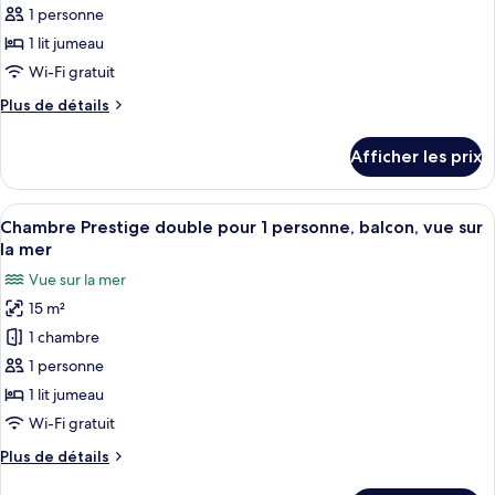
type
1 personne
de
1 lit jumeau
chambre :
Wi-Fi gratuit
Chambre
Plus
Plus de détails
double
de
pour
détails
Afficher les prix
pour
1
Chambre
personne,
double
Afficher
Une chambre d’hôtel moderne dotée d’un
balcon,
10
pour
Chambre Prestige double pour 1 personne, balcon, vue sur
toutes
vue
1
la mer
personne,
les
partielle
Vue sur la mer
balcon,
photos
sur
vue
15 m²
pour
la
partielle
1 chambre
ce
sur
mer
la
type
1 personne
mer
de
1 lit jumeau
chambre :
Wi-Fi gratuit
Chambre
Plus
Plus de détails
Prestige
de
double
détails