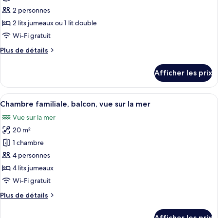
ce
2 personnes
type
2 lits jumeaux ou 1 lit double
de
Wi-Fi gratuit
chambre :
Plus
Plus de détails
Chambre
de
double,
détails
Afficher les prix
balcon,
pour
Chambre
vue
double,
Afficher
Une chambre d’hôtel moderne avec des
partielle
9
balcon,
Chambre familiale, balcon, vue sur la mer
toutes
sur
vue
Vue sur la mer
partielle
les
la
sur
20 m²
photos
mer
la
pour
1 chambre
mer
ce
4 personnes
type
4 lits jumeaux
de
Wi-Fi gratuit
chambre :
Plus
Plus de détails
Chambre
de
familiale,
détails
Afficher les prix