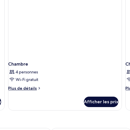
jumeaux
Ad
Chambre
C
4 personnes
Wi-Fi gratuit
Plus
Pl
Plus de détails
Pl
de
d
détails
dé
x
Afficher les prix
pour
po
Chambre
C