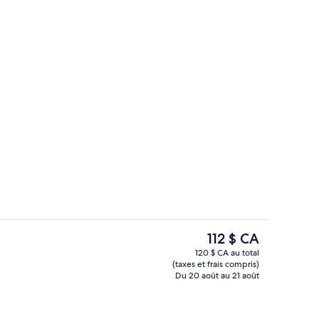
alité, coffre-fort, bureau
Salle de réunion
Le
112 $ CA
prix
120 $ CA au total
actuel
(taxes et frais compris)
Extérieur
est
Du 20 août au 21 août
de 112 $ CA