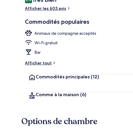
8,4 sur 10 –
Afficher les 603 avis
Bar (sur place
Commodités populaires
Animaux de compagnie acceptés
Wi-Fi gratuit
Bar
Afficher tout
Commodités principales
(12)
Comme à la maison
(6)
Options de chambre