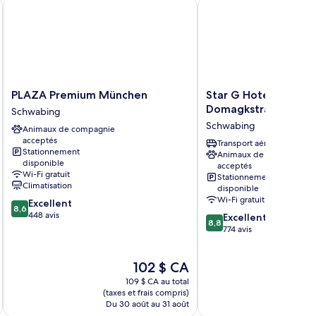
 Collection by Wyndham
PLAZA Premium München
Star G Hotel Premium
PLAZA
Star
PLAZA Premium München
Star G Hotel Premi
Premium
G
Domagkstraße
Schwabing
München
Hotel
Schwabing
Animaux de compagnie
Schwabing
Premium
acceptés
München
Transport aéroportuaire
Stationnement
Animaux de compagnie
Domagkstraße
disponible
acceptés
Schwabing
Wi-Fi gratuit
Stationnement
Climatisation
disponible
Wi-Fi gratuit
8.6
Excellent
8,6
sur
448 avis
8.8
Excellent
8,8
10,
sur
774 avis
Excellent,
10,
448 avis
Excellent,
Le
102 $ CA
774 avis
prix
109 $ CA au total
est
(taxes et frais compris)
(taxe
de
Du 30 août au 31 août
Du 2
102 $ CA