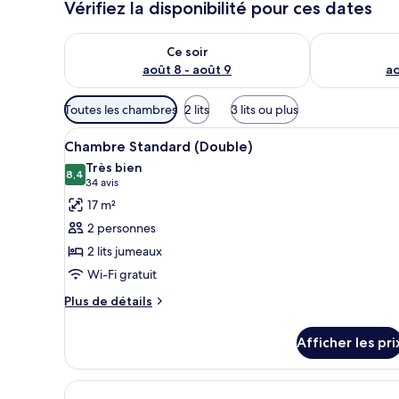
Vérifiez la disponibilité pour ces dates
Vérifier la disponibilité pour ce soir août 8 - août 9
Vérifier la di
Ce soir
août 8 - août 9
ao
Filtres
Toutes les chambres
2 lits
3 lits ou plus
disponibles
Afficher
Une chambre d’hôtel moderne av
pour
5
Chambre Standard (Double)
toutes
les
Très bien
les
8,4
chambres
8,4 sur 10
(34 avis)
34 avis
photos
17 m²
pour
2 personnes
ce
2 lits jumeaux
type
Wi-Fi gratuit
de
chambre :
Plus
Plus de détails
de
Chambre
détails
Standard
Afficher les pri
pour
(Double)
Chambre
Standard
(Double)