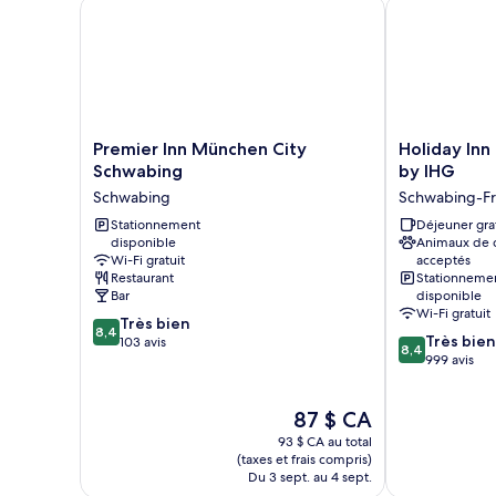
Premier Inn München City Schwabing
Holiday Inn E
Premier
Holiday
Premier Inn München City
Holiday Inn
Inn
Inn
Schwabing
by IHG
München
Express
Schwabing
Schwabing-F
City
Munich
Schwabing
Stationnement
North
Déjeuner gra
disponible
Animaux de
Schwabing
by
Wi-Fi gratuit
acceptés
IHG
Restaurant
Stationneme
Schwabing-
Bar
disponible
Freimann
Wi-Fi gratuit
8.4
Très bien
8,4
8.4
Très bien
sur
103 avis
8,4
sur
999 avis
10,
10,
Très
Très
bien,
Le
87 $ CA
bien,
103 avis
prix
999 avis
93 $ CA au total
est
(taxes et frais compris)
de
Du 3 sept. au 4 sept.
87 $ CA