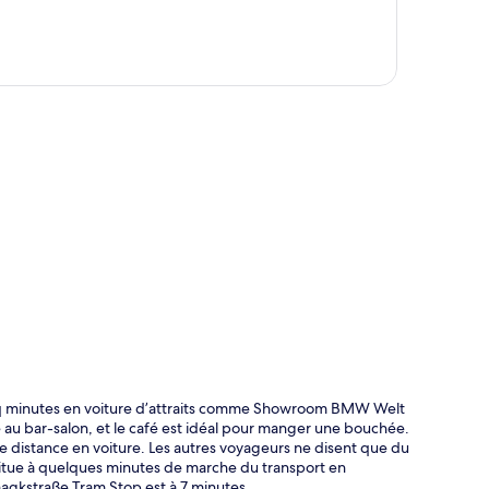
te
q minutes en voiture d’attraits comme Showroom BMW Welt
 au bar-salon, et le café est idéal pour manger une bouchée.
rte distance en voiture. Les autres voyageurs ne disent que du
situe à quelques minutes de marche du transport en
gkstraße Tram Stop est à 7 minutes.