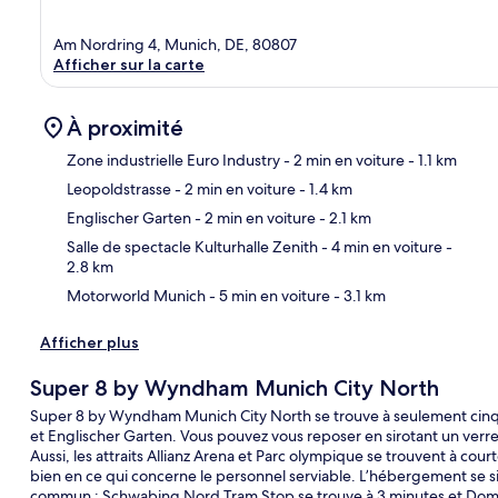
Am Nordring 4, Munich, DE, 80807
Afficher sur la carte
À proximité
Zone industrielle Euro Industry
- 2 min en voiture
- 1.1 km
Leopoldstrasse
- 2 min en voiture
- 1.4 km
Car
Englischer Garten
- 2 min en voiture
- 2.1 km
Salle de spectacle Kulturhalle Zenith
- 4 min en voiture
-
2.8 km
Motorworld Munich
- 5 min en voiture
- 3.1 km
Afficher plus
Super 8 by Wyndham Munich City North
Super 8 by Wyndham Munich City North se trouve à seulement cin
et Englischer Garten. Vous pouvez vous reposer en sirotant un verre
Aussi, les attraits Allianz Arena et Parc olympique se trouvent à cou
bien en ce qui concerne le personnel serviable. L’hébergement se 
commun : Schwabing Nord Tram Stop se trouve à 3 minutes et Doma