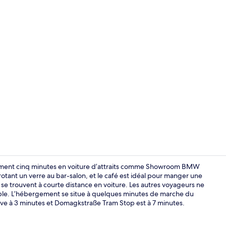
Literie de qu
ement cinq minutes en voiture d’attraits comme Showroom BMW
otant un verre au bar-salon, et le café est idéal pour manger une
e se trouvent à courte distance en voiture. Les autres voyageurs ne
Vélo
able. L’hébergement se situe à quelques minutes de marche du
e à 3 minutes et Domagkstraße Tram Stop est à 7 minutes.