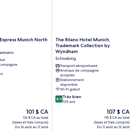
xpress Munich North by IHG
The Rilano Hotel Munich, Trademark
The
 Express Munich North
The Rilano Hotel Munich,
Rilano
Trademark Collection by
Hotel
Wyndham
reimann
Munich,
Schwabing
tuit
Trademark
 compagnie
Collection
Transport aéroportuaire
by
Animaux de compagnie
nt
acceptés
Wyndham
Stationnement
Schwabing
disponible
Wi-Fi gratuit
8.0
Très bien
8,0
sur
725 avis
10,
Le
Le
101 $ CA
107 $ CA
Très
prix
prix
bien,
116 $ CA au total
115 $ CA au total
est
est
(taxes et frais compris)
(taxes et frais compris)
725 avis
de
de
Du 16 août au 17 août
Du 11 août au 12 août
101 $ CA
107 $ CA