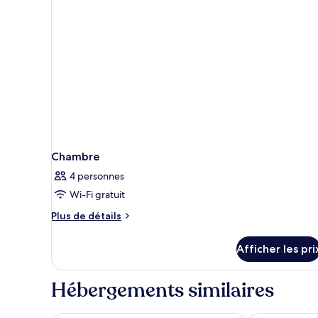
Chambre
4 personnes
Wi-Fi gratuit
Plus
Plus de détails
de
détails
Afficher les pri
pour
Chambre
Hébergements similaires