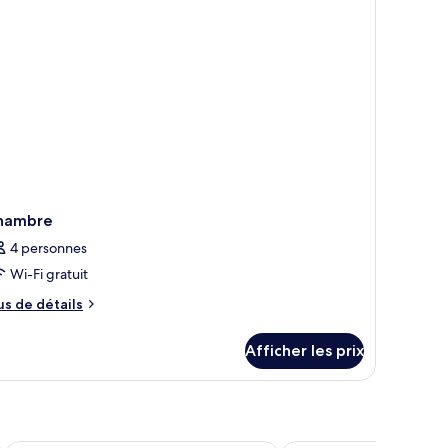
jacent)
hambre
4 personnes
Wi-Fi gratuit
us
us de détails
e
tails
Afficher les prix
ur
hambre