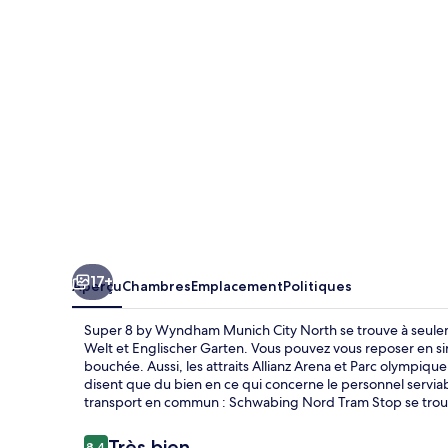
8
by
Wyndham
Munich
City
North
17+
Aperçu
Chambres
Emplacement
Politiques
Super 8 by Wyndham Munich City North se trouve à seul
Welt et Englischer Garten. Vous pouvez vous reposer en sir
bouchée. Aussi, les attraits Allianz Arena et Parc olympiqu
disent que du bien en ce qui concerne le personnel servi
transport en commun : Schwabing Nord Tram Stop se trouv
Avis
Très bien
8,4