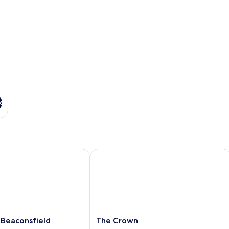
x
eaconsfield
The Crown
The
 Beaconsfield
The Crown
Crown