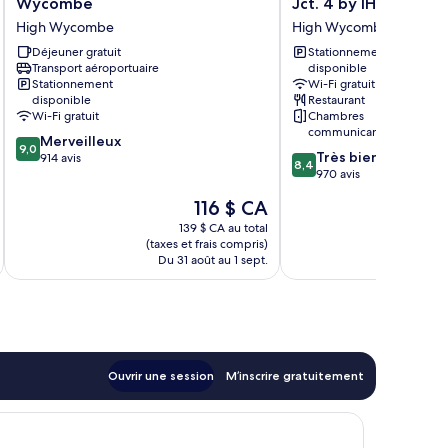
Wycombe
Jct. 4 by IHG
Hilton
High
High Wycombe
High Wycombe
High
Wycombe
Wycombe
Déjeuner gratuit
M40,
Stationnement
Transport aéroportuaire
disponible
High
Jct.
Stationnement
Wi-Fi gratuit
Wycombe
4
disponible
Restaurant
by
Wi-Fi gratuit
Chambres
IHG
communicantes offertes
9.0
Merveilleux
High
9,0
8.4
Très bien
sur
914 avis
Wycombe
8,4
sur
970 avis
10,
10,
Merveilleux,
Le
116 $ CA
Très
914 avis
prix
bien,
139 $ CA au total
est
(taxes et frais compris)
(taxe
970 avis
de
Du 31 août au 1 sept.
Du 
116 $ CA
Ouvrir une session
M’inscrire gratuitement