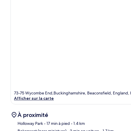
73-75 Wycombe End,Buckinghamshire, Beaconsfield, England, 
Afficher sur la carte
À proximité
Holloway Park
- 17 min à pied
- 1.4 km
Bekonscot (parc miniature)
- 2 min en voiture
- 1.7 km