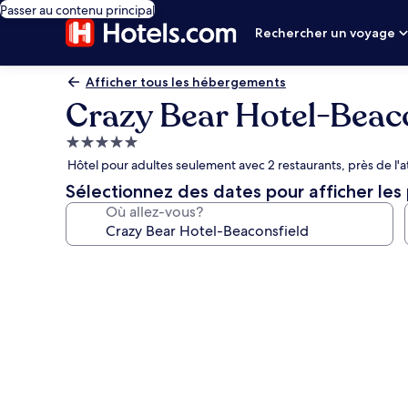
Passer au contenu principal
Rechercher un voyage
Afficher tous les hébergements
Crazy Bear Hotel-Beac
Hébergement
5.0 étoiles
Hôtel pour adultes seulement avec 2 restaurants, près de l'at
Sélectionnez des dates pour afficher les 
Où allez-vous?
Galerie
de
photos
de
l’hébergement
Crazy