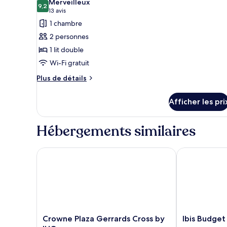
Merveilleux
les
9,2
9,2 sur 10
(13 avis)
13 avis
photos
1 chambre
pour
2 personnes
ce
1 lit double
type
Wi-Fi gratuit
de
chambre :
Plus
Plus de détails
de
Cosy
détails
Afficher les pri
pour
Cosy
Hébergements similaires
Crowne Plaza Gerrards Cross by IHG
Ibis Budget B
Crowne
Ibis
Crowne Plaza Gerrards Cross by
Ibis Budget
Plaza
Budget