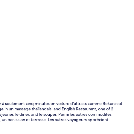
Intérieur
ez à seulement cinq minutes en voiture d’attraits comme Bekonscot
lge in un massage thaïlandais, and English Restaurant, one of 2
déjeuner, le dîner, and le souper. Parmi les autres commodités
2 restaurants
e, un bar-salon et terrasse. Les autres voyageurs apprécient