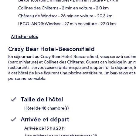
Car
Collines des Chilterns
- 2 min en voiture
- 2.0 km
Château de Windsor
- 26 min en voiture
- 20.3 km
LEGOLAND® Windsor
- 27 min en voiture
- 22.0 km
Afficher plus
Crazy Bear Hotel-Beaconsfield
En séjournant au Crazy Bear Hotel-Beaconsfield, vous serez à seul
(parc miniature) et Collines des Chilterns. Guests can indulge in un 
restaurants, serves cuisine britannique and is open for le déjeuner, 
à cet hôtel de luxe figurent une piscine extérieure, un bar-salon et
personnel serviable.
Taille de l’hôtel
Hôtel de 48 chambre(s)
Arrivée et départ
Arrivée de 15 h à 23 h
Âge minimal pour l’enregistrement : 18