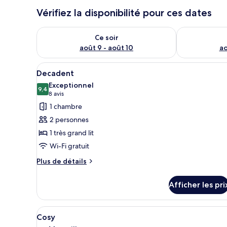
Vérifiez la disponibilité pour ces dates
Vérifier la disponibilité pour ce soir août 9 - août 10
Vérifier la di
Ce soir
août 9 - août 10
ao
Afficher
Decadent | Literie de qualité, f
5
Decadent
toutes
Exceptionnel
les
9,4
9,4 sur 10
(8 avis)
8 avis
photos
1 chambre
pour
2 personnes
ce
1 très grand lit
type
Wi-Fi gratuit
de
chambre :
Plus
Plus de détails
de
Decadent
détails
Afficher les pri
pour
Decadent
Afficher
Cosy | Literie de qualité, fer et
4
Cosy
toutes