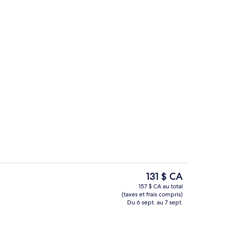
Escalier
Le
131 $ CA
prix
157 $ CA au total
actuel
(taxes et frais compris)
 servant le déjeuner, le dîner et le souper
Bar (sur place)
est
Du 6 sept. au 7 sept.
de 131 $ CA