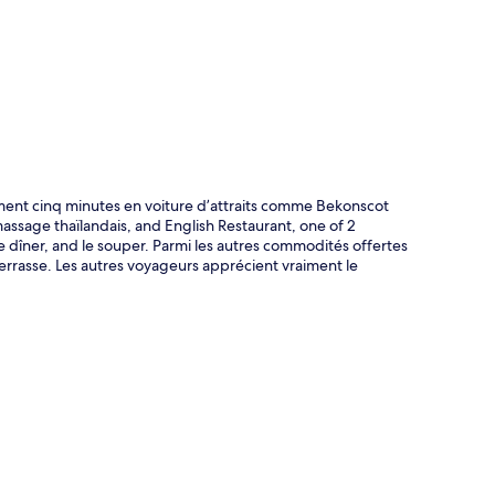
te
ement cinq minutes en voiture d’attraits comme Bekonscot
massage thaïlandais, and English Restaurant, one of 2
le dîner, and le souper. Parmi les autres commodités offertes
 terrasse. Les autres voyageurs apprécient vraiment le