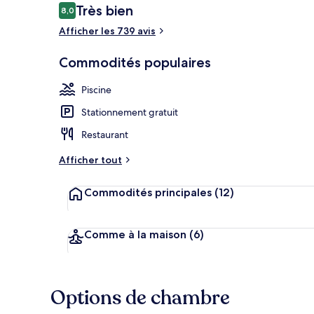
Avis
Très bien
8,0
8,0 sur 10 –
Afficher les 739 avis
Bar (sur place
Commodités populaires
Piscine
Stationnement gratuit
Restaurant
Afficher tout
Commodités principales
(12)
Comme à la maison
(6)
Options de chambre