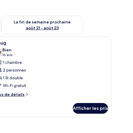
n de semaine août 14 - août 16
Vérifier la disponibilité pour la fin de semaine prochaine août
La fin de semaine prochaine
août 21 - août 23
he à repasser, accès au Wi-Fi (inclus)
fficher
Snug | Literie de qualité, fer et planche à repas
4
nug
outes
Bien
s
2
7,2 sur 10
(16 avis)
16 avis
hotos
1 chambre
our
2 personnes
e
1 lit double
ype
Wi-Fi gratuit
e
hambre :
us
us de détails
e
nug
tails
Afficher les prix
ur
nug