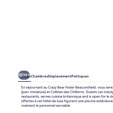
Bear
Hotel-
Beaconsfield
39+
Aperçu
Chambres
Emplacement
Politiques
En séjournant au Crazy Bear Hotel-Beaconsfield, vous ser
(parc miniature) et Collines des Chilterns. Guests can indu
restaurants, serves cuisine britannique and is open for le 
offertes à cet hôtel de luxe figurent une piscine extérieur
vraiment le personnel serviable.