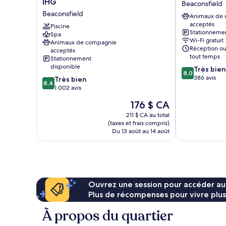
IHG
Beaconsfield
Gerrards
Beaconsfield
Beaconsfield
Animaux de
Cross
Beaconsfield
acceptés
by
Piscine
Stationnemen
Spa
IHG
Wi-Fi gratuit
Animaux de compagnie
Beaconsfield
Réception ou
acceptés
tout temps
Stationnement
disponible
8.0
Très bien
8,0
sur
386 avis
8.4
Très bien
8,4
10,
sur
1 002 avis
Très
10,
Le
176 $ CA
bien,
Très
prix
386 avis
bien,
211 $ CA au total
est
(taxes et frais compris)
1 002 avis
de
Du 13 août au 14 août
176 $ CA
Ouvrez une session pour accéder au
Plus de récompenses pour vivre plus
À propos du quartier