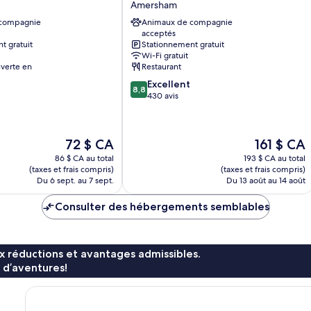
Amersham
Amersham
 compagnie
Animaux de compagnie
acceptés
t gratuit
Stationnement gratuit
Wi-Fi gratuit
verte en
Restaurant
8.8
Excellent
8,8
sur
430 avis
10,
Excellent,
430 avis
Le
Le
72 $ CA
161 $ CA
prix
prix
86 $ CA au total
193 $ CA au total
est
est
(taxes et frais compris)
(taxes et frais compris)
de
de
Du 6 sept. au 7 sept.
Du 13 août au 14 août
72 $ CA
161 $ CA
Consulter des hébergements semblables
x réductions et avantages admissibles.
 d’aventures!