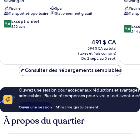
Sawangan
Sawang
Kempinski
Bali
Piscine
Spa
Piscin
Bali
Sawang
Transport aéroportuaire
Stationnement gratuit
Transp
Sawangan
9.6
Exceptionnel
9,6
9.6
Exc
sur
822 avis
9,6
sur
244 a
10,
10,
Exceptionnel,
Le
491 $ CA
Exceptio
822 avis
prix
244 avis
594 $ CA au total
est
(taxes et frais compris)
de
Du 2 sept. au 3 sept.
491 $ CA
Consulter des hébergements semblables
Ouvrez une session pour accéder aux réductions et avantages
admissibles. Plus de récompenses pour vivre plus d’aventures!
Ouvrir une session
M’inscrire gratuitement
À propos du quartier