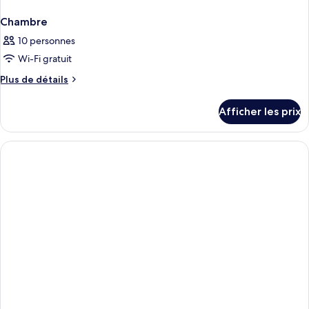
Chambre
10 personnes
Wi-Fi gratuit
Plus
Plus de détails
de
détails
Afficher les prix
pour
Chambre