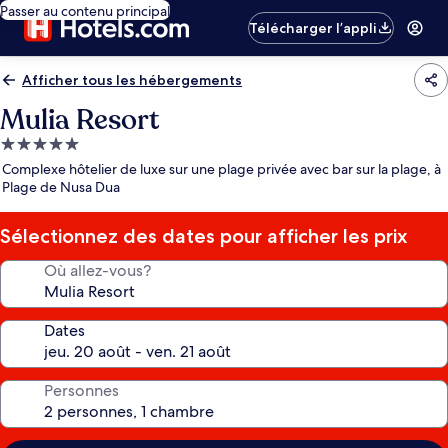
Passer au contenu principal
Télécharger l’appli
Afficher tous les hébergements
Mulia Resort
Hébergement
5.0 étoiles
Complexe hôtelier de luxe sur une plage privée avec bar sur la plage, à
Plage de Nusa Dua
Sélectionnez des dates pour afficher les prix
Où allez-vous?
Dates
Personnes