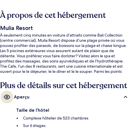
À propos de cet hébergement
Mulia Resort
À seulement cinq minutes en voiture d’attraits comme Bali Collection
(centre commercial), Mulia Resort dispose d’une plage privée où vous
pouvez profiter des parasols, de boissons sur la plage et chaise longue.
Les 5 piscines extérieures vous assurent autant de plaisir que de
détente. Vous préférez vous faire dorloter? Visitez alors le spa et
profitez des massages, des soins ayurvédiques et de l’hydrothérapie.
The Cafe, l’un des 8 restaurants, sert une cuisine internationale et est
ouvert pour le le déjeuner, le le dîner et le le souper. Parmi les points
saillants de complexe hôtelier de luxe, notons 3 bars-salons, une boîte
de nuit et un toit-terrasse. Les autres voyageurs adorent le personnel
Plus de détails sur cet hébergement
serviable et l’état général de l’hébergement.
Aperçu
Taille de l’hôtel
Complexe hôtelier de 523 chambres
Sur 6 étages