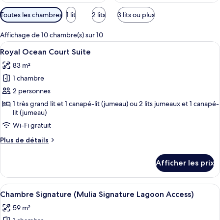
Filtres
Toutes les chambres
1 lit
2 lits
3 lits ou plus
disponibles
pour
Affichage de 10 chambre(s) sur 10
les
Afficher
Une chambre d’hôtel dotée d’un grand l
5
Royal Ocean Court Suite
chambres
toutes
83 m²
les
1 chambre
photos
pour
2 personnes
ce
1 très grand lit et 1 canapé-lit (jumeau) ou 2 lits jumeaux et 1 canapé-
lit (jumeau)
type
de
Wi-Fi gratuit
chambre :
Plus
Plus de détails
Royal
de
détails
Ocean
Afficher les prix
pour
Court
Royal
Suite
Ocean
Afficher
Une chambre d’hôtel avec un grand lit,
5
Court
Chambre Signature (Mulia Signature Lagoon Access)
toutes
Suite
59 m²
les