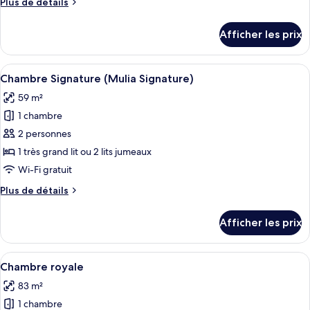
Plus
Plus de détails
de
de
chambre :
détails
Afficher les prix
pour
Chambre
Chambre
supérieure
supérieure
Afficher
Une chambre d’hôtel avec un grand lit,
(Mulia
5
(Mulia
Chambre Signature (Mulia Signature)
toutes
Grandeur)
Grandeur)
59 m²
les
1 chambre
photos
pour
2 personnes
ce
1 très grand lit ou 2 lits jumeaux
type
Wi-Fi gratuit
de
Plus
Plus de détails
chambre :
de
Chambre
détails
Afficher les prix
pour
Signature
Chambre
(Mulia
Signature
Afficher
Une chambre spacieuse avec un grand l
Signature)
5
(Mulia
Chambre royale
toutes
Signature)
83 m²
les
1 chambre
photos