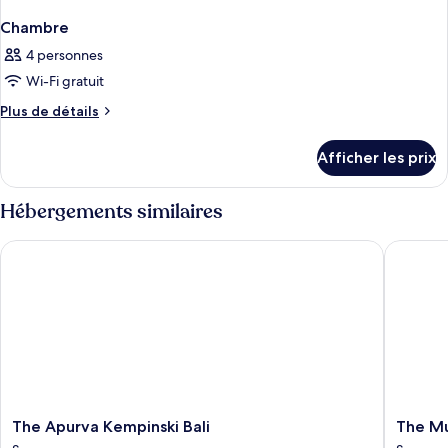
Chambre
4 personnes
Wi-Fi gratuit
Plus
Plus de détails
de
détails
Afficher les prix
pour
Chambre
Hébergements similaires
The Apurva Kempinski Bali
The Mulia
The
The
The Apurva Kempinski Bali
The Mu
Apurva
Mulia