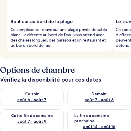
Bonheur au bord de la plage
Le trav
Ce complexe se trouve sur une plage privée de sable
Ce comp
blanc. La détente au bord de l’eau vous attend avec
d’affair
des chaises longues, des parasols et un restaurant et
peuvent
un bar en bord de mer.
détendre
Options de chambre
Vérifiez la disponibilité pour ces dates
Vérifier la disponibilité pour ce soir août 6 - août 7
Vérifier la disponibilité pour 
Ce soir
Demain
août 6 - août 7
août 7 - août 8
Vérifier la disponibilité pour cette fin de semaine août 7 - aoû
Vérifier la disponibilité pour 
Cette fin de semaine
La fin de semaine
prochaine
août 7 - août 9
août 14 - août 16