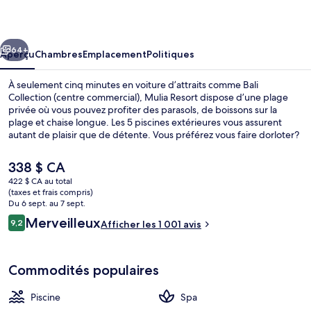
Resort
cédent
Suivant
64+
Aperçu
Chambres
Emplacement
Politiques
À seulement cinq minutes en voiture d’attraits comme Bali
Collection (centre commercial), Mulia Resort dispose d’une plage
privée où vous pouvez profiter des parasols, de boissons sur la
plage et chaise longue. Les 5 piscines extérieures vous assurent
autant de plaisir que de détente. Vous préférez vous faire dorloter?
Visitez alors le spa et profitez des massages, des soins ayurvédiques
et de l’hydrothérapie. The Cafe, l’un des 8 restaurants, sert une
Le
338 $ CA
cuisine internationale et est ouvert pour le le déjeuner, le le dîner et
prix
422 $ CA au total
le le souper. Parmi les points saillants de complexe hôtelier de luxe,
actuel
(taxes et frais compris)
notons 3 bars-salons, une boîte de nuit et un toit-terrasse. Les
Chapelle
est
Du 6 sept. au 7 sept.
autres voyageurs adorent le personnel serviable et l’état général de
de 338 $ CA
Avis
Merveilleux
l’hébergement.
9,2
Afficher les 1 001 avis
9,2 sur 10 –
Commodités populaires
Piscine
Spa