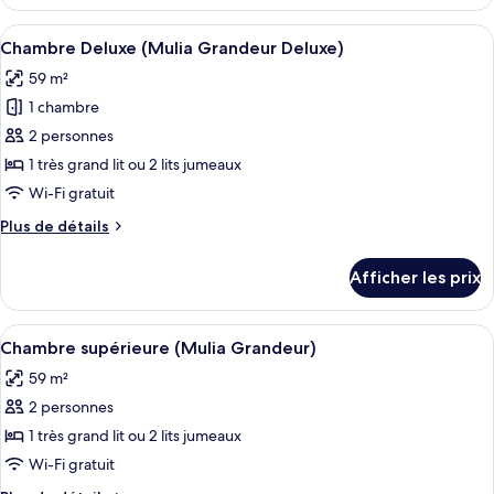
Signature
Court
Ocean
Afficher
Une chambre d’hôtel avec un grand lit,
5
Court
Chambre Deluxe (Mulia Grandeur Deluxe)
toutes
59 m²
les
1 chambre
photos
pour
2 personnes
ce
1 très grand lit ou 2 lits jumeaux
type
Wi-Fi gratuit
de
Plus
Plus de détails
chambre :
de
Chambre
détails
Afficher les prix
pour
Deluxe
Chambre
(Mulia
Deluxe
Afficher
Une chambre d’hôtel avec un grand lit,
Grandeur
5
(Mulia
Chambre supérieure (Mulia Grandeur)
toutes
Deluxe)
Grandeur
59 m²
Deluxe)
les
2 personnes
photos
pour
1 très grand lit ou 2 lits jumeaux
ce
Wi-Fi gratuit
type