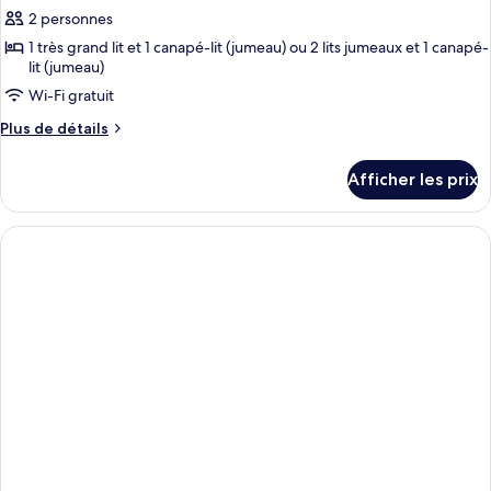
pour
2 personnes
ce
1 très grand lit et 1 canapé-lit (jumeau) ou 2 lits jumeaux et 1 canapé-
lit (jumeau)
type
de
Wi-Fi gratuit
chambre :
Plus
Plus de détails
Chambre
de
détails
royale
Afficher les prix
pour
Chambre
royale