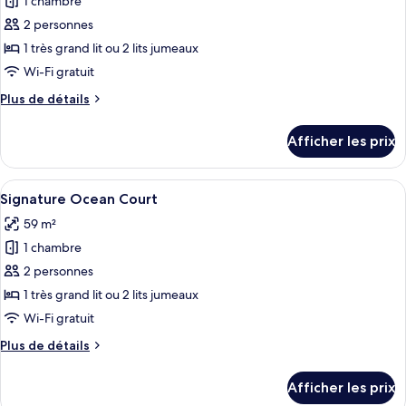
1 chambre
photos
pour
2 personnes
ce
1 très grand lit ou 2 lits jumeaux
type
Wi-Fi gratuit
de
Plus
Plus de détails
chambre :
de
Chambre
détails
Afficher les prix
pour
Signature
Chambre
(Mulia
Signature
Afficher
Une chambre d’hôtel avec un grand lit,
Signature
5
(Mulia
Signature Ocean Court
toutes
Lagoon
Signature
59 m²
Lagoon
les
Access)
Access)
1 chambre
photos
pour
2 personnes
ce
1 très grand lit ou 2 lits jumeaux
type
Wi-Fi gratuit
de
Plus
Plus de détails
chambre :
de
Signature
détails
Afficher les prix
pour
Ocean