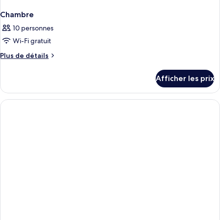
Chambre
10 personnes
Wi-Fi gratuit
Plus
Plus de détails
de
détails
Afficher les prix
pour
Chambre