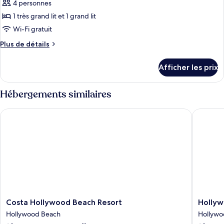
pour
4 personnes
ce
1 très grand lit et 1 grand lit
type
Wi-Fi gratuit
de
Plus
Plus de détails
chambre :
de
Deluxe
détails
Afficher les prix
pour
Oceanfront
Deluxe
King
Oceanfront
Hébergements similaires
Suite
King
(Second
Suite
Costa Hollywood Beach Resort
Hollywoo
(Second
Floor)
Floor)
Costa
Hollywo
Costa Hollywood Beach Resort
Hollyw
Hollywood
Beachsi
Hollywood Beach
Hollywo
Beach
Boutiqu