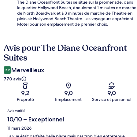
The Diane Oceanfront Suites se situe sur la promenade, dans
le quartier Hollywood Beach, à seulement 1 minutes de marche
de North Boardwalk et à 3 minutes de marche de Théâtre en
plein air Hollywood Beach Theatre. Les voyageurs apprécient
Motel pour son emplacement de premier choix.
Avis pour The Diane Oceanfront
Avis
Suites
Merveilleux
9,2
770 avis
9,2
9,0
9,0
Propreté
Emplacement
Service et personnel
Avis
Avis vérifié
10/10 – Exceptionnel
11 mars 2026
La vue était parfaite belle place mais pas trop bien entretenue