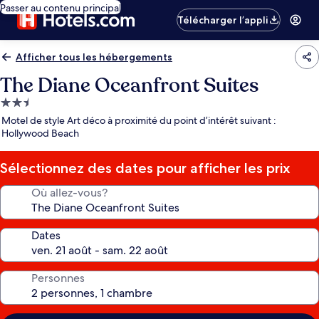
Passer au contenu principal
Télécharger l’appli
Afficher tous les hébergements
The Diane Oceanfront Suites
Hébergement
2.5 étoiles
Motel de style Art déco à proximité du point d’intérêt suivant :
Hollywood Beach
Sélectionnez des dates pour afficher les prix
Où allez-vous?
Dates
Personnes