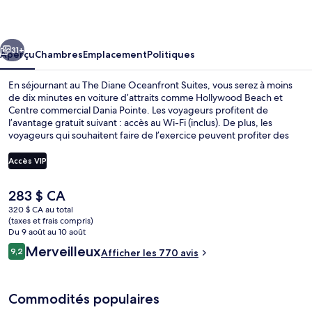
Diane
Oceanfront
cédent
Suivant
Suites
31+
Aperçu
Chambres
Emplacement
Politiques
En séjournant au The Diane Oceanfront Suites, vous serez à moins
de dix minutes en voiture d’attraits comme Hollywood Beach et
Centre commercial Dania Pointe. Les voyageurs profitent de
l’avantage gratuit suivant : accès au Wi-Fi (inclus). De plus, les
voyageurs qui souhaitent faire de l’exercice peuvent profiter des
activités à proximité suivantes : paravoile et location de Segway.
Motel de style Art déco se trouve aussi à courte distance en voiture
Accès VIP
des points saillants suivants : Centre commercial Aventura Mall et
Port Everglades. Le personnel serviable et l’emplacement sont des
Le
283 $ CA
éléments très prisés par les voyageurs.
Suite studio Deluxe | Vue sur la plage 
prix
320 $ CA au total
actuel
(taxes et frais compris)
est
Du 9 août au 10 août
de 283 $ CA
Avis
Merveilleux
9,2
Afficher les 770 avis
9,2 sur 10 –
Commodités populaires