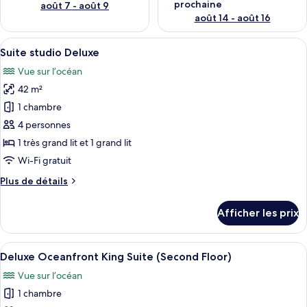
prochaine
août 7 - août 9
août 14 - août 16
Afficher
Une chambre d’hôtel comprenant un lit
17
Suite studio Deluxe
toutes
Vue sur l’océan
les
42 m²
photos
pour
1 chambre
ce
4 personnes
type
1 très grand lit et 1 grand lit
de
Wi-Fi gratuit
chambre :
Plus
Plus de détails
Suite
de
studio
détails
Afficher les prix
Deluxe
pour
Suite
studio
Afficher
Une chambre d’hôtel avec un grand lit,
1
Deluxe
Deluxe Oceanfront King Suite (Second Floor)
toutes
Vue sur l’océan
les
1 chambre
photos