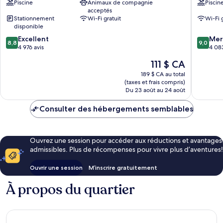
Piscine
Animaux de compagnie
Piscin
Resort
Suites
acceptés
Hollywood
Hollywo
Stationnement
Wi-Fi gratuit
Wi-Fi 
Beach
Beach
disponible
8.8
9.0
Excellent
Mer
8,8
9,0
sur
sur
4 976 avis
4 083
10,
10,
Le
111 $ CA
Excellent,
Merveill
prix
4 976 avis
4 083 av
189 $ CA au total
est
(taxes et frais compris)
de
Du 23 août au 24 août
111 $ CA
Consulter des hébergements semblables
Ouvrez une session pour accéder aux réductions et avantages
admissibles. Plus de récompenses pour vivre plus d’aventures!
Ouvrir une session
M’inscrire gratuitement
À propos du quartier