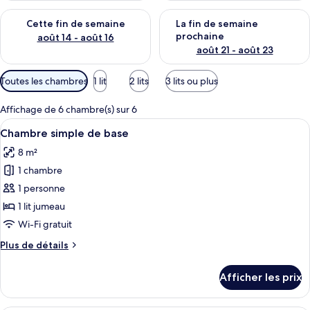
Vérifier la disponibilité pour cette fin de semaine août 14 - aoû
Vérifier la disponibilité pour 
Cette fin de semaine
La fin de semaine
prochaine
août 14 - août 16
août 21 - août 23
Filtres
Toutes les chambres
1 lit
2 lits
3 lits ou plus
disponibles
pour
Affichage de 6 chambre(s) sur 6
les
Afficher
Un lit bien fait, avec du linge de lit 
5
Chambre simple de base
chambres
toutes
8 m²
les
1 chambre
photos
pour
1 personne
ce
1 lit jumeau
type
Wi-Fi gratuit
de
Plus
Plus de détails
chambre :
de
Chambre
détails
Afficher les prix
pour
simple
Chambre
de
simple