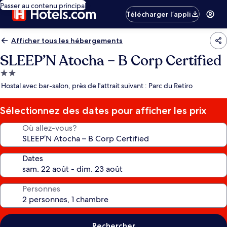
Passer au contenu principal
Télécharger l’appli
Afficher tous les hébergements
SLEEP’N Atocha – B Corp Certified
Hébergement
2.0 étoiles
Hostal avec bar-salon, près de l'attrait suivant : Parc du Retiro
Sélectionnez des dates pour afficher les prix
Où allez-vous?
Dates
Personnes
Rechercher