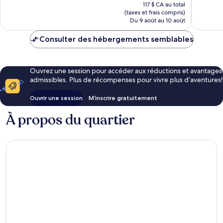
prix
117 $ CA au total
est
(taxes et frais compris)
de
Du 9 août au 10 août
107 $ CA
Consulter des hébergements semblables
Ouvrez une session pour accéder aux réductions et avantages
admissibles. Plus de récompenses pour vivre plus d’aventures!
Ouvrir une session
M’inscrire gratuitement
À propos du quartier