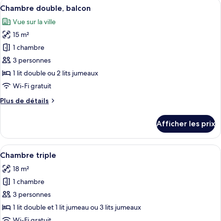
Afficher
Une chambre moderne avec un grand lit
base
9
de
Chambre double, balcon
toutes
base
Vue sur la ville
les
15 m²
photos
pour
1 chambre
ce
3 personnes
type
1 lit double ou 2 lits jumeaux
de
Wi-Fi gratuit
chambre :
Plus
Plus de détails
Chambre
de
double,
détails
Afficher les prix
balcon
pour
Chambre
double,
Afficher
Une salle de bain moderne avec deux lav
6
balcon
Chambre triple
toutes
18 m²
les
1 chambre
photos
pour
3 personnes
ce
1 lit double et 1 lit jumeau ou 3 lits jumeaux
type
Wi-Fi gratuit