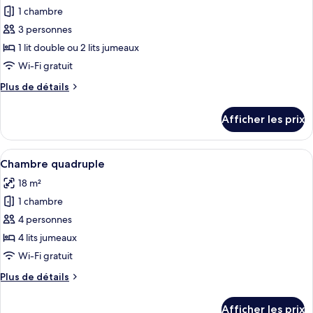
1 chambre
photos
pour
3 personnes
ce
1 lit double ou 2 lits jumeaux
type
Wi-Fi gratuit
de
Plus
Plus de détails
chambre :
de
Chambre
détails
Afficher les prix
pour
de
Chambre
base
de
Afficher
Une salle de bain moderne avec deux lav
double
6
base
Chambre quadruple
toutes
double
18 m²
les
1 chambre
photos
pour
4 personnes
ce
4 lits jumeaux
type
Wi-Fi gratuit
de
Plus
Plus de détails
chambre :
de
Chambre
détails
Afficher les prix