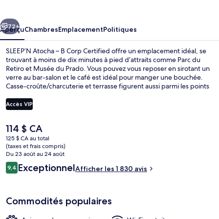
Atocha
–
cédent
Suivant
B
72+
Aperçu
Chambres
Emplacement
Politiques
Corp
SLEEP’N Atocha – B Corp Certified offre un emplacement idéal, se
Certified
trouvant à moins de dix minutes à pied d’attraits comme Parc du
Retiro et Musée du Prado. Vous pouvez vous reposer en sirotant un
verre au bar-salon et le café est idéal pour manger une bouchée.
Casse-croûte/charcuterie et terrasse figurent aussi parmi les points
saillants. Les autres voyageurs apprécient l’emplacement central
pour les sites touristiques, mais aussi pour la proximité au transport
Accès VIP
en commun : Station de métro del Arte est à 3 minutes à pied et
Station Atocha Renfe, à 6 minutes à pied.
Le
114 $ CA
Téléviseur à DEL de 30 po avec télévis
prix
125 $ CA au total
actuel
(taxes et frais compris)
est
Du 23 août au 24 août
de 114 $ CA
Avis
Exceptionnel
9,4
Afficher les 1 830 avis
9,4 sur 10 –
Commodités populaires