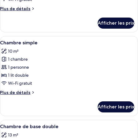
de
Plus
Plus de détails
chambre :
de
Chambre
détails
Afficher les prix
pour
triple
Chambre
triple
Afficher
Une chambre d’hôtel avec une tête de l
6
Chambre simple
toutes
10 m²
les
1 chambre
photos
pour
1 personne
ce
1 lit double
type
Wi-Fi gratuit
de
Plus
Plus de détails
chambre :
de
Chambre
détails
Afficher les prix
pour
simple
Chambre
simple
Afficher
Une chambre d’hôtel comprenant un lit
6
Chambre de base double
toutes
13 m²
les