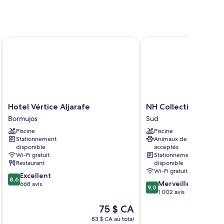
Hotel Vértice Aljarafe
NH Collection Sevilla
Hotel
NH
Hotel Vértice Aljarafe
NH Collection Sevill
Vértice
Collection
Bormujos
Sud
Aljarafe
Sevilla
Piscine
Piscine
Bormujos
Sud
Stationnement
Animaux de compagnie
disponible
acceptés
Wi-Fi gratuit
Stationnement
Restaurant
disponible
Wi-Fi gratuit
8.6
Excellent
8,6
9.0
Merveilleux
sur
668 avis
9,0
sur
1 002 avis
10,
10,
Excellent,
Le
75 $ CA
Merveilleux,
668 avis
prix
1 002 avis
83 $ CA au total