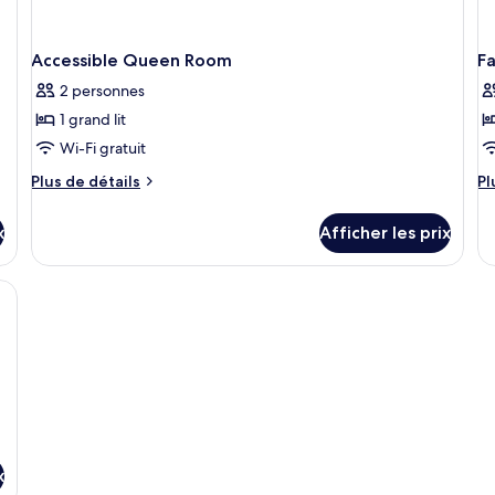
Accessible Queen Room
F
2 personnes
1 grand lit
Wi-Fi gratuit
Plus
Pl
Plus de détails
Pl
de
d
détails
dé
x
Afficher les prix
pour
po
Accessible
Fa
Queen
In
ortable, rideaux d’obscurcissement
Room
R
x