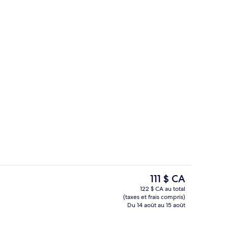
Hall
Le
111 $ CA
prix
122 $ CA au total
actuel
(taxes et frais compris)
Chambre familiale, chambres communic
est
Du 14 août au 15 août
de 111 $ CA