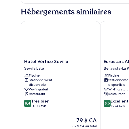
One
One
Bedroom
Hébergements similaires
Bedroom
King
Suite
King
Hotel Vértice Sevilla
Eurostars Al-
Suite
Hotel
Eurostars
Hotel Vértice Sevilla
Eurostars A
Vértice
Al-
Sevilla Este
Bellavista-La 
Sevilla
Ándalus
Piscine
Piscine
Sevilla
Palace
Stationnement
Stationneme
Este
Bellavista-
disponible
disponible
La
Wi-Fi gratuit
Wi-Fi gratuit
Palmera
Restaurant
Restaurant
8.4
8.6
Très bien
Excellent
8,4
8,6
sur
sur
1 003 avis
1 274 avis
10,
10,
Très
Excellent,
Le
79 $ CA
bien,
1 274 avis
prix
87 $ CA au total
1 003 avis