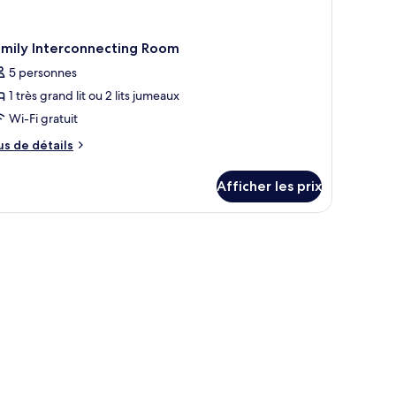
amily Interconnecting Room
5 personnes
1 très grand lit ou 2 lits jumeaux
Wi-Fi gratuit
us
us de détails
e
tails
Afficher les prix
ur
mily
terconnecting
oom