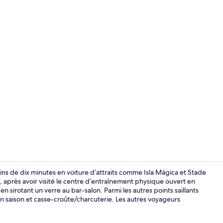
Restaurant
oins de dix minutes en voiture d’attraits comme Isla Mágica et Stade
 après avoir visité le centre d’entraînement physique ouvert en
 sirotant un verre au bar-salon. Parmi les autres points saillants
Restaurant
 en saison et casse-croûte/charcuterie. Les autres voyageurs