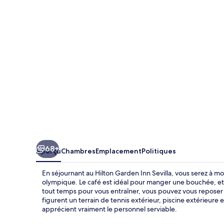
Garden
Inn
Sevilla
68+
Aperçu
Chambres
Emplacement
Politiques
En séjournant au Hilton Garden Inn Sevilla, vous serez à m
olympique. Le café est idéal pour manger une bouchée, et,
tout temps pour vous entraîner, vous pouvez vous reposer en
figurent un terrain de tennis extérieur, piscine extérieure
apprécient vraiment le personnel serviable.