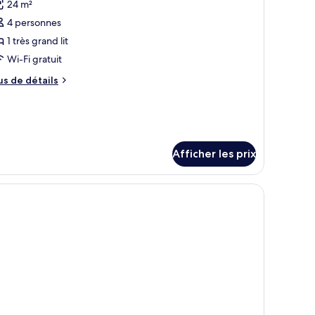
ts
24 m²
s
umeaux
s
4 personnes
hotos
meaux
our
1 très grand lit
e
Wi-Fi gratuit
ype
us
us de détails
e
e
hambre :
tails
ur
ite,
ite,
hambre
Afficher les prix
hambre