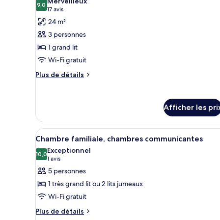
Merveilleux
lit
les
9,0
9,0 sur 10
(17 avis)
17 avis
photos
24 m²
pour
3 personnes
ce
1 grand lit
type
Wi-Fi gratuit
de
chambre :
Plus
Plus de détails
de
Chambre,
détails
1
pour
grand
Afficher les pri
Chambre,
lit
1
grand
Afficher
Une chambre d’hôtel avec deux 
lit
8
Chambre familiale, chambres communicantes
toutes
Exceptionnel
les
10,0
10,0 sur 10
(1 avis)
1 avis
photos
5 personnes
pour
1 très grand lit ou 2 lits jumeaux
ce
Wi-Fi gratuit
type
Plus
de
Plus de détails
de