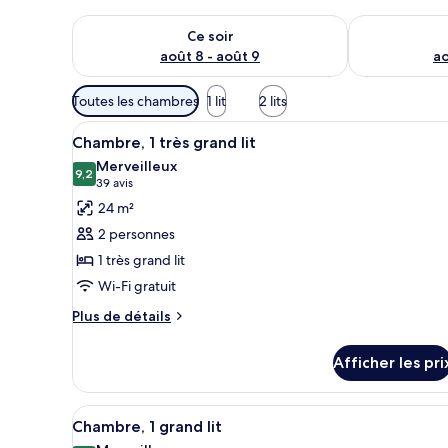
Vérifier la disponibilité pour ce soir août 8 - août 9
Vérifier la di
Ce soir
août 8 - août 9
ao
Filtres
Toutes les chambres
1 lit
2 lits
disponibles
Afficher
Une chambre d’hôtel avec un gr
pour
7
Chambre, 1 très grand lit
toutes
les
Merveilleux
les
9,2
chambres
9,2 sur 10
(39 avis)
39 avis
photos
24 m²
pour
2 personnes
ce
1 très grand lit
type
Wi-Fi gratuit
de
chambre :
Plus
Plus de détails
de
Chambre,
détails
1
Afficher les pri
pour
très
Chambre,
grand
1
Afficher
Une chambre d’hôtel comprenan
7
très
Chambre, 1 grand lit
lit
toutes
grand