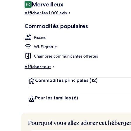
Avis
Merveilleux
9,0
9,0 sur 10 –
Afficher les 1 001 avis
Extérieur
Commodités populaires
Piscine
Wi-Fi gratuit
Chambres communicantes offertes
Afficher tout
Commodités principales
(12)
Pour les familles
(6)
Pourquoi vous allez adorer cet héberg