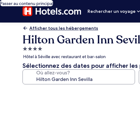
Passer au contenu principal
Rechercher un voyage
Afficher tous les hébergements
Hilton Garden Inn Sevil
Hébergement
4.0 étoiles
Hôtel à Séville avec restaurant et bar-salon
Sélectionnez des dates pour afficher les 
Où allez-vous?
Galerie
de
photos
de
l’hébergement
Hilton