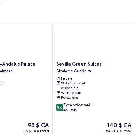
Ándalus Palace
Sevilla Green Suites
Sevilla
l-Ándalus Palace
Sevilla Green Suites
Green
Palmera
Alcala de Guadaira
Suites
Piscine
Alcala
nt
Stationnement
de
disponible
Guadaira
Wi-Fi gratuit
Restaurant
9.6
Exceptionnel
9,6
sur
453 avis
10,
Exceptionnel,
Le
Le
95 $ CA
140 $ CA
453 avis
prix
prix
105 $ CA au total
154 $ CA au total