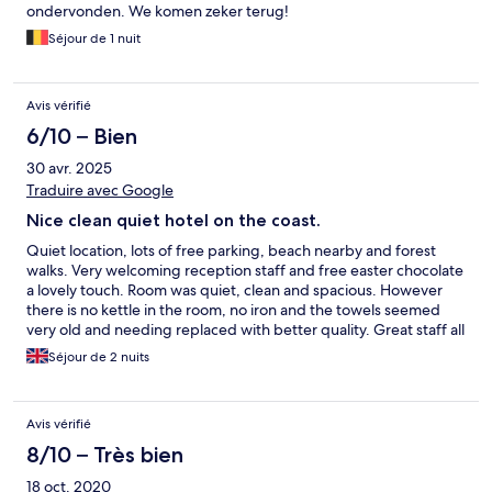
ondervonden. We komen zeker terug!
Séjour de 1 nuit
Avis vérifié
6/10 – Bien
30 avr. 2025
Traduire avec Google
Nice clean quiet hotel on the coast.
Quiet location, lots of free parking, beach nearby and forest
walks. Very welcoming reception staff and free easter chocolate
a lovely touch. Room was quiet, clean and spacious. However
there is no kettle in the room, no iron and the towels seemed
very old and needing replaced with better quality. Great staff all
around and breakfast caters for all tastes, especially9 loved the
Séjour de 2 nuits
make your own waffles.
Avis vérifié
8/10 – Très bien
18 oct. 2020