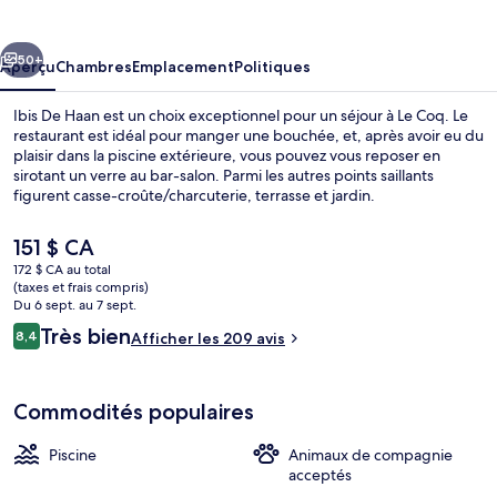
De
Haan
cédent
Suivant
50+
Aperçu
Chambres
Emplacement
Politiques
Ibis De Haan est un choix exceptionnel pour un séjour à Le Coq. Le
restaurant est idéal pour manger une bouchée, et, après avoir eu du
plaisir dans la piscine extérieure, vous pouvez vous reposer en
sirotant un verre au bar-salon. Parmi les autres points saillants
figurent casse-croûte/charcuterie, terrasse et jardin.
Le
151 $ CA
prix
172 $ CA au total
actuel
(taxes et frais compris)
Réception
est
Du 6 sept. au 7 sept.
de 151 $ CA
Avis
Très bien
8,4
Afficher les 209 avis
8,4 sur 10 –
Commodités populaires
Piscine
Animaux de compagnie
acceptés