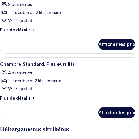
double
2 personnes
photos
ou
ou
pour
1 lit double ou 2 lits jumeaux
2
2
ce
lits
lits
Wi-Fi gratuit
jumeaux
type
jumeaux
Plus
Plus de détails
de
de
chambre :
détails
Afficher les prix
pour
Chambre
Chambre
supérieure,
supérieure,
Afficher
Chambre Standard, Plusieurs lits | Bure
1
3
1
Chambre Standard, Plusieurs lits
toutes
lit
lit
4 personnes
double
les
double
ou
1 lit double et 2 lits jumeaux
photos
ou
2
pour
Wi-Fi gratuit
2
lits
ce
jumeaux
lits
Plus
Plus de détails
type
de
jumeaux
détails
de
Afficher les prix
pour
chambre :
Chambre
Chambre
Standard,
Hébergements similaires
Standard,
Plusieurs
lits