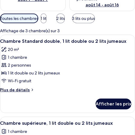
août 14 - août 16
Filtres
Toutes les chambres
1 lit
2 lits
3 lits ou plus
disponibles
pour
Affichage de 3 chambre(s) sur 3
les
Afficher
Chambre Standard double, 1 lit double 
11
Chambre Standard double, 1 lit double ou 2 lits jumeaux
chambres
toutes
20 m²
les
1 chambre
photos
pour
2 personnes
ce
1 lit double ou 2 lits jumeaux
type
Wi-Fi gratuit
de
Plus
Plus de détails
chambre :
de
Chambre
détails
Afficher les prix
pour
Standard
Chambre
double,
Standard
Afficher
Chambre supérieure, 1 lit double ou 2 l
1
7
double,
Chambre supérieure, 1 lit double ou 2 lits jumeaux
toutes
lit
1
1 chambre
lit
les
double