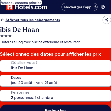
Passer au contenu principal
Télécharger l’appli
Afficher tous les hébergements
ibis De Haan
Hébergement
3.0 étoiles
Hôtel à Le Coq avec piscine extérieure et restaurant
Sélectionnez des dates pour afficher les prix
Où allez-vous?
Dates
Personnes
Rechercher