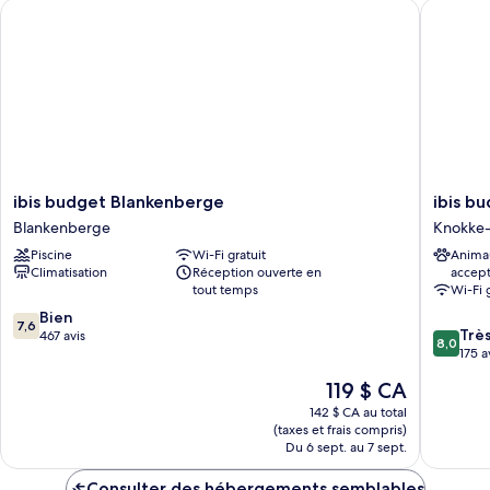
Plusieurs
ibis budget Blankenberge
ibis bud
lits
ibis
ibis
ibis budget Blankenberge
ibis b
budget
budget
Blankenberge
Knokke-
Blankenberge
Knokke
Piscine
Wi-Fi gratuit
Anima
Blankenberge
Knokke-
Climatisation
Réception ouverte en
accep
Heist
tout temps
Wi-Fi 
7.6
Bien
7,6
8.0
Trè
sur
467 avis
8,0
sur
175 a
10,
10,
Bien,
Le
119 $ CA
Très
467 avis
prix
bien,
142 $ CA au total
est
(taxes et frais compris)
175 avis
de
Du 6 sept. au 7 sept.
119 $ CA
Consulter des hébergements semblables