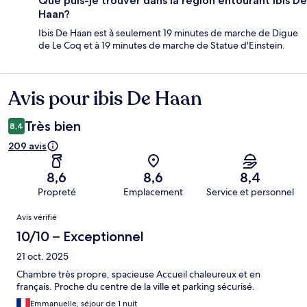
Que puis-je trouver dans la région entourant ibis De
Haan?
Ibis De Haan est à seulement 19 minutes de marche de Digue
de Le Coq et à 19 minutes de marche de Statue d'Einstein.
Avis pour ibis De Haan
Avis
Très bien
8,4
209 avis
8,6
8,6
8,4
Propreté
Emplacement
Service et personnel
Avis
Avis vérifié
10/10 – Exceptionnel
21 oct. 2025
Chambre très propre, spacieuse Accueil chaleureux et en
français. Proche du centre de la ville et parking sécurisé.
Emmanuelle, séjour de 1 nuit