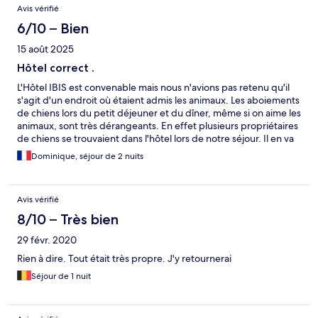
Avis vérifié
6/10 – Bien
15 août 2025
Hôtel correct .
L'Hôtel IBIS est convenable mais nous n'avions pas retenu qu'il
s'agit d'un endroit où étaient admis les animaux. Les aboiements
de chiens lors du petit déjeuner et du dîner, même si on aime les
animaux, sont très dérangeants. En effet plusieurs propriétaires
de chiens se trouvaient dans l'hôtel lors de notre séjour. Il en va
d'ailleurs de même sur la plage à proximité.
Dominique, séjour de 2 nuits
Avis vérifié
8/10 – Très bien
29 févr. 2020
Rien à dire. Tout était très propre. J'y retournerai
Séjour de 1 nuit