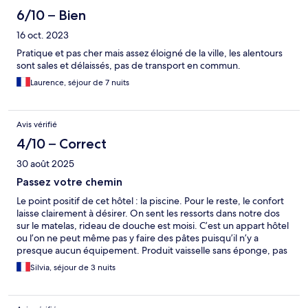
6/10 – Bien
16 oct. 2023
Pratique et pas cher mais assez éloigné de la ville, les alentours
sont sales et délaissés, pas de transport en commun.
Laurence, séjour de 7 nuits
Avis vérifié
4/10 – Correct
30 août 2025
Passez votre chemin
Le point positif de cet hôtel : la piscine. Pour le reste, le confort
laisse clairement à désirer. On sent les ressorts dans notre dos
sur le matelas, rideau de douche est moisi. C’est un appart hôtel
ou l’on ne peut même pas y faire des pâtes puisqu’il n’y a
presque aucun équipement. Produit vaisselle sans éponge, pas
de torchon ni de gant pour sortir quelque chose du four. L’hôtel
Silvia, séjour de 3 nuits
n’est pas cher certes, mais rien que pour le confort du lit si j’avais
su j’aurai pris un hôtel plus cher.