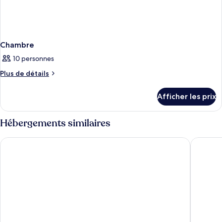
Chambre
10 personnes
Plus
Plus de détails
de
détails
Afficher les prix
pour
Chambre
Hébergements similaires
Chloraka Terrace Apartments
Tasmaria