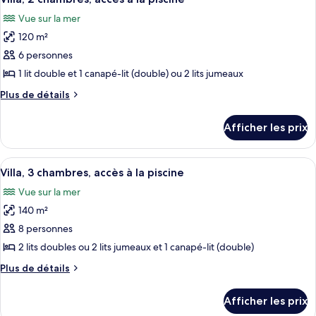
toutes
Vue sur la mer
les
120 m²
photos
pour
6 personnes
ce
1 lit double et 1 canapé-lit (double) ou 2 lits jumeaux
type
Plus
Plus de détails
de
de
chambre :
détails
Afficher les prix
pour
Villa,
Villa,
2
2
Afficher
Un espace aménagé au bord de la piscine
chambres,
5
chambres,
Villa, 3 chambres, accès à la piscine
toutes
accès
accès
Vue sur la mer
à
les
à
la
140 m²
photos
la
piscine
pour
8 personnes
piscine
ce
2 lits doubles ou 2 lits jumeaux et 1 canapé-lit (double)
type
Plus
Plus de détails
de
de
chambre :
détails
Afficher les prix
pour
Villa,