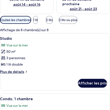
prochaine
août 14 - août 16
août 21 - août 23
Filtres
Toutes les chambres
1 lit
2 lits
3 lits ou plus
disponibles
pour
Affichage de 8 chambre(s) sur 8
les
Afficher
Un balcon avec une table et des chaise
4
Studio
chambres
toutes
Vue sur la mer
les
50 m²
photos
pour
3 personnes
ce
1 lit double
type
Plus
Plus de détails
de
de
chambre :
détails
Afficher les prix
pour
Studio
Studio
Afficher
Une chambre d’hôtel avec un lit, une 
4
Condo, 1 chambre
toutes
Vue sur la mer
les