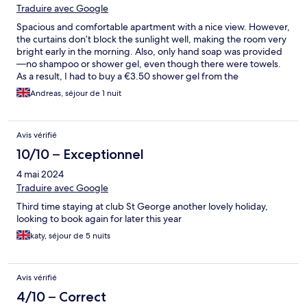
Traduire avec Google
Spacious and comfortable apartment with a nice view. However,
the curtains don’t block the sunlight well, making the room very
bright early in the morning. Also, only hand soap was provided
—no shampoo or shower gel, even though there were towels.
As a result, I had to buy a €3.50 shower gel from the
supermarket inside the reception, which was inconvenient.
Andreas, séjour de 1 nuit
Additionally, some of the lights were broken.
Avis vérifié
10/10 – Exceptionnel
4 mai 2024
Traduire avec Google
Third time staying at club St George another lovely holiday,
looking to book again for later this year
katy, séjour de 5 nuits
Avis vérifié
4/10 – Correct