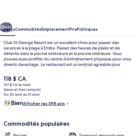
Club
St
George
cédent
Suivant
Resort
45+
Aperçu
Commodités
Emplacement
Prix
Politiques
Club St George Resort est un excellent choix pour passer des
vacances à la plage à Emba. Passez des heures de plaisir et de
détente dans la piscine extérieure et la piscine intérieure. Vous
pouvez aussi profiter du centre d’entraînement physique pour vous
divertir davantage. Le restaurant est un endroit agréable pour
manger une bouchée et le bar-salon sert des boissons
rafraîchissantes. L’endroit offre piscine pour enfants et terrasse. De
Le
118 $ CA
plus, hôtels-résidences disposent de commodités comme des
prix
137 $ CA au total
laveuses et des réfrigérateurs pleine grandeur.
actuel
(taxes et frais compris)
Mariage à l’intérieur
est
Du 30 août au 31 août
de 118 $ CA
Avis
Bien
7,2
Afficher les 398 avis
7,2 sur 10 –
Commodités populaires
Piscine
Transport aéroportuaire