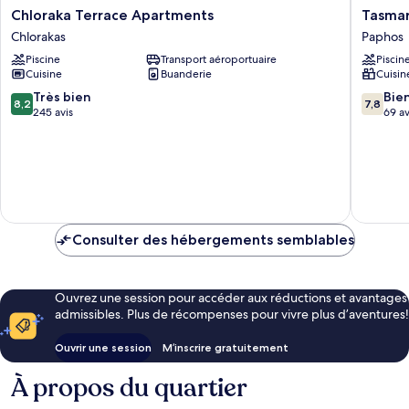
Chloraka
Tasmari
Chloraka Terrace Apartments
Tasmar
Terrace
Paphos
Chlorakas
Paphos
Apartments
Piscine
Transport aéroportuaire
Piscin
Chlorakas
Cuisine
Buanderie
Cuisin
8.2
7.8
Très bien
Bie
8,2
7,8
sur
sur
245 avis
69 av
10,
10,
Très
Bien,
bien,
69 avis
245 avis
Consulter des hébergements semblables
Ouvrez une session pour accéder aux réductions et avantages
admissibles. Plus de récompenses pour vivre plus d’aventures!
Ouvrir une session
M’inscrire gratuitement
À propos du quartier