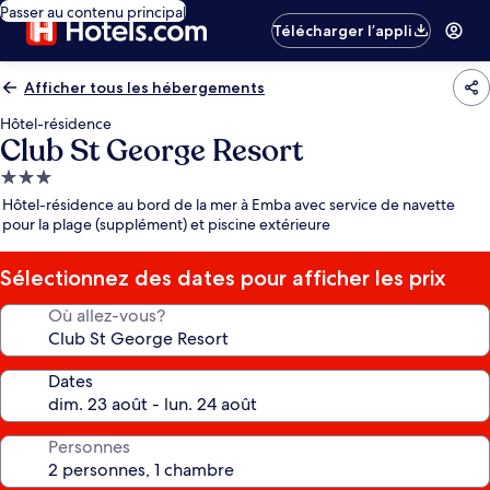
Passer au contenu principal
Télécharger l’appli
Afficher tous les hébergements
Hôtel-résidence
Club St George Resort
Hébergement
3.0 étoiles
Hôtel-résidence au bord de la mer à Emba avec service de navette
pour la plage (supplément) et piscine extérieure
Sélectionnez des dates pour afficher les prix
Où allez-vous?
Dates
Personnes