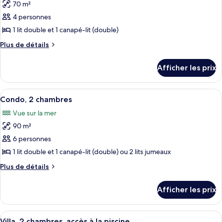
70 m²
photos
pour
4 personnes
ce
1 lit double et 1 canapé-lit (double)
type
Plus
Plus de détails
de
de
chambre :
détails
Afficher les prix
pour
Condo,
Condo,
1
1
Afficher
Une chambre d’hôtel avec deux lits, u
chambre
9
chambre
Condo, 2 chambres
toutes
Vue sur la mer
les
90 m²
photos
pour
6 personnes
ce
1 lit double et 1 canapé-lit (double) ou 2 lits jumeaux
type
Plus
Plus de détails
de
de
chambre :
détails
Afficher les prix
pour
Condo,
Condo,
2
2
Afficher
Une chambre à coucher avec un lit, de
chambres
10
chambres
Villa, 2 chambres, accès à la piscine