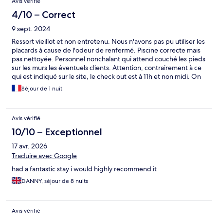
Avis vérifié
4/10 – Correct
9 sept. 2024
Ressort vieillot et non entretenu. Nous n'avons pas pu utiliser les
placards à cause de l'odeur de renfermé. Piscine correcte mais
pas nettoyée. Personnel nonchalant qui attend couché les pieds
sur les murs les éventuels clients. Attention, contrairement à ce
qui est indiqué sur le site, le check out est à 11h et non midi. On
sent que l'établissement a eu son heure de gloire.
Séjour de 1 nuit
Avis vérifié
10/10 – Exceptionnel
17 avr. 2026
Traduire avec Google
had a fantastic stay i would highly recommend it
DANNY, séjour de 8 nuits
Avis vérifié