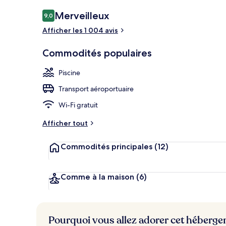
Executive Ro
Avis
Merveilleux
9,0
9,0 sur 10 –
Afficher les 1 004 avis
Commodités populaires
Piscine
Transport aéroportuaire
Wi-Fi gratuit
Afficher tout
Commodités principales
(12)
Comme à la maison
(6)
Pourquoi vous allez adorer cet héberg