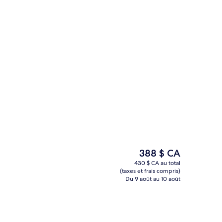
Hall
ateur, soumise par La Muse Voyage
Le
388 $ CA
prix
430 $ CA au total
actuel
(taxes et frais compris)
ieure
3 restaurants servant le déjeuner, le d
est
Du 9 août au 10 août
de 388 $ CA