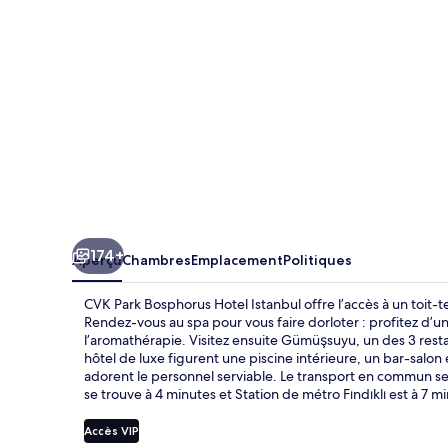
Bosphorus
Hotel
Istanbul
174+
Aperçu
Chambres
Emplacement
Politiques
CVK Park Bosphorus Hotel Istanbul offre l’accès à un toit-t
Rendez-vous au spa pour vous faire dorloter : profitez d
l’aromathérapie. Visitez ensuite Gümüşsuyu, un des 3 restaur
hôtel de luxe figurent une piscine intérieure, un bar-salo
adorent le personnel serviable. Le transport en commun s
se trouve à 4 minutes et Station de métro Fındıklı est à 7 m
Accès VIP