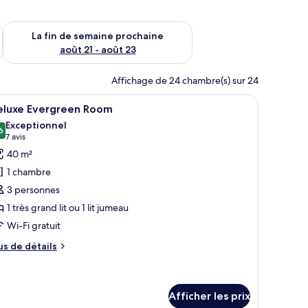
n de semaine août 14 - août 16
Vérifier la disponibilité pour la fin de semaine prochaine août
La fin de semaine prochaine
août 21 - août 23
Affichage de 24 chambre(s) sur 24
e sur la ville grâce à de grandes fenêtres.
 un bureau avec une chaise, une télévision et un balcon avec des rideaux.
fficher
Une chambre spacieuse avec un grand lit, un 
8
eluxe Evergreen Room
outes
Exceptionnel
s
6
9,6 sur 10
(7 avis)
7 avis
hotos
40 m²
our
1 chambre
e
3 personnes
ype
1 très grand lit ou 1 lit jumeau
e
Wi-Fi gratuit
hambre :
eluxe
us
us de détails
vergreen
e
tails
oom
ur
luxe
Afficher les prix
ergreen