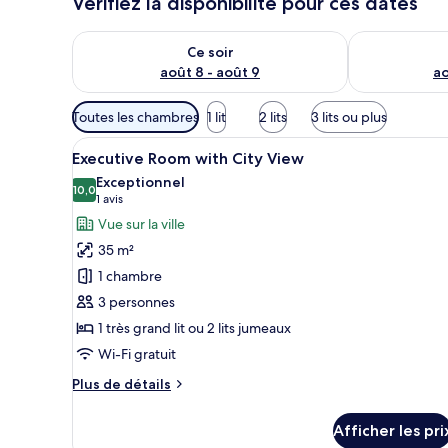
Vérifiez la disponibilité pour ces dates
Vérifier la disponibilité pour ce soir août 8 - août 9
Vérifier la di
Ce soir
août 8 - août 9
ao
Filtres
Toutes les chambres
1 lit
2 lits
3 lits ou plus
disponibles
Afficher
Une chambre d’hôtel avec un gr
pour
7
Executive Room with City View
toutes
les
Exceptionnel
les
10,0
chambres
10,0 sur 10
(1 avis)
1 avis
photos
Vue sur la ville
pour
35 m²
ce
1 chambre
type
3 personnes
de
1 très grand lit ou 2 lits jumeaux
chambre :
Executive
Wi-Fi gratuit
Room
Plus
Plus de détails
with
de
détails
City
Afficher les pri
pour
View