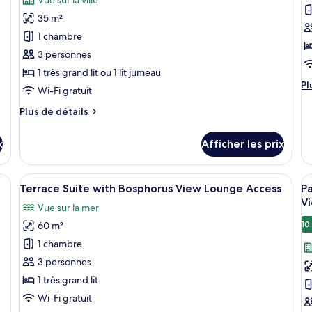
pour
p
35 m²
ce
c
1 chambre
type
t
3 personnes
de
d
1 très grand lit ou 1 lit jumeau
chambre :
c
Pl
Pl
Deluxe
C
Wi-Fi gratuit
d
Room
S
dé
Plus
Plus de détails
with
w
po
de
Co
détails
City
B
x
Afficher les prix
Su
pour
View
V
wi
Deluxe
L
Bo
Room
, dotée d’un grand lit, d’un plafond richement décoré et d’un grand miroir qu
Afficher
Une chambre d’hôtel luxueuse dotée d’
A
Vi
5
A
with
Terrace Suite with Bosphorus View Lounge Access
P
toutes
t
L
City
V
Vue sur la mer
Ac
View
les
le
10
60 m²
photos
p
pour
p
1 chambre
ce
c
3 personnes
type
t
1 très grand lit
de
d
Wi-Fi gratuit
chambre :
c