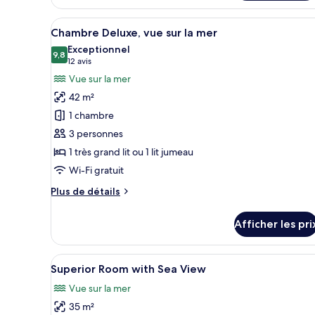
Executive
Room
Afficher
Une chambre d’hôtel avec un gra
5
with
Chambre Deluxe, vue sur la mer
toutes
City
Exceptionnel
View
les
9,8
9,8 sur 10
(12 avis)
12 avis
photos
Vue sur la mer
pour
42 m²
ce
1 chambre
type
3 personnes
de
1 très grand lit ou 1 lit jumeau
chambre :
Chambre
Wi-Fi gratuit
Deluxe,
Plus
Plus de détails
vue
de
détails
sur
Afficher les pri
pour
la
Chambre
mer
Deluxe,
Afficher
Une chambre d’hôtel avec un gra
5
vue
Superior Room with Sea View
toutes
sur
Vue sur la mer
la
les
mer
35 m²
photos