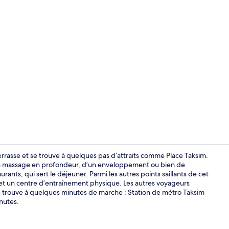
Vidéo de cré
errasse et se trouve à quelques pas d’attraits comme Place Taksim.
’un massage en profondeur, d’un enveloppement ou bien de
ants, qui sert le déjeuner. Parmi les autres points saillants de cet
Piscine intér
n et un centre d’entraînement physique. Les autres voyageurs
e trouve à quelques minutes de marche : Station de métro Taksim
inutes.