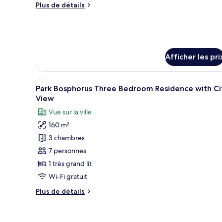
Plus
Plus de détails
Luxury
de
Evergreen
détails
Suite
pour
Luxury
with
Evergreen
Lounge
Afficher les pri
Suite
Access
with
Lounge
Afficher
Une chambre d’hôtel moderne do
Access
6
Park Bosphorus Three Bedroom Residence with Ci
toutes
View
les
Vue sur la ville
photos
160 m²
pour
3 chambres
ce
type
7 personnes
de
1 très grand lit
chambre :
Wi-Fi gratuit
Park
Plus
Plus de détails
Bosphorus
de
Three
détails
pour
Bedroom