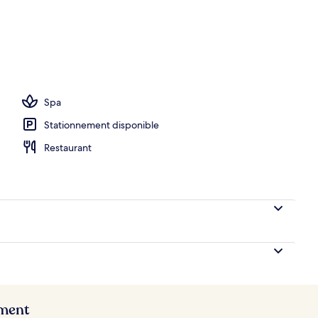
om with Sea View | Vue de la chambre
Spa
Stationnement disponible
Restaurant
ement