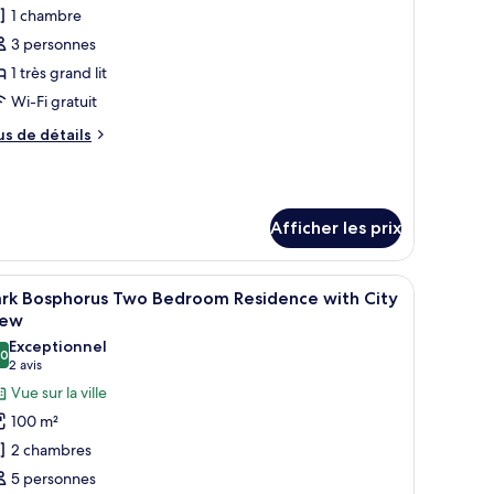
our
1 chambre
e
3 personnes
ype
1 très grand lit
e
Wi-Fi gratuit
hambre :
us
us de détails
orner
e
uite
tails
ith
ur
rner
osphorus
Afficher les prix
ite
iew
th
ounge
sphorus
i reflète la salle de bain.
un grand balcon, d’un lit recouvert d’une courtepointe bleue, d’une table à
fficher
Une chambre d’hôtel moderne avec un grand lit
ew
ccess
7
ark Bosphorus Two Bedroom Residence with City
outes
ounge
iew
cess
s
Exceptionnel
,0
hotos
10,0 sur 10
(2 avis)
2 avis
our
Vue sur la ville
e
100 m²
ype
2 chambres
e
5 personnes
hambre :