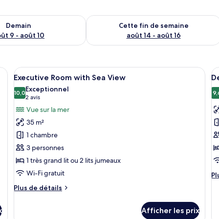
sponibilité pour demain août 9 - août 10
Vérifier la disponibilité pour cette fi
Demain
Cette fin de semaine
ût 9 - août 10
août 14 - août 16
and lit, des tables de chevet, un bureau avec une lampe, une chaise et une vu
Afficher
Une chambre d’hôtel avec un grand lit,
A
7
Executive Room with Sea View
D
toutes
t
Exceptionnel
les
10,0
le
9,
10,0 sur 10
(2 avis)
2 avis
photos
p
Vue sur la mer
pour
p
35 m²
ce
c
1 chambre
type
t
3 personnes
de
d
1 très grand lit ou 2 lits jumeaux
chambre :
c
Executive
D
Wi-Fi gratuit
Pl
Pl
Room
E
d
Plus
Plus de détails
dé
with
R
de
po
détails
Sea
De
x
Afficher les prix
pour
View
Ev