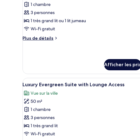
pour
1 chambre
ce
3 personnes
type
1 très grand lit ou 1 lit jumeau
de
Wi-Fi gratuit
chambre :
Plus
Plus de détails
Superior
de
Room
détails
with
pour
Superior
Sea
Afficher les pri
Room
View
with
Sea
Afficher
Une chambre à coucher luxueuse
View
6
Luxury Evergreen Suite with Lounge Access
toutes
Vue sur la ville
les
50 m²
photos
pour
1 chambre
ce
3 personnes
type
1 très grand lit
de
Wi-Fi gratuit
chambre :