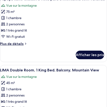
toutes
Vue sur la montagne
les
75 m²
photos
pour
1 chambre
ce
2 personnes
type
1 très grand lit
de
Wi-Fi gratuit
chambre :
Plus
Plus de détails
Papaya
de
suíte
détails
Afficher les prix
exclusiva
pour
Papaya
vista
suíte
Afficher
Une chambre d’hôtel équipée d’un lit, 
para
7
exclusiva
LIMA Double Room, 1 King Bed, Balcony, Mountain View
toutes
a
vista
Vue sur la montagne
para
les
montanha
a
45 m²
photos
com
montanha
pour
varanda
1 chambre
com
ce
varanda
2 personnes
type
1 très grand lit
de