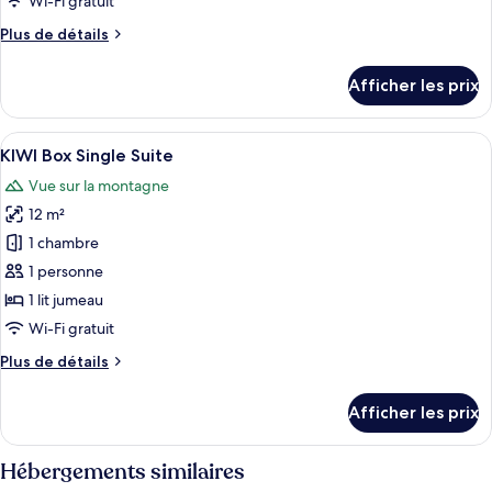
Wi-Fi gratuit
chambre :
Plus
Plus de détails
AMORA
de
Romantic
détails
Afficher les prix
Suite
pour
AMORA
Romantic
Afficher
Un lit simple recouvert d’une courtep
7
Suite
KIWI Box Single Suite
toutes
Vue sur la montagne
les
12 m²
photos
pour
1 chambre
ce
1 personne
type
1 lit jumeau
de
Wi-Fi gratuit
chambre :
Plus
Plus de détails
KIWI
de
Box
détails
Afficher les prix
Single
pour
KIWI
Suite
Box
Hébergements similaires
Single