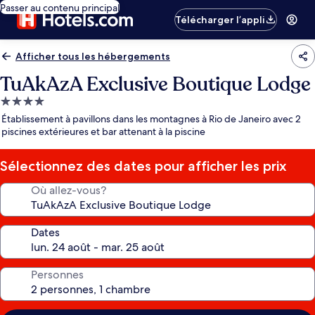
Passer au contenu principal
Télécharger l’appli
Afficher tous les hébergements
TuAkAzA Exclusive Boutique Lodge
Hébergement
4.0 étoiles
Établissement à pavillons dans les montagnes à Rio de Janeiro avec 2
piscines extérieures et bar attenant à la piscine
Sélectionnez des dates pour afficher les prix
Où allez-vous?
Dates
Personnes