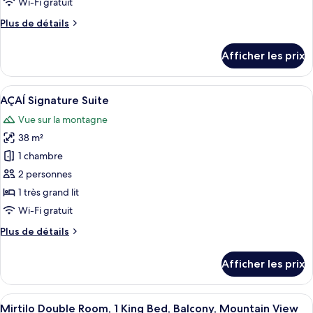
Wi-Fi gratuit
chambre :
Plus
Plus de détails
LIMA
de
Double
détails
Afficher les prix
Room,
pour
LIMA
1
Double
Afficher
Une chambre à coucher avec un lit, un 
King
7
Room,
AÇAÍ Signature Suite
toutes
Bed,
1
Vue sur la montagne
King
les
Balcony,
Bed,
38 m²
photos
Mountain
Balcony,
pour
View
1 chambre
Mountain
ce
View
2 personnes
type
1 très grand lit
de
Wi-Fi gratuit
chambre :
Plus
Plus de détails
AÇAÍ
de
Signature
détails
Afficher les prix
Suite
pour
AÇAÍ
Signature
Afficher
Une chambre à coucher avec un lit, deu
9
Suite
Mirtilo Double Room, 1 King Bed, Balcony, Mountain View