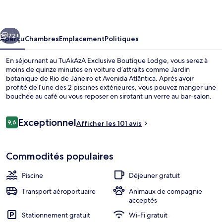
Exclusive
Boutique
cédent
Suivant
Lodge
72+
Aperçu
Chambres
Emplacement
Politiques
En séjournant au TuAkAzA Exclusive Boutique Lodge, vous serez à
moins de quinze minutes en voiture d’attraits comme Jardin
botanique de Rio de Janeiro et Avenida Atlântica. Après avoir
profité de l’une des 2 piscines extérieures, vous pouvez manger une
bouchée au café ou vous reposer en sirotant un verre au bar-salon.
Un bar attenant à la piscine, un sauna et terrasse sont d’autres
commodités offertes à établissement à pavillons boutique.
Avis
Exceptionnel
9,6
Afficher les 101 avis
9,6 sur 10 –
2 piscines extérieures, parasols, chaise
Commodités populaires
Piscine
Déjeuner gratuit
Transport aéroportuaire
Animaux de compagnie
acceptés
Stationnement gratuit
Wi-Fi gratuit