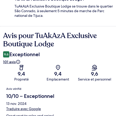
TuAkAzA Exclusive Boutique Lodge se trouve dans le quartier
São Conrado, à seulement 5 minutes de marche de Parc
national de Tijuca.
Avis pour TuAkAzA Exclusive
Avis
Boutique Lodge
Exceptionnel
9,6
101 avis
9,4
9,4
9,6
Propreté
Emplacement
Service et personnel
Avis
Avis vérifié
10/10 – Exceptionnel
13 nov. 2024
Traduire avec Google
Great spot to relax and enjoy!