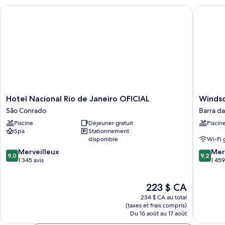
Suite
Hotel Nacional Rio de Janeiro OFICIAL
Windsor
Hotel
Windsor
Hotel Nacional Rio de Janeiro OFICIAL
Windso
Nacional
Oceanic
São Conrado
Barra da
Rio
Barra
Piscine
Déjeuner gratuit
Piscin
de
da
Spa
Stationnement
Janeiro
Tijuca
disponible
Wi-Fi 
OFICIAL
(quartie
9.0
9.2
São
Merveilleux
de
Mer
9,0
9,2
sur
sur
Conrado
1 345 avis
Rio
1 459
10,
10,
de
Merveilleux,
Merveill
Janeiro)
Le
223 $ CA
1 345 avis
1 459 avi
prix
234 $ CA au total
est
(taxes et frais compris)
de
Du 16 août au 17 août
223 $ CA