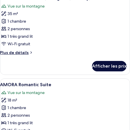
toutes
Vue sur la montagne
les
35 m²
photos
pour
1 chambre
ce
2 personnes
type
1 très grand lit
de
Wi-Fi gratuit
chambre :
Plus
Plus de détails
Mirtilo
de
Double
détails
Afficher les prix
Room,
pour
Mirtilo
1
Double
Afficher
Un lit bien fait dans une pièce aux mur
King
5
Room,
AMORA Romantic Suite
toutes
Bed,
1
Vue sur la montagne
King
les
Balcony,
Bed,
18 m²
photos
Mountain
Balcony,
pour
View
1 chambre
Mountain
ce
View
2 personnes
type
1 très grand lit
de