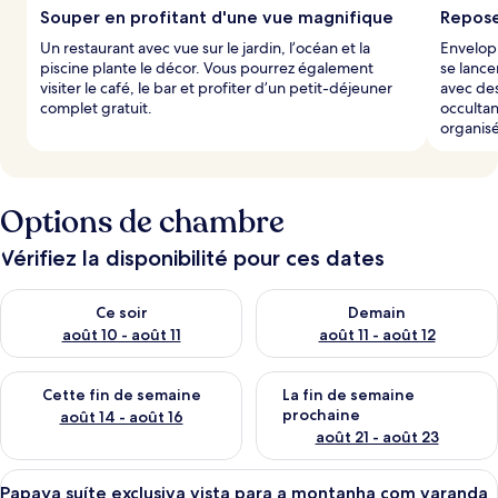
Souper en profitant d'une vue magnifique
Repose
Un restaurant avec vue sur le jardin, l’océan et la
Envelopp
piscine plante le décor. Vous pourrez également
se lance
visiter le café, le bar et profiter d’un petit-déjeuner
avec des
complet gratuit.
occultan
organis
Options de chambre
Vérifiez la disponibilité pour ces dates
Vérifier la disponibilité pour ce soir août 10 - août 11
Vérifier la disponibilité pour 
Ce soir
Demain
août 10 - août 11
août 11 - août 12
Vérifier la disponibilité pour cette fin de semaine août 14 - aoû
Vérifier la disponibilité pour 
Cette fin de semaine
La fin de semaine
prochaine
août 14 - août 16
août 21 - août 23
Afficher
Une structure en bois dotée d’un balco
8
Papaya suíte exclusiva vista para a montanha com varanda