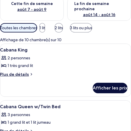
Vérifier la disponibilité pour cette fin de semaine août 7 - aoû
Vérifier la disponibilité pour 
Cette fin de semaine
La fin de semaine
prochaine
août 7 - août 9
août 14 - août 16
Filtres
Toutes les chambres
1 lit
2 lits
3 lits ou plus
disponibles
pour
Affichage de 10 chambre(s) sur 10
les
Afficher
Une chambre à coucher avec un lit, des
4
Cabana King
chambres
toutes
2 personnes
les
1 très grand lit
photos
pour
Plus
Plus de détails
de
ce
détails
type
Afficher les prix
pour
de
Cabana
chambre :
King
Afficher
Une chambre d’hôtel avec deux lits, un
5
Cabana
Cabana Queen w/Twin Bed
toutes
King
3 personnes
les
1 grand lit et 1 lit jumeau
photos
pour
Plus