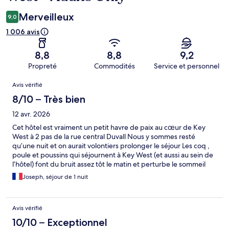
Merveilleux
9,0
1 006 avis
8,8
8,8
9,2
Propreté
Commodités
Service et personnel
Avis
Avis vérifié
8/10 – Très bien
12 avr. 2026
Cet hôtel est vraiment un petit havre de paix au cœur de Key
West à 2 pas de la rue central Duvall Nous y sommes resté
qu’une nuit et on aurait volontiers prolonger le séjour Les coq ,
poule et poussins qui séjournent à Key West (et aussi au sein de
l’hôtel) font du bruit assez tôt le matin et perturbe le sommeil
mais cela a son charme !
Joseph, séjour de 1 nuit
Avis vérifié
10/10 – Exceptionnel