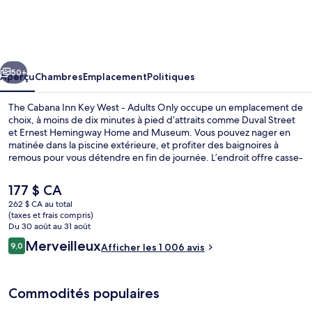
The
Cabana
Inn
cédent
Suivant
Key
50+
Aperçu
Chambres
Emplacement
Politiques
West
The Cabana Inn Key West - Adults Only occupe un emplacement de
-
choix, à moins de dix minutes à pied d’attraits comme Duval Street
et Ernest Hemingway Home and Museum. Vous pouvez nager en
Adults
matinée dans la piscine extérieure, et profiter des baignoires à
Only
remous pour vous détendre en fin de journée. L’endroit offre casse-
croûte/charcuterie et terrasse. De plus, parmi les commodités dans
les chambres figurent des réfrigérateurs et des fours à micro-
Le
177 $ CA
ondes. Les autres voyageurs adorent la piscine et le personnel
prix
262 $ CA au total
serviable.
actuel
(taxes et frais compris)
Nourriture et boissons
est
Du 30 août au 31 août
de 177 $ CA
Avis
Merveilleux
9,0
Afficher les 1 006 avis
9,0 sur 10 –
Commodités populaires