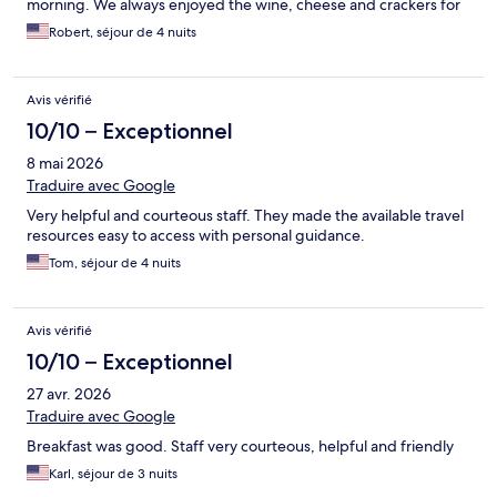
morning. We always enjoyed the wine, cheese and crackers for
happy hour before heading out to walk Duval St. The staff was
Robert, séjour de 4 nuits
wonderful and we would definitely recommend this Inn while
visiting Key West!
Avis vérifié
10/10 – Exceptionnel
8 mai 2026
Traduire avec Google
Very helpful and courteous staff. They made the available travel
resources easy to access with personal guidance.
Tom, séjour de 4 nuits
Avis vérifié
10/10 – Exceptionnel
27 avr. 2026
Traduire avec Google
Breakfast was good. Staff very courteous, helpful and friendly
Karl, séjour de 3 nuits