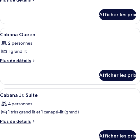
Plus de détails
de
ce
détails
type
Afficher les prix
pour
de
Cabana
chambre :
Queen
Afficher
Cabana Queen | Coffre-for
4
w/Twin
Cabana
Cabana Queen
toutes
Bed
Queen
2 personnes
les
w/Twin
1 grand lit
photos
Bed
pour
Plus
Plus de détails
de
ce
détails
type
Afficher les prix
pour
de
Cabana
chambre :
Queen
Afficher
Une chambre à coucher comprenant un l
6
Cabana
Cabana Jr. Suite
toutes
Queen
4 personnes
les
1 très grand lit et 1 canapé-lit (grand)
photos
pour
Plus
Plus de détails
de
ce
détails
type
Afficher les prix
pour