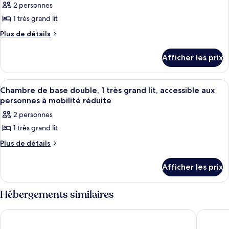
Loft
2 personnes
1
les
1
sofabed
1 très grand lit
photos
King
pour
Plus
Plus de détails
1
de
ce
sofabed
détails
type
Afficher les prix
pour
de
Cabana
chambre :
Cottage
Afficher
Un lit bien fait, avec une tête de lit 
6
Cabana
Chambre de base double, 1 très grand lit, accessible aux
toutes
personnes à mobilité réduite
Cottage
les
2 personnes
photos
1 très grand lit
pour
ce
Plus
Plus de détails
de
type
détails
de
Afficher les prix
pour
chambre :
Chambre
de
Chambre
Hébergements similaires
base
de
double,
base
Heron House - Adult Only
Paradise
1
double,
très