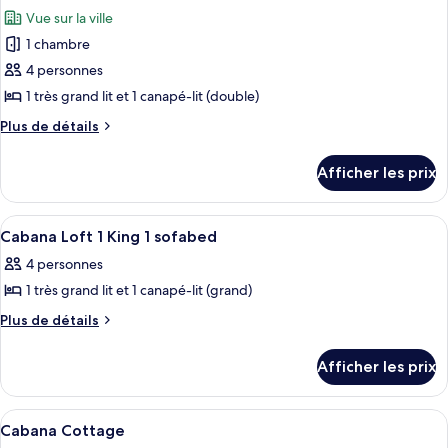
toutes
Deluxe
Vue sur la ville
les
King
1 chambre
photos
pour
4 personnes
ce
1 très grand lit et 1 canapé-lit (double)
type
Plus
Plus de détails
de
de
chambre :
détails
Afficher les prix
pour
Suite
Suite
Afficher
Cabana Loft 
6
Cabana Loft 1 King 1 sofabed
toutes
4 personnes
les
1 très grand lit et 1 canapé-lit (grand)
photos
pour
Plus
Plus de détails
de
ce
détails
type
Afficher les prix
pour
de
Cabana
chambre :
Loft
Afficher
Une chambre à coucher avec un lit, des
7
1
Cabana
Cabana Cottage
toutes
King