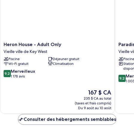
grand
1
lit,
très
accessible
grand
aux
lit,
personnes
à
accessible
mobilité
aux
réduite
Heron
Paradise
Heron House - Adult Only
Paradi
personnes
House
Inn
Vieille ville de Key West
Vieille 
à
-
Key
Piscine
Déjeuner gratuit
Piscin
mobilité
Adult
West
Wi-Fi gratuit
Climatisation
Stati
Only
-
réduite
dispon
Vieille
Adults
9.2
Merveilleux
9,2
9.2
ville
Only
Mer
sur
1 178 avis
9,2
sur
de
Vieille
1 003
10,
10,
Key
ville
Merveilleux,
Le
167 $ CA
Merveill
West
de
1 178 avis
prix
1 003 av
Key
235 $ CA au total
est
West
(taxes et frais compris)
de
Du 9 août au 10 août
167 $ CA
Consulter des hébergements semblables