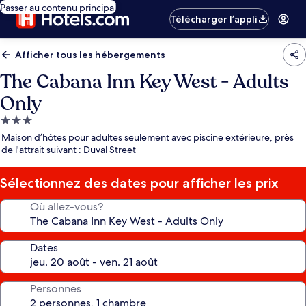
Passer au contenu principal
Télécharger l’appli
Afficher tous les hébergements
The Cabana Inn Key West - Adults
Only
Hébergement
3.0 étoiles
Maison d’hôtes pour adultes seulement avec piscine extérieure, près
de l'attrait suivant : Duval Street
Sélectionnez des dates pour afficher les prix
Où allez-vous?
Dates
Personnes