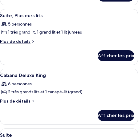
de
Cabana
chambre :
Jr.
Afficher
Une chambre d’hôtel avec un lit, une 
5
Suite
Cabana
Suite, Plusieurs lits
toutes
Jr.
5 personnes
les
Suite
1 très grand lit, 1 grand lit et 1 lit jumeau
photos
pour
Plus
Plus de détails
de
ce
détails
type
Afficher les prix
pour
de
Suite,
chambre :
Plusieurs
Afficher
Cabana Deluxe King | 
5
lits
Suite,
Cabana Deluxe King
toutes
Plusieurs
6 personnes
les
lits
2 très grands lits et 1 canapé-lit (grand)
photos
pour
Plus
Plus de détails
de
ce
détails
type
Afficher les prix
pour
de
Cabana
chambre :
Deluxe
Afficher
Une cuisine spacieuse avec des meuble
5
King
Cabana
Suite