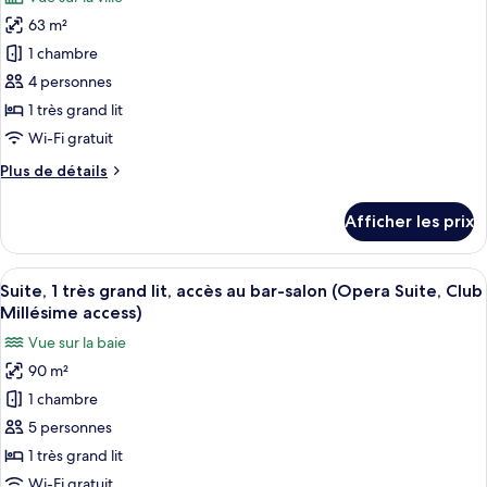
grand
les
accès
lit,
63 m²
photos
au
accès
pour
bar-
1 chambre
au
ce
salon
bar-
4 personnes
salon
type
1 très grand lit
de
Wi-Fi gratuit
chambre :
Plus
Plus de détails
Suite
de
Junior,
détails
Afficher les prix
1
pour
Suite
très
Junior,
Afficher
Une chambre d’hôtel avec un grand lit,
grand
16
1
Suite, 1 très grand lit, accès au bar-salon (Opera Suite, Club
toutes
lit
très
Millésime access)
grand
les
(Burj
Vue sur la baie
lit
photos
Khalifa
(Burj
90 m²
pour
View)
Khalifa
1 chambre
ce
View)
type
5 personnes
de
1 très grand lit
chambre :
Wi-Fi gratuit