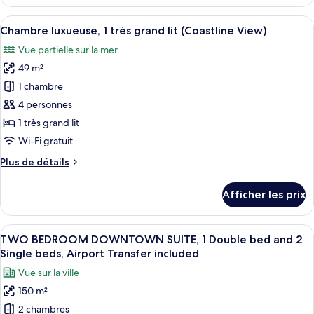
Chambre
jumeaux,
luxueuse,
Afficher
Une chambre d’hôtel avec une grande fe
accès
9
2
Chambre luxueuse, 1 très grand lit (Coastline View)
toutes
au
lits
Vue partielle sur la mer
jumeaux,
les
bar-
accès
49 m²
photos
salon
au
pour
1 chambre
(Burj
bar-
ce
salon
Khalifa
4 personnes
(Burj
type
View)
1 très grand lit
Khalifa
de
Wi-Fi gratuit
View)
chambre :
Plus
Plus de détails
Chambre
de
luxueuse,
détails
Afficher les prix
1
pour
Chambre
très
luxueuse,
Afficher
Une chambre d’hôtel moderne dotée d’un
grand
10
1
TWO BEDROOM DOWNTOWN SUITE, 1 Double bed and 2
toutes
lit
très
Single beds, Airport Transfer included
grand
les
(Coastline
Vue sur la ville
lit
photos
View)
(Coastline
150 m²
pour
View)
2 chambres
ce