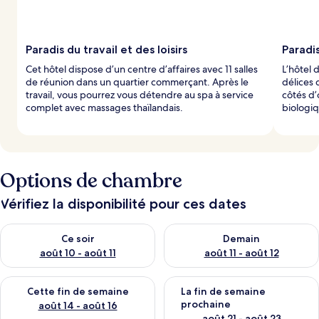
Paradis du travail et des loisirs
Paradis
Cet hôtel dispose d’un centre d’affaires avec 11 salles
L’hôtel 
de réunion dans un quartier commerçant. Après le
délices 
travail, vous pourrez vous détendre au spa à service
côtés d’
complet avec massages thaïlandais.
biologiq
Options de chambre
Vérifiez la disponibilité pour ces dates
Vérifier la disponibilité pour ce soir août 10 - août 11
Vérifier la disponibilité pour 
Ce soir
Demain
août 10 - août 11
août 11 - août 12
Vérifier la disponibilité pour cette fin de semaine août 14 - aoû
Vérifier la disponibilité pour 
Cette fin de semaine
La fin de semaine
prochaine
août 14 - août 16
août 21 - août 23