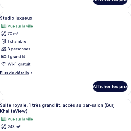
Plusieurs
pour
Chambre
lits
familiale,
Afficher
Une chambre d’hôtel avec un lit, un fa
16
Plusieurs
Studio luxueux
toutes
lits
Vue sur la ville
les
70 m²
photos
pour
1 chambre
ce
3 personnes
type
1 grand lit
de
Wi-Fi gratuit
chambre :
Plus
Plus de détails
Studio
de
luxueux
détails
Afficher les prix
pour
Studio
luxueux
Afficher
Une chambre d’hôtel moderne dotée d’un
8
Suite royale, 1 très grand lit, accès au bar-salon (Burj
toutes
KhalifaView)
les
Vue sur la ville
photos
243 m²
pour