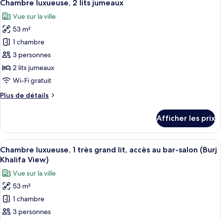
8
1
Chambre luxueuse, 2 lits jumeaux
toutes
accès
très
Vue sur la ville
grand
les
au
lit,
53 m²
photos
bar-
accès
pour
1 chambre
salon
au
ce
bar-
(Burj
3 personnes
salon
type
Khalifa
2 lits jumeaux
(Burj
de
View)
Wi-Fi gratuit
Khalifa
chambre :
View)
Plus
Plus de détails
Chambre
de
luxueuse,
détails
Afficher les prix
2
pour
Chambre
lits
luxueuse,
Afficher
Chambre luxueuse, 1 très grand lit, acc
jumeaux
12
2
Chambre luxueuse, 1 très grand lit, accès au bar-salon (Burj
toutes
lits
Khalifa View)
jumeaux
les
Vue sur la ville
photos
53 m²
pour
1 chambre
ce
type
3 personnes