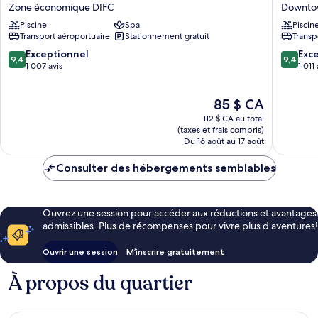
Thani
Dubai
Zone économique DIFC
Downto
Dubai
Downto
Piscine
Spa
Piscin
Zone
Dubaï
Transport aéroportuaire
Stationnement gratuit
Transp
économique
DIFC
9.4
9.4
Exceptionnel
Exc
9,4
9,4
sur
sur
1 007 avis
1 011 
10,
10,
Exceptionnel,
Exceptio
Le
85 $ CA
1 007 avis
1 011 avis
prix
112 $ CA au total
est
(taxes et frais compris)
de
Du 16 août au 17 août
85 $ CA
Consulter des hébergements semblables
Ouvrez une session pour accéder aux réductions et avantages
admissibles. Plus de récompenses pour vivre plus d’aventures!
Ouvrir une session
M’inscrire gratuitement
À propos du quartier