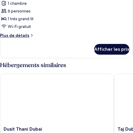
1 chambre
ce
type
6 personnes
de
1 très grand lit
chambre :
Wi-Fi gratuit
Suite
Plus
Plus de détails
royale,
de
1
détails
Afficher les prix
pour
très
Suite
grand
royale,
Hébergements similaires
lit,
1
accès
très
Dusit Thani Dubai
Taj Duba
grand
au
lit,
bar-
accès
salon
au
bar-
(Burj
salon
KhalifaView)
(Burj
KhalifaView)
Dusit
Taj
Dusit Thani Dubai
Taj Du