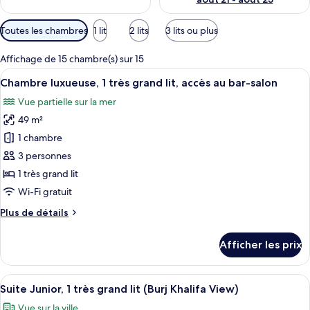
Filtres
Toutes les chambres
1 lit
2 lits
3 lits ou plus
disponibles
pour
Affichage de 15 chambre(s) sur 15
les
Afficher
Une chambre d’hôtel avec un grand lit, 
8
Chambre luxueuse, 1 très grand lit, accès au bar-salon
chambres
toutes
Vue partielle sur la mer
les
49 m²
photos
pour
1 chambre
ce
3 personnes
type
1 très grand lit
de
Wi-Fi gratuit
chambre :
Plus
Plus de détails
Chambre
de
luxueuse,
détails
Afficher les prix
1
pour
Chambre
très
luxueuse,
Afficher
Une chambre d’hôtel avec un lit, un fau
grand
12
1
Suite Junior, 1 très grand lit (Burj Khalifa View)
toutes
lit,
très
Vue sur la ville