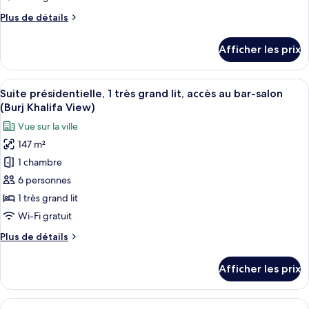
chambre :
Plus
Plus de détails
Chambre
de
luxueuse,
détails
Afficher les prix
1
pour
Chambre
très
luxueuse,
Afficher
Une chambre d’hôtel avec un grand lit, 
grand
10
1
Suite présidentielle, 1 très grand lit, accès au bar-salon
toutes
lit
très
(Burj Khalifa View)
grand
les
(Burj
Vue sur la ville
lit
photos
Khalifa
(Burj
147 m²
pour
View)
Khalifa
1 chambre
ce
View)
type
6 personnes
de
1 très grand lit
chambre :
Wi-Fi gratuit
Suite
Plus
Plus de détails
présidentielle,
de
1
détails
Afficher les prix
pour
très
Suite
grand
présidentielle,
Afficher
Une chambre d’hôtel avec deux lits, un 
lit,