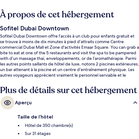
À propos de cet hébergement
Sofitel Dubai Downtown
Sofitel Dubai Downtown offre l’accès à un club pour enfants gratuit et
se trouve à moins de dix minutes à pied d’attraits comme Centre
commercial Dubai Mall et Zone d'activités Emaar Square. You can grab a
bite to eat at one of the 5 restaurants and visit the spa to be pampered
with d’un massage thaï, enveloppements, or de l’aromathérapie. Parmi
les autres points saillants de hôtel de luxe, notons 2 piscines extérieures,
un bar attenant à la piscine et un centre d’entraînement physique. Les
autres voyageurs apprécient vraiment le personnel serviable et le
déjeuner. Le transport en commun se trouve à proximité : Station de
métro Burj Khalifa - Dubai Mall est à seulement 2 minutes à pied.
Plus de détails sur cet hébergement
Aperçu
Taille de l’hôtel
Hôtel de 350 chambre(s)
Sur 31 étages