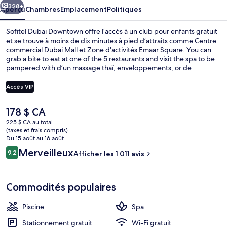
328+
Aperçu
Chambres
Emplacement
Politiques
Sofitel Dubai Downtown offre l’accès à un club pour enfants gratuit
et se trouve à moins de dix minutes à pied d’attraits comme Centre
commercial Dubai Mall et Zone d'activités Emaar Square. You can
grab a bite to eat at one of the 5 restaurants and visit the spa to be
pampered with d’un massage thaï, enveloppements, or de
l’aromathérapie. Parmi les autres points saillants de hôtel de luxe,
notons 2 piscines extérieures, un bar attenant à la piscine et un
Accès VIP
centre d’entraînement physique. Les autres voyageurs apprécient
vraiment le personnel serviable et le déjeuner. Le transport en
Le
178 $ CA
commun se trouve à proximité : Station de métro Burj Khalifa -
2 piscines extérieures, parasols, chaise
prix
Dubai Mall est à seulement 2 minutes à pied.
225 $ CA au total
actuel
(taxes et frais compris)
est
Du 15 août au 16 août
de 178 $ CA
Avis
Merveilleux
9,2
Afficher les 1 011 avis
9,2 sur 10 –
Commodités populaires
Piscine
Spa
Stationnement gratuit
Wi-Fi gratuit