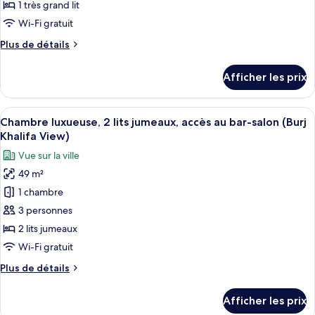
de
1 très grand lit
chambre :
Wi-Fi gratuit
Chambre
Plus
Plus de détails
luxueuse,
de
1
détails
Afficher les prix
pour
très
Chambre
grand
luxueuse,
Afficher
Une chambre d’hôtel équipée d’un lit, 
lit,
12
1
Chambre luxueuse, 2 lits jumeaux, accès au bar-salon (Burj
toutes
accès
très
Khalifa View)
grand
les
au
Vue sur la ville
lit,
photos
bar-
accès
49 m²
pour
salon
au
1 chambre
ce
bar-
(Burj
salon
type
3 personnes
Khalifa
(Burj
de
View)
2 lits jumeaux
Khalifa
chambre :
View)
Wi-Fi gratuit
Chambre
Plus
Plus de détails
luxueuse,
de
2
détails
Afficher les prix
pour
lits