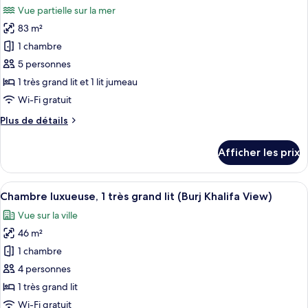
lit
très
Vue partielle sur la mer
grand
les
lit
83 m²
photos
pour
1 chambre
ce
5 personnes
type
1 très grand lit et 1 lit jumeau
de
Wi-Fi gratuit
chambre :
Plus
Plus de détails
Appartement,
de
Plusieurs
détails
Afficher les prix
lits
pour
Appartement,
(1
Plusieurs
Afficher
Une chambre moderne dotée d’une grand
Bedroom)
12
lits
Chambre luxueuse, 1 très grand lit (Burj Khalifa View)
toutes
(1
Vue sur la ville
Bedroom)
les
46 m²
photos
pour
1 chambre
ce
4 personnes
type
1 très grand lit
de
Wi-Fi gratuit