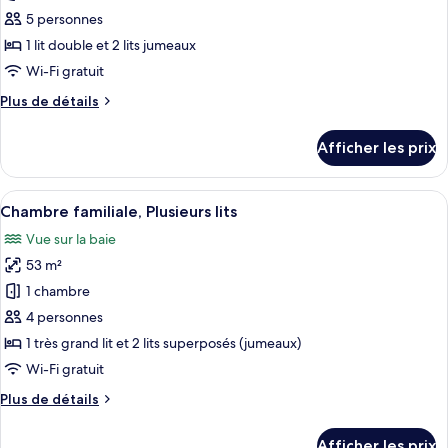
type
5 personnes
de
1 lit double et 2 lits jumeaux
chambre :
Wi-Fi gratuit
TWO
Plus
Plus de détails
BEDROOM
de
DOWNTOWN
détails
Afficher les prix
pour
SUITE,
TWO
1
BEDROOM
Afficher
Un lit recouvert d’une couverture viol
Double
9
DOWNTOWN
Chambre familiale, Plusieurs lits
toutes
bed
SUITE,
Vue sur la baie
1
les
and
Double
53 m²
photos
2
bed
pour
1 chambre
Single
and
ce
2
beds,
4 personnes
Single
type
Airport
1 très grand lit et 2 lits superposés (jumeaux)
beds,
de
Transfer
Wi-Fi gratuit
Airport
chambre :
included
Transfer
Plus
Plus de détails
Chambre
included
de
familiale,
détails
Afficher les prix