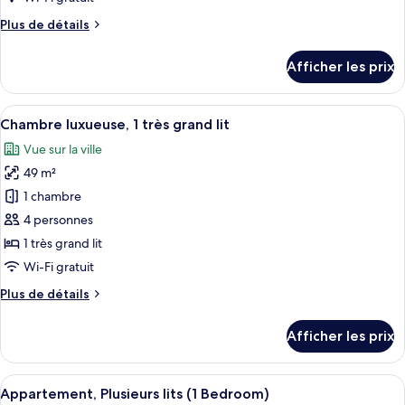
Suite,
Plus
Plus de détails
1
de
très
détails
Afficher les prix
pour
grand
Suite,
lit,
1
Afficher
Une chambre d’hôtel avec une grande fe
accès
10
très
Chambre luxueuse, 1 très grand lit
toutes
au
grand
Vue sur la ville
lit,
les
bar-
accès
49 m²
photos
salon
au
pour
1 chambre
(Opera
bar-
ce
salon
Suite,
4 personnes
(Opera
type
Club
1 très grand lit
Suite,
de
Millésime
Wi-Fi gratuit
Club
chambre :
access)
Millésime
Plus
Plus de détails
Chambre
access)
de
luxueuse,
détails
Afficher les prix
1
pour
Chambre
très
luxueuse,
Afficher
Une chambre d’hôtel équipée d’un canap
grand
19
1
Appartement, Plusieurs lits (1 Bedroom)
toutes