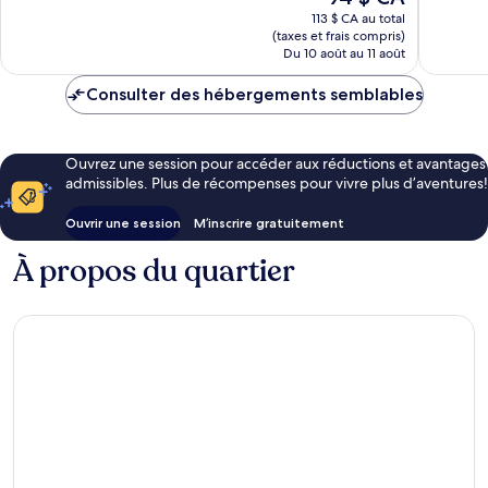
prix
1 014 avi
bien,
113 $ CA au total
est
(taxes et frais compris)
874 avis
de
Du 10 août au 11 août
94 $ CA
Consulter des hébergements semblables
Ouvrez une session pour accéder aux réductions et avantages
admissibles. Plus de récompenses pour vivre plus d’aventures!
Ouvrir une session
M’inscrire gratuitement
À propos du quartier