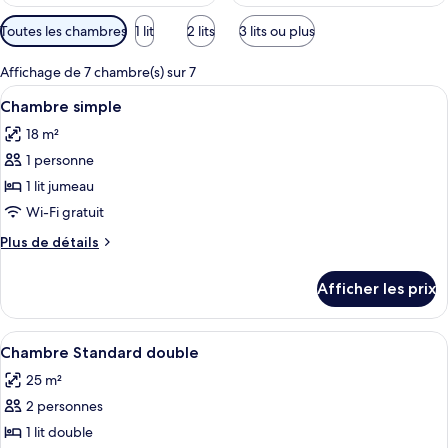
Filtres
Toutes les chambres
1 lit
2 lits
3 lits ou plus
disponibles
pour
Affichage de 7 chambre(s) sur 7
les
Afficher
Une chambre avec une grande fenêtre, u
7
Chambre simple
chambres
toutes
18 m²
les
1 personne
photos
pour
1 lit jumeau
ce
Wi-Fi gratuit
type
Plus
Plus de détails
de
de
chambre :
détails
Afficher les prix
pour
Chambre
Chambre
simple
simple
Afficher
Une chambre d’hôtel moderne équipée d
14
Chambre Standard double
toutes
25 m²
les
2 personnes
photos
pour
1 lit double