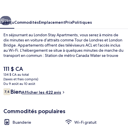
Stay
Apartments
cédent
Suivant
76+
Aperçu
Commodités
Emplacement
Prix
Politiques
En séjournant au London Stay Apartments, vous serez à moins de
dix minutes en voiture d’attraits comme Tour de Londres et London
Bridge. Appartements offrent des téléviseurs ACL et l’accès inclus
au Wi-Fi. L’hébergement se situe à quelques minutes de marche du
transport en commun : Station de métro Canada Water se trouve
à 14 minutes.
Le
111 $ CA
prix
134 $ CA au total
actuel
(taxes et frais compris)
Chambre quadruple Standard | Bureau, f
est
Du 9 août au 10 août
de 111 $ CA
Avis
Bien
7,4
Afficher les 422 avis
7,4 sur 10 –
Commodités populaires
Buanderie
Wi-Fi gratuit