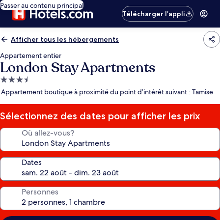
Passer au contenu principal
Télécharger l’appli
Afficher tous les hébergements
Appartement entier
London Stay Apartments
Hébergement
3.5 étoiles
Appartement boutique à proximité du point d’intérêt suivant : Tamise
Sélectionnez des dates pour afficher les prix
Où allez-vous?
Dates
Personnes