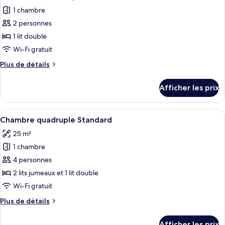
toutes
1 chambre
les
2 personnes
photos
pour
1 lit double
ce
Wi-Fi gratuit
type
Plus
Plus de détails
de
de
chambre :
détails
Afficher les prix
pour
Chambre
Chambre
économique
économique
Afficher
Une chambre d’hôtel avec deux lits, un
double
13
double
Chambre quadruple Standard
toutes
25 m²
les
1 chambre
photos
pour
4 personnes
ce
2 lits jumeaux et 1 lit double
type
Wi-Fi gratuit
de
Plus
Plus de détails
chambre :
de
Chambre
détails
Afficher les prix