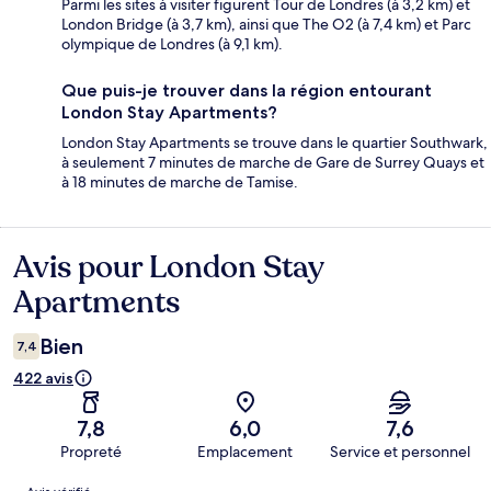
Parmi les sites à visiter figurent Tour de Londres (à 3,2 km) et
London Bridge (à 3,7 km), ainsi que The O2 (à 7,4 km) et Parc
olympique de Londres (à 9,1 km).
Que puis-je trouver dans la région entourant
London Stay Apartments?
London Stay Apartments se trouve dans le quartier Southwark,
à seulement 7 minutes de marche de Gare de Surrey Quays et
à 18 minutes de marche de Tamise.
Avis pour London Stay
Avis
Apartments
Bien
7,4
422 avis
7,8
6,0
7,6
Propreté
Emplacement
Service et personnel
Avis