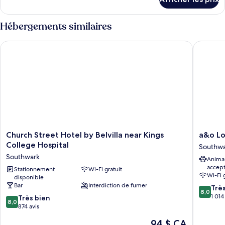
pour
quadruple
Chambre
Standard
quadruple
Hébergements similaires
Standard
Church Street Hotel by Belvilla near Kings College Hospital
a&o Lond
Church
a&o
Church Street Hotel by Belvilla near Kings
a&o Lo
Street
London
College Hospital
Southw
Hotel
Docklan
Southwark
Anima
by
Riversid
accep
Belvilla
Stationnement
Wi-Fi gratuit
Southwa
Wi-Fi 
disponible
near
Bar
Interdiction de fumer
8.0
Kings
Trè
8,0
sur
College
1 014
8.0
Très bien
8,0
10,
Hospital
sur
874 avis
Très
Southwark
10,
Le
94 $ CA
bien,
Très