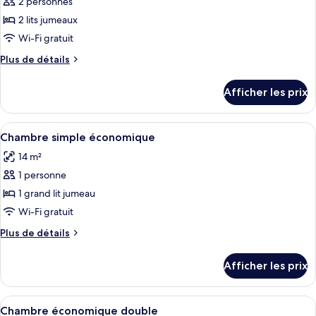
2 personnes
photos
pour
2 lits jumeaux
ce
Wi-Fi gratuit
type
Plus
Plus de détails
de
de
chambre :
détails
Afficher les prix
pour
Chambre
Chambre
avec
avec
Afficher
Une chambre à coucher comprenant un l
lits
5
lits
Chambre simple économique
toutes
jumeaux
jumeaux
14 m²
les
1 personne
photos
pour
1 grand lit jumeau
ce
Wi-Fi gratuit
type
Plus
Plus de détails
de
de
chambre :
détails
Afficher les prix
pour
Chambre
Chambre
simple
simple
Afficher
Une chambre d’hôtel avec une tête de li
économique
8
économique
Chambre économique double