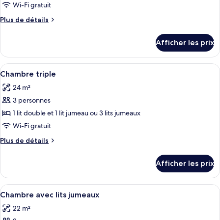
ce
Wi-Fi gratuit
type
Plus
Plus de détails
de
de
chambre :
détails
Afficher les prix
pour
Chambre
Chambre
Standard
Standard
Afficher
Une chambre d’hôtel avec deux lits, u
double
18
double
Chambre triple
toutes
24 m²
les
3 personnes
photos
pour
1 lit double et 1 lit jumeau ou 3 lits jumeaux
ce
Wi-Fi gratuit
type
Plus
Plus de détails
de
de
chambre :
détails
Afficher les prix
pour
Chambre
Chambre
triple
triple
Afficher
Une chambre d’hôtel moderne avec deux
8
Chambre avec lits jumeaux
toutes
22 m²
les