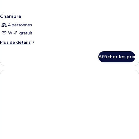
Chambre
4 personnes
Wi-Fi gratuit
Plus
Plus de détails
de
détails
Afficher les prix
pour
Chambre