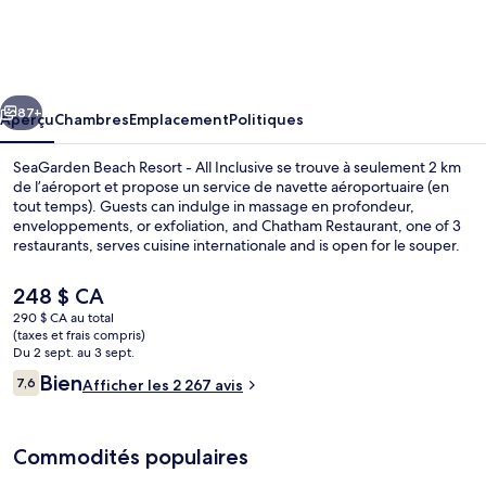
SeaGarden
Beach
Resort
cédent
Suivant
-
87+
Aperçu
Chambres
Emplacement
Politiques
All
SeaGarden Beach Resort - All Inclusive se trouve à seulement 2 km
Inclusive
de l’aéroport et propose un service de navette aéroportuaire (en
tout temps). Guests can indulge in massage en profondeur,
enveloppements, or exfoliation, and Chatham Restaurant, one of 3
restaurants, serves cuisine internationale and is open for le souper.
Parmi les points saillants de hébergement tout inclus tout inclus,
notons 4 bars-salons, une piscine extérieure et une boîte de nuit.
Le
248 $ CA
Les autres voyageurs adorent le personnel serviable et la proximité à
prix
290 $ CA au total
la plage.
actuel
(taxes et frais compris)
Commodité de l’hébergement
est
Du 2 sept. au 3 sept.
de 248 $ CA
Avis
Bien
7,6
Afficher les 2 267 avis
7,6 sur 10 –
Commodités populaires