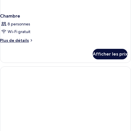
Chambre
8 personnes
Wi-Fi gratuit
Plus
Plus de détails
de
détails
Afficher les prix
pour
Chambre