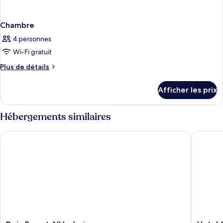
Chambre
4 personnes
Wi-Fi gratuit
Plus
Plus de détails
de
détails
Afficher les prix
pour
Chambre
Hébergements similaires
Deja Resort All Inclusive
Hotel Gr
Deja
Hotel