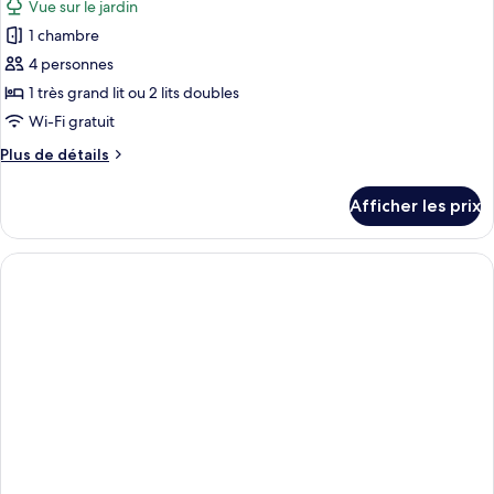
Vue sur le jardin
la
les
la
piscine
1 chambre
photos
piscine
pour
4 personnes
ce
1 très grand lit ou 2 lits doubles
type
Wi-Fi gratuit
de
Plus
Plus de détails
chambre :
de
Monarch
détails
Afficher les prix
pour
Garden
Monarch
View
Garden
View