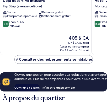
Deja Resort All Inclusive
Hotel 
Resort
Grand
Hip Strip (avenue célèbre)
Monteg
All
A
Piscine
Déjeuner gratuit
Piscin
Inclusive
View
Transport aéroportuaire
Stationnement gratuit
Transp
Hip
Monteg
Strip
Bay
8.2
8.8
Très bien
Exce
8,2
8,8
(avenue
sur
sur
1 916 avis
1 012
célèbre)
10,
10,
Très
Excellen
Le
405 $ CA
bien,
1 012 avi
prix
477 $ CA au total
1 916 avis
est
(taxes et frais compris)
de
Du 23 août au 24 août
405 $ CA
Consulter des hébergements semblables
Ouvrez une session pour accéder aux réductions et avantages
admissibles. Plus de récompenses pour vivre plus d’aventures!
Ouvrir une session
M’inscrire gratuitement
À propos du quartier