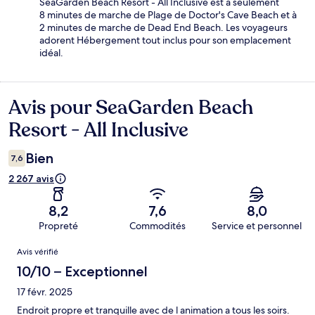
SeaGarden Beach Resort - All Inclusive est à seulement
8 minutes de marche de Plage de Doctor's Cave Beach et à
2 minutes de marche de Dead End Beach. Les voyageurs
adorent Hébergement tout inclus pour son emplacement
idéal.
Avis pour SeaGarden Beach
Avis
Resort - All Inclusive
Bien
7,6
2 267 avis
8,2
7,6
8,0
Propreté
Commodités
Service et personnel
Avis
Avis vérifié
10/10 – Exceptionnel
17 févr. 2025
Endroit propre et tranquille avec de l animation a tous les soirs.