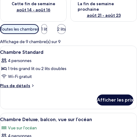
Vérifier la disponibilité pour cette fin de semaine août 14 - aoû
Vérifier la disponibilité pour 
Cette fin de semaine
La fin de semaine
prochaine
août 14 - août 16
août 21 - août 23
Filtres
Toutes les chambres
1 lit
2 lits
disponibles
pour
Affichage de 9 chambre(s) sur 9
les
Afficher
Chambre Standard | Vue de la chamb
2
Chambre Standard
chambres
toutes
4 personnes
les
1 très grand lit ou 2 lits doubles
photos
pour
Wi-Fi gratuit
ce
Plus
Plus de détails
type
de
détails
de
Afficher les prix
pour
chambre :
Chambre
Chambre
Standard
Afficher
Chambre Deluxe, balcon, vue sur l’océan 
5
Standard
Chambre Deluxe, balcon, vue sur l’océan
toutes
Vue sur l’océan
les
4 personnes