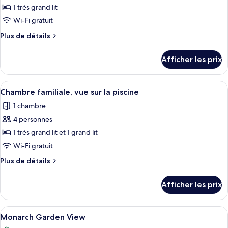
View
1 très grand lit
photos
pour
Wi-Fi gratuit
ce
Plus
Plus de détails
type
de
détails
de
Afficher les prix
pour
chambre :
Suite,
Suite,
1
Afficher
Chambre familiale, vue sur la piscine | 
2
1
très
Chambre familiale, vue sur la piscine
toutes
grand
très
1 chambre
lit,
les
grand
balcon,
4 personnes
photos
lit,
vue
pour
1 très grand lit et 1 grand lit
sur
balcon,
ce
l’océan
Wi-Fi gratuit
vue
type
sur
Plus
Plus de détails
de
de
l’océan
chambre :
détails
Afficher les prix
pour
Chambre
Chambre
familiale,
familiale,
Afficher
Monarch Garden View | Fer et planche à 
vue
1
vue
Monarch Garden View
toutes
sur
sur