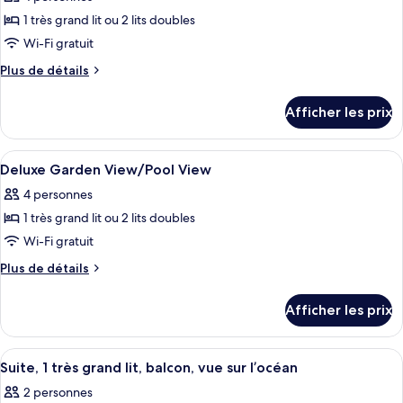
photos
pour
1 très grand lit ou 2 lits doubles
ce
Wi-Fi gratuit
type
Plus
Plus de détails
de
de
chambre :
détails
Afficher les prix
pour
Chambre
Chambre
Deluxe,
Deluxe,
Afficher
Deluxe Garden View/Pool View | Fer et p
balcon,
2
balcon,
Deluxe Garden View/Pool View
toutes
vue
vue
4 personnes
sur
les
sur
l’océan
1 très grand lit ou 2 lits doubles
photos
l’océan
pour
Wi-Fi gratuit
ce
Plus
Plus de détails
type
de
détails
de
Afficher les prix
pour
chambre :
Deluxe
Deluxe
Garden
Afficher
Suite, 1 très grand lit, balcon, vue sur l
3
Garden
View/Pool
Suite, 1 très grand lit, balcon, vue sur l’océan
toutes
View
View/Pool
2 personnes
les