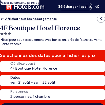
Passer au contenu principal
Télécharger l’appli
Afficher tous les hébergements
4F Boutique Hotel Florence
Hébergement
3.0 étoiles
Hôtel pour adultes seulement avec bar-salon, près de l'attrait suivant :
Ponte Vecchio
Sélectionnez des dates pour afficher les prix
Où allez-vous?
Dates
Personnes