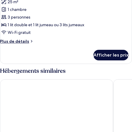
25 m²
les
1 chambre
photos
pour
3 personnes
ce
1 lit double et 1 lit jumeau ou 3 lits jumeaux
type
Wi-Fi gratuit
de
Plus
Plus de détails
chambre :
de
Chambre
détails
Afficher les prix
pour
triple
Chambre
supérieure
triple
Hébergements similaires
supérieure
Eco Urban B&B
San Giul