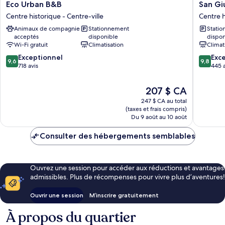
Eco
San
Eco Urban B&B
San Giu
Urban
Giuliano
Centre historique - Centre-ville
Centre h
B&B
Inn
Animaux de compagnie
Stationnement
Stati
Centre
-
acceptés
disponible
dispon
historique
Adults
Wi-Fi gratuit
Climatisation
Climat
-
Only
9.6
9.8
Centre-
Exceptionnel
Centre
Exc
9,6
9,8
sur
sur
ville
718 avis
historiq
445 a
10,
10,
-
Exceptionnel,
Exceptio
Centre-
Le
207 $ CA
718 avis
445 avis
ville
prix
247 $ CA au total
est
(taxes et frais compris)
de
Du 9 août au 10 août
207 $ CA
Consulter des hébergements semblables
Ouvrez une session pour accéder aux réductions et avantages
admissibles. Plus de récompenses pour vivre plus d’aventures!
Ouvrir une session
M’inscrire gratuitement
À propos du quartier