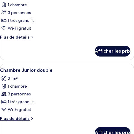
1 chambre
photos
pour
3 personnes
ce
1 très grand lit
type
Wi-Fi gratuit
de
Plus
Plus de détails
chambre :
de
Chambre
détails
Afficher les prix
pour
Deluxe
Chambre
double
Deluxe
Afficher
Une chambre d’hôtel avec un grand lit,
8
double
Chambre Junior double
toutes
21 m²
les
1 chambre
photos
pour
3 personnes
ce
1 très grand lit
type
Wi-Fi gratuit
de
Plus
Plus de détails
chambre :
de
Chambre
détails
Afficher les prix