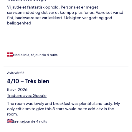
Vi javde et fantastisk ophold. Personalet er meget
serviceminded og det var et kæmpe plus for os. Værelset var så
fint, badeværelset var lækkert. Udsigten var godt og god
beliggenhed
Nadia Mia, séjour de 4 nuits
Avis vérifié
8/10 – Très bien
5 avr. 2026
Traduire avec Google
The room was lovely and breakfast was plentiful and tasty. My
only criticism to give this 5 stars would be to add a tv in the
room.
Lee, séjour de 4 nuits