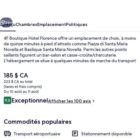
Boutique
Hotel
cédent
Suivant
Florence
26+
Aperçu
Chambres
Emplacement
Politiques
4F Boutique Hotel Florence offre un emplacement de choix, à moins
de quinze minutes à pied d’attraits comme Piazza di Santa Maria
Novella et Basilique Santa Maria Novella. Parmi les autres points
saillants figurent un bar-salon et casse-croûte/charcuterie.
L’hébergement se situe à quelques minutes de marche du transport
en commun : Arrêt de tram Porta al Prato - Leopolda se trouve
à 5 minutes et Gare de Cascine est à 8 minutes.
Le
185 $ CA
prix
223 $ CA au total
actuel
(taxes et frais compris)
Restaurant
est
Du 10 août au 11 août
de 185 $ CA
Avis
Exceptionnel
9,6
Afficher les 100 avis
9,6 sur 10 –
Commodités populaires
Transport aéroportuaire
Stationnement disponible