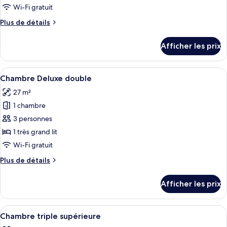
type
Wi-Fi gratuit
de
Plus
Plus de détails
chambre :
de
Chambre
détails
Afficher les prix
pour
supérieure
Chambre
double
supérieure
Afficher
Une chambre d’hôtel comprenant un lit,
2
double
Chambre Deluxe double
toutes
27 m²
les
1 chambre
photos
pour
3 personnes
ce
1 très grand lit
type
Wi-Fi gratuit
de
Plus
Plus de détails
chambre :
de
Chambre
détails
Afficher les prix
pour
Deluxe
Chambre
double
Deluxe
Afficher
Une chambre d’hôtel avec un grand lit,
2
double
Chambre triple supérieure
toutes