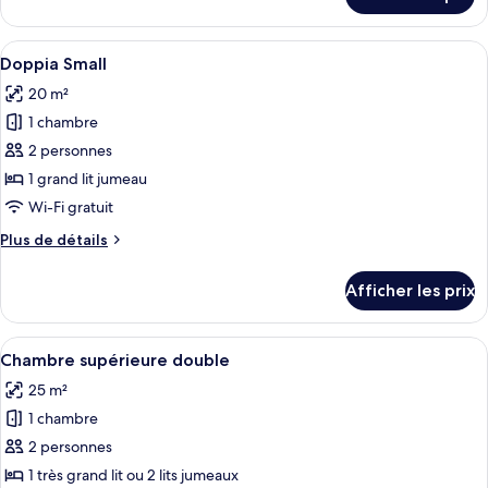
pour
Junior
Chambre
double
Junior
Afficher
Une chambre moderne avec un grand lit
3
double
Doppia Small
toutes
20 m²
les
1 chambre
photos
pour
2 personnes
ce
1 grand lit jumeau
type
Wi-Fi gratuit
de
Plus
Plus de détails
chambre :
de
Doppia
détails
Afficher les prix
pour
Small
Doppia
Small
Afficher
Un lit bien fait, recouvert d’une couvr
3
Chambre supérieure double
toutes
25 m²
les
1 chambre
photos
pour
2 personnes
ce
1 très grand lit ou 2 lits jumeaux