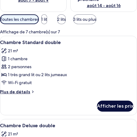
août 7 - août 9
août 14 - août 16
Filtres
Toutes les chambres
1 lit
2 lits
3 lits ou plus
disponibles
pour
Affichage de 7 chambre(s) sur 7
les
Afficher
Un lit bien fait, avec du linge de lit b
5
Chambre Standard double
chambres
toutes
21 m²
les
1 chambre
photos
pour
2 personnes
ce
1 très grand lit ou 2 lits jumeaux
type
Wi-Fi gratuit
de
Plus
Plus de détails
chambre :
de
Chambre
détails
Afficher les prix
pour
Standard
Chambre
double
Standard
Afficher
Une chambre d’hôtel avec un lit, une 
4
double
Chambre Deluxe double
toutes
21 m²
les