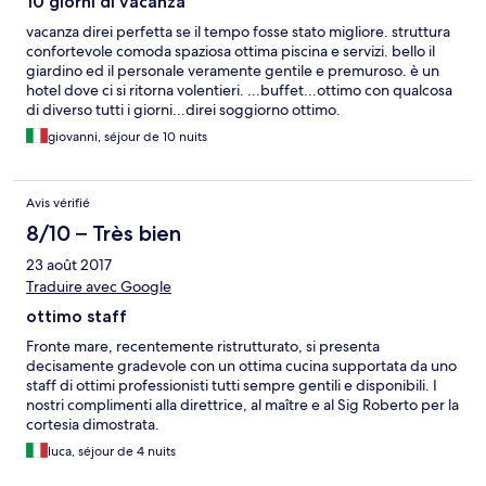
10 giorni di vacanza
vacanza direi perfetta se il tempo fosse stato migliore. struttura
confortevole comoda spaziosa ottima piscina e servizi. bello il
giardino ed il personale veramente gentile e premuroso. è un
hotel dove ci si ritorna volentieri. ...buffet...ottimo con qualcosa
di diverso tutti i giorni...direi soggiorno ottimo.
giovanni, séjour de 10 nuits
Avis vérifié
8/10 – Très bien
23 août 2017
Traduire avec Google
ottimo staff
Fronte mare, recentemente ristrutturato, si presenta
decisamente gradevole con un ottima cucina supportata da uno
staff di ottimi professionisti tutti sempre gentili e disponibili. I
nostri complimenti alla direttrice, al maître e al Sig Roberto per la
cortesia dimostrata.
luca, séjour de 4 nuits