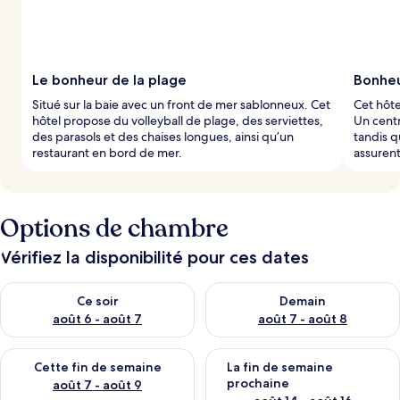
Le bonheur de la plage
Bonheur
Situé sur la baie avec un front de mer sablonneux. Cet
Cet hôte
hôtel propose du volleyball de plage, des serviettes,
Un centr
des parasols et des chaises longues, ainsi qu’un
tandis q
restaurant en bord de mer.
assurent
Options de chambre
Vérifiez la disponibilité pour ces dates
Vérifier la disponibilité pour ce soir août 6 - août 7
Vérifier la disponibilité pour 
Ce soir
Demain
août 6 - août 7
août 7 - août 8
Vérifier la disponibilité pour cette fin de semaine août 7 - aoû
Vérifier la disponibilité pour 
Cette fin de semaine
La fin de semaine
prochaine
août 7 - août 9