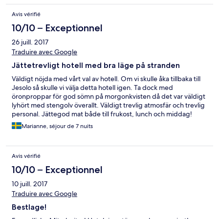
Avis vérifié
10/10 – Exceptionnel
26 juill. 2017
Traduire avec Google
Jättetrevligt hotell med bra läge på stranden
Väldigt nöjda med vårt val av hotell. Om vi skulle åka tillbaka till
Jesolo så skulle vi välja detta hotell igen. Ta dock med
öronproppar för god sömn på morgonkvisten då det var väldigt
lyhört med stengolv överallt. Väldigt trevlig atmosfär och trevlig
personal. Jättegod mat både till frukost, lunch och middag!
Marianne, séjour de 7 nuits
Avis vérifié
10/10 – Exceptionnel
10 juill. 2017
Traduire avec Google
Bestlage!