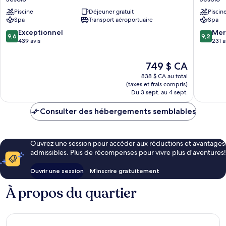
Jesolo
&
Piscine
Déjeuner gratuit
Piscin
Resort
Spa
Spa
Transport aéroportuaire
Spa
&
Jesolo
Spa
Jesolo
9.6
9.2
Exceptionnel
Mer
9,6
9,2
Jesolo
sur
sur
439 avis
231 a
10,
10,
Exceptionnel,
Merveill
Le
749 $ CA
439 avis
231 avis
prix
838 $ CA au total
est
(taxes et frais compris)
de
Du 3 sept. au 4 sept.
749 $ CA
Consulter des hébergements semblables
Ouvrez une session pour accéder aux réductions et avantages
admissibles. Plus de récompenses pour vivre plus d’aventures!
Ouvrir une session
M’inscrire gratuitement
À propos du quartier