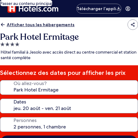
Passer au contenu principal
Télécharger l’appli
Afficher tous les hébergements
Park Hotel Ermitage
Hébergement
4.0 étoiles
Hôtel familial à Jesolo avec accès direct au centre commercial et station
santé complète
Sélectionnez des dates pour afficher les prix
Où allez-vous?
Dates
Personnes