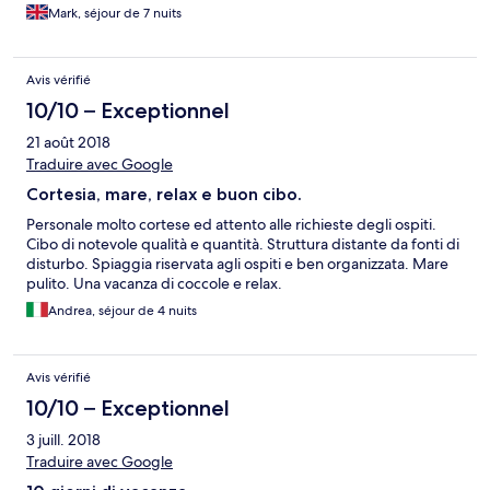
the bus (No 2 ) in, and used a taxi back which costs about €22.
Mark, séjour de 7 nuits
The pool and beach area are really very nice, with free hotel
towels supplied. Angelo and Luca and all the colleagues were
exceptionally friendly and helpful. Our room did have a couple
Avis vérifié
of issues, ( drain smell from bathroom and french door fault )
and the TV only has one English channel that we could find.
10/10 – Exceptionnel
21 août 2018
Traduire avec Google
Cortesia, mare, relax e buon cibo.
Personale molto cortese ed attento alle richieste degli ospiti.
Cibo di notevole qualità e quantità. Struttura distante da fonti di
disturbo. Spiaggia riservata agli ospiti e ben organizzata. Mare
pulito. Una vacanza di coccole e relax.
Andrea, séjour de 4 nuits
Avis vérifié
10/10 – Exceptionnel
3 juill. 2018
Traduire avec Google