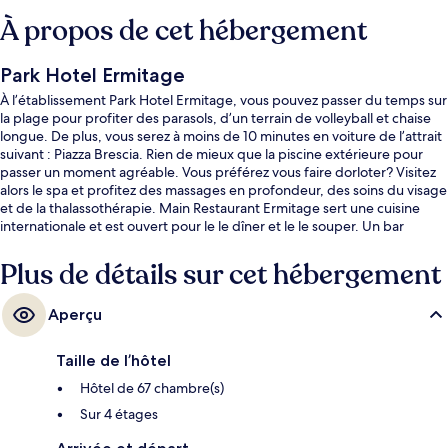
À propos de cet hébergement
Park Hotel Ermitage
À l’établissement Park Hotel Ermitage, vous pouvez passer du temps sur
la plage pour profiter des parasols, d’un terrain de volleyball et chaise
longue. De plus, vous serez à moins de 10 minutes en voiture de l’attrait
suivant : Piazza Brescia. Rien de mieux que la piscine extérieure pour
passer un moment agréable. Vous préférez vous faire dorloter? Visitez
alors le spa et profitez des massages en profondeur, des soins du visage
et de la thalassothérapie. Main Restaurant Ermitage sert une cuisine
internationale et est ouvert pour le le dîner et le le souper. Un bar
attenant à la piscine, un centre d’entraînement physique et un sauna
sont d’autres points saillants.
Plus de détails sur cet hébergement
Aperçu
Taille de l’hôtel
Hôtel de 67 chambre(s)
Sur 4 étages