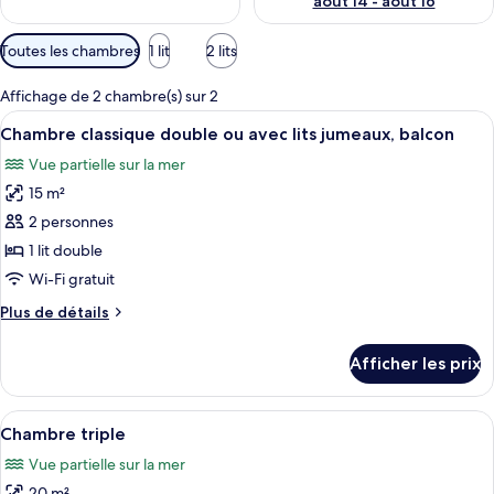
août 14 - août 16
Filtres
Toutes les chambres
1 lit
2 lits
disponibles
pour
Affichage de 2 chambre(s) sur 2
les
Afficher
Une chambre d’hôtel avec un grand lit,
4
Chambre classique double ou avec lits jumeaux, balcon
chambres
toutes
Vue partielle sur la mer
les
15 m²
photos
pour
2 personnes
ce
1 lit double
type
Wi-Fi gratuit
de
Plus
Plus de détails
chambre :
de
Chambre
détails
Afficher les prix
pour
classique
Chambre
double
classique
Afficher
Une chambre à coucher moderne, avec un
ou
8
double
Chambre triple
toutes
avec
ou
Vue partielle sur la mer
avec
les
lits
lits
20 m²