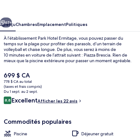
Hotel
Ermitage
cédent
Suivant
67+
Aperçu
Chambres
Emplacement
Politiques
À l’établissement Park Hotel Ermitage, vous pouvez passer du
temps sur la plage pour profiter des parasols, d’un terrain de
volleyball et chaise longue. De plus, vous serez à moins de
10 minutes en voiture de l’attrait suivant : Piazza Brescia. Rien de
mieux que la piscine extérieure pour passer un moment agréable.
Vous préférez vous faire dorloter? Visitez alors le spa et profitez des
massages en profondeur, des soins du visage et de la
Le
699 $ CA
thalassothérapie. Main Restaurant Ermitage sert une cuisine
prix
778 $ CA au total
internationale et est ouvert pour le le dîner et le le souper. Un bar
actuel
(taxes et frais compris)
attenant à la piscine, un centre d’entraînement physique et un
Terrasse/patio
est
Du 1 sept. au 2 sept.
sauna sont d’autres points saillants.
de 699 $ CA
Avis
Excellent
8,8
Afficher les 22 avis
8,8 sur 10 –
Commodités populaires
Piscine
Déjeuner gratuit