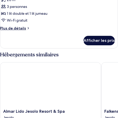
photos
jumeaux,
jumeaux,
pour
3 personnes
balcon
balcon
ce
1 lit double et 1 lit jumeau
type
Wi-Fi gratuit
de
Plus
Plus de détails
chambre :
de
Chambre
détails
Afficher les prix
pour
triple
Chambre
triple
Hébergements similaires
Almar Lido Jesolo Resort & Spa
Falkenst
Almar
Falkenst
Almar Lido Jesolo Resort & Spa
Falken
Lido
Hotel
Jesolo
Jesolo