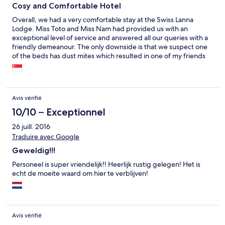
Cosy and Comfortable Hotel
Overall, we had a very comfortable stay at the Swiss Lanna
Lodge. Miss Toto and Miss Nam had provided us with an
exceptional level of service and answered all our queries with a
friendly demeanour. The only downside is that we suspect one
of the beds has dust mites which resulted in one of my friends
to have a bad rash.
Avis vérifié
10/10 – Exceptionnel
26 juill. 2016
Traduire avec Google
Geweldig!!!
Personeel is super vriendelijk!! Heerlijk rustig gelegen! Het is
echt de moeite waard om hier te verblijven!
Avis vérifié