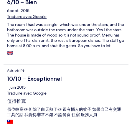
6/10 – Bien
6 sept. 2015
Traduire avec Google
The room I had was a single, which was under the stairs, and the
bathroom was outside the room under the stars. Yes I the stars.
The house is made of wood so it is not sound proof. Menu has
only one Thai dish on it, the rest is European dishes. The staff go
home at 8.00 p.m. and shut the gates. So you have to let
yourself in. You can hire bicycles and motorbikes or you can get
a taxi which cost 100 bath plus to get to town. If you hire a bike
then take a good look at the end of the road. I missed the
turning and got lost. When I asked the local none of them knew
Avis vérifié
where it was. Supermarket a good 15 minutes walk away.
10/10 – Exceptionnel
1 juin 2015
Traduire avec Google
值得推薦
價位較高些 但除了白天熱了些 跟有惱人的蚊子 如果自己有交通
工具的話 我覺得非常不錯 不論餐食 住宿 服務人員