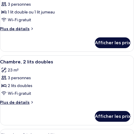
3 personnes
photos
pour
1 lit double ou 1 lit jumeau
ce
Wi-Fi gratuit
type
Plus
Plus de détails
de
de
chambre :
détails
Afficher les prix
pour
Chambre
Chambre
double
double
Afficher
Une chambre d’hôtel avec deux lits, un
ou
7
ou
Chambre, 2 lits doubles
toutes
avec
avec
23 m²
lits
les
lits
jumeaux
3 personnes
photos
jumeaux
pour
2 lits doubles
ce
Wi-Fi gratuit
type
Plus
Plus de détails
de
de
chambre :
détails
Afficher les prix
pour
Chambre,
Chambre,
2
2
Afficher
Une chambre d’hôtel avec un grand lit,