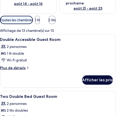
prochaine
août 14 - août 16
août 21 - août 23
Filtres
Toutes les chambres
1 lit
2 lits
disponibles
pour
Affichage de 13 chambre(s) sur 13
les
Afficher
Une chambre d’hôtel avec un grand lit,
10
Double Accessible Guest Room
chambres
toutes
2 personnes
les
1 lit double
photos
pour
Wi-Fi gratuit
ce
Plus
Plus de détails
type
de
détails
de
Afficher les prix
pour
chambre :
Double
Double
Accessible
Afficher
Une chambre d’hôtel avec deux lits, un
16
Accessible
Guest
Two Double Bed Guest Room
toutes
Room
Guest
2 personnes
les
Room
2 lits doubles
photos