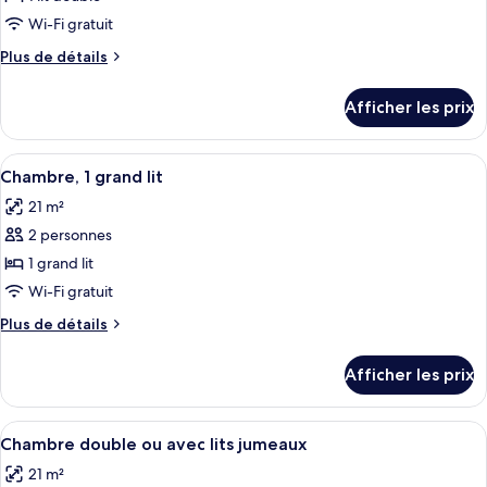
ce
Wi-Fi gratuit
type
Plus
Plus de détails
de
de
chambre :
détails
Afficher les prix
pour
Chambre,
Chambre,
1
1
Afficher
Une chambre d’hôtel avec un grand lit
lit
7
lit
Chambre, 1 grand lit
toutes
double
double
21 m²
les
2 personnes
photos
pour
1 grand lit
ce
Wi-Fi gratuit
type
Plus
Plus de détails
de
de
chambre :
détails
Afficher les prix
pour
Chambre,
Chambre,
1
1
Afficher
Une chambre d’hôtel avec un grand lit, 
grand
10
grand
Chambre double ou avec lits jumeaux
toutes
lit
lit
21 m²
les