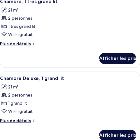
lits
9
lits
Chambre, 1 très grand lit
toutes
doubles
doubles
21 m²
les
2 personnes
photos
pour
1 très grand lit
ce
Wi-Fi gratuit
type
Plus
Plus de détails
de
de
chambre :
détails
Afficher les prix
pour
Chambre,
Chambre,
1
1
Afficher
Une chambre d’hôtel avec un grand lit,
très
7
très
Chambre Deluxe, 1 grand lit
toutes
grand
grand
21 m²
lit
les
lit
2 personnes
photos
pour
1 grand lit
ce
Wi-Fi gratuit
type
Plus
Plus de détails
de
de
chambre :
détails
Afficher les prix
pour
Chambre