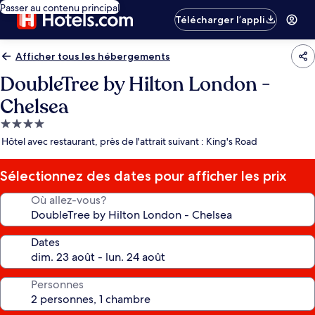
Passer au contenu principal
Télécharger l’appli
Afficher tous les hébergements
DoubleTree by Hilton London -
Chelsea
Hébergement
4.0 étoiles
Hôtel avec restaurant, près de l'attrait suivant : King's Road
Sélectionnez des dates pour afficher les prix
Où allez-vous?
Dates
Personnes