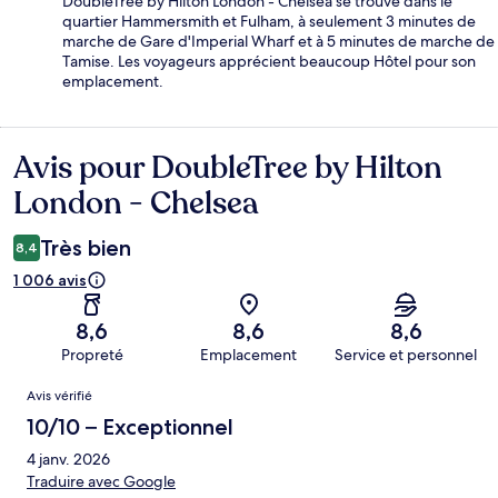
DoubleTree by Hilton London - Chelsea se trouve dans le
quartier Hammersmith et Fulham, à seulement 3 minutes de
marche de Gare d'Imperial Wharf et à 5 minutes de marche de
Tamise. Les voyageurs apprécient beaucoup Hôtel pour son
emplacement.
Avis pour DoubleTree by Hilton
Avis
London - Chelsea
Très bien
8,4
1 006 avis
8,6
8,6
8,6
Propreté
Emplacement
Service et personnel
Avis
Avis vérifié
10/10 – Exceptionnel
4 janv. 2026
Traduire avec Google