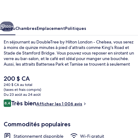
DoubleTree
by
Hilton
cédent
Suivant
London
100+
Aperçu
Chambres
Emplacement
Politiques
-
En séjournant au DoubleTree by Hilton London - Chelsea, vous serez
Chelsea
à moins de quinze minutes à pied d’attraits comme King's Road et
Stade de Stamford Bridge. Vous pouvez vous reposer en sirotant un
verre au bar-salon, et le café est idéal pour manger une bouchée.
Aussi, les attraits Battersea Park et Tamise se trouvent à seulement
5 minutes en voiture. Le personnel serviable et l’emplacement sont
des éléments très prisés par les voyageurs. Le transport en commun
Le
200 $ CA
se trouve à proximité : Station de métro Fullham Broadway est à
prix
240 $ CA au total
seulement 14 minutes à pied.
actuel
(taxes et frais compris)
Déjeuner, dîner et souper servis sur pl
est
Du 23 août au 24 août
de 200 $ CA
Avis
Très bien
8,4
Afficher les 1 006 avis
8,4 sur 10 –
Commodités populaires
Stationnement disponible
Wi-Fi gratuit