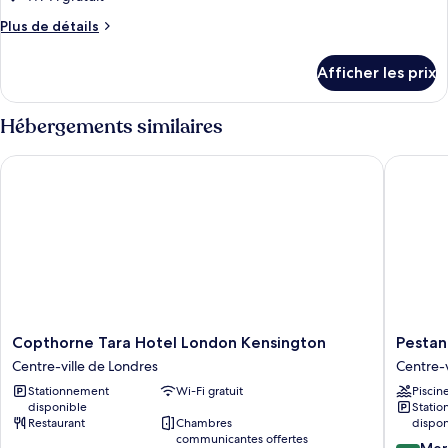
type
Plus
Plus de détails
de
de
chambre :
détails
Afficher les prix
pour
Chambre
Chambre
familiale,
familiale,
Hébergements similaires
2
2
lits
lits
Copthorne Tara Hotel London Kensington
Pestana 
doubles
doubles
Copthorne
Pestana
Copthorne Tara Hotel London Kensington
Pestan
Tara
Chelsea
Centre-ville de Londres
Centre-v
Hotel
Bridge
Stationnement
Wi-Fi gratuit
Piscin
London
Hotel
disponible
Stati
Kensington
&
Restaurant
Chambres
dispon
Centre-
SPA
communicantes offertes
9.0
ville
Centre-
Mer