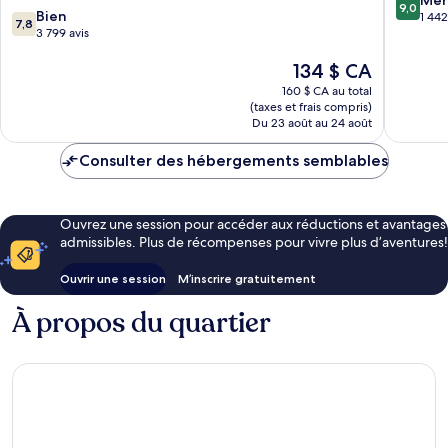
9,0
7.8
Bien
sur
de
ville
1 442
7,8
sur
3 799 avis
10,
Londres
de
10,
Merveill
Londres
Le
134 $ CA
Bien,
1 442 avi
prix
3 799 avis
160 $ CA au total
est
(taxes et frais compris)
de
Du 23 août au 24 août
134 $ CA
Consulter des hébergements semblables
Ouvrez une session pour accéder aux réductions et avantages
admissibles. Plus de récompenses pour vivre plus d’aventures!
Ouvrir une session
M’inscrire gratuitement
À propos du quartier