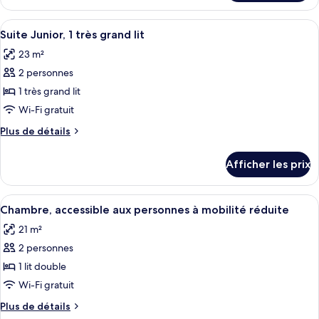
Chambre
Deluxe,
Deluxe,
Afficher
Une chambre d’hôtel moderne dotée d’u
1
9
1
Suite Junior, 1 très grand lit
toutes
grand
grand
23 m²
lit
les
lit
2 personnes
photos
pour
1 très grand lit
ce
Wi-Fi gratuit
type
Plus
Plus de détails
de
de
chambre :
détails
Afficher les prix
pour
Suite
Suite
Junior,
Junior,
Afficher
Une chambre d’hôtel avec un grand lit
1
9
1
Chambre, accessible aux personnes à mobilité réduite
toutes
très
très
21 m²
grand
les
grand
lit
2 personnes
photos
lit
pour
1 lit double
ce
Wi-Fi gratuit
type
Plus
Plus de détails
de
de