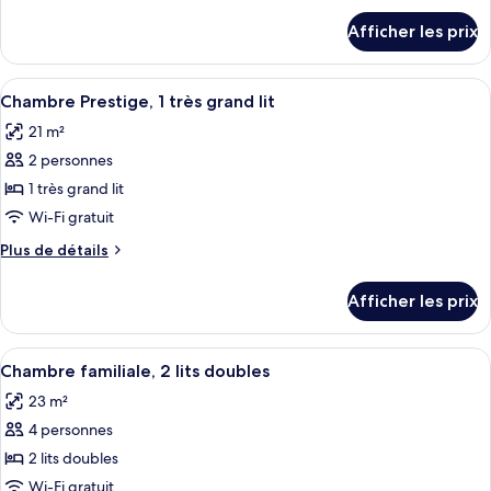
chambre :
détails
Afficher les prix
pour
Chambre,
Chambre,
accessible
accessible
Afficher
Une chambre d’hôtel avec un grand lit,
aux
8
aux
Chambre Prestige, 1 très grand lit
toutes
personnes
personnes
21 m²
à
les
à
mobilité
2 personnes
photos
mobilité
réduite
pour
1 très grand lit
réduite
ce
Wi-Fi gratuit
type
Plus
Plus de détails
de
de
chambre :
détails
Afficher les prix
pour
Chambre
Chambre
Prestige,
Prestige,
Afficher
Chambre familiale, 2 lits doubles | Li
1
7
1
Chambre familiale, 2 lits doubles
toutes
très
très
23 m²
grand
les
grand
lit
4 personnes
photos
lit
pour
2 lits doubles
ce
Wi-Fi gratuit