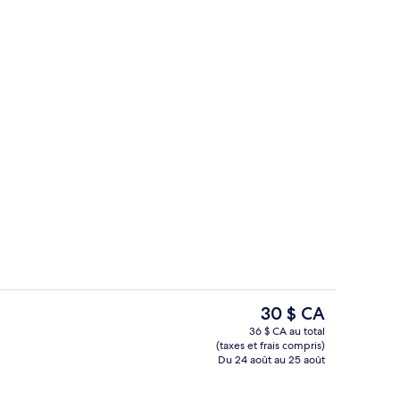
Terrain de tennis
Le
30 $ CA
prix
36 $ CA au total
actuel
(taxes et frais compris)
 sportives
Bureau, rideaux d’obscurcissement, acc
est
Du 24 août au 25 août
de 30 $ CA