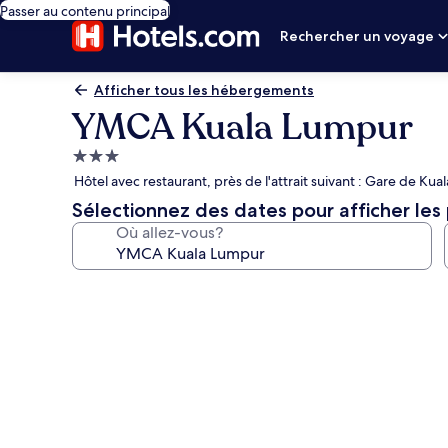
Passer au contenu principal
Rechercher un voyage
Afficher tous les hébergements
YMCA Kuala Lumpur
Hébergement
3.0 étoiles
Hôtel avec restaurant, près de l'attrait suivant : Gare de Ku
Sélectionnez des dates pour afficher les 
Où allez-vous?
Galerie
de
photos
de
l’hébergement
YMCA