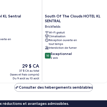
South
 KL Sentral
South Of The Clouds HOTEL KL
Of
SENTRAL
The
Brickfields
Clouds
HOTEL
Wi-Fi gratuit
Climatisation
KL
verte en
Réception ouverte en
SENTRAL
tout temps
Brickfields
Interdiction de fumer
10.0
Exceptionnel
10
sur
2 avis
10,
Le
29 $ CA
Exceptionnel,
prix
2 avis
37 $ CA au total
est
(taxes et frais compris)
de
Du 9 août au 10 août
29 $ CA
Consulter des hébergements semblables
x réductions et avantages admissibles.