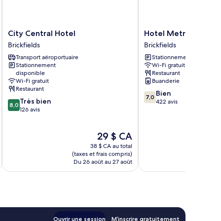
City
Hotel
City Central Hotel
Hotel Metro at KL Se
Central
Metro
Brickfields
Brickfields
Hotel
at
Transport aéroportuaire
Stationnement gratuit
Brickfields
KL
Stationnement
Wi-Fi gratuit
Sentral
disponible
Restaurant
Brickfields
Wi-Fi gratuit
Buanderie
Restaurant
7.0
Bien
7,0
8.0
Très bien
sur
422 avis
8,0
sur
126 avis
10,
10,
Bien,
Très
422 avis
Le
29 $ CA
bien,
prix
126 avis
38 $ CA au total
est
(taxes et frais compris)
(taxe
de
Du 26 août au 27 août
Du
29 $ CA
Ouvrir une session
M’inscrire gratuitement