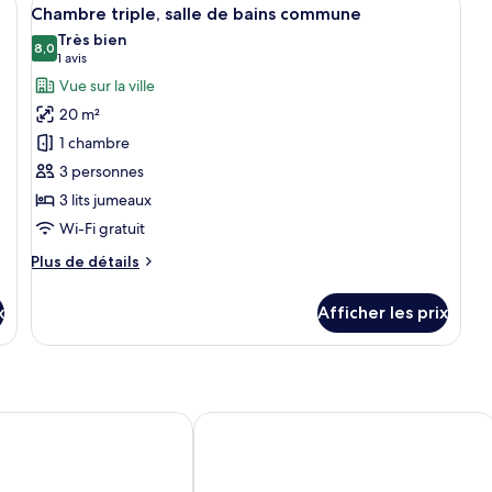
Afficher
j
2
av
Chambre triple, salle de bains commune
toutes
lit
Très bien
les
8,0
ju
8,0 sur 10
(1 avis)
1 avis
photos
Vue sur la ville
pour
20 m²
ce
1 chambre
type
3 personnes
de
3 lits jumeaux
chambre :
Chambre
Wi-Fi gratuit
triple,
Plus
Plus de détails
salle
de
détails
de
x
Afficher les prix
pour
bains
Chambre
commune
triple,
salle
de
bains
L Sentral
South Of The Clouds HOTEL KL SENT
commune