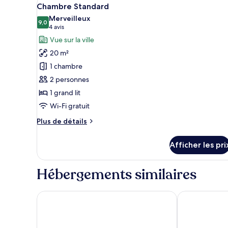
Afficher
2
Chambre Standard
toutes
Merveilleux
les
9,0
9,0 sur 10
(4 avis)
4 avis
photos
Vue sur la ville
pour
20 m²
ce
1 chambre
type
2 personnes
de
1 grand lit
chambre :
Chambre
Wi-Fi gratuit
Standard
Plus
Plus de détails
de
détails
Afficher les pri
pour
Chambre
Standard
Hébergements similaires
Easy Hotel Kl Sentral
M & M Hotel K