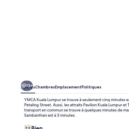
Kuala
Lumpur
13+
Aperçu
Chambres
Emplacement
Politiques
YMCA Kuala Lumpur se trouve à seulement cinq minutes en
Petaling Street. Aussi, les attraits Pavilion Kuala Lumpur e
transport en commun se trouve à quelques minutes de march
Sambanthan est à 3 minutes.
Avis
Bien
7,2