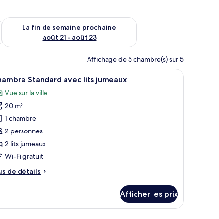
n de semaine août 14 - août 16
Vérifier la disponibilité pour la fin de semaine prochaine août
La fin de semaine prochaine
août 21 - août 23
Affichage de 5 chambre(s) sur 5
n.
ès au Wi-Fi (inclus)
fficher
Une chambre d’hôtel avec deux lits simples, 
2
hambre Standard avec lits jumeaux
outes
Vue sur la ville
s
20 m²
hotos
our
1 chambre
e
2 personnes
ype
2 lits jumeaux
e
Wi-Fi gratuit
hambre :
us
us de détails
hambre
e
tandard
tails
Afficher les prix
vec
ur
hambre
ts
andard
.
mples, une moquette à motifs et deux lampes fixées au mur.