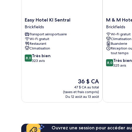
Easy
M
Easy Hotel Kl Sentral
M & M Hotel
Hotel
&
Brickfields
Brickfields
Kl
M
Transport aéroportuaire
Wi-Fi gratuit
Sentral
Hotel
Wi-Fi gratuit
Climatisation
Brickfields
KL
Restaurant
Buanderie
Sentral
Climatisation
Réception ou
Brickfields
tout temps
8.0
Très bien
8,0
8.0
Très bien
sur
323 avis
8,0
sur
325 avis
10,
10,
Très
Très
bien,
Le
36 $ CA
bien,
323 avis
prix
325 avis
47 $ CA au total
est
(taxes et frais compris)
de
Du 12 août au 13 août
36 $ CA
Ouvrez une session pour accéder au