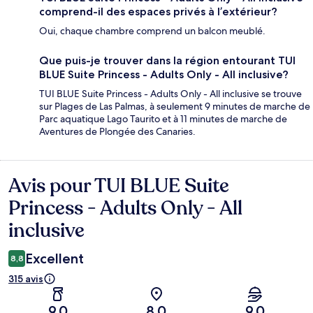
comprend-il des espaces privés à l’extérieur?
Oui, chaque chambre comprend un balcon meublé.
Que puis-je trouver dans la région entourant TUI
BLUE Suite Princess - Adults Only - All inclusive?
TUI BLUE Suite Princess - Adults Only - All inclusive se trouve
sur Plages de Las Palmas, à seulement 9 minutes de marche de
Parc aquatique Lago Taurito et à 11 minutes de marche de
Aventures de Plongée des Canaries.
Avis pour TUI BLUE Suite
Avis
Princess - Adults Only - All
inclusive
Excellent
8,8
315 avis
9,0
8,0
9,0