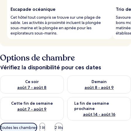
Escapade océanique
Trio d
Cet hôtel tout compris se trouve sur une plage de
Savourez
sable. Les activités à proximité incluent la plongée
bons mo
sous-marine et la plongée en apnée pour les
matinées
explorateurs sous-marins.
établis
Options de chambre
Vérifiez la disponibilité pour ces dates
Vérifier la disponibilité pour ce soir août 7 - août 8
Vérifier la disponibilité pour 
Ce soir
Demain
août 7 - août 8
août 8 - août 9
Vérifier la disponibilité pour cette fin de semaine août 7 - aoû
Vérifier la disponibilité pour 
Cette fin de semaine
La fin de semaine
prochaine
août 7 - août 9
août 14 - août 16
Filtres
Toutes les chambres
1 lit
2 lits