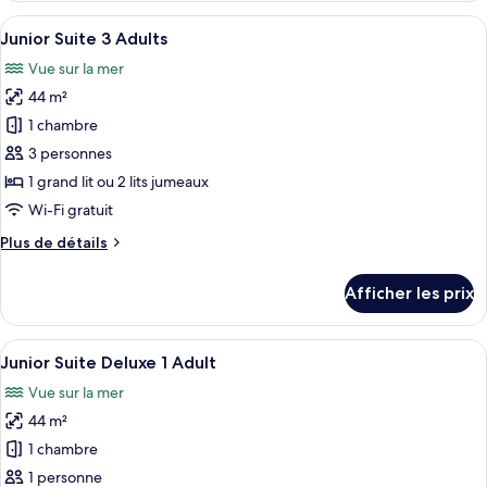
Adults
Suite
Afficher
Une chambre d’hôtel avec un plancher 
7
2
Junior Suite 3 Adults
toutes
Adults
Vue sur la mer
les
44 m²
photos
pour
1 chambre
ce
3 personnes
type
1 grand lit ou 2 lits jumeaux
de
Wi-Fi gratuit
chambre :
Plus
Plus de détails
Junior
de
Suite
détails
Afficher les prix
3
pour
Junior
Adults
Suite
Afficher
Un salon moderne avec un canapé blanc
7
3
Junior Suite Deluxe 1 Adult
toutes
Adults
Vue sur la mer
les
44 m²
photos
pour
1 chambre
ce
1 personne