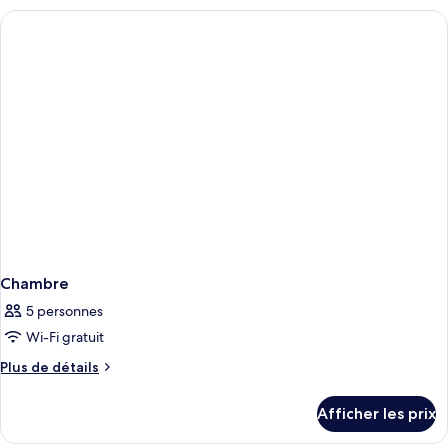
Chambre
5 personnes
Wi-Fi gratuit
Plus
Plus de détails
de
détails
Afficher les prix
pour
Chambre