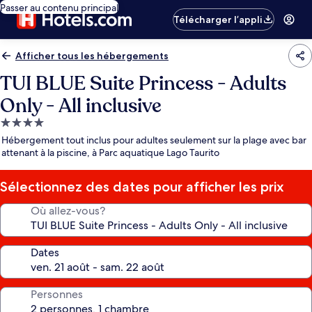
Passer au contenu principal
Télécharger l’appli
Afficher tous les hébergements
TUI BLUE Suite Princess - Adults
Only - All inclusive
Hébergement
4.0 étoiles
Hébergement tout inclus pour adultes seulement sur la plage avec bar
attenant à la piscine, à Parc aquatique Lago Taurito
Sélectionnez des dates pour afficher les prix
Où allez-vous?
Dates
Personnes