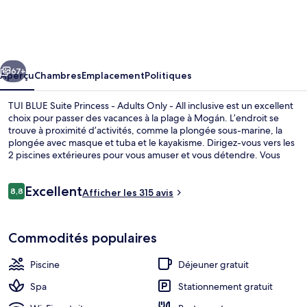
TUI
BLUE
Suite
cédent
Suivant
Princess
67+
Aperçu
Chambres
Emplacement
Politiques
-
TUI BLUE Suite Princess - Adults Only - All inclusive est un excellent
Adults
choix pour passer des vacances à la plage à Mogán. L’endroit se
trouve à proximité d’activités, comme la plongée sous-marine, la
Only
plongée avec masque et tuba et le kayakisme. Dirigez-vous vers les
-
2 piscines extérieures pour vous amuser et vous détendre. Vous
préférez vous faire dorloter? Visitez alors le spa et profitez des
All
massages, des soins du visage et des soins du corps. The
Avis
Excellent
inclusive
Restaurant, l’un des 3 restaurants, sert le le déjeuner et le le souper.
8,8
Afficher les 315 avis
8,8 sur 10 –
Parmi les points saillants de hébergement tout inclus tout inclus,
notons 4 bars-salons, une boîte de nuit et un bar attenant à la
Hall
piscine.
Commodités populaires
Piscine
Déjeuner gratuit
Spa
Stationnement gratuit