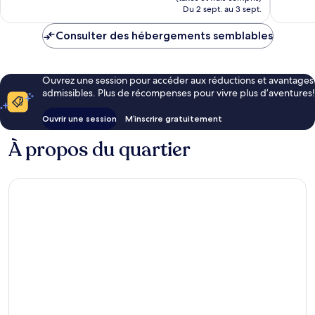
de
Du 2 sept. au 3 sept.
338 $ CA
Consulter des hébergements semblables
Ouvrez une session pour accéder aux réductions et avantages
admissibles. Plus de récompenses pour vivre plus d’aventures!
Ouvrir une session
M’inscrire gratuitement
À propos du quartier