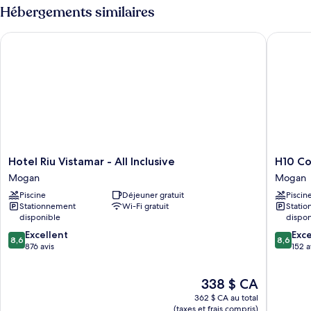
Hébergements similaires
Hotel Riu Vistamar - All Inclusive
H10 Cos
Hotel
H10
Hotel Riu Vistamar - All Inclusive
H10 C
Riu
Costa
Mogan
Mogan
Vistamar
Mogán
Piscine
Déjeuner gratuit
Piscin
-
Mogan
Stationnement
Wi-Fi gratuit
Stati
All
disponible
dispon
Inclusive
8.6
8.6
Mogan
Excellent
Exce
8,6
8,6
sur
sur
876 avis
152 a
10,
10,
Excellent,
Excellen
Le
338 $ CA
876 avis
152 avis
prix
362 $ CA au total
est
(taxes et frais compris)