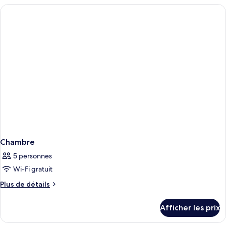
Chambre
5 personnes
Wi-Fi gratuit
Plus
Plus de détails
de
détails
Afficher les prix
pour
Chambre