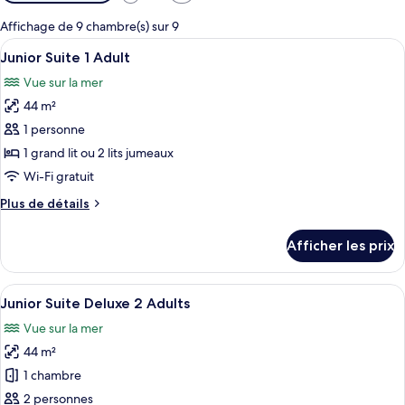
disponibles
pour
Affichage de 9 chambre(s) sur 9
les
Afficher
Une chambre d’hôtel avec un plancher 
7
Junior Suite 1 Adult
chambres
toutes
Vue sur la mer
les
44 m²
photos
pour
1 personne
ce
1 grand lit ou 2 lits jumeaux
type
Wi-Fi gratuit
de
Plus
Plus de détails
chambre :
de
Junior
détails
Afficher les prix
pour
Suite
Junior
1
Suite
Afficher
Une chambre d’hôtel moderne avec un g
Adult
7
1
Junior Suite Deluxe 2 Adults
toutes
Adult
Vue sur la mer
les
44 m²
photos
pour
1 chambre
ce
2 personnes