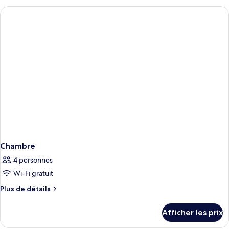
3
Suite
Adults
Deluxe
3
Adults
Chambre
4 personnes
Wi-Fi gratuit
Plus
Plus de détails
de
détails
Afficher les prix
pour
Chambre