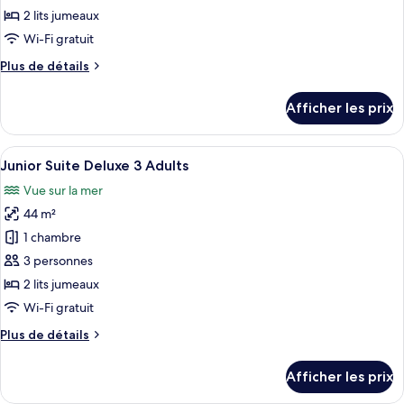
type
2 lits jumeaux
de
Wi-Fi gratuit
chambre :
Plus
Plus de détails
Junior
de
Suite
détails
Afficher les prix
Deluxe
pour
Junior
1
Suite
Afficher
Un salon moderne avec un canapé blanc
Adult
7
Deluxe
Junior Suite Deluxe 3 Adults
toutes
1
Vue sur la mer
Adult
les
44 m²
photos
pour
1 chambre
ce
3 personnes
type
2 lits jumeaux
de
Wi-Fi gratuit
chambre :
Plus
Plus de détails
Junior
de
Suite
détails
Afficher les prix
Deluxe
pour
Junior