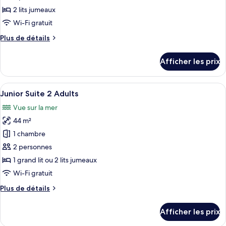
type
2 lits jumeaux
de
Wi-Fi gratuit
chambre :
Plus
Plus de détails
Junior
de
Suite
détails
Afficher les prix
Deluxe
pour
Junior
2
Suite
Afficher
Une chambre d’hôtel avec un plancher 
Adults
7
Deluxe
Junior Suite 2 Adults
toutes
2
Vue sur la mer
Adults
les
44 m²
photos
pour
1 chambre
ce
2 personnes
type
1 grand lit ou 2 lits jumeaux
de
Wi-Fi gratuit
chambre :
Plus
Plus de détails
Junior
de
Suite
détails
Afficher les prix
2
pour
Junior