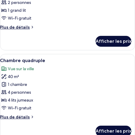
ce
2 personnes
type
1 grand lit
de
Wi-Fi gratuit
chambre :
Plus
Plus de détails
Suite
de
Sénior
détails
Afficher les prix
pour
Suite
Sénior
Afficher
Une chambre d’hôtel moderne avec un 
9
Chambre quadruple
toutes
Vue sur la ville
les
40 m²
photos
pour
1 chambre
ce
4 personnes
type
4 lits jumeaux
de
Wi-Fi gratuit
chambre :
Plus
Plus de détails
Chambre
de
quadruple
détails
Afficher les prix
pour