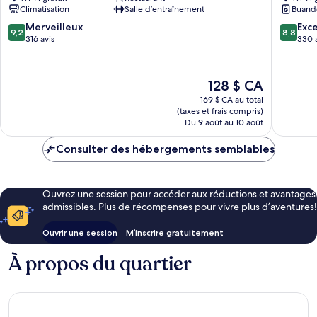
Climatisation
Salle d’entraînement
Buand
Delft
9.2
8.8
Merveilleux
Exce
9,2
8,8
sur
sur
316 avis
330 
10,
10,
Merveilleux,
Excellen
316 avis
330 avis
Le
128 $ CA
prix
169 $ CA au total
est
(taxes et frais compris)
de
Du 9 août au 10 août
128 $ CA
Consulter des hébergements semblables
Ouvrez une session pour accéder aux réductions et avantages
admissibles. Plus de récompenses pour vivre plus d’aventures!
Ouvrir une session
M’inscrire gratuitement
À propos du quartier