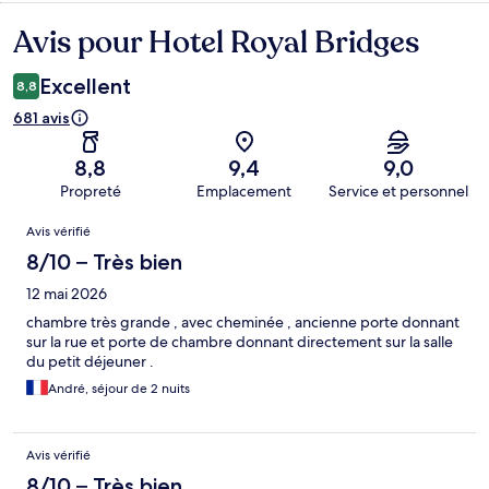
Avis pour Hotel Royal Bridges
Avis
Excellent
8,8
681 avis
8,8
9,4
9,0
Propreté
Emplacement
Service et personnel
Avis
Avis vérifié
8/10 – Très bien
12 mai 2026
chambre très grande , avec cheminée , ancienne porte donnant
sur la rue et porte de chambre donnant directement sur la salle
du petit déjeuner .
André, séjour de 2 nuits
Avis vérifié
8/10 – Très bien