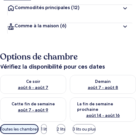
Commodités principales
(12)
Comme à la maison
(6)
Options de chambre
Vérifiez la disponibilité pour ces dates
Vérifier la disponibilité pour ce soir août 6 - août 7
Vérifier la disponibilité pour 
Ce soir
Demain
août 6 - août 7
août 7 - août 8
Vérifier la disponibilité pour cette fin de semaine août 7 - aoû
Vérifier la disponibilité pour 
Cette fin de semaine
La fin de semaine
prochaine
août 7 - août 9
août 14 - août 16
Filtres
Toutes les chambres
1 lit
2 lits
3 lits ou plus
disponibles