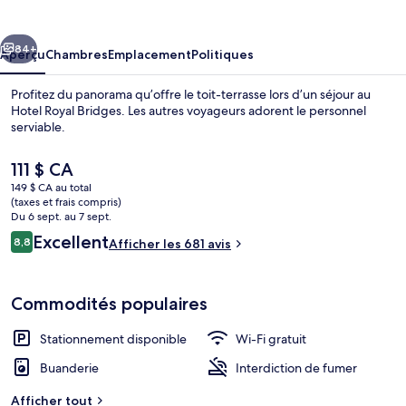
Royal
Bridges
cédent
Suivant
84+
Aperçu
Chambres
Emplacement
Politiques
Profitez du panorama qu’offre le toit-terrasse lors d’un séjour au
Hotel Royal Bridges. Les autres voyageurs adorent le personnel
serviable.
Le
111 $ CA
prix
149 $ CA au total
actuel
(taxes et frais compris)
est
Du 6 sept. au 7 sept.
de 111 $ CA
Avis
Excellent
8,8
Afficher les 681 avis
Vue de la chambre
8,8 sur 10 –
Commodités populaires
Stationnement disponible
Wi-Fi gratuit
Buanderie
Interdiction de fumer
Afficher tout