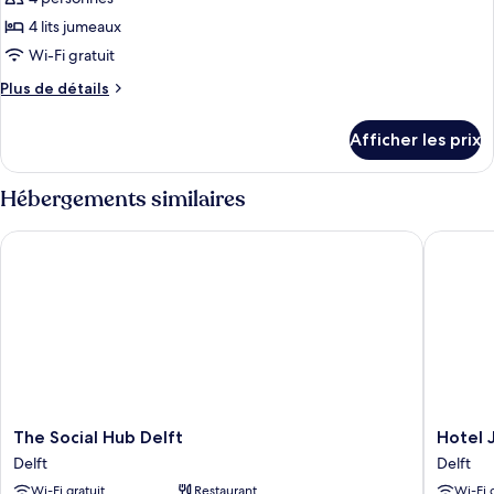
type
4 lits jumeaux
de
Wi-Fi gratuit
chambre :
Plus
Plus de détails
Chambre
de
quadruple
détails
Afficher les prix
familiale
pour
Chambre
quadruple
Hébergements similaires
familiale
The Social Hub Delft
Hotel J
The
Hotel
The Social Hub Delft
Hotel 
Social
Johanne
Delft
Delft
Hub
Vermee
Wi-Fi gratuit
Restaurant
Wi-Fi 
Delft
Delft