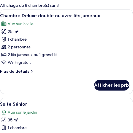
pour
Affichage de 8 chambre(s) sur 8
les
Afficher
Une chambre d’hôtel avec un grand lit
15
Chambre Deluxe double ou avec lits jumeaux
chambres
toutes
Vue sur la ville
les
25 m²
photos
pour
1 chambre
ce
2 personnes
type
2 lits jumeaux ou 1 grand lit
de
Wi-Fi gratuit
chambre :
Plus
Plus de détails
Chambre
de
Deluxe
détails
Afficher les prix
double
pour
Chambre
ou
Deluxe
Afficher
Une chambre d’hôtel dotée d’une grande
avec
5
double
Suite Sénior
toutes
lits
ou
Vue sur le jardin
avec
les
jumeaux
lits
35 m²
photos
jumeaux
pour
1 chambre