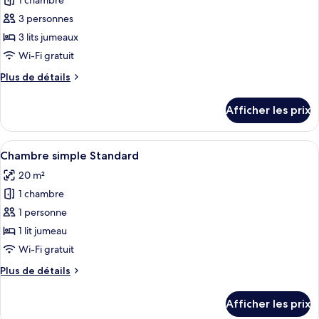
pour
1 chambre
le
vue
ce
sur
canal
3 personnes
le
type
3 lits jumeaux
canal
de
Wi-Fi gratuit
chambre :
Plus
Plus de détails
Chambre
de
triple
détails
Afficher les prix
Deluxe
pour
Chambre
triple
Afficher
Un lit bien fait, avec une couette blan
5
Deluxe
Chambre simple Standard
toutes
20 m²
les
1 chambre
photos
pour
1 personne
ce
1 lit jumeau
type
Wi-Fi gratuit
de
Plus
Plus de détails
chambre :
de
Chambre
détails
Afficher les prix
pour
simple