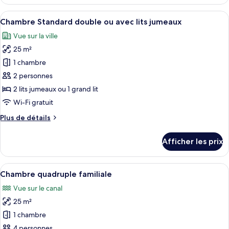
Chambre
Standard
simple
Afficher
Une chambre d’hôtel avec un lit, deux 
8
Standard
Chambre Standard double ou avec lits jumeaux
toutes
Vue sur la ville
les
25 m²
photos
pour
1 chambre
ce
2 personnes
type
2 lits jumeaux ou 1 grand lit
de
Wi-Fi gratuit
chambre :
Plus
Plus de détails
Chambre
de
Standard
détails
Afficher les prix
double
pour
Chambre
ou
Standard
Afficher
Une chambre d’hôtel avec deux lits, un
avec
7
double
Chambre quadruple familiale
toutes
lits
ou
Vue sur le canal
avec
les
jumeaux
lits
25 m²
photos
jumeaux
pour
1 chambre
ce
4 personnes