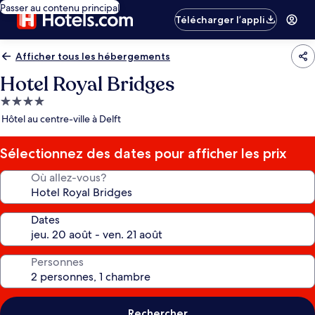
Passer au contenu principal
Télécharger l’appli
Afficher tous les hébergements
Hotel Royal Bridges
Hébergement
4.0 étoiles
Hôtel au centre-ville à Delft
Sélectionnez des dates pour afficher les prix
Où allez-vous?
Dates
Personnes
Rechercher