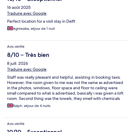
16 août 2025
Traduire avec Google
Perfect location for a visit stay in Delft
Agnieszka, séjour de 1 nuit
Avis vérifié
8/10 – Très bien
8 juill. 2026
Traduire avec Google
Staff was really pleasant and helpful, assisting in booking taxis.
However, the room given to me was not the same as advertised
in the photos, windows, floor space and floor to ceiling were
small compared to what is advertised, basically i was given a loft
room. Second thing was the towels, they smell with chemicals
and not pleasant at all, i was very hesitant to use them for the 4
Ralph, séjour de 4 nuits
night stay.
Avis vérifié