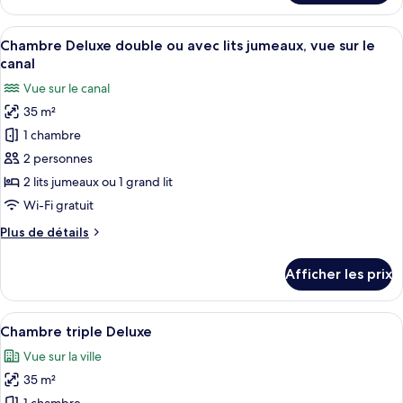
Chambre
quadruple
Afficher
Une chambre d’hôtel avec une grande fen
11
Chambre Deluxe double ou avec lits jumeaux, vue sur le
toutes
canal
les
Vue sur le canal
photos
35 m²
pour
1 chambre
ce
type
2 personnes
de
2 lits jumeaux ou 1 grand lit
chambre :
Wi-Fi gratuit
Chambre
Plus
Plus de détails
Deluxe
de
double
détails
Afficher les prix
pour
ou
Chambre
avec
Deluxe
Afficher
Une chambre d’hôtel avec deux lits, un
lits
6
double
Chambre triple Deluxe
toutes
jumeaux,
ou
Vue sur la ville
avec
les
vue
lits
35 m²
photos
sur
jumeaux,