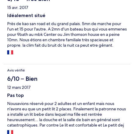
15 avr. 2017
Idéalement situé
Près de kao san road et du grand palais. 5mn de marche pour
l'un et 15 pour l'autre. A 2mn d'un bateau bus qui vous emmenes
pour 9bath au mbk Center ou Jim thomson house en a peine
10mn. Nous étions en chambre familiale très spacieuse et
propre. la clim fait du bruit dc la nuit ca peut etre gênant.
Avis vérifié
6/10 – Bien
12 mars 2017
Pas top
Nousavions réservé pour 2 adultes et un enfant mais nous
n'avons eu que un petit lit 2 places. Finalement la patronne nous
a installé un lit bebe dans lequel ma fille est rentrée
heureusement... la douche et la salle de bain en général sont
catastrophiques. Par contre Le lit est confortable et Le petit dej
très bon.