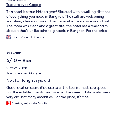
Traduire avec Google
This hotel is a true hidden gem! Situated within walking distance
of everything you need in Bangkok. The staff are welcoming
and always have a smile on their face when you come in and out.
The room was clean and a great size, the hotel has a real charm
about it that’s unlike other big hotels in Bangkok! For the price
you won’t find any better. Can’t recommend enough, thanks for
Lucie, séjour de 3 nuits
a brilliant stay!
Avis vérifié
6/10 – Bien
21 févr. 2025
Traduire avec Google
Not for long stays, old
Good location cause it’s close to all the tourist must-see spots
but the establishments nearby smell like weed. Hotel is also very
very old, not many amenities. For the price, it’s fine.
Arantxa, séjour de 5 nuits