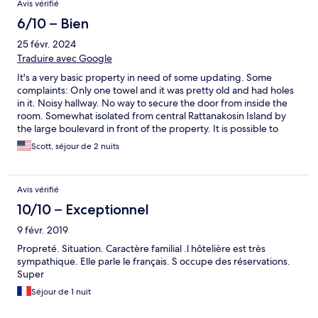
Avis vérifié
6/10 – Bien
25 févr. 2024
Traduire avec Google
It's a very basic property in need of some updating. Some
complaints: Only one towel and it was pretty old and had holes
in it. Noisy hallway. No way to secure the door from inside the
room. Somewhat isolated from central Rattanakosin Island by
the large boulevard in front of the property. It is possible to
cross the boulevard with a crosswalk. The owner was very nice
Scott, séjour de 2 nuits
and helpful regarding where to go and where to eat!
Avis vérifié
10/10 – Exceptionnel
9 févr. 2019
Propreté. Situation. Caractère familial .l hôtelière est très
sympathique. Elle parle le français. S occupe des réservations.
Super
Séjour de 1 nuit