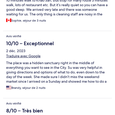
10 minutes walk to Khao San, bus stop for many route 3 minutes
walk, lots of restaurant etc. But it’s really quiet so you can have a
good sleep. We arrived very late and there was someone
waiting for us. The only thing is cleaning staff are noisy in the
morning in the hallway and the shower flood the entire
Sophie, séjour de 3 nuits
bathroom. But overall we enjoyed our stay and we would stay
there again without hesitation.
Avis vérifié
10/10 – Exceptionnel
2 déc. 2023
Traduire avec Google
The place was a hidden sanctuary right in the middle of
everything you want to see in the City. Su was very helpful in
giving directions and options of what to do, even down to the
day of the week. She made sure I didn’t miss the weekend
market since I arrived on a Sunday and showed me how to do a
self guided walking tour of the temples. I recommend taking
Brandy, séjour de 2 nuits
tuk tuks even tho things are close, it’s cheaper and easier
especially when it’s really hot. I highly recommend eating at the
Family which is nearby and also a hidden gem! Everything was
Avis vérifié
great I’ll stay there again on my way back out of Thailand at the
end of this trip.
8/10 – Très bien