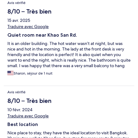
Avis vérifié
8/10 – Très bien
15 avr. 2025
Traduire avec Google
Quiet room near Khao San Rd.
It is an older building. The hot water wasn’t at night, but was
nice and hot in the morning. The lady at the front desk is very
friendly and the location is perfect! It is also quiet when you
want to end the night, which is really nice. The bathroom is quite
small. I was happy that there was a very small balcony to hang
our wet clothing after Songkran. I would stay here again but
Sharon, séjour de 1 nuit
maybe opt for a more expensive room.
Avis vérifié
8/10 – Très bien
10 févr. 2024
Traduire avec Google
Best location
Nice place to stay, they have the ideal location to visit Bangkok.