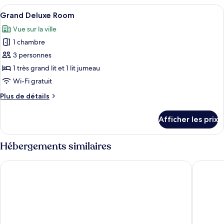
Honeymoon
Honeymoon
Afficher
Grand Deluxe Room | Minibar, coffre-f
Suite
7
Suite
Grand Deluxe Room
toutes
Vue sur la ville
les
1 chambre
photos
pour
3 personnes
ce
1 très grand lit et 1 lit jumeau
type
Wi-Fi gratuit
de
Plus
Plus de détails
chambre :
de
Grand
détails
Afficher les prix
pour
Deluxe
Grand
Room
Deluxe
Hébergements similaires
Room
Excel Hotel Bangkok
Villa Ch