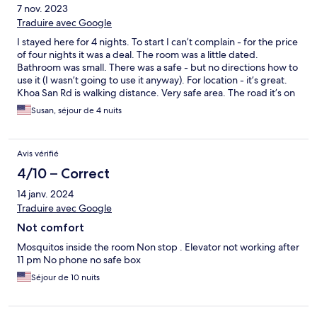
7 nov. 2023
Traduire avec Google
I stayed here for 4 nights. To start I can’t complain - for the price
of four nights it was a deal. The room was a little dated.
Bathroom was small. There was a safe - but no directions how to
use it (I wasn’t going to use it anyway). For location - it’s great.
Khoa San Rd is walking distance. Very safe area. The road it’s on
may seem a little sketchy but it’s very safe. The hotel entrance is
Susan, séjour de 4 nuits
what sold me - the greenery and the atmosphere was great!
Would definitely recommend.
Avis vérifié
4/10 – Correct
14 janv. 2024
Traduire avec Google
Not comfort
Mosquitos inside the room Non stop . Elevator not working after
11 pm No phone no safe box
Séjour de 10 nuits