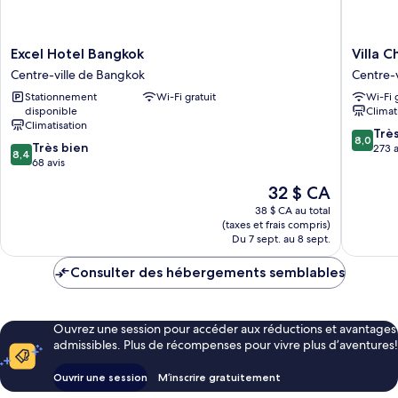
Excel
Villa
Excel Hotel Bangkok
Villa 
Hotel
Cha-
Centre-ville de Bangkok
Centre-
Bangkok
Cha
Stationnement
Wi-Fi gratuit
Wi-Fi 
Centre-
Khaosan
disponible
Climat
ville
Rambutt
Climatisation
de
Centre-
8.0
Trè
8,0
8.4
Bangkok
Très bien
ville
sur
273 a
8,4
sur
68 avis
de
10,
10,
Bangko
Très
Le
32 $ CA
Très
bien,
prix
bien,
38 $ CA au total
273 avis
est
(taxes et frais compris)
68 avis
de
Du 7 sept. au 8 sept.
32 $ CA
Consulter des hébergements semblables
Ouvrez une session pour accéder aux réductions et avantages
admissibles. Plus de récompenses pour vivre plus d’aventures!
Ouvrir une session
M’inscrire gratuitement