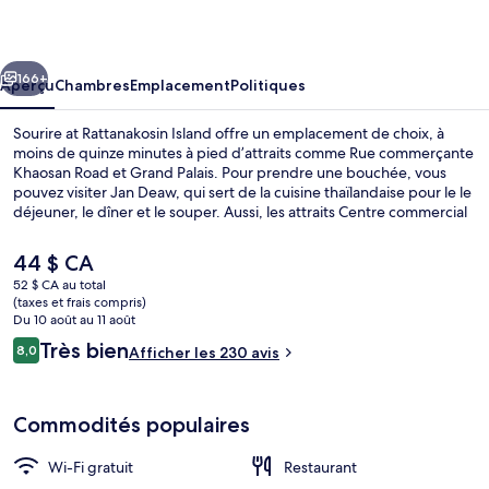
at
Rattanakosin
cédent
Suivant
Island
166+
Aperçu
Chambres
Emplacement
Politiques
Sourire at Rattanakosin Island offre un emplacement de choix, à
moins de quinze minutes à pied d’attraits comme Rue commerçante
Khaosan Road et Grand Palais. Pour prendre une bouchée, vous
pouvez visiter Jan Deaw, qui sert de la cuisine thaïlandaise pour le le
déjeuner, le dîner et le souper. Aussi, les attraits Centre commercial
Siam Paragon Mall et Centre commercial MBK Center se trouvent à
seulement 5 minutes en voiture.
Le
44 $ CA
prix
52 $ CA au total
actuel
(taxes et frais compris)
Extérieur
est
Du 10 août au 11 août
de 44 $ CA
Avis
Très bien
8,0
Afficher les 230 avis
8,0 sur 10 –
Commodités populaires
Wi-Fi gratuit
Restaurant