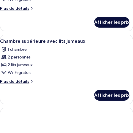
type
Plus
Plus de détails
de
de
chambre :
détails
Afficher les prix
pour
Chambre
Chambre
Deluxe
Deluxe
Afficher
Chambre supérieure avec lits jumeaux 
avec
7
avec
Chambre supérieure avec lits jumeaux
toutes
lits
lits
1 chambre
jumeaux
les
jumeaux
2 personnes
photos
pour
2 lits jumeaux
ce
Wi-Fi gratuit
type
Plus
Plus de détails
de
de
chambre :
détails
Afficher les prix
pour
Chambre
Chambre
supérieure
supérieure
avec
avec
lits
lits
jumeaux
jumeaux