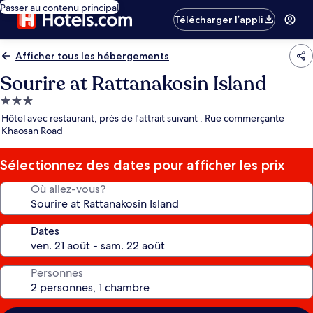
Passer au contenu principal
Télécharger l’appli
Afficher tous les hébergements
Sourire at Rattanakosin Island
Hébergement
3.0 étoiles
Hôtel avec restaurant, près de l'attrait suivant : Rue commerçante
Khaosan Road
Sélectionnez des dates pour afficher les prix
Où allez-vous?
Dates
Personnes