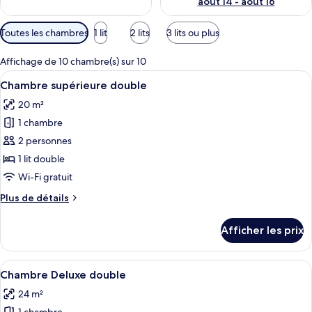
août 14 - août 16
Filtres
Toutes les chambres
1 lit
2 lits
3 lits ou plus
disponibles
pour
Affichage de 10 chambre(s) sur 10
les
Afficher
Un lit bien fait, avec du linge de lit b
12
Chambre supérieure double
chambres
toutes
20 m²
les
1 chambre
photos
pour
2 personnes
ce
1 lit double
type
Wi-Fi gratuit
de
Plus
Plus de détails
chambre :
de
Chambre
détails
Afficher les prix
pour
supérieure
Chambre
double
supérieure
Afficher
Un lit bien fait, avec du linge de lit
6
double
Chambre Deluxe double
toutes
24 m²
les