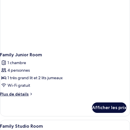
Family Junior Room
1 chambre
4 personnes
1 très grand lit et 2 lits jumeaux
Wi-Fi gratuit
Plus
Plus de détails
de
détails
Afficher les prix
pour
Family
Junior
Afficher
Family Studio Room | Minibar, coffre-
12
Room
Family Studio Room
toutes