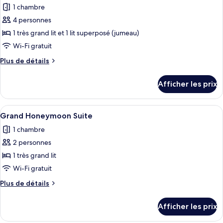
1 chambre
les
4 personnes
photos
pour
1 très grand lit et 1 lit superposé (jumeau)
ce
Wi-Fi gratuit
type
Plus
Plus de détails
de
de
chambre :
détails
Afficher les prix
pour
Family
Family
Studio
Studio
Afficher
Grand Honeymoon Suite | Minibar, cof
Room
35
Room
Grand Honeymoon Suite
toutes
1 chambre
les
2 personnes
photos
pour
1 très grand lit
ce
Wi-Fi gratuit
type
Plus
Plus de détails
de
de
chambre :
détails
Afficher les prix
pour
Grand
Grand