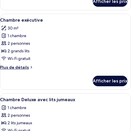
Afficher les prix
pour
Chambre
familiale
Afficher
Chambre exécutive | Minibar, coffre-f
12
Chambre exécutive
toutes
30 m²
les
1 chambre
photos
pour
2 personnes
ce
2 grands lits
type
Wi-Fi gratuit
de
Plus
Plus de détails
chambre :
de
Chambre
détails
Afficher les prix
pour
exécutive
Chambre
exécutive
Afficher
Chambre Deluxe avec lits jumeaux | Mi
7
Chambre Deluxe avec lits jumeaux
toutes
1 chambre
les
2 personnes
photos
pour
2 lits jumeaux
ce
Wi-Fi gratuit