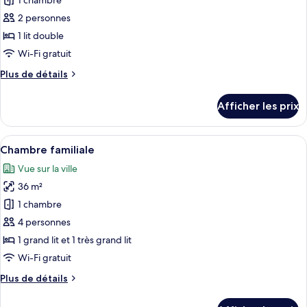
1 chambre
photos
pour
2 personnes
ce
1 lit double
type
Wi-Fi gratuit
de
Plus
Plus de détails
chambre :
de
Chambre
détails
Afficher les prix
pour
Deluxe
Chambre
double
Deluxe
Afficher
Un salon chaleureux avec un bureau en
21
double
Chambre familiale
toutes
Vue sur la ville
les
36 m²
photos
pour
1 chambre
ce
4 personnes
type
1 grand lit et 1 très grand lit
de
Wi-Fi gratuit
chambre :
Plus
Plus de détails
Chambre
de
familiale
détails