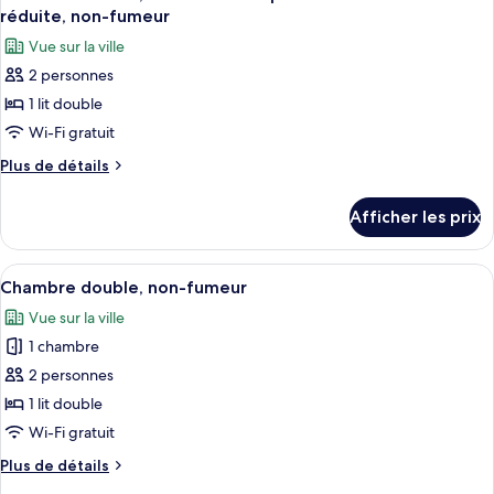
toutes
non-
double,
réduite, non-fumeur
non-
les
fumeur
Vue sur la ville
fumeur
photos
2 personnes
pour
1 lit double
ce
type
Wi-Fi gratuit
de
Plus
Plus de détails
chambre :
de
détails
Chambre
Afficher les prix
pour
double,
Chambre
accessible
double,
Afficher
Une piscine entourée de chaises longu
13
aux
accessible
Chambre double, non-fumeur
toutes
aux
personnes
Vue sur la ville
personnes
les
à
à
1 chambre
photos
mobilité
mobilité
pour
2 personnes
réduite,
réduite,
ce
non-
1 lit double
non-
fumeur
type
Wi-Fi gratuit
fumeur
de
Plus
Plus de détails
chambre :
de