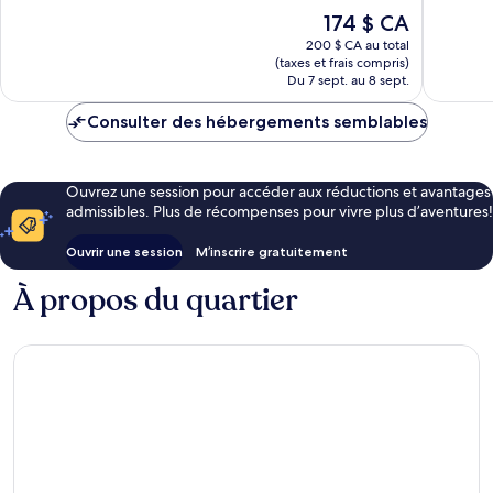
Excellent,
1 005 av
Le
174 $ CA
1 634 avis
prix
200 $ CA au total
est
(taxes et frais compris)
de
Du 7 sept. au 8 sept.
174 $ CA
Consulter des hébergements semblables
Ouvrez une session pour accéder aux réductions et avantages
admissibles. Plus de récompenses pour vivre plus d’aventures!
Ouvrir une session
M’inscrire gratuitement
À propos du quartier