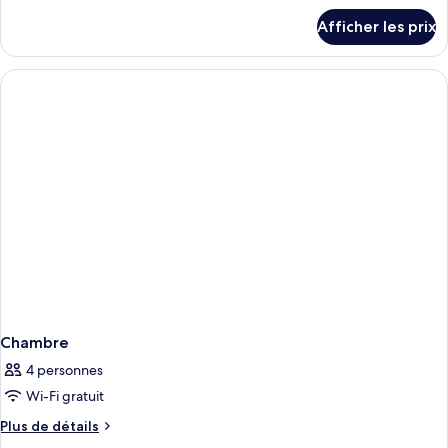
détails
Afficher les prix
pour
Chambre
Chambre
4 personnes
Wi-Fi gratuit
Plus
Plus de détails
de