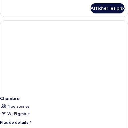
Chambre
détails
Afficher les prix
pour
avec
Chambre
lits
avec
jumeaux,
lits
non-
jumeaux,
non-
fumeur
fumeur
Chambre
4 personnes
Wi-Fi gratuit
Plus
Plus de détails
de