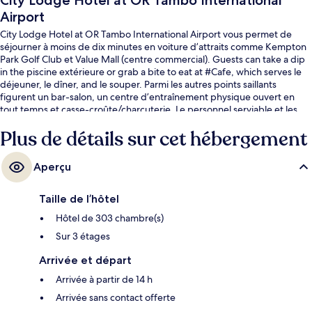
City Lodge Hotel at OR Tambo International
Airport
City Lodge Hotel at OR Tambo International Airport vous permet de
séjourner à moins de dix minutes en voiture d’attraits comme Kempton
Park Golf Club et Value Mall (centre commercial). Guests can take a dip
in the piscine extérieure or grab a bite to eat at #Cafe, which serves le
déjeuner, le dîner, and le souper. Parmi les autres points saillants
figurent un bar-salon, un centre d’entraînement physique ouvert en
tout temps et casse-croûte/charcuterie. Le personnel serviable et les
options de repas sont des éléments très prisés par les voyageurs.
Plus de détails sur cet hébergement
Aperçu
Taille de l’hôtel
Hôtel de 303 chambre(s)
Sur 3 étages
Arrivée et départ
Arrivée à partir de 14 h
Arrivée sans contact offerte