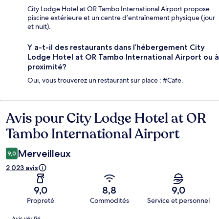
City Lodge Hotel at OR Tambo International Airport propose
piscine extérieure et un centre d’entraînement physique (jour
et nuit).
Y a-t-il des restaurants dans l’hébergement City
Lodge Hotel at OR Tambo International Airport ou à
proximité?
Oui, vous trouverez un restaurant sur place : #Cafe.
Avis pour City Lodge Hotel at OR
Avis
Tambo International Airport
Merveilleux
9,0
2 023 avis
9,0
8,8
9,0
Propreté
Commodités
Service et personnel
Avis
Avis vérifié