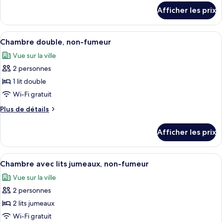
Chambre
détails
Afficher les prix
pour
double,
Chambre
non-
double,
Afficher
Une piscine entourée de chaises longu
fumeur
13
non-
Chambre double, non-fumeur
toutes
fumeur
Vue sur la ville
les
2 personnes
photos
pour
1 lit double
ce
Wi-Fi gratuit
type
Plus
Plus de détails
de
de
chambre :
détails
Afficher les prix
pour
Chambre
Chambre
double,
double,
Afficher
Une piscine entourée de chaises longu
non-
9
non-
Chambre avec lits jumeaux, non-fumeur
toutes
fumeur
fumeur
Vue sur la ville
les
2 personnes
photos
pour
2 lits jumeaux
ce
Wi-Fi gratuit