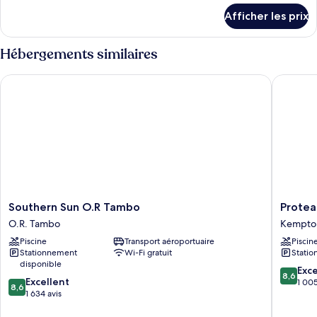
détails
Afficher les prix
pour
Chambre
Hébergements similaires
Southern Sun O.R Tambo
Protea H
Southern
Protea
Southern Sun O.R Tambo
Protea
Sun
Hotel
O.R. Tambo
Kempton
O.R
by
Piscine
Transport aéroportuaire
Piscin
Tambo
Marriott
Stationnement
Wi-Fi gratuit
Statio
O.R.
O.R.
disponible
Tambo
Tambo
8.6
Exce
8,6
8.6
Excellent
Airport
sur
1 005
8,6
sur
1 634 avis
Kempto
10,
10,
Park
Excellen