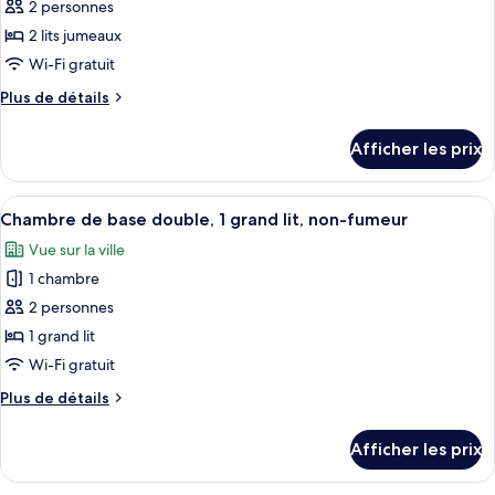
pour
2 personnes
ce
2 lits jumeaux
type
Wi-Fi gratuit
de
Plus
Plus de détails
chambre :
de
Chambre
détails
Afficher les prix
pour
de
Chambre
base
de
Afficher
Une piscine entourée de chaises longu
avec
12
base
Chambre de base double, 1 grand lit, non-fumeur
toutes
lits
avec
Vue sur la ville
lits
les
jumeaux,
jumeaux,
1 chambre
photos
non-
non-
pour
2 personnes
fumeur
fumeur
ce
1 grand lit
type
Wi-Fi gratuit
de
Plus
Plus de détails
chambre :
de
Chambre
détails
Afficher les prix
pour
de
Chambre
base