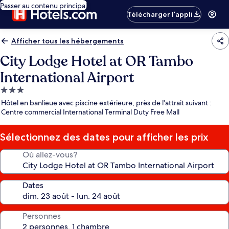
Passer au contenu principal
Télécharger l’appli
Afficher tous les hébergements
City Lodge Hotel at OR Tambo
International Airport
Hébergement
3.0 étoiles
Hôtel en banlieue avec piscine extérieure, près de l'attrait suivant :
Centre commercial International Terminal Duty Free Mall
Sélectionnez des dates pour afficher les prix
Où allez-vous?
Dates
Personnes