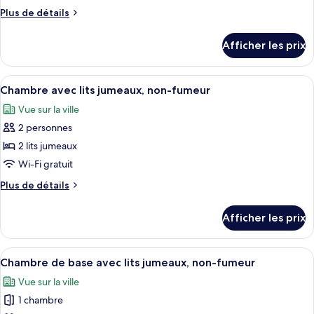
type
Plus
Plus de détails
de
de
chambre :
détails
Afficher les prix
pour
Chambre
Chambre
avec
avec
Afficher
Une piscine entourée de chaises longu
lits
9
lits
Chambre avec lits jumeaux, non-fumeur
toutes
jumeaux,
jumeaux,
Vue sur la ville
non-
les
non-
fumeur
2 personnes
photos
fumeur
pour
2 lits jumeaux
ce
Wi-Fi gratuit
type
Plus
Plus de détails
de
de
chambre :
détails
Afficher les prix
pour
Chambre
Chambre
avec
avec
Afficher
Une piscine entourée de chaises longu
lits
9
lits
Chambre de base avec lits jumeaux, non-fumeur
toutes
jumeaux,
jumeaux,
Vue sur la ville
non-
les
non-
fumeur
1 chambre
photos
fumeur