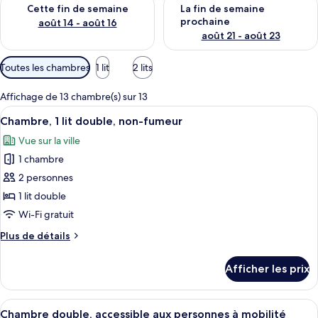
Vérifier la disponibilité pour cette fin de semaine août 14 - aoû
Vérifier la disponibilité pour 
Cette fin de semaine
La fin de semaine
prochaine
août 14 - août 16
août 21 - août 23
Filtres
Toutes les chambres
1 lit
2 lits
disponibles
pour
Affichage de 13 chambre(s) sur 13
les
Afficher
Une piscine entourée de chaises longu
13
Chambre, 1 lit double, non-fumeur
chambres
toutes
Vue sur la ville
les
1 chambre
photos
pour
2 personnes
ce
1 lit double
type
Wi-Fi gratuit
de
Plus
Plus de détails
chambre :
de
Chambre,
détails
Afficher les prix
pour
1
Chambre,
lit
1
Afficher
Une piscine entourée de chaises longu
double,
11
lit
Chambre double, accessible aux personnes à mobilité