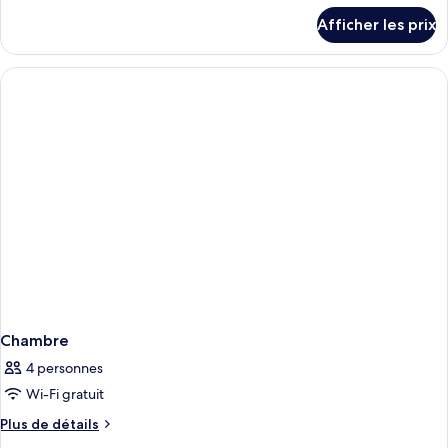
détails
Afficher les prix
pour
Chambre
Chambre
4 personnes
Wi-Fi gratuit
Plus
Plus de détails
de