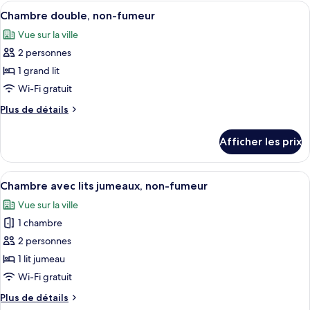
de
Afficher
Une piscine entourée de chaises longu
double,
11
base
Chambre double, non-fumeur
toutes
1
double,
Vue sur la ville
1
les
grand
grand
2 personnes
photos
lit,
lit,
pour
1 grand lit
non-
non-
ce
fumeur
fumeur
Wi-Fi gratuit
type
Plus
Plus de détails
de
de
chambre :
détails
Afficher les prix
pour
Chambre
Chambre
double,
double,
Afficher
Une piscine entourée de chaises longu
non-
8
non-
Chambre avec lits jumeaux, non-fumeur
toutes
fumeur
fumeur
Vue sur la ville
les
1 chambre
photos
pour
2 personnes
ce
1 lit jumeau
type
Wi-Fi gratuit
de
Plus
Plus de détails
chambre :
de