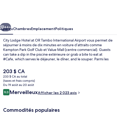
City
Lodge
Hotel
cédent
Suivant
at
44+
Aperçu
Chambres
Emplacement
Politiques
OR
City Lodge Hotel at OR Tambo International Airport vous permet de
Tambo
séjourner à moins de dix minutes en voiture d’attraits comme
Kempton Park Golf Club et Value Mall (centre commercial). Guests
International
can take a dip in the piscine extérieure or grab a bite to eat at
Airport
#Cafe, which serves le déjeuner, le dîner, and le souper. Parmi les
autres points saillants figurent un bar-salon, un centre
d’entraînement physique ouvert en tout temps et casse-
Le
203 $ CA
croûte/charcuterie. Le personnel serviable et les options de repas
prix
233 $ CA au total
sont des éléments très prisés par les voyageurs.
actuel
(taxes et frais compris)
Terrasse/patio
est
Du 19 août au 20 août
de 203 $ CA
Avis
Merveilleux
9,0
Afficher les 2 023 avis
9,0 sur 10 –
Commodités populaires