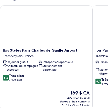
lit
grand
Ibis Styles Paris Charles de Gaulle Airport
ibis Par
lit
Ibis
ibis
Ibis Styles Paris Charles de Gaulle Airport
ibis Pa
Styles
Paris
Tremblay-en-France
Trembla
Paris
CDG
Déjeuner gratuit
Transport aéroportuaire
Transp
Charles
Airport
Animaux de compagnie
Stationnement
de
Trembla
acceptés
disponible
Stati
Gaulle
en-
dispon
8.2
Airport
Très bien
France
8,2
8.0
Trè
sur
Tremblay-
2 405 avis
8,0
sur
4 795
10,
en-
10,
Très
France
Le
169 $ CA
Très
bien,
prix
bien,
2 405 avis
202 $ CA au total
est
4 795 av
(taxes et frais compris)
de
Du 21 août au 22 août