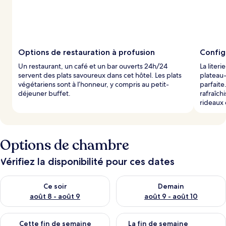
Options de restauration à profusion
Config
Un restaurant, un café et un bar ouverts 24h/24
La liter
servent des plats savoureux dans cet hôtel. Les plats
plateau-
végétariens sont à l’honneur, y compris au petit-
parfait
déjeuner buffet.
rafraîch
rideaux o
Options de chambre
Vérifiez la disponibilité pour ces dates
Vérifier la disponibilité pour ce soir août 8 - août 9
Vérifier la disponibilité pour 
Ce soir
Demain
août 8 - août 9
août 9 - août 10
Vérifier la disponibilité pour cette fin de semaine août 14 - aoû
Vérifier la disponibilité pour 
Cette fin de semaine
La fin de semaine