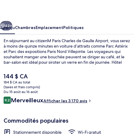
citizenM
Paris
Charles
cédent
Suivant
de
42+
Aperçu
Chambres
Emplacement
Politiques
Gaulle
En séjournant au citizenM Paris Charles de Gaulle Airport, vous serez
Airport
à moins de quinze minutes en voiture d’attraits comme Parc Astérix
et Parc des expositions Paris Nord Villepinte. Les voyageurs qui
souhaitent manger une bouchée peuvent se diriger au café, et le
bar-salon est idéal pour siroter un verre en fin de journée. Hôtel
boutique se trouve aussi à quelques minutes en voiture de l’attrait
suivant : Parc des Expositions du Bourget. Les lits confortables et le
Le
144 $ CA
personnel serviable sont des éléments très prisés par les voyageurs.
prix
184 $ CA au total
Le transport en commun se trouve à proximité : Gare Aéroport
actuel
(taxes et frais compris)
Charles-de-Gaulle 1 est à seulement 5 minutes à pied.
Restaurant
est
Du 15 août au 16 août
de 144 $ CA
Avis
Merveilleux
9,2
Afficher les 3 170 avis
9,2 sur 10 –
Commodités populaires
Stationnement disponible
Wi-Fi gratuit