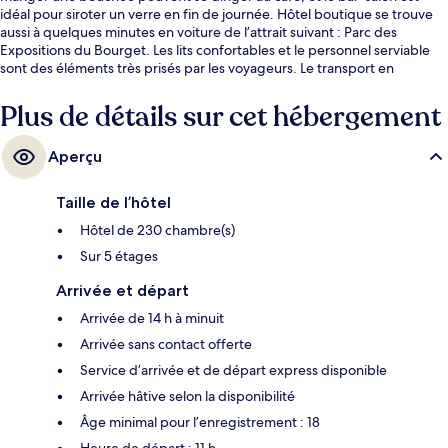
idéal pour siroter un verre en fin de journée. Hôtel boutique se trouve
aussi à quelques minutes en voiture de l’attrait suivant : Parc des
Expositions du Bourget. Les lits confortables et le personnel serviable
sont des éléments très prisés par les voyageurs. Le transport en
commun se trouve à proximité : Gare Aéroport Charles-de-Gaulle 1 est à
seulement 5 minutes à pied.
Plus de détails sur cet hébergement
Aperçu
Taille de l’hôtel
Hôtel de 230 chambre(s)
Sur 5 étages
Arrivée et départ
Arrivée de 14 h à minuit
Arrivée sans contact offerte
Service d’arrivée et de départ express disponible
Arrivée hâtive selon la disponibilité
Âge minimal pour l’enregistrement : 18
Heure de départ : 11 h