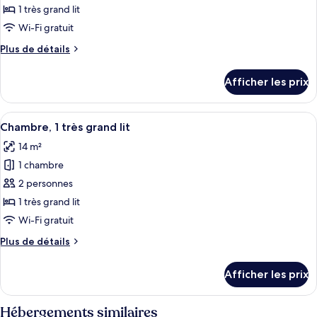
ce
1 très grand lit
type
Wi-Fi gratuit
de
Plus
Plus de détails
chambre :
de
Chambre,
détails
Afficher les prix
pour
1
Chambre,
très
1
Afficher
Une chambre d’hôtel moderne équipée d
grand
6
très
Chambre, 1 très grand lit
toutes
lit
grand
14 m²
lit
les
(High
(High
1 chambre
photos
Floor)
Floor)
pour
2 personnes
ce
1 très grand lit
type
Wi-Fi gratuit
de
Plus
Plus de détails
chambre :
de
Chambre,
détails
Afficher les prix
pour
1
Chambre,
très
1
Hébergements similaires
grand
très