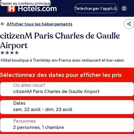
Passer au contenu principal
Télécharger l’appli
Afficher tous les hébergements
citizenM Paris Charles de Gaulle
Airport
Hébergement
4.0 étoiles
Hôtel boutique à Tremblay-en-France avec restaurant et bar-salon
Sélectionnez des dates pour afficher les prix
Où allez-vous?
Dates
Personnes