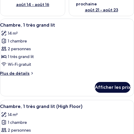
prochaine
août 14 - août 16
août 21 - août 23
Afficher
Une chambre d’hôtel moderne avec un g
11
Chambre, 1 très grand lit
toutes
14 m²
les
1 chambre
photos
pour
2 personnes
ce
1 très grand lit
type
Wi-Fi gratuit
de
Plus
Plus de détails
chambre :
de
Chambre,
détails
Afficher les prix
pour
1
Chambre,
très
1
Afficher
Une chambre d’hôtel moderne avec un g
grand
11
très
Chambre, 1 très grand lit (High Floor)
toutes
lit
grand
14 m²
lit
les
1 chambre
photos
pour
2 personnes