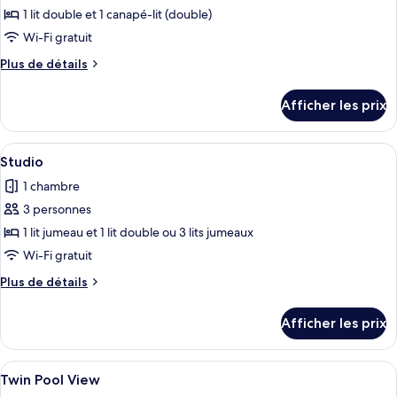
pour
1 lit double et 1 canapé-lit (double)
ce
Wi-Fi gratuit
type
Plus
Plus de détails
de
de
chambre :
détails
Afficher les prix
pour
One
One
Bedroom
Bedroom
Afficher
Une chambre d’hôtel avec un lit, un bu
Apartment
3
Apartment
Studio
toutes
1 chambre
les
3 personnes
photos
pour
1 lit jumeau et 1 lit double ou 3 lits jumeaux
ce
Wi-Fi gratuit
type
Plus
Plus de détails
de
de
chambre :
détails
Afficher les prix
pour
Studio
Studio
Afficher
Une chambre d’hôtel moderne équipée d’
2
Twin Pool View
toutes