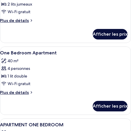
2 lits jumeaux
Wi-Fi gratuit
Plus
Plus de détails
de
détails
Afficher les prix
pour
Chambre
économique
Afficher
Bureau, système d’insonorisation, accès
3
double
One Bedroom Apartment
toutes
ou
40 m²
avec
les
lits
4 personnes
photos
jumeaux
pour
1 lit double
ce
Wi-Fi gratuit
type
Plus
Plus de détails
de
de
chambre :
détails
Afficher les prix
pour
One
One
Bedroom
Bedroom
Afficher
Bureau, système d’insonorisation, accès
Apartment
1
Apartment
APARTMENT ONE BEDROOM
toutes