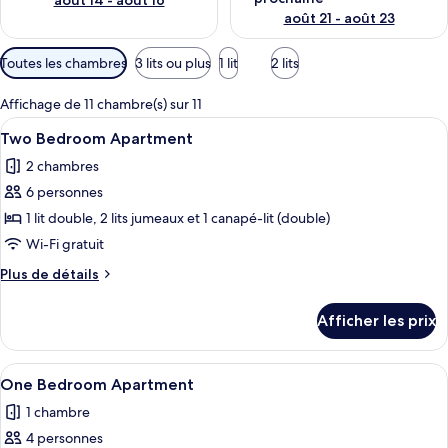
août 14 - août 16
août 21 - août 23
Filtres
Toutes les chambres
3 lits ou plus
1 lit
2 lits
disponibles
pour
Affichage de 11 chambre(s) sur 11
les
Afficher
Une chambre d’hôtel avec un lit, des 
5
Two Bedroom Apartment
chambres
toutes
2 chambres
les
6 personnes
photos
pour
1 lit double, 2 lits jumeaux et 1 canapé-lit (double)
ce
Wi-Fi gratuit
type
Plus
Plus de détails
de
de
chambre :
détails
Afficher les prix
pour
Two
Two
Bedroom
Bedroom
Afficher
Une chambre d’hôtel avec un lit, un bu
Apartment
5
Apartment
One Bedroom Apartment
toutes
1 chambre
les
4 personnes
photos