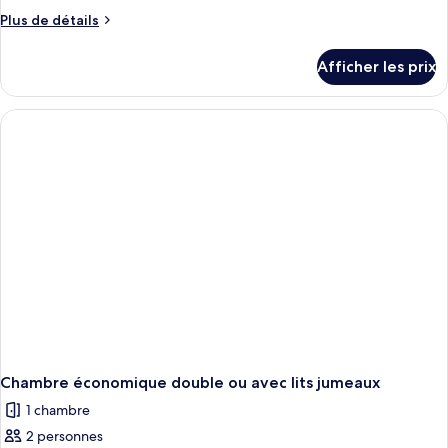
de
Plus
Plus de détails
chambre :
de
détails
Deluxe
Afficher les prix
pour
Superior
Deluxe
Superior
Chambre économique double ou avec lits jumeaux
1 chambre
2 personnes