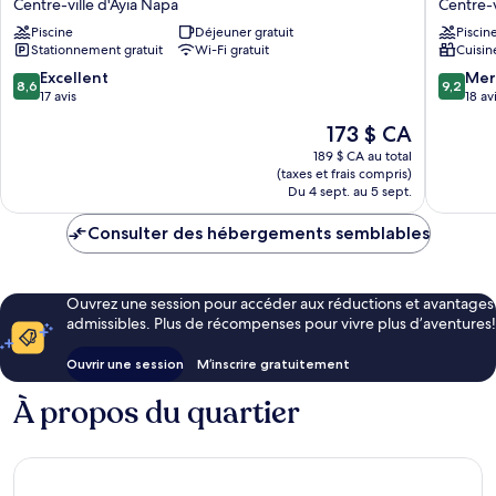
Centre-ville d'Ayia Napa
Centre-v
Resort
Apartme
Piscine
Déjeuner gratuit
Piscin
by
Centre-
Stationnement gratuit
Wi-Fi gratuit
Cuisin
Marissol
ville
Centre-
d'Ayia
8.6
9.2
Excellent
Mer
8,6
9,2
ville
Napa
sur
sur
17 avis
18 av
d'Ayia
10,
10,
Le
173 $ CA
Napa
Excellent,
Merveill
prix
17 avis
18 avis
189 $ CA au total
est
(taxes et frais compris)
de
Du 4 sept. au 5 sept.
173 $ CA
Consulter des hébergements semblables
Ouvrez une session pour accéder aux réductions et avantages
admissibles. Plus de récompenses pour vivre plus d’aventures!
Ouvrir une session
M’inscrire gratuitement
À propos du quartier