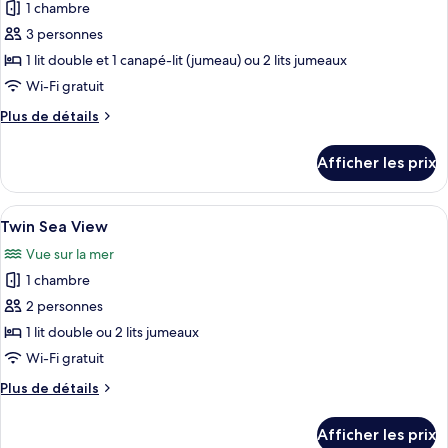
1 chambre
les
3 personnes
photos
pour
1 lit double et 1 canapé-lit (jumeau) ou 2 lits jumeaux
ce
Wi-Fi gratuit
type
Plus
Plus de détails
de
de
chambre :
détails
Afficher les prix
pour
Twin
Twin
Pool
Pool
Afficher
Une chambre d’hôtel moderne dotée d’un
View
3
View
Twin Sea View
toutes
Vue sur la mer
les
1 chambre
photos
pour
2 personnes
ce
1 lit double ou 2 lits jumeaux
type
Wi-Fi gratuit
de
Plus
Plus de détails
chambre :
de
Twin
détails
Afficher les prix
pour
Sea