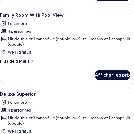
Twin
View
Sea
Afficher
Une chambre d’hôtel avec un lit, un ca
3
View
Family Room With Pool View
toutes
1 chambre
les
4 personnes
photos
pour
1 lit double et 1 canapé-lit (double) ou 2 lits jumeaux et 1 canapé-lit
(double)
ce
Wi-Fi gratuit
type
de
Plus
Plus de détails
chambre :
de
détails
Family
Afficher les prix
pour
Room
Family
With
Room
Afficher
Une chambre d’hôtel moderne équipée d
3
With
Pool
Deluxe Superior
toutes
Pool
View
1 chambre
View
les
4 personnes
photos
pour
1 lit double et 1 canapé-lit (double) ou 2 lits jumeaux et 1 canapé-lit
(double)
ce
Wi-Fi gratuit
type