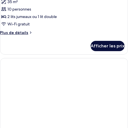
35 m²
les
10 personnes
photos
pour
2 lits jumeaux ou 1 lit double
ce
Wi-Fi gratuit
type
Plus
Plus de détails
de
de
chambre :
détails
Afficher les prix
pour
APARTMENT
APARTMENT
ONE
ONE
BEDROOM
BEDROOM