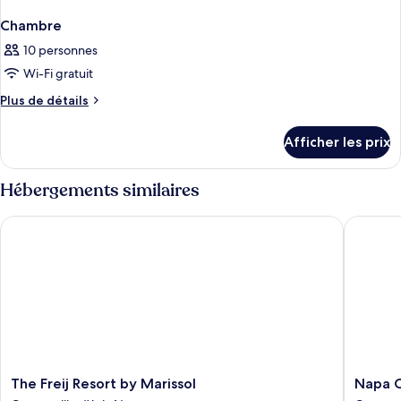
Chambre
10 personnes
Wi-Fi gratuit
Plus
Plus de détails
de
détails
Afficher les prix
pour
Chambre
Hébergements similaires
The Freij Resort by Marissol
Napa Cit
The
Napa
The Freij Resort by Marissol
Napa C
Freij
City