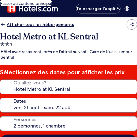
Passer au contenu principal
Télécharger l’appli
Afficher tous les hébergements
Hotel Metro at KL Sentral
Hébergement
2.5 étoiles
Hôtel avec restaurant, près de l'attrait suivant : Gare de Kuala Lumpur
Sentral
Sélectionnez des dates pour afficher les prix
Où allez-vous?
Dates
Personnes