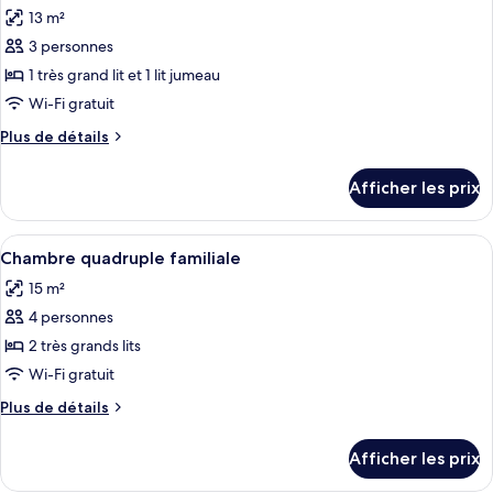
toutes
Bed
Bed
13 m²
with
les
with
Window)
3 personnes
photos
Window)
pour
1 très grand lit et 1 lit jumeau
ce
Wi-Fi gratuit
type
Plus
Plus de détails
de
de
chambre :
détails
Afficher les prix
pour
Chambre
Chambre
triple
triple
Afficher
Une chambre d’hôtel avec deux lits, u
familiale
12
familiale
Chambre quadruple familiale
toutes
15 m²
les
4 personnes
photos
pour
2 très grands lits
ce
Wi-Fi gratuit
type
Plus
Plus de détails
de
de
chambre :
détails
Afficher les prix
pour
Chambre
Chambre