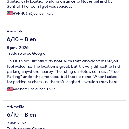
Strategically located, walking distance to NuSentral and KL
Sentral. The room I got was spacious.
HYGINUS, séjour de 1 nuit
Avis vérifié
6/10 – Bien
8 janv. 2026
Traduire avec Google
This is an old, slightly dirty hotel with staff who don't make you
feel welcome. The location is great, but it is very difficult to find
parking anywhere nearby. The listing on Hotels.com says "Free
Parking" under the amenities, but there is none. When I asked
for parking at check-in, the staff laughed. I wouldn't stay here
again.
Adelbert E, séjour de 1 nuit
Avis vérifié
6/10 – Bien
3 avr. 2024
Traduire avec Google