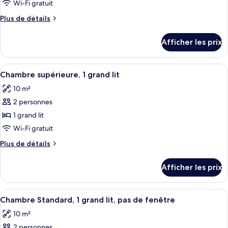
pour
Wi-Fi gratuit
ce
Plus
Plus de détails
type
de
détails
de
Afficher les prix
pour
chambre :
Family
Family
Triple
Afficher
Une chambre d’hôtel comprenant un lit
13
Triple
Room
Chambre supérieure, 1 grand lit
toutes
Room
10 m²
les
2 personnes
photos
pour
1 grand lit
ce
Wi-Fi gratuit
type
Plus
Plus de détails
de
de
chambre :
détails
Afficher les prix
pour
Chambre
Chambre
supérieure,
supérieure,
Afficher
Une chambre d’hôtel comprenant un lit
1
10
1
Chambre Standard, 1 grand lit, pas de fenêtre
toutes
grand
grand
10 m²
lit
les
lit
2 personnes