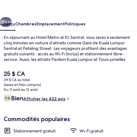
Metro
at
cédent
Suivant
KL
37+
Aperçu
Chambres
Emplacement
Politiques
Sentral
En séjournant au Hotel Metro at KL Sentral, vous serez à seulement
cinq minutes en voiture d’attraits comme Gare de Kuala Lumpur
Sentral et Petaling Street. Les voyageurs profitent des avantages
gratuits suivants : accès au Wi-Fi (inclus) et stationnement libre-
service. Aussi, les attraits Pavilion Kuala Lumpur et Tours jumelles
Petronas se trouvent à courte distance en voiture. L’hébergement
se situe à quelques minutes de marche du transport en commun :
Le
25 $ CA
Arrêt KL Sentral se trouve à 2 minutes et Arrêt Tun Sambanthan est
prix
29 $ CA au total
à 4 minutes.
actuel
(taxes et frais compris)
Coffre-fort, rideaux d’obscurcissement
est
Du 11 août au 12 août
de 25 $ CA
Avis
Bien
7,0
Afficher les 422 avis
7,0 sur 10 –
Commodités populaires
Stationnement gratuit
Wi-Fi gratuit