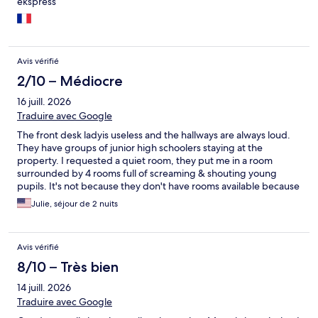
ekspress
Avis vérifié
2/10 – Médiocre
16 juill. 2026
Traduire avec Google
The front desk ladyis useless and the hallways are always loud.
They have groups of junior high schoolers staying at the
property. I requested a quiet room, they put me in a room
surrounded by 4 rooms full of screaming & shouting young
pupils. It's not because they don't have rooms available because
they moved me as soon as I complained about this. It's just a
Julie, séjour de 2 nuits
useless front desk lady made a horrible arrangement. The
property is OLD and ROTTEN. Don't believe the pictures you
see on this site!!! The door frames are so old and rotten, you can
Avis vérifié
see from my picture, that it smells. However, the strongest smell
comes from their towels...... You wouldn't even dare to use it
8/10 – Très bien
because it smells so badly that I only used it for my feet. They
14 juill. 2026
don't have breakfast area, coffee, bar, lounge, laundry, nothing
on site. Just an fyi.FYI. I got bit on my leg too and I only stayed
Traduire avec Google
for 2 nights...