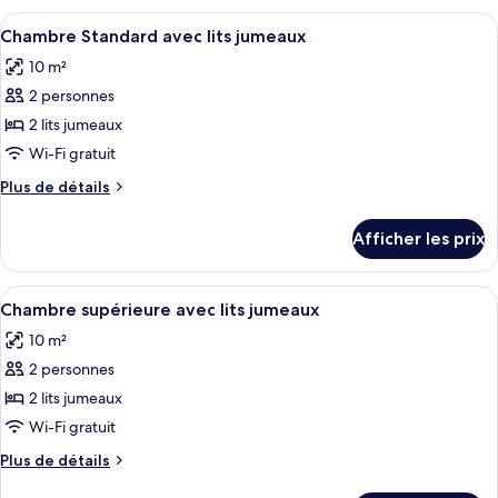
quadruple
quadruple
Afficher
Une chambre d’hôtel avec deux lits, ch
familiale
4
familiale
Chambre Standard avec lits jumeaux
toutes
10 m²
les
2 personnes
photos
pour
2 lits jumeaux
ce
Wi-Fi gratuit
type
Plus
Plus de détails
de
de
chambre :
détails
Afficher les prix
pour
Chambre
Chambre
Standard
Standard
Afficher
Une chambre d’hôtel avec deux lits, ch
avec
4
avec
Chambre supérieure avec lits jumeaux
toutes
lits
lits
10 m²
jumeaux
les
jumeaux
2 personnes
photos
pour
2 lits jumeaux
ce
Wi-Fi gratuit
type
Plus
Plus de détails
de
de