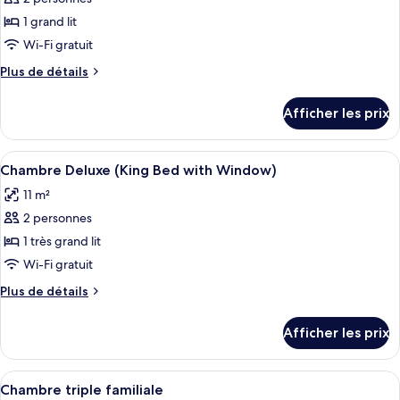
photos
pour
1 grand lit
ce
Wi-Fi gratuit
type
Plus
Plus de détails
de
de
chambre :
détails
Afficher les prix
pour
Chambre
Chambre
Standard,
Standard,
Afficher
Une chambre d’hôtel comprenant un lit
1
11
1
Chambre Deluxe (King Bed with Window)
toutes
grand
grand
11 m²
lit,
les
lit,
pas
2 personnes
photos
pas
de
pour
1 très grand lit
de
fenêtre
ce
Wi-Fi gratuit
fenêtre
type
Plus
Plus de détails
de
de
chambre :
détails
Afficher les prix
pour
Chambre
Chambre
Deluxe
Deluxe
Afficher
Une chambre d’hôtel avec deux lits, un
(King
11
(King
Chambre triple familiale