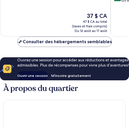
sur
126 a
10,
10,
Très
Très
bien,
Le
37 $ CA
bien,
323 avis
prix
126 avis
47 $ CA au total
est
(taxes et frais compris)
de
Du 16 août au 17 août
37 $ CA
Consulter des hébergements semblables
Ouvrez une session pour accéder aux réductions et avantages
admissibles. Plus de récompenses pour vivre plus d’aventures!
Ouvrir une session
M’inscrire gratuitement
À propos du quartier