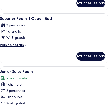
chambre :
détails
Afficher les prix
pour
Chambre
Chambre
supérieure
supérieure
Afficher
Coffre-fort, rideaux d’obscurcissement
avec
8
avec
Superior Room, 1 Queen Bed
toutes
lits
lits
2 personnes
jumeaux
les
jumeaux
1 grand lit
photos
pour
Wi-Fi gratuit
ce
Plus
Plus de détails
type
de
détails
de
Afficher les prix
pour
chambre :
Superior
Superior
Room,
Afficher
Une chambre d’hôtel équipée d’un lit, 
1
Room,
1
Junior Suite Room
toutes
Queen
1
Vue sur la ville
Bed
les
Queen
1 chambre
photos
Bed
pour
2 personnes
ce
1 lit double
type
Wi-Fi gratuit
de