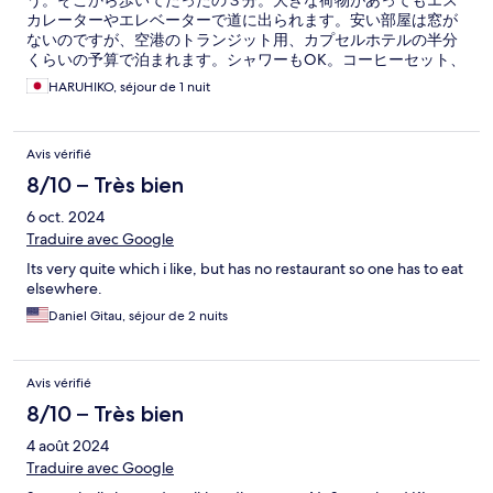
う。そこから歩いてたったの３分。大きな荷物があってもエス
カレーターやエレベーターで道に出られます。安い部屋は窓が
ないのですが、空港のトランジット用、カプセルホテルの半分
くらいの予算で泊まれます。シャワーもOK。コーヒーセット、
湯沸かし器あり。隣は２４時間営業の激ウマレストラン。空港
HARUHIKO, séjour de 1 nuit
まで１５リンギでいける空港バスは２４時間あり、そこまでも
歩いて５分。とにかく便利で、清潔、安く旅行したいのならこ
こです。
Avis vérifié
8/10 – Très bien
6 oct. 2024
Traduire avec Google
Its very quite which i like, but has no restaurant so one has to eat
elsewhere.
Daniel Gitau, séjour de 2 nuits
Avis vérifié
8/10 – Très bien
4 août 2024
Traduire avec Google