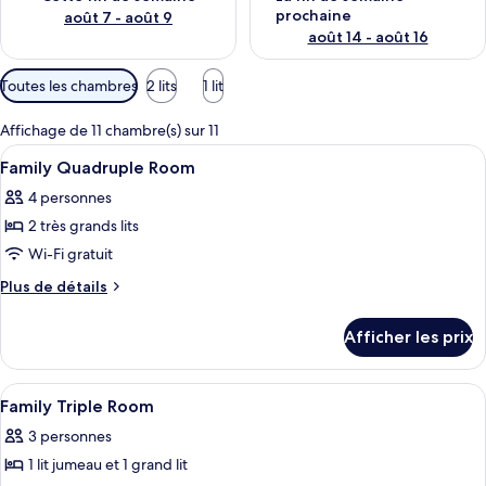
prochaine
août 7 - août 9
août 14 - août 16
Filtres
Toutes les chambres
2 lits
1 lit
disponibles
pour
Affichage de 11 chambre(s) sur 11
les
Afficher
Coffre-fort, rideaux d’obscurcissement
2
Family Quadruple Room
chambres
toutes
4 personnes
les
2 très grands lits
photos
pour
Wi-Fi gratuit
ce
Plus
Plus de détails
type
de
détails
de
Afficher les prix
pour
chambre :
Family
Family
Quadruple
Afficher
Coffre-fort, rideaux d’obscurcissement
7
Quadruple
Room
Family Triple Room
toutes
Room
3 personnes
les
1 lit jumeau et 1 grand lit
photos