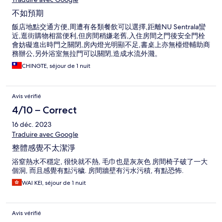
不如預期
飯店地點交通方便,周遭有各類餐飲可以選擇,距離NU Sentrala蠻
近,逛街購物相當便利,但房間稍嫌老舊,入住房間之門後安全門栓
會妨礙進出時門之關閉,房內燈光明顯不足,書桌上亦無檯燈輔助商
務辦公,另外浴室無拉門可以關閉,造成水流外濺。
CHINGTE, séjour de 1 nuit
Avis vérifié
4/10 – Correct
16 déc. 2023
Traduire avec Google
整體感覺不太潔淨
浴窒熱水不穩定, 很快就不熱, 毛巾也是灰灰色 房間椅子破了一大
個洞, 而且感覺有點污穢. 房間牆壁有污水污積, 有點恐怖.
WAI KEI, séjour de 1 nuit
Avis vérifié