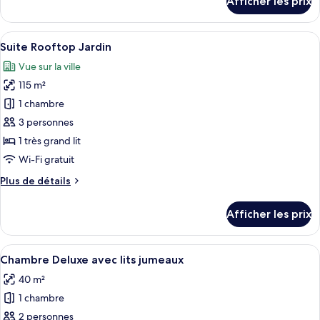
Afficher les prix
(Premier)
pour
Suite
majestueuse
Afficher
Une terrasse sur le toit, meublée de mo
8
(Premier)
Suite Rooftop Jardin
toutes
Vue sur la ville
les
115 m²
photos
pour
1 chambre
ce
3 personnes
type
1 très grand lit
de
Wi-Fi gratuit
chambre :
Plus
Plus de détails
Suite
de
Rooftop
détails
Afficher les prix
Jardin
pour
Suite
Rooftop
Afficher
Une chambre d’hôtel avec deux lits, u
6
Jardin
Chambre Deluxe avec lits jumeaux
toutes
40 m²
les
1 chambre
photos
pour
2 personnes