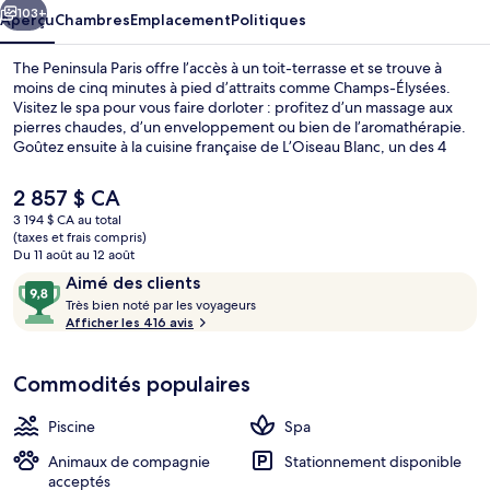
103+
Aperçu
Chambres
Emplacement
Politiques
The Peninsula Paris offre l’accès à un toit-terrasse et se trouve à
moins de cinq minutes à pied d’attraits comme Champs-Élysées.
Visitez le spa pour vous faire dorloter : profitez d’un massage aux
pierres chaudes, d’un enveloppement ou bien de l’aromathérapie.
Goûtez ensuite à la cuisine française de L’Oiseau Blanc, un des 4
restaurants, qui sert le dîner et le souper. Parmi les autres points
saillants de palais de luxe, notons 2 bars-salons, une piscine
Le
2 857 $ CA
intérieure et un centre d’entraînement physique. Les autres
prix
3 194 $ CA au total
voyageurs adorent le personnel serviable. Le transport en commun
actuel
(taxes et frais compris)
se trouve à quelques minutes de marche : Station de métro Kléber
4 restaurants servant le déjeuner, le dî
est
Du 11 août au 12 août
est à quelques pas et Station de métro Boissière se trouve
de 2 857 $ CA
Avis
9,8
Aimé des clients
à 7 minutes.
T
sur
Très bien noté par les voyageurs
r
Afficher les 416 avis
10,
è
Aimé
s
des
Commodités populaires
clients
b
i
Piscine
Spa
e
n
Animaux de compagnie
Stationnement disponible
acceptés