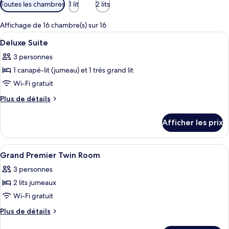
Filtres
Toutes les chambres
1 lit
2 lits
disponibles
pour
Affichage de 16 chambre(s) sur 16
les
Afficher
Draps en coton égyptien, literie de qua
5
Deluxe Suite
chambres
toutes
3 personnes
les
1 canapé-lit (jumeau) et 1 très grand lit
photos
pour
Wi-Fi gratuit
ce
Plus
Plus de détails
type
de
détails
de
Afficher les prix
pour
chambre :
Deluxe
Deluxe
Suite
Afficher
Une chambre d’hôtel avec un grand lit,
4
Suite
Grand Premier Twin Room
toutes
3 personnes
les
2 lits jumeaux
photos
pour
Wi-Fi gratuit
ce
Plus
Plus de détails
type
de
détails