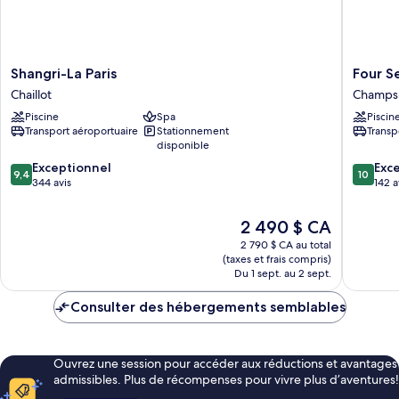
Shangri-
Four
Shangri-La Paris
Four S
La
Seasons
Chaillot
Champs-
Paris
Hotel
Piscine
Spa
Piscin
Chaillot
George
Transport aéroportuaire
Stationnement
Transp
V
disponible
Champs
9.4
10.0
Exceptionnel
Élysées
Exc
9,4
10
sur
sur
344 avis
142 a
10,
10,
Exceptionnel,
Exceptio
Le
2 490 $ CA
344 avis
142 avis
prix
2 790 $ CA au total
est
(taxes et frais compris)
de
Du 1 sept. au 2 sept.
2 490 $ CA
Consulter des hébergements semblables
Ouvrez une session pour accéder aux réductions et avantages
admissibles. Plus de récompenses pour vivre plus d’aventures!