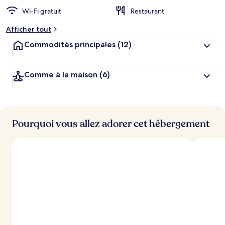
n
Wi-Fi gratuit
Restaurant
o
t
Afficher tout
é
Commodités principales
(12)
p
a
r
Comme à la maison
(6)
l
e
s
Pourquoi vous allez adorer cet hébergement
v
o
y
a
g
e
u
r
s