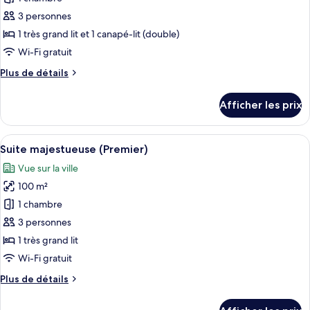
photos
pour
3 personnes
ce
1 très grand lit et 1 canapé-lit (double)
type
Wi-Fi gratuit
de
Plus
Plus de détails
chambre :
de
Suite
détails
Afficher les prix
pour
Deluxe
Suite
Deluxe
Afficher
Une chambre d’hôtel avec un grand lit,
9
Suite majestueuse (Premier)
toutes
Vue sur la ville
les
100 m²
photos
pour
1 chambre
ce
3 personnes
type
1 très grand lit
de
Wi-Fi gratuit
chambre :
Plus
Plus de détails
Suite
de
majestueuse
détails