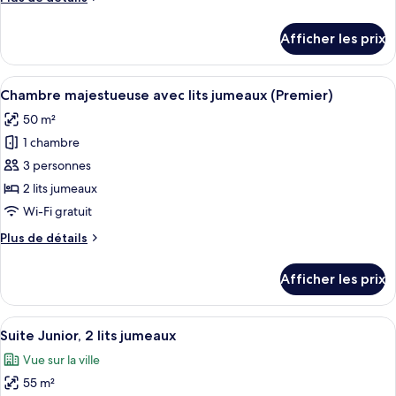
chambre :
de
Chambre
détails
Afficher les prix
pour
majestueuse,
Chambre
1
majestueuse,
Afficher
Une chambre d’hôtel avec un grand lit, 
très
6
1
Chambre majestueuse avec lits jumeaux (Premier)
toutes
grand
très
50 m²
grand
les
lit
lit
1 chambre
photos
(Premier)
(Premier)
pour
3 personnes
ce
2 lits jumeaux
type
Wi-Fi gratuit
de
Plus
Plus de détails
chambre :
de
Chambre
détails
Afficher les prix
pour
majestueuse
Chambre
avec
majestueuse
Afficher
Une chambre d’hôtel avec un grand lit,
lits
6
avec
Suite Junior, 2 lits jumeaux
toutes
jumeaux
lits
Vue sur la ville
jumeaux
les
(Premier)
(Premier)
55 m²
photos