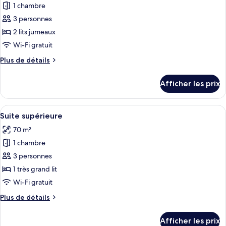
pour
1 chambre
ce
3 personnes
type
2 lits jumeaux
de
Wi-Fi gratuit
chambre :
Plus
Plus de détails
Suite
de
Junior,
détails
Afficher les prix
2
pour
Suite
lits
Junior,
Afficher
Une chambre d’hôtel moderne équipée d’
jumeaux
5
2
Suite supérieure
toutes
lits
70 m²
jumeaux
les
1 chambre
photos
pour
3 personnes
ce
1 très grand lit
type
Wi-Fi gratuit
de
Plus
Plus de détails
chambre :
de
Suite
détails
Afficher les prix
pour