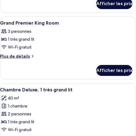
de
Afficher les prix
pour
chambre :
Grand
Grand
Premier
Afficher
Une chambre d’hôtel avec un lit, un bur
4
Premier
Twin
Grand Premier King Room
toutes
Room
Twin
3 personnes
les
Room
1 très grand lit
photos
pour
Wi-Fi gratuit
ce
Plus
Plus de détails
type
de
détails
de
Afficher les prix
pour
chambre :
Grand
Grand
Premier
Afficher
Une chambre d’hôtel avec un grand lit,
6
Premier
King
Chambre Deluxe, 1 très grand lit
toutes
Room
King
40 m²
les
Room
1 chambre
photos
pour
2 personnes
ce
1 très grand lit
type
Wi-Fi gratuit
de