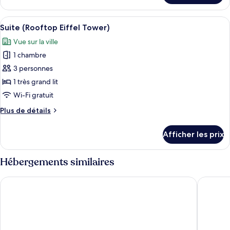
supérieure
Suite
supérieure
Afficher
Une terrasse sur le toit, avec une table
7
Suite (Rooftop Eiffel Tower)
toutes
Vue sur la ville
les
1 chambre
photos
pour
3 personnes
ce
1 très grand lit
type
Wi-Fi gratuit
de
Plus
Plus de détails
chambre :
de
Suite
détails
Afficher les prix
pour
(Rooftop
Suite
Eiffel
(Rooftop
Hébergements similaires
Tower)
Eiffel
Tower)
Shangri-La Paris
Four Sea