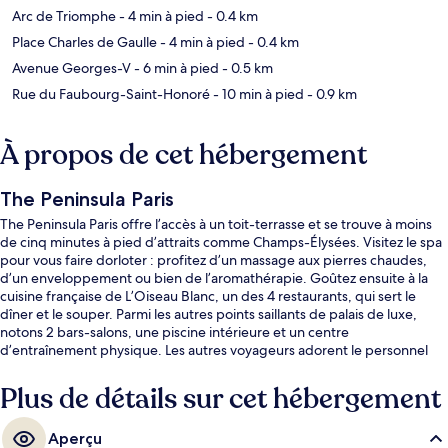
Arc de Triomphe
- 4 min à pied
- 0.4 km
Place Charles de Gaulle
- 4 min à pied
- 0.4 km
Avenue Georges-V
- 6 min à pied
- 0.5 km
Rue du Faubourg-Saint-Honoré
- 10 min à pied
- 0.9 km
À propos de cet hébergement
The Peninsula Paris
The Peninsula Paris offre l’accès à un toit-terrasse et se trouve à moins
de cinq minutes à pied d’attraits comme Champs-Élysées. Visitez le spa
pour vous faire dorloter : profitez d’un massage aux pierres chaudes,
d’un enveloppement ou bien de l’aromathérapie. Goûtez ensuite à la
cuisine française de L’Oiseau Blanc, un des 4 restaurants, qui sert le
dîner et le souper. Parmi les autres points saillants de palais de luxe,
notons 2 bars-salons, une piscine intérieure et un centre
d’entraînement physique. Les autres voyageurs adorent le personnel
serviable. Le transport en commun se trouve à quelques minutes de
marche : Station de métro Kléber est à quelques pas et Station de
Plus de détails sur cet hébergement
métro Boissière se trouve à 7 minutes.
Aperçu