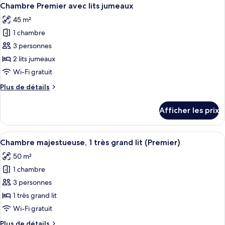
Afficher
très
6
1
Chambre Premier avec lits jumeaux
toutes
grand
très
45 m²
grand
les
lit
lit
1 chambre
photos
pour
3 personnes
ce
2 lits jumeaux
type
Wi-Fi gratuit
de
Plus
Plus de détails
chambre :
de
Chambre
détails
Afficher les prix
pour
Premier
Chambre
avec
Premier
Afficher
Une chambre d’hôtel avec un grand lit, 
lits
6
avec
Chambre majestueuse, 1 très grand lit (Premier)
toutes
jumeaux
lits
50 m²
jumeaux
les
1 chambre
photos
pour
3 personnes
ce
1 très grand lit
type
Wi-Fi gratuit
de
Plus
Plus de détails