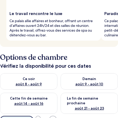
Le travail rencontre le luxe
Paradis
Ce palais allie affaires et bonheur, offrant un centre
Ce palac
d’affaires ouvert 24h/24 et des salles de réunion.
internati
Après le travail, offrez-vous des services de spa ou
petit-dé
détendez-vous au bar.
culinaire
Options de chambre
Vérifiez la disponibilité pour ces dates
Vérifier la disponibilité pour ce soir août 8 - août 9
Vérifier la disponibilité pour 
Ce soir
Demain
août 8 - août 9
août 9 - août 10
Vérifier la disponibilité pour cette fin de semaine août 14 - aoû
Vérifier la disponibilité pour 
Cette fin de semaine
La fin de semaine
prochaine
août 14 - août 16
août 21 - août 23