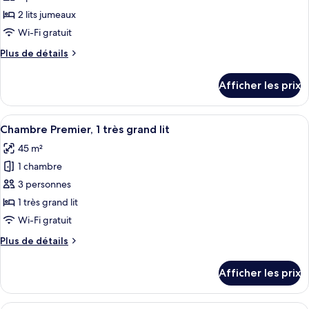
ce
2 lits jumeaux
type
Wi-Fi gratuit
de
Plus
Plus de détails
chambre :
de
Chambre
détails
Afficher les prix
pour
Deluxe
Chambre
avec
Deluxe
Afficher
Une chambre d’hôtel avec un grand lit,
lits
5
avec
Chambre Premier, 1 très grand lit
toutes
jumeaux
lits
45 m²
jumeaux
les
1 chambre
photos
pour
3 personnes
ce
1 très grand lit
type
Wi-Fi gratuit
de
Plus
Plus de détails
chambre :
de
Chambre
détails
Afficher les prix
pour
Premier,
Chambre
1
Premier,
Une chambre d’hôtel avec deux lits, u