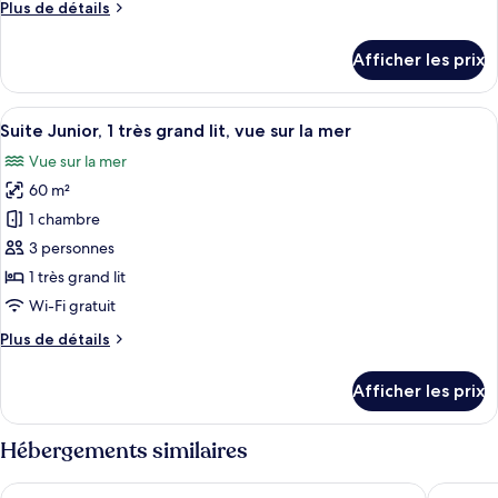
Plus
Plus de détails
Suite
de
Junior,
détails
Afficher les prix
1
pour
Suite
très
Junior,
Afficher
Une chambre d’hôtel dotée d’un grand l
grand
8
1
Suite Junior, 1 très grand lit, vue sur la mer
toutes
lit
très
Vue sur la mer
grand
les
lit
60 m²
photos
pour
1 chambre
ce
3 personnes
type
1 très grand lit
de
Wi-Fi gratuit
chambre :
Plus
Plus de détails
Suite
de
Junior,
détails
Afficher les prix
1
pour
Suite
très
Junior,
Hébergements similaires
grand
1
lit,
très
Hampton by Hilton Doha Old Town
Radisson
grand