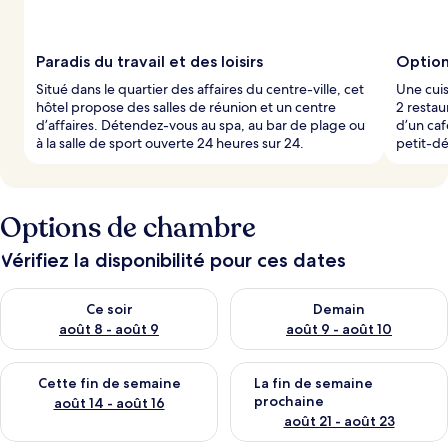
Paradis du travail et des loisirs
Option
Situé dans le quartier des affaires du centre-ville, cet
Une cuis
hôtel propose des salles de réunion et un centre
2 restau
d’affaires. Détendez-vous au spa, au bar de plage ou
d’un caf
à la salle de sport ouverte 24 heures sur 24.
petit-d
Options de chambre
Vérifiez la disponibilité pour ces dates
Vérifier la disponibilité pour ce soir août 8 - août 9
Vérifier la disponibilité pour 
Ce soir
Demain
août 8 - août 9
août 9 - août 10
Vérifier la disponibilité pour cette fin de semaine août 14 - aoû
Vérifier la disponibilité pour 
Cette fin de semaine
La fin de semaine
prochaine
août 14 - août 16
août 21 - août 23