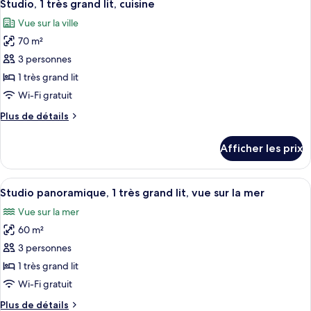
9
très
Studio, 1 très grand lit, cuisine
toutes
lit
grand
Vue sur la ville
lit
les
(Sea
(Sea
70 m²
photos
&
&
pour
3 personnes
Skyline
Skyline
ce
View)
View)
1 très grand lit
type
Wi-Fi gratuit
de
Plus
Plus de détails
chambre :
de
Studio,
détails
Afficher les prix
pour
1
Studio,
très
1
Afficher
Une chambre d’hôtel moderne équipée d
grand
9
très
Studio panoramique, 1 très grand lit, vue sur la mer
toutes
lit,
grand
Vue sur la mer
lit,
les
cuisine
cuisine
60 m²
photos
pour
3 personnes
ce
1 très grand lit
type
Wi-Fi gratuit
de
Plus
Plus de détails