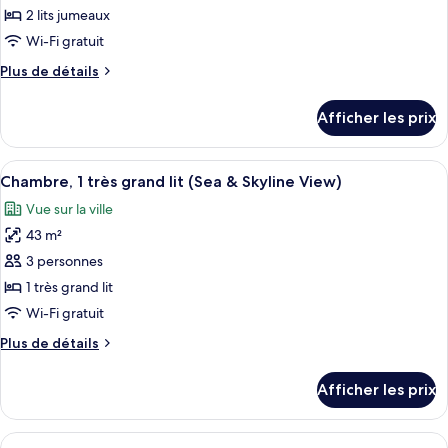
ce
2 lits jumeaux
type
Wi-Fi gratuit
de
Plus
Plus de détails
chambre :
de
Chambre
détails
Afficher les prix
pour
avec
Chambre
lits
avec
Afficher
Une chambre d’hôtel avec un grand lit
jumeaux
8
lits
Chambre, 1 très grand lit (Sea & Skyline View)
toutes
(Guest)
jumeaux
Vue sur la ville
(Guest)
les
43 m²
photos
pour
3 personnes
ce
1 très grand lit
type
Wi-Fi gratuit
de
Plus
Plus de détails
chambre :
de
Chambre,
détails
Afficher les prix
pour
1
Chambre,
très
1
Afficher
Une chambre d’hôtel moderne équipée d
grand