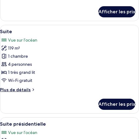
chambre :
de
Studio
détails
Afficher les prix
pour
panoramique,
Studio
1
panoramique,
Afficher
Une chambre d’hôtel avec un grand lit,
très
10
1
Suite
toutes
grand
très
Vue sur l’océan
grand
les
lit,
lit,
119 m²
photos
vue
vue
pour
1 chambre
sur
sur
ce
la
la
4 personnes
mer
type
mer
1 très grand lit
de
Wi-Fi gratuit
chambre :
Plus
Plus de détails
Suite
de
détails
Afficher les prix
pour
Suite
Afficher
Une chambre d’hôtel moderne dotée d’u
8
Suite présidentielle
toutes
Vue sur l’océan
les