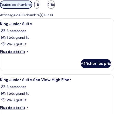
Filtres
Toutes les chambres
1 lit
2 lits
disponibles
pour
Affichage de 13 chambre(s) sur 13
les
Afficher
Literie de qualité, minibar, coffre-for
11
King Junior Suite
chambres
toutes
3 personnes
les
1 très grand lit
photos
pour
Wi-Fi gratuit
ce
Plus
Plus de détails
type
de
détails
de
Afficher les prix
pour
chambre :
King
King
Junior
Afficher
Salle de bain | Articles de toilette (gra
4
Junior
Suite
King Junior Suite Sea View High Floor
toutes
Suite
3 personnes
les
1 très grand lit
photos
pour
Wi-Fi gratuit
ce
Plus
Plus de détails
type
de