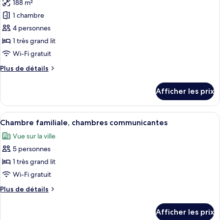
188 m²
photos
pour
1 chambre
ce
4 personnes
type
1 très grand lit
de
Wi-Fi gratuit
chambre :
Plus
Plus de détails
Suite
de
présidentielle
détails
Afficher les prix
pour
Suite
présidentielle
Afficher
Une chambre d’hôtel avec un grand lit,
10
Chambre familiale, chambres communicantes
toutes
Vue sur la ville
les
5 personnes
photos
pour
1 très grand lit
ce
Wi-Fi gratuit
type
Plus
Plus de détails
de
de
chambre :
détails
Afficher les prix
pour
Chambre