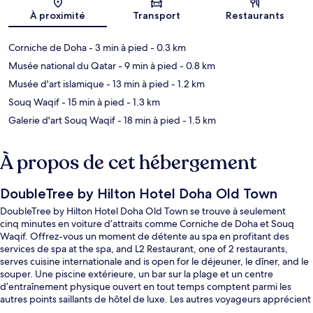
Carte
À proximité
Transport
Restaurants
Corniche de Doha
- 3 min à pied
- 0.3 km
Musée national du Qatar
- 9 min à pied
- 0.8 km
Musée d'art islamique
- 13 min à pied
- 1.2 km
Souq Waqif
- 15 min à pied
- 1.3 km
Galerie d'art Souq Waqif
- 18 min à pied
- 1.5 km
À propos de cet hébergement
DoubleTree by Hilton Hotel Doha Old Town
DoubleTree by Hilton Hotel Doha Old Town se trouve à seulement
cinq minutes en voiture d’attraits comme Corniche de Doha et Souq
Waqif. Offrez-vous un moment de détente au spa en profitant des
services de spa at the spa, and L2 Restaurant, one of 2 restaurants,
serves cuisine internationale and is open for le déjeuner, le dîner, and le
souper. Une piscine extérieure, un bar sur la plage et un centre
d’entraînement physique ouvert en tout temps comptent parmi les
autres points saillants de hôtel de luxe. Les autres voyageurs apprécient
vraiment le personnel serviable. Le transport en commun se trouve à