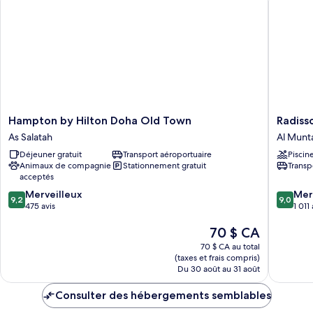
vue
lit,
sur
vue
la
sur
mer
la
mer
Hampton
Radisso
Hampton by Hilton Doha Old Town
Radiss
by
Blu
As Salatah
Al Munt
Hilton
Hotel
Déjeuner gratuit
Transport aéroportuaire
Piscin
Doha
Doha
Animaux de compagnie
Stationnement gratuit
Transp
Old
Al
acceptés
Town
Muntaz
9.2
9.0
As
Merveilleux
Mer
9,2
9,0
sur
sur
Salatah
475 avis
1 011 
10,
10,
Le
70 $ CA
Merveilleux,
Merveill
prix
475 avis
1 011 avis
70 $ CA au total
est
(taxes et frais compris)
de
Du 30 août au 31 août
70 $ CA
Consulter des hébergements semblables