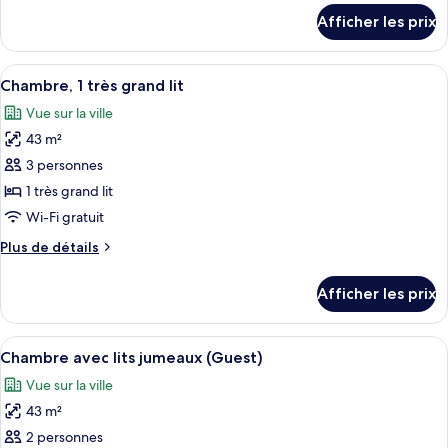
détails
de
Afficher les prix
pour
chambre :
King
King
Junior
Afficher
Une chambre d’hôtel avec un grand lit
11
Junior
Suite
Chambre, 1 très grand lit
toutes
Sea
Suite
Vue sur la ville
View
les
Sea
High
43 m²
photos
View
Floor
pour
3 personnes
High
ce
1 très grand lit
Floor
type
Wi-Fi gratuit
de
Plus
Plus de détails
chambre :
de
Chambre,
détails
Afficher les prix
pour
1
Chambre,
très
1
Afficher
Une chambre d’hôtel avec deux lits, un 
grand
9
très
Chambre avec lits jumeaux (Guest)
toutes
lit
grand
Vue sur la ville
lit
les
43 m²
photos
pour
2 personnes