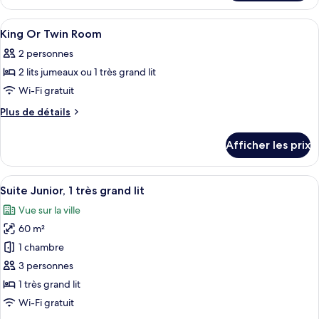
Chambre
familiale,
familiale,
Afficher
Literie de qualité, minibar, coffre-for
chambres
5
chambres
King Or Twin Room
toutes
communicantes
communicantes
2 personnes
les
2 lits jumeaux ou 1 très grand lit
photos
pour
Wi-Fi gratuit
ce
Plus
Plus de détails
type
de
détails
de
Afficher les prix
pour
chambre :
King
King
Or
Afficher
Une chambre d’hôtel dotée d’un grand l
11
Or
Twin
Suite Junior, 1 très grand lit
toutes
Room
Twin
Vue sur la ville
les
Room
60 m²
photos
pour
1 chambre
ce
3 personnes
type
1 très grand lit
de
Wi-Fi gratuit
chambre :