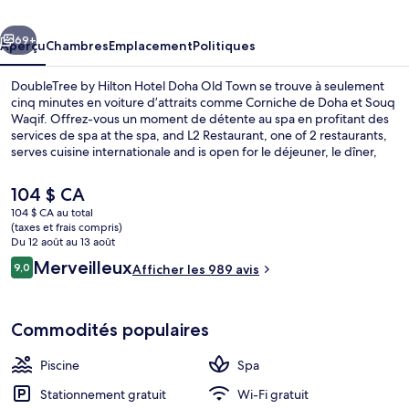
Hilton
cédent
Suivant
Hotel
69+
Aperçu
Chambres
Emplacement
Politiques
Doha
DoubleTree by Hilton Hotel Doha Old Town se trouve à seulement
Old
cinq minutes en voiture d’attraits comme Corniche de Doha et Souq
Waqif. Offrez-vous un moment de détente au spa en profitant des
Town
services de spa at the spa, and L2 Restaurant, one of 2 restaurants,
serves cuisine internationale and is open for le déjeuner, le dîner,
and le souper. Une piscine extérieure, un bar sur la plage et un
centre d’entraînement physique ouvert en tout temps comptent
Le
104 $ CA
parmi les autres points saillants de hôtel de luxe. Les autres
prix
104 $ CA au total
voyageurs apprécient vraiment le personnel serviable. Le transport
actuel
(taxes et frais compris)
en commun se trouve à proximité : National Museum Station est à
Plage privée à proximité, service de na
est
Du 12 août au 13 août
seulement 10 minutes à pied.
de 104 $ CA
Avis
Merveilleux
9,0
Afficher les 989 avis
9,0 sur 10 –
Commodités populaires
Piscine
Spa
Stationnement gratuit
Wi-Fi gratuit