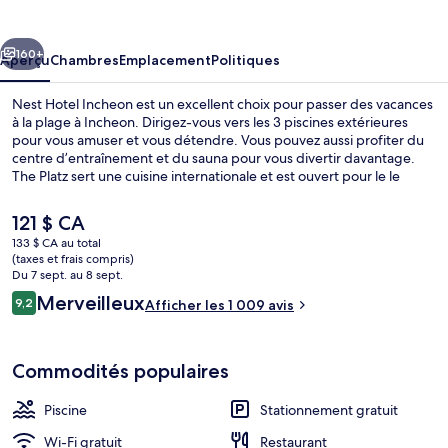
Hotel
Incheon
cédent
Suivant
160+
Aperçu
Chambres
Emplacement
Politiques
Nest Hotel Incheon est un excellent choix pour passer des vacances
à la plage à Incheon. Dirigez-vous vers les 3 piscines extérieures
pour vous amuser et vous détendre. Vous pouvez aussi profiter du
centre d’entraînement et du sauna pour vous divertir davantage.
The Platz sert une cuisine internationale et est ouvert pour le le
déjeuner, le le dîner et le le souper. Parmi les autres points saillants
de hôtel de luxe, notons 2 bars-salons, un bar attenant à la piscine
Le
121 $ CA
et piscine extérieure en saison. Le personnel serviable et l’état
prix
133 $ CA au total
général de l’hébergement sont des éléments très prisés par les
actuel
(taxes et frais compris)
voyageurs. L’hébergement se situe à quelques minutes de marche
Patio Suite - Breakfast for 2 + Pool acc
est
Du 7 sept. au 8 sept.
du transport en commun : Water Park Station se trouve à 8 minutes.
de 121 $ CA
Avis
Merveilleux
9,2
Afficher les 1 009 avis
9,2 sur 10 –
Commodités populaires
Piscine
Stationnement gratuit
Wi-Fi gratuit
Restaurant