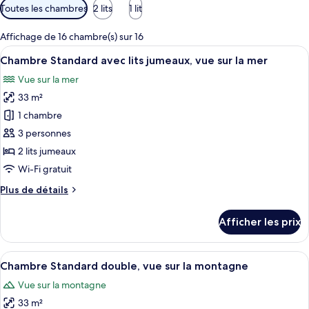
Filtres
Toutes les chambres
2 lits
1 lit
disponibles
pour
Affichage de 16 chambre(s) sur 16
les
Afficher
Une chambre d’hôtel avec deux lits, u
6
Chambre Standard avec lits jumeaux, vue sur la mer
chambres
toutes
Vue sur la mer
les
33 m²
photos
pour
1 chambre
ce
3 personnes
type
2 lits jumeaux
de
Wi-Fi gratuit
chambre :
Plus
Plus de détails
Chambre
de
Standard
détails
Afficher les prix
avec
pour
Chambre
lits
Standard
Afficher
Une chambre d’hôtel moderne dotée d’un
jumeaux,
7
avec
Chambre Standard double, vue sur la montagne
toutes
vue
lits
Vue sur la montagne
jumeaux,
les
sur
vue
33 m²
photos
la