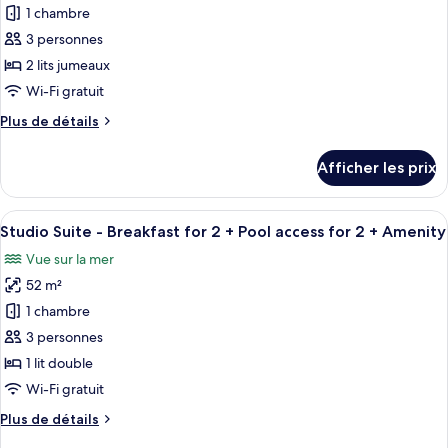
mer
pour
1 chambre
ce
3 personnes
type
2 lits jumeaux
de
Wi-Fi gratuit
chambre :
Plus
Plus de détails
Chambre
de
Standard
détails
Afficher les prix
avec
pour
Chambre
lits
Standard
Afficher
Une chambre d’hôtel moderne dotée d’un
jumeaux,
4
avec
Studio Suite - Breakfast for 2 + Pool access for 2 + Amenity
toutes
vue
lits
Vue sur la mer
jumeaux,
les
sur
vue
52 m²
photos
la
sur
pour
montagne
1 chambre
la
ce
montagne
3 personnes
type
1 lit double
de
Wi-Fi gratuit
chambre :
Plus
Plus de détails
Studio
de