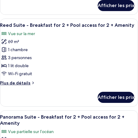
Suite
détails
Afficher les prix
-
pour
Studio
Breakfast
Suite
Afficher
Un salon moderne avec un canapé, un t
for
4
-
Reed Suite - Breakfast for 2 + Pool access for 2 + Amenity
toutes
2
Breakfast
Vue sur la mer
for
les
+
2
69 m²
photos
Pool
+
pour
access
1 chambre
Pool
ce
for
access
3 personnes
for
type
2
1 lit double
2
de
+
Wi-Fi gratuit
+
chambre :
Amenity
Amenity
Plus
Plus de détails
Reed
de
Suite
détails
Afficher les prix
-
pour
Reed
Breakfast
Suite
Afficher
Une chambre d’hôtel moderne avec un g
for
5
-
Panorama Suite - Breakfast for 2 + Pool access for 2 +
toutes
2
Breakfast
Amenity
for
les
+
Vue partielle sur l’océan
2
photos
Pool
+