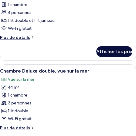
sur
pour
mer
1 chambre
la
ce
mer
4 personnes
type
1 lit double et 1 lit jumeau
de
Wi-Fi gratuit
chambre :
Plus
Plus de détails
Chambre
de
Deluxe
détails
Afficher les prix
avec
pour
Chambre
lits
Deluxe
Afficher
Une chambre d’hôtel moderne dotée d’u
jumeaux,
8
avec
Chambre Deluxe double, vue sur la mer
toutes
vue
lits
Vue sur la mer
jumeaux,
les
sur
vue
44 m²
photos
la
sur
pour
montagne
1 chambre
la
ce
montagne
3 personnes
type
1 lit double
de
Wi-Fi gratuit
chambre :
Plus
Plus de détails
Chambre
de