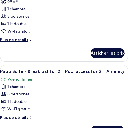
69 m²
pour
access
Pool
1 chambre
ce
for
access
for
type
2
3 personnes
2
de
+
1 lit double
+
chambre :
Amenity
Amenity
Wi-Fi gratuit
Panorama
Plus
Plus de détails
Suite
de
-
détails
Afficher les prix
pour
Breakfast
Panorama
for
Suite
Afficher
Un salon moderne comprenant un ensem
2
7
-
Patio Suite - Breakfast for 2 + Pool access for 2 + Amenity
toutes
+
Breakfast
Vue sur la mer
for
les
Pool
2
1 chambre
photos
access
+
pour
3 personnes
for
Pool
ce
access
2
1 lit double
for
type
+
Wi-Fi gratuit
2
de
Amenity
+
Plus
Plus de détails
chambre :
Amenity
de
Patio
détails