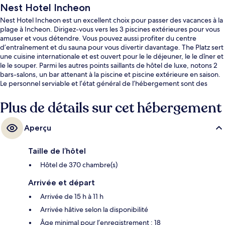
Nest Hotel Incheon
Nest Hotel Incheon est un excellent choix pour passer des vacances à la
plage à Incheon. Dirigez-vous vers les 3 piscines extérieures pour vous
amuser et vous détendre. Vous pouvez aussi profiter du centre
d’entraînement et du sauna pour vous divertir davantage. The Platz sert
une cuisine internationale et est ouvert pour le le déjeuner, le le dîner et
le le souper. Parmi les autres points saillants de hôtel de luxe, notons 2
bars-salons, un bar attenant à la piscine et piscine extérieure en saison.
Le personnel serviable et l’état général de l’hébergement sont des
éléments très prisés par les voyageurs. L’hébergement se situe à
quelques minutes de marche du transport en commun : Water Park
Plus de détails sur cet hébergement
Station se trouve à 8 minutes.
Aperçu
Taille de l’hôtel
Hôtel de 370 chambre(s)
Arrivée et départ
Arrivée de 15 h à 11 h
Arrivée hâtive selon la disponibilité
Âge minimal pour l’enregistrement : 18