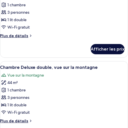
sur
pour
mer
1 chambre
la
ce
mer
3 personnes
type
1 lit double
de
Wi-Fi gratuit
chambre :
Plus
Plus de détails
Chambre
de
Standard
détails
Afficher les prix
double,
pour
Chambre
vue
Standard
Afficher
Une chambre d’hôtel équipée d’une télé
sur
7
double,
Chambre Deluxe double, vue sur la montagne
toutes
la
vue
Vue sur la montagne
sur
les
montagne
la
44 m²
photos
montagne
pour
1 chambre
ce
3 personnes
type
1 lit double
de
Wi-Fi gratuit
chambre :
Plus
Plus de détails
Chambre
de