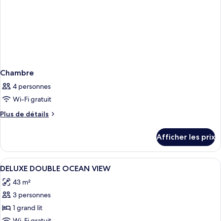
Chambre
4 personnes
Wi-Fi gratuit
Plus
Plus de détails
de
détails
Afficher les prix
pour
Chambre
Afficher
Minibar, coffre-fort, fer et planche à r
8
DELUXE DOUBLE OCEAN VIEW
toutes
43 m²
les
3 personnes
photos
pour
1 grand lit
ce
Wi-Fi gratuit