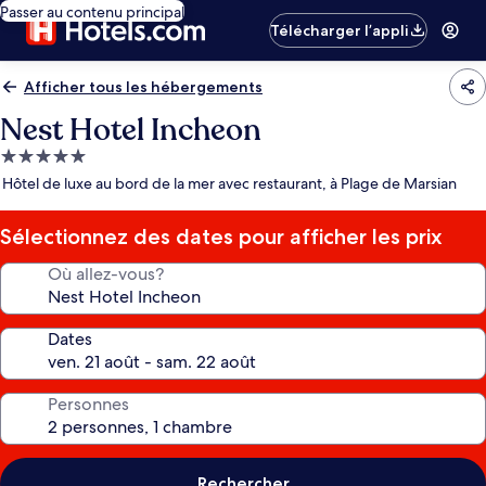
Passer au contenu principal
Télécharger l’appli
Afficher tous les hébergements
Nest Hotel Incheon
Hébergement
5.0 étoiles
Hôtel de luxe au bord de la mer avec restaurant, à Plage de Marsian
Sélectionnez des dates pour afficher les prix
Où allez-vous?
Dates
Personnes
Rechercher