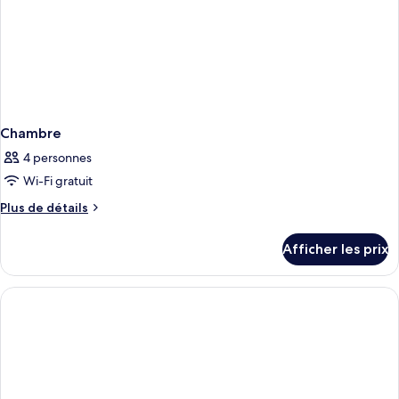
Chambre
4 personnes
Wi-Fi gratuit
Plus
Plus de détails
de
détails
Afficher les prix
pour
Chambre