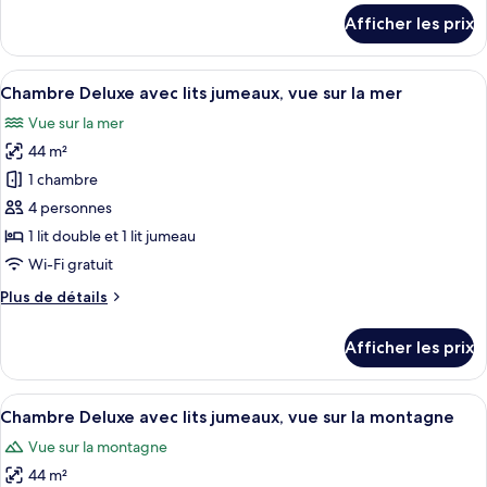
Deluxe
détails
Afficher les prix
double,
pour
Chambre
vue
Deluxe
Afficher
Une chambre d’hôtel moderne équipée d
sur
7
double,
Chambre Deluxe avec lits jumeaux, vue sur la mer
toutes
la
vue
Vue sur la mer
sur
les
montagne
la
44 m²
photos
montagne
pour
1 chambre
ce
4 personnes
type
1 lit double et 1 lit jumeau
de
Wi-Fi gratuit
chambre :
Plus
Plus de détails
Chambre
de
Deluxe
détails
Afficher les prix
avec
pour
Chambre
lits
Deluxe
Afficher
Une chambre d’hôtel moderne équipée d
jumeaux,
10
avec
Chambre Deluxe avec lits jumeaux, vue sur la montagne
toutes
vue
lits
Vue sur la montagne
jumeaux,
les
sur
vue
44 m²
photos
la