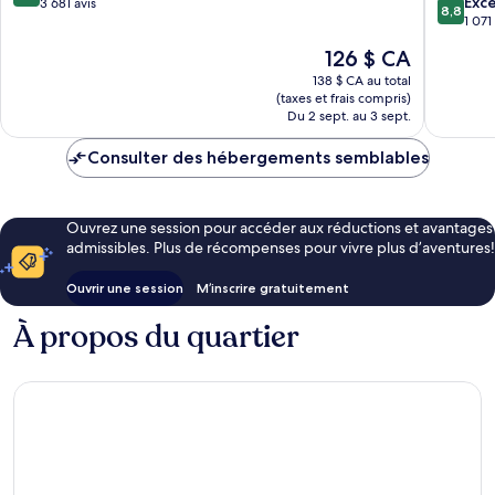
8.8
Jung-
Exce
sur
3 681 avis
8,8
sur
gu
1 071
10,
10,
Merveilleux,
Le
126 $ CA
Excellen
3 681 avis
prix
1 071 avi
138 $ CA au total
est
(taxes et frais compris)
de
Du 2 sept. au 3 sept.
126 $ CA
Consulter des hébergements semblables
Ouvrez une session pour accéder aux réductions et avantages
admissibles. Plus de récompenses pour vivre plus d’aventures!
Ouvrir une session
M’inscrire gratuitement
À propos du quartier