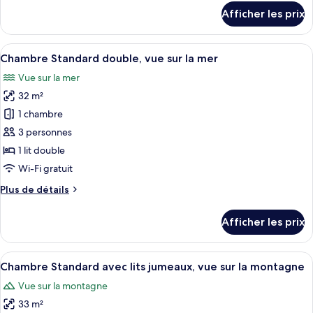
Deluxe
détails
Afficher les prix
double,
pour
Chambre
vue
Deluxe
Afficher
Une chambre d’hôtel dotée d’un grand l
sur
6
double,
Chambre Standard double, vue sur la mer
toutes
la
vue
Vue sur la mer
sur
les
mer
la
32 m²
photos
mer
pour
1 chambre
ce
3 personnes
type
1 lit double
de
Wi-Fi gratuit
chambre :
Plus
Plus de détails
Chambre
de
Standard
détails
Afficher les prix
double,
pour
Chambre
vue
Standard
Afficher
Une chambre d’hôtel avec deux lits, u
sur
8
double,
Chambre Standard avec lits jumeaux, vue sur la montagne
toutes
la
vue
Vue sur la montagne
sur
les
mer
la
33 m²
photos