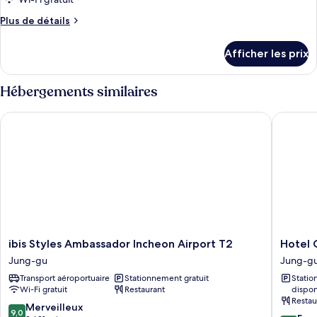
type
Plus
Plus de détails
de
de
chambre :
détails
Afficher les prix
pour
DELUXE
DELUXE
DOUBLE
DOUBLE
Hébergements similaires
OCEAN
OCEAN
VIEW
VIEW
ibis Styles Ambassador Incheon Airport T2
Hotel O
ibis
Hotel
ibis Styles Ambassador Incheon Airport T2
Hotel 
Styles
ORA
Jung-gu
Jung-g
Ambassador
Incheon
Transport aéroportuaire
Stationnement gratuit
Stati
Incheon
Jung-
Wi-Fi gratuit
Restaurant
dispon
Airport
gu
Restau
T2
9.0
Merveilleux
9,0