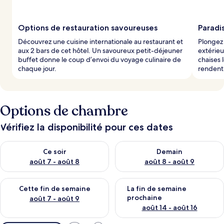
Options de restauration savoureuses
Paradis
Découvrez une cuisine internationale au restaurant et
Plongez 
aux 2 bars de cet hôtel. Un savoureux petit-déjeuner
extérieu
buffet donne le coup d’envoi du voyage culinaire de
chaises 
chaque jour.
rendent
Options de chambre
Vérifiez la disponibilité pour ces dates
Vérifier la disponibilité pour ce soir août 7 - août 8
Vérifier la disponibilité pour 
Ce soir
Demain
août 7 - août 8
août 8 - août 9
Vérifier la disponibilité pour cette fin de semaine août 7 - aoû
Vérifier la disponibilité pour 
Cette fin de semaine
La fin de semaine
prochaine
août 7 - août 9
août 14 - août 16