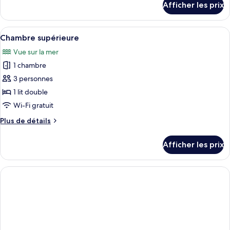
Afficher les prix
pour
Suite
Patio
-
Suite
Afficher
Une chambre d’hôtel moderne dotée d’un
Breakfast
6
-
Chambre supérieure
toutes
for
Breakfast
Vue sur la mer
for
les
2
2
1 chambre
photos
+
+
pour
3 personnes
Pool
Pool
ce
access
access
1 lit double
for
type
for
Wi-Fi gratuit
2
de
2
+
Plus
Plus de détails
chambre :
+
Amenity
de
Chambre
détails
Amenity
Afficher les prix
pour
supérieure
Chambre
supérieure