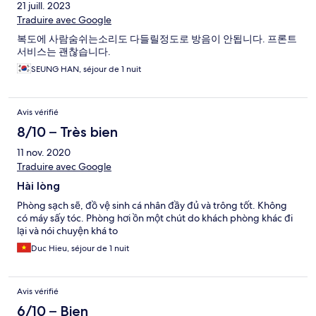
21 juill. 2023
Traduire avec Google
복도에 사람숨쉬는소리도 다들릴정도로 방음이 안됩니다. 프론트
서비스는 괜찮습니다.
SEUNG HAN, séjour de 1 nuit
Avis vérifié
8/10 – Très bien
11 nov. 2020
Traduire avec Google
Hài lòng
Phòng sạch sẽ, đồ vệ sinh cá nhân đầy đủ và trông tốt. Không
có máy sấy tóc. Phòng hơi ồn một chút do khách phòng khác đi
lại và nói chuyện khá to
Duc Hieu, séjour de 1 nuit
Avis vérifié
6/10 – Bien