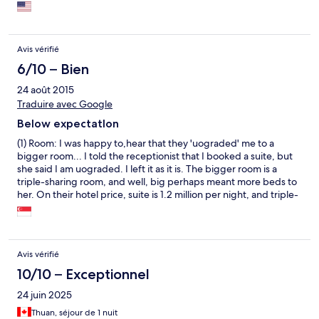
Avis vérifié
6/10 – Bien
24 août 2015
Traduire avec Google
Below expectatIon
(1) Room: I was happy to,hear that they 'uograded' me to a
bigger room... I told the receptionist that I booked a suite, but
she said I am uograded. I left it as it is. The bigger room is a
triple-sharing room, and well, big perhaps meant more beds to
her. On their hotel price, suite is 1.2 million per night, and triple-
sharing is 1 million... So I am wondering is I am downgraded or
uograded? (2) Lobby: the amount of incense burnt to the gods
is almost like fumigation. Too strong for one to linger. (3)
Breakfast: Simple pho for the first morning, but the music was
Avis vérifié
blasted at ten minutes to 9am to signal to us to get out of the
restaurant. Most unpleasant. There was no selection on
10/10 – Exceptionnel
Saturday. On Sunday, we have a mini-buffet spr as. (4) Noise: I
24 juin 2025
am a light-sleeper and was happy when I couldn't hear much of
the street traffic... But the chambermaids packed themselves
Thuan, séjour de 1 nuit