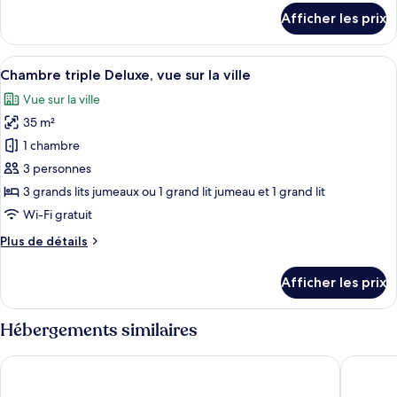
familiale,
détails
Afficher les prix
2
pour
Chambre
grands
familiale,
Afficher
Chambre triple Deluxe, vue sur la ville
lits
12
2
Chambre triple Deluxe, vue sur la ville
toutes
grands
Vue sur la ville
lits
les
35 m²
photos
pour
1 chambre
ce
3 personnes
type
3 grands lits jumeaux ou 1 grand lit jumeau et 1 grand lit
de
Wi-Fi gratuit
chambre :
Plus
Plus de détails
Chambre
de
triple
détails
Afficher les prix
Deluxe,
pour
Chambre
vue
triple
Hébergements similaires
sur
Deluxe,
la
vue
Minh Tam Hotel & Spa 32
Cactusla
sur
ville
la