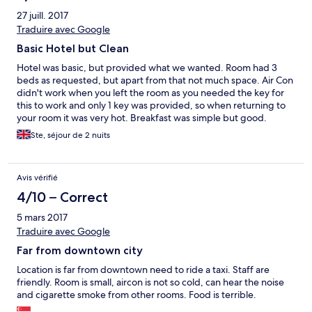
27 juill. 2017
Traduire avec Google
Basic Hotel but Clean
Hotel was basic, but provided what we wanted. Room had 3
beds as requested, but apart from that not much space. Air Con
didn't work when you left the room as you needed the key for
this to work and only 1 key was provided, so when returning to
your room it was very hot. Breakfast was simple but good.
Location was good and quite central to most places. Staff great
Ste, séjour de 2 nuits
Avis vérifié
4/10 – Correct
5 mars 2017
Traduire avec Google
Far from downtown city
Location is far from downtown need to ride a taxi. Staff are
friendly. Room is small, aircon is not so cold, can hear the noise
and cigarette smoke from other rooms. Food is terrible.