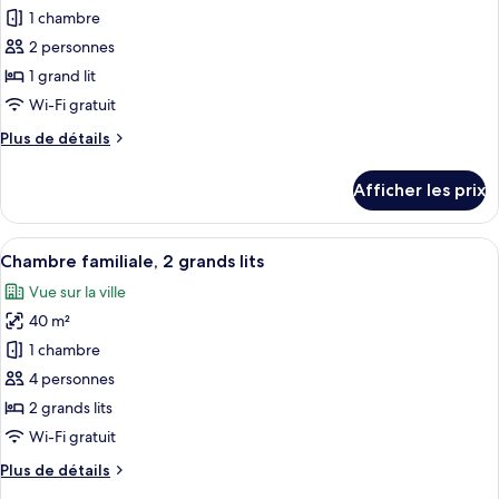
1 chambre
photos
pour
2 personnes
ce
1 grand lit
type
Wi-Fi gratuit
de
Plus
Plus de détails
chambre :
de
Chambre
détails
Afficher les prix
pour
Premier
Chambre
double
Premier
Afficher
Une chambre d’hôtel comprenant un lit
10
double
Chambre familiale, 2 grands lits
toutes
Vue sur la ville
les
40 m²
photos
pour
1 chambre
ce
4 personnes
type
2 grands lits
de
Wi-Fi gratuit
chambre :
Plus
Plus de détails
Chambre
de