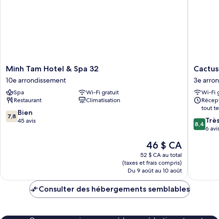
ville
Minh
Cactusl
Minh Tam Hotel & Spa 32
Cactus
Tam
Boutiqu
10e arrondissement
3e arro
Hotel
Hotel
Spa
Wi-Fi gratuit
Wi-Fi 
&
3e
Restaurant
Climatisation
Récept
Spa
arrondi
tout t
32
7.8
Bien
7,8
8.4
10e
Trè
sur
45 avis
8,4
sur
arrondissement
6 avi
10,
10,
Bien,
Le
46 $ CA
Très
45 avis
prix
bien,
52 $ CA au total
est
(taxes et frais compris)
6 avis
de
Du 9 août au 10 août
46 $ CA
Consulter des hébergements semblables