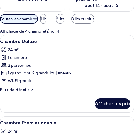
août 7 - août 9
août 14 - août 16
Filtres
Toutes les chambres
1 lit
2 lits
3 lits ou plus
disponibles
pour
Affichage de 4 chambre(s) sur 4
les
Afficher
Un lit bien fait, avec une tête de lit,
10
Chambre Deluxe
chambres
toutes
24 m²
les
1 chambre
photos
pour
2 personnes
ce
1 grand lit ou 2 grands lits jumeaux
type
Wi-Fi gratuit
de
Plus
Plus de détails
chambre :
de
Chambre
détails
Afficher les prix
pour
Deluxe
Chambre
Deluxe
Afficher
Une chambre moderne avec un lit, un c
6
Chambre Premier double
toutes
24 m²
les