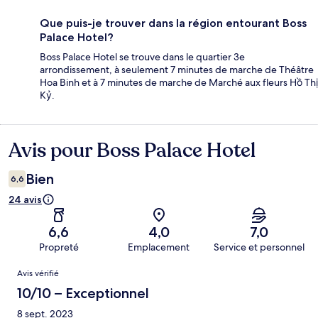
Que puis-je trouver dans la région entourant Boss
Palace Hotel?
Boss Palace Hotel se trouve dans le quartier 3e
arrondissement, à seulement 7 minutes de marche de Théâtre
Hoa Binh et à 7 minutes de marche de Marché aux fleurs Hồ Thị
Kỷ.
Avis pour Boss Palace Hotel
Avis
Bien
6,6
24 avis
6,6
4,0
7,0
Propreté
Emplacement
Service et personnel
Avis
Avis vérifié
10/10 – Exceptionnel
8 sept. 2023