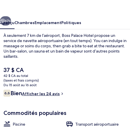
Palace
Hotel
cédent
Suivant
67+
Aperçu
Chambres
Emplacement
Politiques
À seulement 7 km de l’aéroport, Boss Palace Hotel propose un
service de navette aéroportuaire (en tout temps). You can indulge in
massage or soins du corps, then grab a bite to eat at the restaurant.
Un bar-salon, un sauna et un bain de vapeur sont d’autres points
saillants.
Le
37 $ CA
prix
42 $ CA au total
actuel
(taxes et frais compris)
Salle à déjeuner
est
Du 15 août au 16 août
de 37 $ CA
Avis
Bien
6,6
Afficher les 24 avis
6,6 sur 10 –
Commodités populaires
Piscine
Transport aéroportuaire