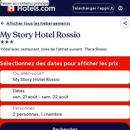
Passer au contenu principal
Télécharger l’appli
Afficher tous les hébergements
My Story Hotel Rossio
Hébergement
3.0 étoiles
Hôtel avec restaurant, près de l'attrait suivant : Place Rossio
Sélectionnez des dates pour afficher les prix
Où allez-vous?
Dates
Personnes
Rechercher