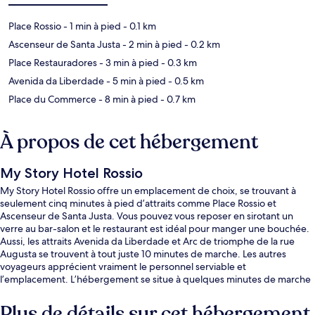
Place Rossio
- 1 min à pied
- 0.1 km
Ascenseur de Santa Justa
- 2 min à pied
- 0.2 km
Place Restauradores
- 3 min à pied
- 0.3 km
Avenida da Liberdade
- 5 min à pied
- 0.5 km
Place du Commerce
- 8 min à pied
- 0.7 km
À propos de cet hébergement
My Story Hotel Rossio
My Story Hotel Rossio offre un emplacement de choix, se trouvant à
seulement cinq minutes à pied d’attraits comme Place Rossio et
Ascenseur de Santa Justa. Vous pouvez vous reposer en sirotant un
verre au bar-salon et le restaurant est idéal pour manger une bouchée.
Aussi, les attraits Avenida da Liberdade et Arc de triomphe de la rue
Augusta se trouvent à tout juste 10 minutes de marche. Les autres
voyageurs apprécient vraiment le personnel serviable et
l’emplacement. L’hébergement se situe à quelques minutes de marche
du transport en commun : Station de métro Rossio (Green) est à
quelques pas et Station de métro Restauradores se trouve à 3 minutes.
Plus de détails sur cet hébergement