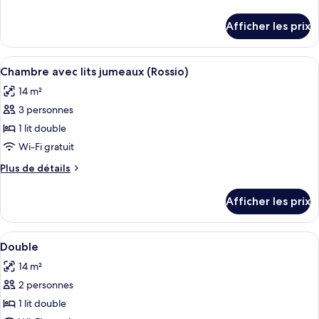
chambre :
de
Chambre
détails
Afficher les prix
pour
familiale
Chambre
familiale
Afficher
Une chambre d’hôtel moderne avec un 
10
Chambre avec lits jumeaux (Rossio)
toutes
14 m²
les
3 personnes
photos
pour
1 lit double
ce
Wi-Fi gratuit
type
Plus
Plus de détails
de
de
chambre :
détails
Afficher les prix
pour
Chambre
Chambre
avec
avec
Afficher
Couette en duvet, minibar, coffre-for
lits
7
lits
Double
toutes
jumeaux
jumeaux
14 m²
(Rossio)
les
(Rossio)
2 personnes
photos
pour
1 lit double