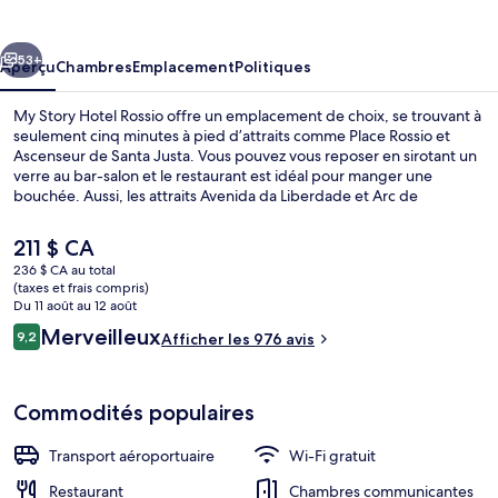
Story
Hotel
cédent
Suivant
Rossio
53+
Aperçu
Chambres
Emplacement
Politiques
My Story Hotel Rossio offre un emplacement de choix, se trouvant à
seulement cinq minutes à pied d’attraits comme Place Rossio et
Ascenseur de Santa Justa. Vous pouvez vous reposer en sirotant un
verre au bar-salon et le restaurant est idéal pour manger une
bouchée. Aussi, les attraits Avenida da Liberdade et Arc de
triomphe de la rue Augusta se trouvent à tout juste 10 minutes de
marche. Les autres voyageurs apprécient vraiment le personnel
Le
211 $ CA
serviable et l’emplacement. L’hébergement se situe à quelques
prix
236 $ CA au total
minutes de marche du transport en commun : Station de métro
actuel
(taxes et frais compris)
Rossio (Green) est à quelques pas et Station de métro
Restauration
est
Du 11 août au 12 août
Restauradores se trouve à 3 minutes.
de 211 $ CA
Avis
Merveilleux
9,2
Afficher les 976 avis
9,2 sur 10 –
Commodités populaires
Transport aéroportuaire
Wi-Fi gratuit
Restaurant
Chambres communicantes