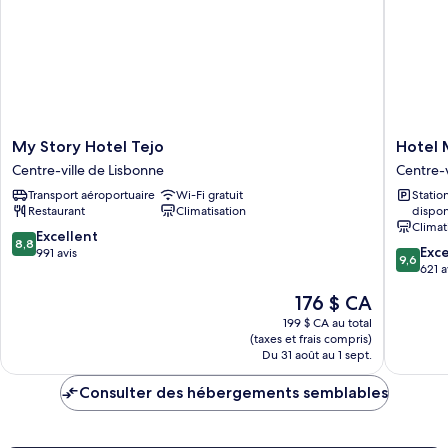
My
Hotel
My Story Hotel Tejo
Hotel 
Story
Moon
Centre-ville de Lisbonne
Centre-v
Hotel
&
Transport aéroportuaire
Wi-Fi gratuit
Stati
Tejo
Sun
Restaurant
Climatisation
dispon
Centre-
Lisboa
Climat
ville
Centre-
8.8
Excellent
8,8
9.6
de
ville
Exc
sur
991 avis
9,6
sur
Lisbonne
de
621 a
10,
10,
Lisbonn
Excellent,
Le
176 $ CA
Exceptio
991 avis
prix
621 avis
199 $ CA au total
est
(taxes et frais compris)
de
Du 31 août au 1 sept.
176 $ CA
Consulter des hébergements semblables