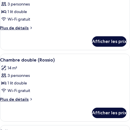
3 personnes
photos
pour
1 lit double
ce
Wi-Fi gratuit
type
Plus
Plus de détails
de
de
chambre :
détails
Afficher les prix
pour
Chambre
Chambre
avec
avec
Afficher
Une vue à travers une fenêtre sur une
lits
16
lits
Chambre double (Rossio)
toutes
jumeaux
jumeaux
14 m²
les
3 personnes
photos
pour
1 lit double
ce
Wi-Fi gratuit
type
Plus
Plus de détails
de
de
chambre :
détails
Afficher les prix
pour
Chambre
Chambre
double
double
Afficher
Une vue à travers une fenêtre sur une