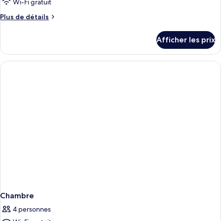
ce
Wi-Fi gratuit
type
Plus
Plus de détails
de
de
chambre :
détails
Afficher les prix
pour
Double
Double
Chambre
4 personnes