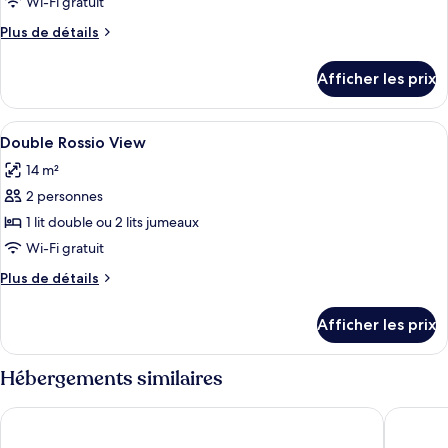
Wi-Fi gratuit
Plus
Plus de détails
de
détails
Afficher les prix
pour
Chambre
Afficher
Couette en duvet, minibar, coffre-for
6
Double Rossio View
toutes
14 m²
les
2 personnes
photos
pour
1 lit double ou 2 lits jumeaux
ce
Wi-Fi gratuit
type
Plus
Plus de détails
de
de
chambre :
détails
Afficher les prix
pour
Double
Double
Rossio
Rossio
Hébergements similaires
View
View
My Story Hotel Tejo
Hotel Mo