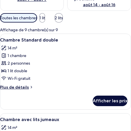
août 14 - août 16
Filtres
Toutes les chambres
1 lit
2 lits
disponibles
pour
Affichage de 9 chambre(s) sur 9
les
Afficher
Une chambre à coucher bien aménagée, 
13
Chambre Standard double
chambres
toutes
14 m²
les
1 chambre
photos
pour
2 personnes
ce
1 lit double
type
Wi-Fi gratuit
de
Plus
Plus de détails
chambre :
de
Chambre
détails
Afficher les prix
pour
Standard
Chambre
double
Standard
Afficher
Une chambre d’hôtel moderne avec un 
11
double
Chambre avec lits jumeaux
toutes
14 m²
les