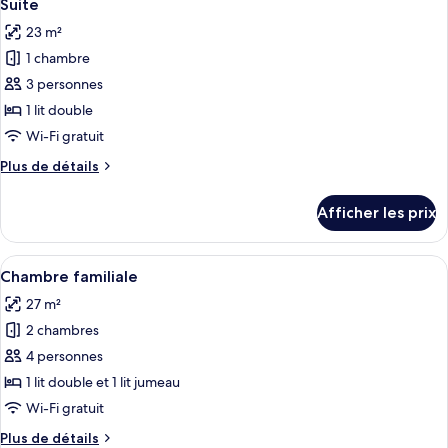
(Rossio)
18
(Rossio)
Suite
toutes
23 m²
les
1 chambre
photos
pour
3 personnes
ce
1 lit double
type
Wi-Fi gratuit
de
Plus
Plus de détails
chambre :
de
Suite
détails
Afficher les prix
pour
Suite
Afficher
Une chambre d’hôtel avec deux lits, un
18
Chambre familiale
toutes
27 m²
les
2 chambres
photos
pour
4 personnes
ce
1 lit double et 1 lit jumeau
type
Wi-Fi gratuit
de
Plus
Plus de détails