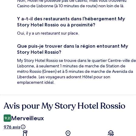
Non, Hôtel ne possède pas de casino, mais vous trouverez
Casino de Lisbonne (à 10 minutes de route) non loin de là.
Y a-t-il des restaurants dans l’hébergement My
Story Hotel Rossio ou à proximité?
Oui, il y a un restaurant sur place.
Que puis-je trouver dans la région entourant My
Story Hotel Rossio?
My Story Hotel Rossio se trouve dans le quartier Centre-ville de
Lisbonne, à seulement 1 minutes de marche de Station de
métro Rossio (Green) et à 5 minutes de marche de Avenida da
Liberdade. Les voyageurs adorent Hôtel pour son
emplacement idéal.
Avis pour My Story Hotel Rossio
Avis
Merveilleux
9,2
976 avis