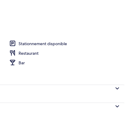
on (The Cloud) | Draps en coton égyptien, literie de qualité, bureau
Stationnement disponible
Restaurant
Bar