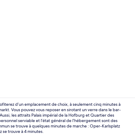
Façade de l
ofiterez d’un emplacement de choix, à seulement cinq minutes à
rkt. Vous pouvez vous reposer en sirotant un verre dans le bar-
Aussi, les attraits Palais impérial de la Hofburg et Quartier des
Bar (sur plac
personnel serviable et l’état général de l’hébergement sont des
commun se trouve à quelques minutes de marche : Oper-Karlsplatz
z se trouve à 4 minutes.