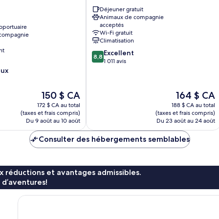
Centre-
Déjeuner gratuit
ville
Animaux de compagnie
acceptés
oportuaire
Wi-Fi gratuit
 compagnie
Climatisation
nt
8.8
Excellent
8,8
sur
1 011 avis
10,
eux
Excellent,
1 011 avis
Le
Le
150 $ CA
164 $ CA
prix
prix
172 $ CA au total
188 $ CA au total
est
est
(taxes et frais compris)
(taxes et frais compris)
de
de
Du 9 août au 10 août
Du 23 août au 24 août
150 $ CA
164 $ CA
Consulter des hébergements semblables
x réductions et avantages admissibles.
 d’aventures!