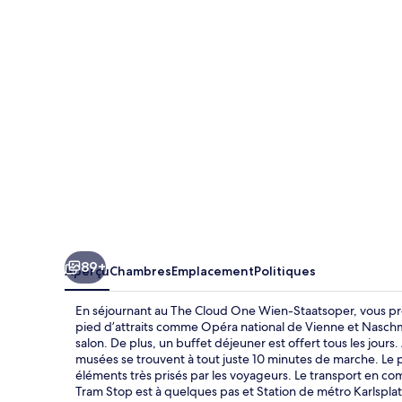
Cloud
One
Wien-
Staatsoper
89+
Aperçu
Chambres
Emplacement
Politiques
En séjournant au The Cloud One Wien-Staatsoper, vous pr
pied d’attraits comme Opéra national de Vienne et Naschma
salon. De plus, un buffet déjeuner est offert tous les jours. 
musées se trouvent à tout juste 10 minutes de marche. Le 
éléments très prisés par les voyageurs. Le transport en 
Tram Stop est à quelques pas et Station de métro Karlsplat