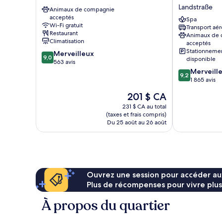
Vienna
Hotel
Landstraße
Animaux de compagnie
Landstraße
Savoyen
acceptés
Vienna
Spa
Wi-Fi gratuit
Transport aér
Landstraße
Restaurant
Animaux de
Climatisation
acceptés
Stationneme
9.0
Merveilleux
9,0
disponible
sur
563 avis
10,
9.2
Merveill
9,2
Merveilleux,
sur
1 865 avis
563 avis
10,
Le
201 $ CA
Merveilleux,
prix
1 865 avis
231 $ CA au total
est
(taxes et frais compris)
de
Du 25 août au 26 août
201 $ CA
Ouvrez une session pour accéder au
Plus de récompenses pour vivre plus
À propos du quartier