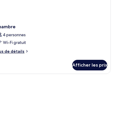
hambre
4 personnes
Wi-Fi gratuit
us
us de détails
e
tails
Afficher les prix
ur
hambre