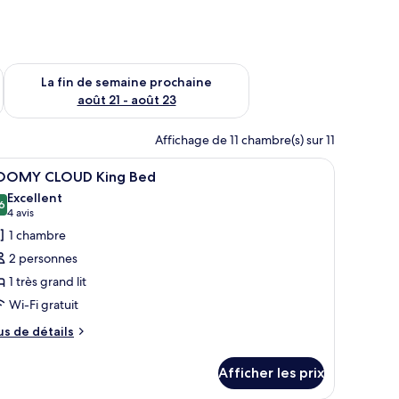
n de semaine août 14 - août 16
Vérifier la disponibilité pour la fin de semaine prochaine août
La fin de semaine prochaine
août 21 - août 23
Affichage de 11 chambre(s) sur 11
ête de lit ornée d’un motif floral et une lampe de chevet.
fficher
Un lit avec du linge de lit blanc, une tête de l
8
OOMY CLOUD King Bed
outes
Excellent
s
6
8,6 sur 10
(4 avis)
4 avis
hotos
1 chambre
our
2 personnes
e
1 très grand lit
ype
Wi-Fi gratuit
e
hambre :
us
us de détails
e
OOMY
tails
LOUD
Afficher les prix
ur
ing
OOMY