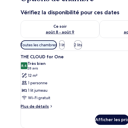
Vérifiez la disponibilité pour ces dates
Vérifier la disponibilité pour ce soir août 8 - août 9
Vérifier la di
Ce soir
août 8 - août 9
ao
Filtres
Toutes les chambres
1 lit
2 lits
disponibles
Afficher
Un lit avec une literie blanche,
pour
7
THE CLOUD for One
toutes
les
Très bien
les
8,4
chambres
8,4 sur 10
(28 avis)
28 avis
photos
12 m²
pour
1 personne
ce
1 lit jumeau
type
Wi-Fi gratuit
de
chambre :
Plus
Plus de détails
de
THE
détails
CLOUD
Afficher les pri
pour
for
THE