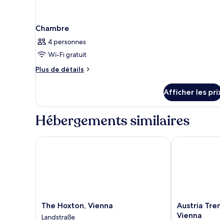
Chambre
4 personnes
Wi-Fi gratuit
Plus
Plus de détails
de
détails
Afficher les pri
pour
Chambre
Hébergements similaires
The Hoxton, Vienna
Austria Trend
The
Austria
The Hoxton, Vienna
Austria Tre
Hoxton,
Trend
Vienna
Landstraße