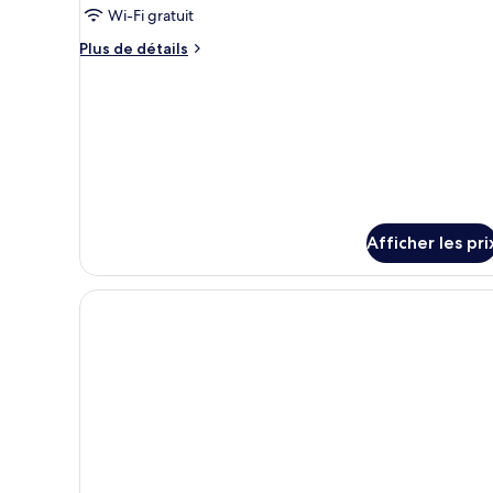
Wi-Fi gratuit
de
chambre :
Plus
Plus de détails
de
THE
détails
CLOUD
pour
with
THE
view
CLOUD
with
view
Afficher les pri