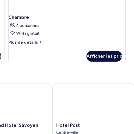
Chambre
4 personnes
Wi-Fi gratuit
Plus
Plus de détails
de
détails
x
Afficher les prix
pour
Chambre
 Hotel Savoyen Vienna
Hotel Post
Hotel
nd Hotel Savoyen
Hotel Post
Post
Centre-ville