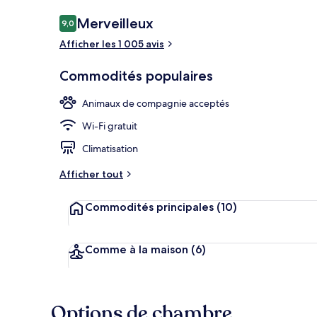
Avis
Merveilleux
9,0
9,0 sur 10 –
Afficher les 1 005 avis
Chambre, balc
Commodités populaires
Animaux de compagnie acceptés
Wi-Fi gratuit
Climatisation
Afficher tout
Commodités principales
(10)
Comme à la maison
(6)
Options de chambre