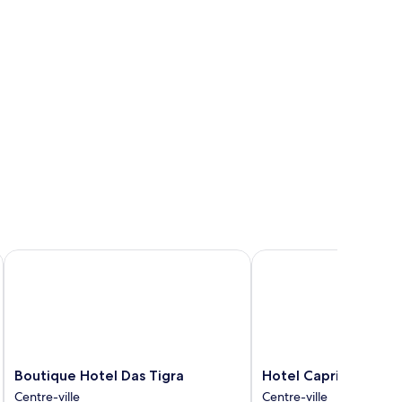
Boutique Hotel Das Tigra
Hotel Capricorno
Boutique
Hotel
Boutique Hotel Das Tigra
Hotel Capricorno
Hotel
Capricorno
Centre-ville
Centre-ville