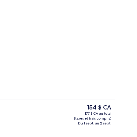
’hébergement
Bar-salon
Le
154 $ CA
prix
177 $ CA au total
actuel
(taxes et frais compris)
e)
Bar-salon
est
Du 1 sept. au 2 sept.
de 154 $ CA