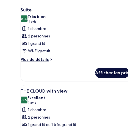
One
CLOUD
Afficher
Une chambre d’hôtel comprenant
6
for
Suite
toutes
One
Très bien
les
8,4
8,4 sur 10
(11 avis)
11 avis
photos
1 chambre
pour
2 personnes
ce
1 grand lit
type
Wi-Fi gratuit
de
chambre :
Plus
Plus de détails
de
Suite
détails
Afficher les pri
pour
Suite
Afficher
Une chambre d’hôtel avec un li
8
THE CLOUD with view
toutes
Excellent
les
8,6
8,6 sur 10
(4 avis)
4 avis
photos
1 chambre
pour
2 personnes
ce
1 grand lit ou 1 très grand lit
type