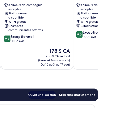
Das
Centre-
Animaux de compagnie
Animaux de compagnie
Tigra
ville
acceptés
acceptés
Centre-
Stationnement
Stationnement
ville
disponible
disponible
Wi-Fi gratuit
Wi-Fi gratuit
Chambres
Climatisation
communicantes offertes
9.6
Exceptionnel
9,6
9.6
Exceptionnel
sur
1 002 avis
9,6
sur
1 006 avis
10,
10,
Exceptionnel,
Le
178 $ CA
Exceptionnel,
1 002 avis
prix
1 006 avis
205 $ CA au total
est
(taxes et frais compris)
(taxe
de
Du 16 août au 17 août
Du 
178 $ CA
Ouvrir une session
M’inscrire gratuitement