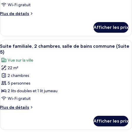
de
Wi-Fi gratuit
chambre :
Plus
Plus de détails
Suite
de
familiale,
détails
Afficher les prix
salle
pour
Suite
de
familiale,
Afficher
Une chambre d’hôtel avec deux lits, un
bains
6
salle
Suite familiale, 2 chambres, salle de bains commune (Suite
toutes
commune
de
5)
bains
les
Vue sur la ville
commune
photos
22 m²
pour
2 chambres
ce
type
5 personnes
de
2 lits doubles et 1 lit jumeau
chambre :
Wi-Fi gratuit
Suite
Plus
Plus de détails
familiale,
de
2
détails
Afficher les prix
pour
chambres,
Suite
salle