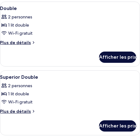
familiale,
Afficher
Une chambre d’hôtel avec un lit, une t
de
7
2
Double
toutes
bains
chambres,
2 personnes
salle
les
commune
de
1 lit double
photos
(Suite
bains
pour
Wi-Fi gratuit
5)
commune
ce
(Suite
Plus
Plus de détails
5)
type
de
détails
de
Afficher les prix
pour
chambre :
Double
Double
Afficher
Une chambre d’hôtel avec deux lits, un 
6
Superior Double
toutes
2 personnes
les
1 lit double
photos
pour
Wi-Fi gratuit
ce
Plus
Plus de détails
type
de
détails
de
Afficher les prix
pour
chambre :
Superior
Superior
Double