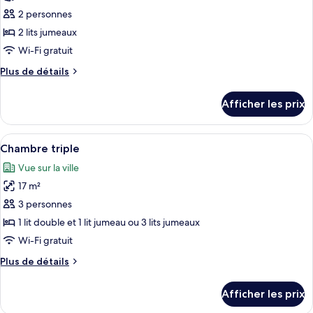
ce
2 personnes
type
2 lits jumeaux
de
Wi-Fi gratuit
chambre :
Plus
Plus de détails
Chambre
de
avec
détails
Afficher les prix
lits
pour
Chambre
jumeaux
avec
Afficher
Une chambre d’hôtel avec deux lits, u
5
lits
Chambre triple
toutes
jumeaux
Vue sur la ville
les
17 m²
photos
pour
3 personnes
ce
1 lit double et 1 lit jumeau ou 3 lits jumeaux
type
Wi-Fi gratuit
de
Plus
Plus de détails
chambre :
de
Chambre
détails
Afficher les prix
pour
triple
Chambre