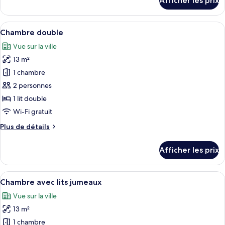
Afficher les prix
double
pour
Chambre
supérieure
Afficher
Une chambre à coucher avec un lit, un
5
double
Chambre double
toutes
Vue sur la ville
les
13 m²
photos
pour
1 chambre
ce
2 personnes
type
1 lit double
de
Wi-Fi gratuit
chambre :
Plus
Plus de détails
Chambre
de
double
détails
Afficher les prix
pour
Chambre
double
Afficher
Une chambre d’hôtel avec deux lits, u
6
Chambre avec lits jumeaux
toutes
Vue sur la ville
les
13 m²
photos
pour
1 chambre