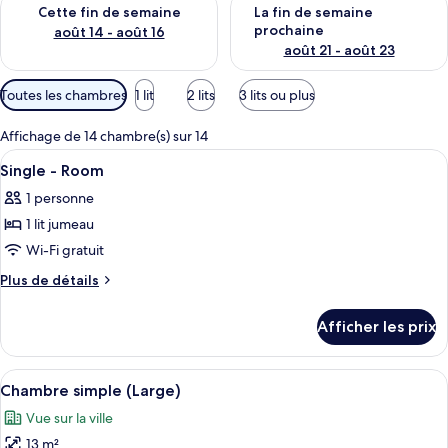
Vérifier la disponibilité pour cette fin de semaine août 14 - aoû
Vérifier la disponibilité pour 
Cette fin de semaine
La fin de semaine
prochaine
août 14 - août 16
août 21 - août 23
Filtres
Toutes les chambres
1 lit
2 lits
3 lits ou plus
disponibles
pour
Affichage de 14 chambre(s) sur 14
les
Afficher
Une chambre d’hôtel avec un lit, une t
6
Single - Room
chambres
toutes
1 personne
les
1 lit jumeau
photos
pour
Wi-Fi gratuit
ce
Plus
Plus de détails
type
de
détails
de
Afficher les prix
pour
chambre :
Single
Single
-
Afficher
Une table dressée pour le petit-déjeune
5
-
Room
Chambre simple (Large)
toutes
Room
Vue sur la ville
les
13 m²