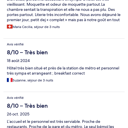
vieillissant. Moquette et odeur de moquette partout.La
chambre sentait la transpiration et elle ne nous a pas plu. Des
portes partout. Literie très inconfortable. Nous avons déjeuné le
premier jour, petit dej « complet » mais pas à notre goût en tout
cas. Nous avons préféré voir ailleurs dès le deuxième jour car
Maria Cecilia, séjour de 3 nuits
plein de petits cafés sympas aux alentours. On ne retournera
plus dans cet hôtel mais on remercie la gentillesse du personnel.
Avis vérifié
8/10 – Très bien
18 août 2024
Hôtel très bien situé et près de la station de métro et personnel
très sympa et arrangeant ; breakfast correct
Suzanne, séjour de 3 nuits
Avis vérifié
8/10 – Très bien
26 oct. 2025
L’accueil et le personnel est très serviable. Proche de
restaurants. Proche de la gare et du métro. Le seul bémol les