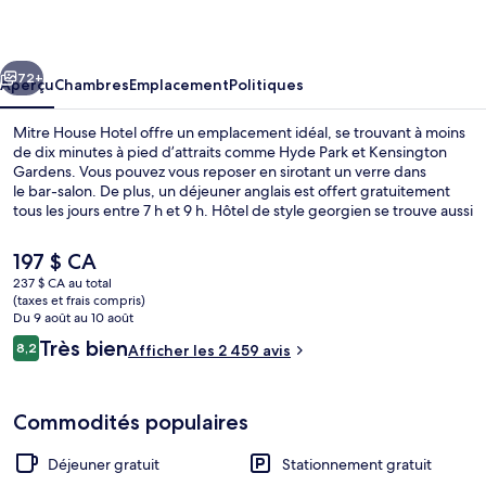
House
Hotel
cédent
Suivant
72+
Aperçu
Chambres
Emplacement
Politiques
Mitre House Hotel offre un emplacement idéal, se trouvant à moins
de dix minutes à pied d’attraits comme Hyde Park et Kensington
Gardens. Vous pouvez vous reposer en sirotant un verre dans
le bar-salon. De plus, un déjeuner anglais est offert gratuitement
tous les jours entre 7 h et 9 h. Hôtel de style georgien se trouve aussi
à moins de 5 minutes en voiture des points saillants suivants :
Oxford Street et Royal Albert Hall. Les autres voyageurs apprécient
Le
197 $ CA
l’emplacement pour les sites touristiques, mais aussi pour sa
prix
237 $ CA au total
proximité au transport en commun : Station de métro Paddington
actuel
(taxes et frais compris)
est à 4 minutes à pied et Station de métro Lancaster Gate se situe
Extérieur
est
Du 9 août au 10 août
à 5 minutes à pied.
de 197 $ CA
Avis
Très bien
8,2
Afficher les 2 459 avis
8,2 sur 10 –
Commodités populaires
Déjeuner gratuit
Stationnement gratuit