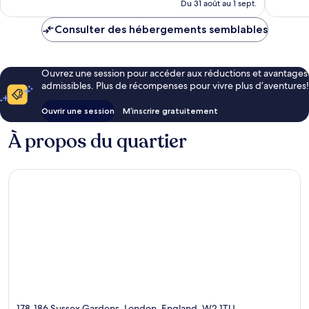
de
Du 31 août au 1 sept.
181 $ CA
Consulter des hébergements semblables
Ouvrez une session pour accéder aux réductions et avantages
admissibles. Plus de récompenses pour vivre plus d’aventures!
Ouvrir une session
M’inscrire gratuitement
À propos du quartier
178-186 Sussex Gardens, London, England, W2 1TU