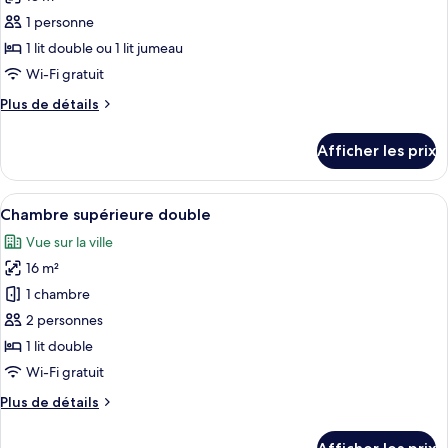
photos
pour
1 personne
ce
1 lit double ou 1 lit jumeau
type
Wi-Fi gratuit
de
Plus
Plus de détails
chambre :
de
Chambre
détails
Afficher les prix
pour
simple
Chambre
(Large)
simple
Afficher
Une chambre d’hôtel avec un grand lit,
8
(Large)
Chambre supérieure double
toutes
Vue sur la ville
les
16 m²
photos
pour
1 chambre
ce
2 personnes
type
1 lit double
de
Wi-Fi gratuit
chambre :
Plus
Plus de détails
Chambre
de
supérieure
détails