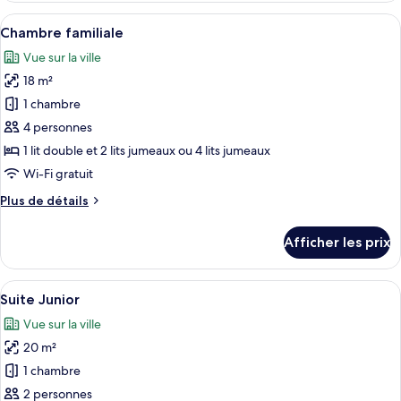
triple
Afficher
Une chambre d’hôtel avec deux lits, un
6
Chambre familiale
toutes
Vue sur la ville
les
18 m²
photos
pour
1 chambre
ce
4 personnes
type
1 lit double et 2 lits jumeaux ou 4 lits jumeaux
de
Wi-Fi gratuit
chambre :
Plus
Plus de détails
Chambre
de
familiale
détails
Afficher les prix
pour
Chambre
familiale
Afficher
Une chambre d’hôtel avec un lit, un t
8
Suite Junior
toutes
Vue sur la ville
les
20 m²
photos
pour
1 chambre
ce
2 personnes