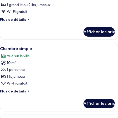
type
1 grand lit ou 2 lits jumeaux
de
Wi-Fi gratuit
chambre :
Plus
Plus de détails
Suite
de
Junior
détails
Afficher les prix
pour
Suite
Junior
Afficher
Une chambre d’hôtel avec un lit, une c
5
Chambre simple
toutes
Vue sur la ville
les
10 m²
photos
pour
1 personne
ce
1 lit jumeau
type
Wi-Fi gratuit
de
Plus
Plus de détails
chambre :
de
Chambre
détails
Afficher les prix
pour
simple
Chambre
simple
Afficher
Une chambre d’hôtel avec deux lits, une