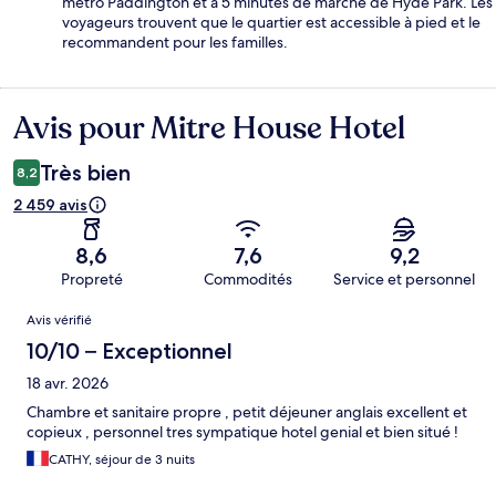
métro Paddington et à 5 minutes de marche de Hyde Park. Les
voyageurs trouvent que le quartier est accessible à pied et le
recommandent pour les familles.
Avis pour Mitre House Hotel
Avis
Très bien
8,2
2 459 avis
8,6
7,6
9,2
Propreté
Commodités
Service et personnel
Avis
Avis vérifié
10/10 – Exceptionnel
18 avr. 2026
Chambre et sanitaire propre , petit déjeuner anglais excellent et
copieux , personnel tres sympatique hotel genial et bien situé !
CATHY, séjour de 3 nuits