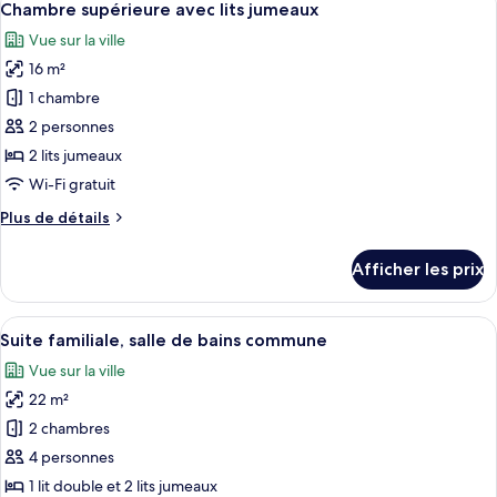
9
Chambre supérieure avec lits jumeaux
toutes
Vue sur la ville
les
16 m²
photos
pour
1 chambre
ce
2 personnes
type
2 lits jumeaux
de
Wi-Fi gratuit
chambre :
Plus
Plus de détails
Chambre
de
supérieure
détails
Afficher les prix
avec
pour
Chambre
lits
supérieure
Afficher
Une chambre d’hôtel avec deux lits sim
jumeaux
6
avec
Suite familiale, salle de bains commune
toutes
lits
Vue sur la ville
jumeaux
les
22 m²
photos
pour
2 chambres
ce
4 personnes
type
1 lit double et 2 lits jumeaux