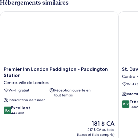
Hébergements similaires
Double
Premier Inn London Paddington - Paddington Station
St. David
Premier
St.
Premier Inn London Paddington - Paddington
St. Dav
Inn
David's
Station
Centre-v
London
Hotels
Centre-ville de Londres
Wi-Fi 
Paddington
Centre-
-
Wi-Fi gratuit
Réception ouverte en
ville
Interd
tout temps
Paddington
de
Interdiction de fumer
8.2
Station
Londres
Trè
8,2
sur
Centre-
1 442
8.6
Excellent
8,6
10,
ville
sur
447 avis
Très
de
10,
Le
181 $ CA
bien,
Londres
Excellent,
prix
1 442 avi
447 avis
217 $ CA au total
est
(taxes et frais compris)