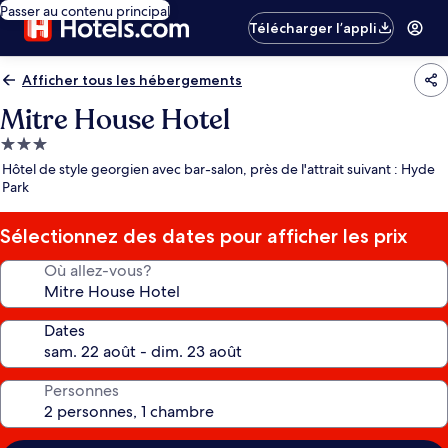
Passer au contenu principal
Télécharger l’appli
Afficher tous les hébergements
Mitre House Hotel
Hébergement
3.0 étoiles
Hôtel de style georgien avec bar-salon, près de l'attrait suivant : Hyde
Park
Sélectionnez des dates pour afficher les prix
Où allez-vous?
Dates
Personnes