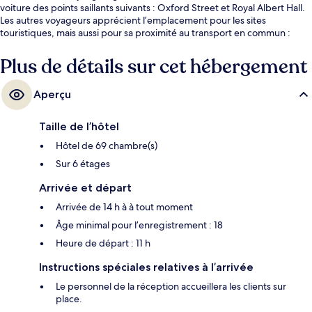
voiture des points saillants suivants : Oxford Street et Royal Albert Hall.
Les autres voyageurs apprécient l’emplacement pour les sites
touristiques, mais aussi pour sa proximité au transport en commun :
Station de métro Paddington est à 4 minutes à pied et Station de métro
Lancaster Gate se situe à 5 minutes à pied.
Plus de détails sur cet hébergement
Aperçu
Taille de l’hôtel
Hôtel de 69 chambre(s)
Sur 6 étages
Arrivée et départ
Arrivée de 14 h à à tout moment
Âge minimal pour l’enregistrement : 18
Heure de départ : 11 h
Instructions spéciales relatives à l’arrivée
Le personnel de la réception accueillera les clients sur
place.