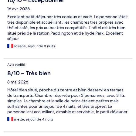
10/10 – Exceptionnel
16 avr. 2026
Excellent petit déjeuner très copieux et varié. Le personnel était
très disponible et accueillant , les chambres très propres avec
thé et café, les prix au bar très compétitifs. L’hôtel est très bien
situé près de la station Paddington et de hyde Park. Excellent
séjour
Josiane, séjour de 3 nuits
Avis vérifié
8/10 – Très bien
8 mai 2026
Hôtel bien situé, proche du centre et bien desservi en termes
de transports. Chambre réservée pour 3 personnes, avec 3 lits
simples. La chambre et la salle de bains étaient petites mais
suffisantes pour un séjour de 4 nuits, et très propres. Le
personnel est accueillant, aimable et serviable, le petit déjeuner
est très correct, mais avec un choix limité de propositions. Seul
arlette, séjour de 4 nuits
bémol: la petite largeur des lits simples.