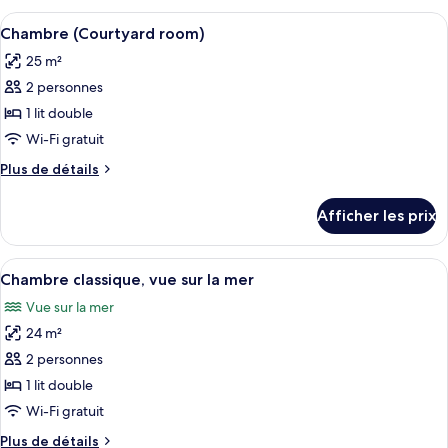
vue
2
Afficher
Une chambre d’hôtel avec un lit, une 
sur
3
chambres,
Chambre (Courtyard room)
toutes
la
vue
25 m²
sur
les
mer
la
2 personnes
photos
mer
pour
1 lit double
ce
Wi-Fi gratuit
type
Plus
Plus de détails
de
de
chambre :
détails
Afficher les prix
pour
Chambre
Chambre
(Courtyard
(Courtyard
Afficher
Une chambre avec un grand lit, une com
room)
5
room)
Chambre classique, vue sur la mer
toutes
Vue sur la mer
les
24 m²
photos
pour
2 personnes
ce
1 lit double
type
Wi-Fi gratuit
de
Plus
Plus de détails