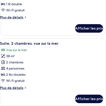
type
1 lit double
de
Wi-Fi gratuit
chambre :
Plus
Plus de détails
Suite,
de
1
détails
Afficher les prix
chambre,
pour
Suite,
vue
1
Afficher
Une chambre d’hôtel avec un lit, un b
sur
4
chambre,
Suite, 2 chambres, vue sur la mer
toutes
la
vue
Vue sur la mer
sur
les
mer
la
38 m²
photos
mer
pour
2 chambres
ce
4 personnes
type
2 lits doubles
de
Wi-Fi gratuit
chambre :
Plus
Plus de détails
Suite,
de
2
détails
Afficher les prix
chambres,
pour
Suite,