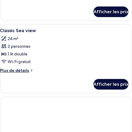
chambre :
de
Chambre
détails
Afficher les prix
pour
classique,
Chambre
vue
classique,
Afficher
Draps italiens de Frette, literie hypoa
sur
3
vue
Classic Sea view
toutes
la
sur
24 m²
la
les
mer
mer
2 personnes
photos
pour
1 lit double
ce
Wi-Fi gratuit
type
Plus
Plus de détails
de
de
chambre :
détails
Afficher les prix
pour
Classic
Classic
Sea
Sea
view
view