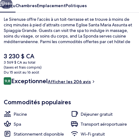
98+
Aperçu
Chambres
Emplacement
Politiques
Le Sirenuse offre l’accès à un toit-terrasse et se trouve à moins de
cinq minutes à pied d’attraits comme Eglise Santa Maria Assunta et
Spiaggia Grande. Guests can visit the spa to indulge in massage,
soins du visage, or soins du corps, and La Sponda serves cuisine
méditerranéenne. Parmi les commodités offertes par cet hôtel de
luxe figurent un bar attenant à la piscine, un centre d’entraînement
physique et un sauna.
Le
3 230 $ CA
prix
3 569 $ CA au total
actuel
(taxes et frais compris)
Déjeuner préparé sur commande gratui
est
Du 15 août au 16 août
de 3 230 $ CA
Avis
Exceptionnel
9,8
Afficher les 206 avis
9,8 sur 10 –
Commodités populaires
Piscine
Déjeuner gratuit
Spa
Transport aéroportuaire
Stationnement disponible
Wi-Fi gratuit