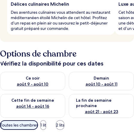
Délices culinaires Michelin
Luxe au
Des aventures culinaires vous attendent au restaurant
Cet hôte
méditerranéen étoilé Michelin de cet hôtel. Profitez
saison a
d’un repas en plein air ou savourez le petit-déjeuner
une déte
gratuit préparé sur commande.
et d’un 
Options de chambre
Vérifiez la disponibilité pour ces dates
Vérifier la disponibilité pour ce soir août 9 - août 10
Vérifier la disponibilité pour 
Ce soir
Demain
août 9 - août 10
août 10 - août 11
Vérifier la disponibilité pour cette fin de semaine août 14 - aoû
Vérifier la disponibilité pour 
Cette fin de semaine
La fin de semaine
prochaine
août 14 - août 16
août 21 - août 23
Filtres
Toutes les chambres
1 lit
2 lits
disponibles