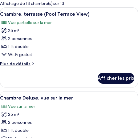
pour
Affichage de 13 chambre(s) sur 13
les
Afficher
Une chambre d’hôtel avec un lit, un ca
2
Chambre, terrasse (Pool Terrace View)
chambres
toutes
Vue partielle sur la mer
les
25 m²
photos
pour
2 personnes
ce
1 lit double
type
Wi-Fi gratuit
de
Plus
Plus de détails
chambre :
de
Chambre,
détails
Afficher les prix
pour
terrasse
Chambre,
(Pool
terrasse
Afficher
Une chambre d’hôtel avec un canapé bl
Terrace
3
(Pool
Chambre Deluxe, vue sur la mer
toutes
View)
Terrace
Vue sur la mer
View)
les
25 m²
photos
pour
2 personnes
ce
1 lit double
type