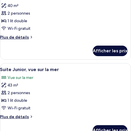
les
mer
mer
40 m²
photos
pour
2 personnes
ce
1 lit double
type
Wi-Fi gratuit
de
Plus
Plus de détails
chambre :
de
Chambre
détails
Afficher les prix
pour
exécutive,
Chambre
vue
exécutive,
Afficher
Une chambre d’hôtel avec un grand lit,
sur
5
vue
Suite Junior, vue sur la mer
toutes
la
sur
Vue sur la mer
la
les
mer
mer
43 m²
photos
pour
2 personnes
ce
1 lit double
type
Wi-Fi gratuit
de
Plus
Plus de détails
chambre :
de
Suite
détails
Afficher les prix