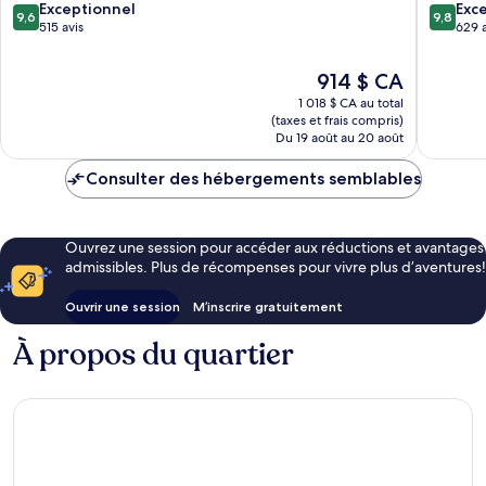
9.6
9.8
Exceptionnel
Exc
9,6
9,8
sur
sur
515 avis
629 a
10,
10,
Exceptionnel,
Exceptio
Le
914 $ CA
515 avis
629 avis
prix
1 018 $ CA au total
est
(taxes et frais compris)
de
Du 19 août au 20 août
914 $ CA
Consulter des hébergements semblables
Ouvrez une session pour accéder aux réductions et avantages
admissibles. Plus de récompenses pour vivre plus d’aventures!
Ouvrir une session
M’inscrire gratuitement
À propos du quartier