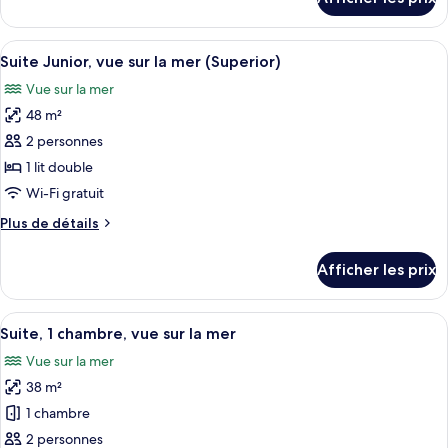
pour
Junior,
Suite
vue
Junior,
Afficher
Une chambre d’hôtel avec un lit, un ca
sur
3
vue
Suite Junior, vue sur la mer (Superior)
toutes
la
sur
Vue sur la mer
la
les
mer
mer
48 m²
photos
pour
2 personnes
ce
1 lit double
type
Wi-Fi gratuit
de
Plus
Plus de détails
chambre :
de
Suite
détails
Afficher les prix
pour
Junior,
Suite
vue
Junior,
Afficher
Une chambre à coucher avec un lit à 
sur
4
vue
Suite, 1 chambre, vue sur la mer
toutes
la
sur
Vue sur la mer
la
les
mer
mer
38 m²
photos
(Superior)
(Superior)
pour
1 chambre
ce
2 personnes