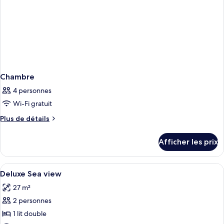
Chambre
4 personnes
Wi-Fi gratuit
Plus
Plus de détails
de
détails
Afficher les prix
pour
Chambre
Afficher
Draps italiens de Frette, literie hypoa
2
Deluxe Sea view
toutes
27 m²
les
2 personnes
photos
pour
1 lit double