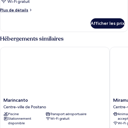
ce
Wi-Fi gratuit
type
Plus
Plus de détails
de
de
chambre :
détails
Afficher les prix
pour
Deluxe
Deluxe
Sea
Sea
Hébergements similaires
view
view
Marincanto
Miramar
Marincanto
Miramar
Marincanto
Miram
Centre-
Centre-
Centre-ville de Positano
Centre-v
ville
ville
Piscine
Transport aéroportuaire
Anima
de
de
Stationnement
Wi-Fi gratuit
accep
Positano
Positano
disponible
Wi-Fi 