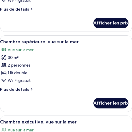
Wi-Fi gratuit
de
Plus
Plus de détails
chambre :
de
Chambre
détails
Afficher les prix
pour
Deluxe,
Chambre
vue
Deluxe,
Afficher
Une chambre d’hôtel avec un lit, un bu
sur
3
vue
Chambre supérieure, vue sur la mer
toutes
la
sur
Vue sur la mer
la
les
mer
mer
30 m²
photos
pour
2 personnes
ce
1 lit double
type
Wi-Fi gratuit
de
Plus
Plus de détails
chambre :
de
Chambre
détails
Afficher les prix
pour
supérieure,
Chambre
vue
supérieure,
Afficher
Une chambre d’hôtel avec un lit, un can
sur
2
vue
Chambre exécutive, vue sur la mer
toutes
la
sur
Vue sur la mer
la