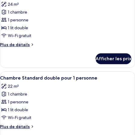
24 m²
les
1 chambre
photos
pour
1 personne
ce
1 lit double
type
Wi-Fi gratuit
de
Plus
Plus de détails
chambre :
de
Chambre
détails
Afficher les prix
pour
Confort
Chambre
double
Confort
Afficher
Une chambre d’hôtel avec un grand lit,
pour
5
double
Chambre Standard double pour 1 personne
toutes
1
pour
22 m²
1
les
personne
personne
1 chambre
photos
pour
1 personne
ce
1 lit double
type
Wi-Fi gratuit
de
Plus
Plus de détails
chambre :
de