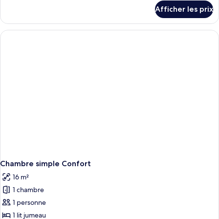
Chambre
détails
Afficher les prix
pour
Standard
Chambre
double
Standard
pour
double
1
pour
1
personne
personne
Chambre simple Confort
16 m²
1 chambre
1 personne
1 lit jumeau