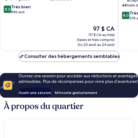
accep
Hotel
Hotel
Salle 
8.2
Centre-
Très bien
Blanken
8,2
sur
ville
896 avis
by
8.0
Trè
8,0
10,
de
INA)
sur
378 a
Très
Karlsruhe
Centre-
10,
Le
97 $ CA
bien,
ville
Très
prix
896 avis
de
bien,
117 $ CA au total
est
(taxes et frais compris)
Karlsruh
378 avis
de
Du 23 août au 24 août
97 $ CA
Consulter des hébergements semblables
Ouvrez une session pour accéder aux réductions et avantages
admissibles. Plus de récompenses pour vivre plus d’aventures!
Ouvrir une session
M’inscrire gratuitement
À propos du quartier