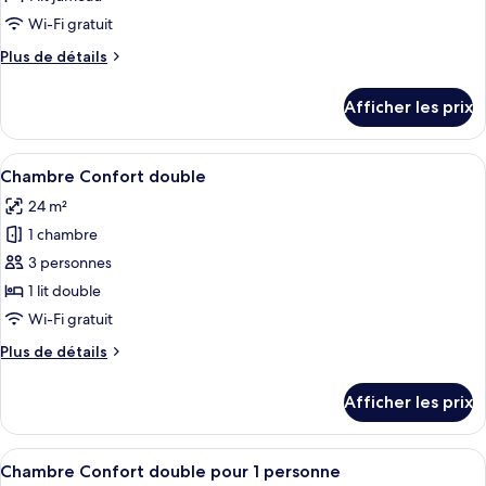
type
Wi-Fi gratuit
de
Plus
Plus de détails
chambre :
de
Chambre
détails
Afficher les prix
pour
simple
Chambre
Standard
simple
Afficher
Une chambre d’hôtel avec un lit en boi
7
Standard
Chambre Confort double
toutes
24 m²
les
1 chambre
photos
pour
3 personnes
ce
1 lit double
type
Wi-Fi gratuit
de
Plus
Plus de détails
chambre :
de
Chambre
détails
Afficher les prix
pour
Confort
Chambre
double
Confort
Afficher
Une chambre d’hôtel avec un lit en boi
7
double
Chambre Confort double pour 1 personne
toutes