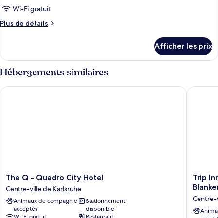
Wi-Fi gratuit
Plus
Plus de détails
de
détails
Afficher les prix
pour
Chambre
simple
Hébergements similaires
Confort
The Q - Quadro City Hotel
Trip Inn
The
Trip
The Q - Quadro City Hotel
Trip I
Q
Inn
Blanke
Centre-ville de Karlsruhe
-
Blanken
Centre-v
Animaux de compagnie
Stationnement
Quadro
(ehemal
acceptés
disponible
City
Centro
Anima
Wi-Fi gratuit
Restaurant