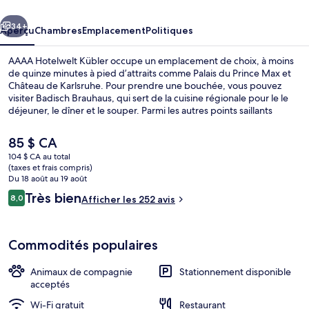
Kübler
cédent
Suivant
34+
Aperçu
Chambres
Emplacement
Politiques
AAAA Hotelwelt Kübler occupe un emplacement de choix, à moins
de quinze minutes à pied d’attraits comme Palais du Prince Max et
Château de Karlsruhe. Pour prendre une bouchée, vous pouvez
visiter Badisch Brauhaus, qui sert de la cuisine régionale pour le le
déjeuner, le dîner et le souper. Parmi les autres points saillants
figurent terrasse et jardin. Le transport en commun se trouve à
quelques minutes de marche : Marktplatz (Kaiserstraße U) Tram
Le
85 $ CA
Stop se trouve à 12 minutes et Karlstor/Bundesgerichtshof Tram
prix
104 $ CA au total
Stop est à 13 minutes.
actuel
(taxes et frais compris)
Déjeuner, dîner et souper servis sur pl
est
Du 18 août au 19 août
de 85 $ CA
Avis
Très bien
8,0
Afficher les 252 avis
8,0 sur 10 –
Commodités populaires
Animaux de compagnie
Stationnement disponible
acceptés
Wi-Fi gratuit
Restaurant