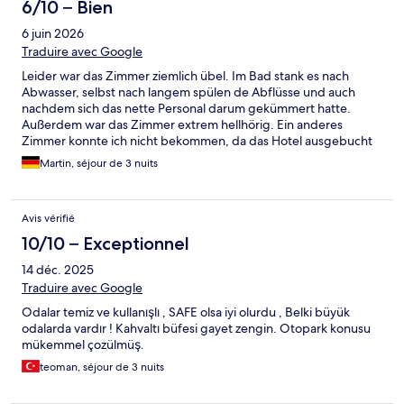
6/10 – Bien
6 juin 2026
Traduire avec Google
Leider war das Zimmer ziemlich übel. Im Bad stank es nach
Abwasser, selbst nach langem spülen de Abflüsse und auch
nachdem sich das nette Personal darum gekümmert hatte.
Außerdem war das Zimmer extrem hellhörig. Ein anderes
Zimmer konnte ich nicht bekommen, da das Hotel ausgebucht
war. Die Angestellten waren dennoch sehr nett und bemüht.
Martin, séjour de 3 nuits
Avis vérifié
10/10 – Exceptionnel
14 déc. 2025
Traduire avec Google
Odalar temiz ve kullanışlı , SAFE olsa iyi olurdu , Belki büyük
odalarda vardır ! Kahvaltı büfesi gayet zengin. Otopark konusu
mükemmel çozülmüş.
teoman, séjour de 3 nuits