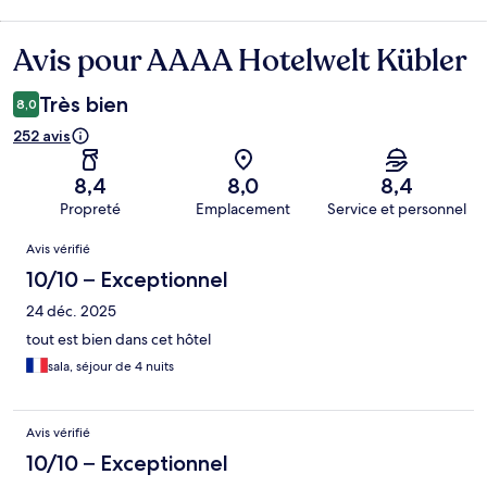
Avis pour AAAA Hotelwelt Kübler
Avis
Très bien
8,0
252 avis
8,4
8,0
8,4
Propreté
Emplacement
Service et personnel
Avis
Avis vérifié
10/10 – Exceptionnel
24 déc. 2025
tout est bien dans cet hôtel
sala, séjour de 4 nuits
Avis vérifié
10/10 – Exceptionnel