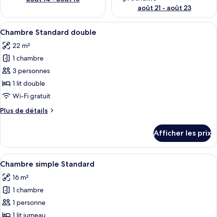
août 21 - août 23
Afficher
Une chambre d’hôtel avec un grand lit,
5
Chambre Standard double
toutes
22 m²
les
1 chambre
photos
pour
3 personnes
ce
1 lit double
type
Wi-Fi gratuit
de
Plus
Plus de détails
chambre :
de
Chambre
détails
Afficher les prix
pour
Standard
Chambre
double
Standard
Afficher
Une chambre d’hôtel avec un lit, une c
7
double
Chambre simple Standard
toutes
16 m²
les
1 chambre
photos
pour
1 personne
ce
1 lit jumeau