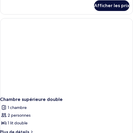
chambre :
détails
Afficher les prix
pour
Chambre
Chambre
Standard
Standard
double
double
pour
pour
1
1
personne
personne
Chambre supérieure double
1 chambre
2 personnes
1 lit double
Plus
Plus de détails