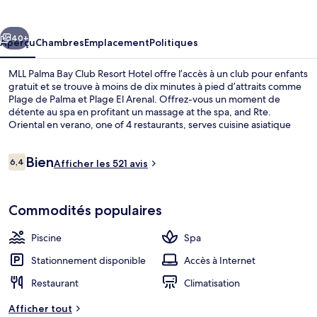
Palma
Bay
cédent
Suivant
Club
40+
Aperçu
Chambres
Emplacement
Politiques
Resort
MLL Palma Bay Club Resort Hotel offre l’accès à un club pour enfants
Hotel
gratuit et se trouve à moins de dix minutes à pied d’attraits comme
Plage de Palma et Plage El Arenal. Offrez-vous un moment de
détente au spa en profitant un massage at the spa, and Rte.
Oriental en verano, one of 4 restaurants, serves cuisine asiatique
and is open for le souper. Parmi les autres points saillants figurent 4
piscines extérieures, un bar attenant à la piscine et un centre
Avis
Bien
d’entraînement physique ouvert en tout temps.
6,4
Afficher les 521 avis
6,4 sur 10 –
Plage à proximité
Commodités populaires
Piscine
Spa
Stationnement disponible
Accès à Internet
Restaurant
Climatisation
Afficher tout