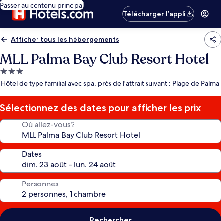
Passer au contenu principal
Télécharger l’appli
Afficher tous les hébergements
MLL Palma Bay Club Resort Hotel
Hébergement
3.0 étoiles
Hôtel de type familial avec spa, près de l'attrait suivant : Plage de Palma
Sélectionnez des dates pour afficher les prix
Où allez-vous?
Dates
Personnes
Rechercher