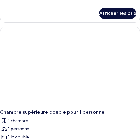
de
détails
Afficher les prix
pour
Chambre
supérieure
double
Chambre supérieure double pour 1 personne
1 chambre
1 personne
1 lit double