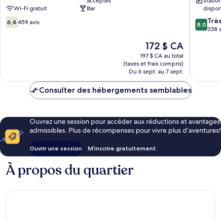
acceptés
Stati
Can
Palma
Wi-Fi gratuit
Bar
dispon
Pastilla
de
6.4
8.0
Mallorca
Trè
6,4
459 avis
8,0
sur
sur
338 a
10,
10,
Le
172 $ CA
459 avis
Très
prix
bien,
197 $ CA au total
est
(taxes et frais compris)
338 avis
de
Du 6 sept. au 7 sept.
172 $ CA
Consulter des hébergements semblables
Ouvrez une session pour accéder aux réductions et avantages
admissibles. Plus de récompenses pour vivre plus d’aventures!
Ouvrir une session
M’inscrire gratuitement
À propos du quartier