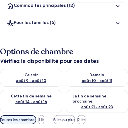
Commodités principales
(12)
Pour les familles
(6)
Options de chambre
Vérifiez la disponibilité pour ces dates
Vérifier la disponibilité pour ce soir août 9 - août 10
Vérifier la disponibilité pour 
Ce soir
Demain
août 9 - août 10
août 10 - août 11
Vérifier la disponibilité pour cette fin de semaine août 14 - aoû
Vérifier la disponibilité pour 
Cette fin de semaine
La fin de semaine
prochaine
août 14 - août 16
août 21 - août 23
Filtres
Toutes les chambres
1 lit
3 lits ou plus
2 lits
disponibles