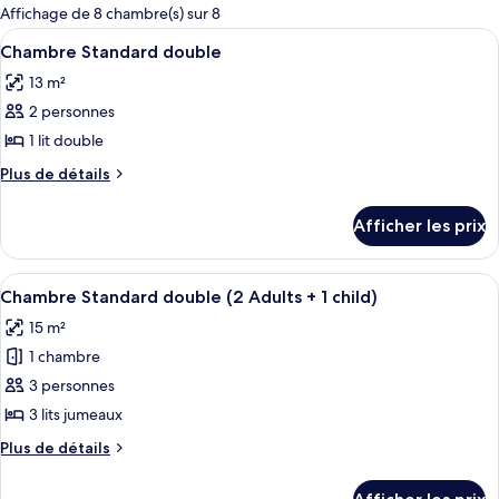
pour
Affichage de 8 chambre(s) sur 8
les
Afficher
Une chambre moderne avec deux lits, u
3
Chambre Standard double
chambres
toutes
13 m²
les
2 personnes
photos
pour
1 lit double
ce
Plus
Plus de détails
type
de
détails
de
Afficher les prix
pour
chambre :
Chambre
Chambre
Standard
Afficher
Une chambre d’hôtel avec deux lits, u
4
Standard
double
Chambre Standard double (2 Adults + 1 child)
toutes
double
15 m²
les
1 chambre
photos
pour
3 personnes
ce
3 lits jumeaux
type
Plus
Plus de détails
de
de
chambre :
détails