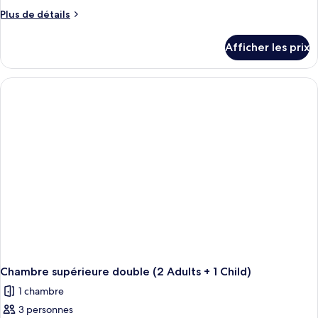
Plus
Plus de détails
de
détails
Afficher les prix
pour
Chambre
supérieure
double
pour
1
personne
Chambre supérieure double (2 Adults + 1 Child)
1 chambre
3 personnes