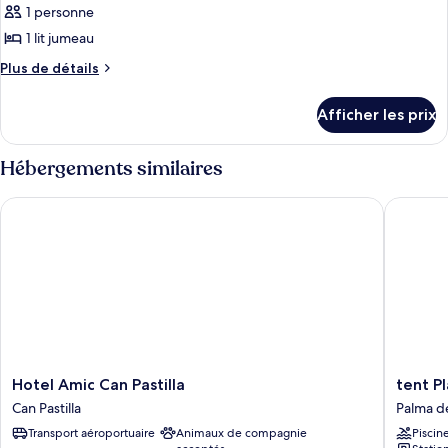
1 personne
1 lit jumeau
Plus
Plus de détails
de
détails
Afficher les prix
pour
Chambre
simple
Hébergements similaires
supérieure
Hotel Amic Can Pastilla
tent Pla
Hotel
tent
Hotel Amic Can Pastilla
tent P
Amic
Playa
Can Pastilla
Palma d
Can
de
Transport aéroportuaire
Animaux de compagnie
Piscin
Pastilla
Palma