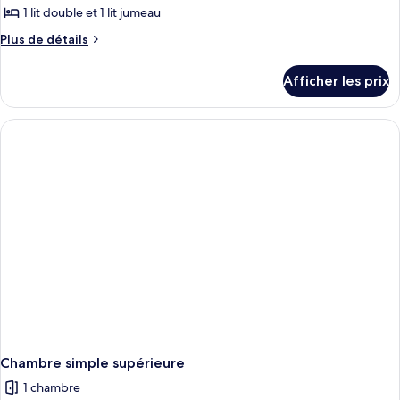
1 lit double et 1 lit jumeau
Plus
Plus de détails
de
détails
Afficher les prix
pour
Chambre
supérieure
double
(2
Adults
+
1
Child)
Chambre simple supérieure
1 chambre