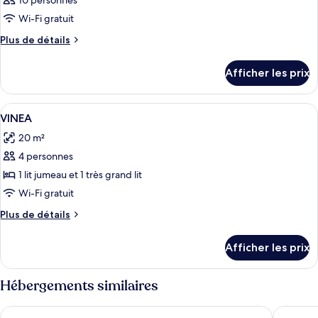
10 personnes
Wi-Fi gratuit
Plus
Plus de détails
de
détails
Afficher les prix
pour
Chambre
Afficher
Lit de bébé (gratuit), accès au Wi-Fi (inc
6
VINEA
toutes
20 m²
les
4 personnes
photos
pour
1 lit jumeau et 1 très grand lit
ce
Wi-Fi gratuit
type
Plus
Plus de détails
de
de
chambre :
détails
Afficher les prix
pour
VINEA
VINEA
Hébergements similaires
Aminess Vival Port9 Resort
Aminess 