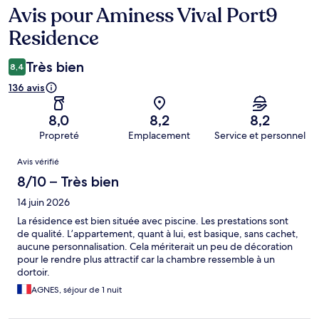
Avis pour Aminess Vival Port9
Avis
Residence
Très bien
8,4
136 avis
8,0
8,2
8,2
Propreté
Emplacement
Service et personnel
Avis
Avis vérifié
8/10 – Très bien
14 juin 2026
La résidence est bien située avec piscine. Les prestations sont
de qualité. L’appartement, quant à lui, est basique, sans cachet,
aucune personnalisation. Cela mériterait un peu de décoration
pour le rendre plus attractif car la chambre ressemble à un
dortoir.
AGNES, séjour de 1 nuit