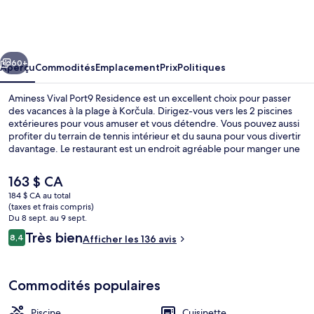
Aminess
Vival
Port9
cédent
Suivant
Residence
60+
Aperçu
Commodités
Emplacement
Prix
Politiques
Aminess Vival Port9 Residence est un excellent choix pour passer
des vacances à la plage à Korčula. Dirigez-vous vers les 2 piscines
extérieures pour vous amuser et vous détendre. Vous pouvez aussi
profiter du terrain de tennis intérieur et du sauna pour vous divertir
davantage. Le restaurant est un endroit agréable pour manger une
bouchée et le bar-salon sert des boissons rafraîchissantes. Il y a 2
bars sur la plage et un bar attenant à la piscine. De plus, hôtels-
Le
163 $ CA
résidences offrent des cuisinettes et réfrigérateur.
prix
184 $ CA au total
actuel
(taxes et frais compris)
Extérieur
est
Du 8 sept. au 9 sept.
de 163 $ CA
Avis
Très bien
8,4
Afficher les 136 avis
8,4 sur 10 –
Commodités populaires
Piscine
Cuisinette