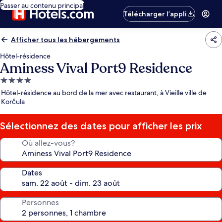
Passer au contenu principal
Télécharger l’appli
Afficher tous les hébergements
Hôtel-résidence
Aminess Vival Port9 Residence
Hébergement
4.0 étoiles
Hôtel-résidence au bord de la mer avec restaurant, à Vieille ville de
Korčula
Sélectionnez des dates pour afficher les prix
Où allez-vous?
Dates
Personnes