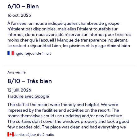
6/10 – Bien
16 oct. 2025
À l’arrivée, on nous a indiqué que les chambres de groupe
n’étaient pas disponibles, mais elles l’étaient toutefois sur
internet, donc nous avons dû réserver sur internet pour trois fois
moins cher qu’à l’accueil ! Manque de transparence inquietant.
Le reste du séjour était bien, les piscines et la plage étaient bien
entretenues et agréables
Ingrid, séjour de 1 nuit
Avis vérifié
8/10 – Très bien
12 juill. 2026
Traduire avec Google
The staff at the resort were friendly and helpful. We were
impressed by the facilities and activities on the resort. The
rooms themselves could use updating and/or new furniture.
The curtains don’t cover the windows properly and look a good
few decades old. The place was clean and had everything we
needed in the kitchenette. It was a quick taxi boat ride (or drive)
Jamie, séjour de 2 nuits
over to beautiful Old Town Korcula.