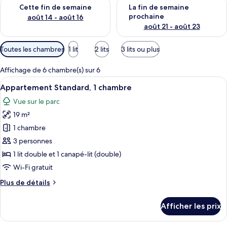
Vérifier la disponibilité pour cette fin de semaine août 14 - aoû
Vérifier la disponibilité pour 
Cette fin de semaine
La fin de semaine
prochaine
août 14 - août 16
août 21 - août 23
Filtres
Toutes les chambres
1 lit
2 lits
3 lits ou plus
disponibles
pour
Affichage de 6 chambre(s) sur 6
les
Afficher
Une chambre d’hôtel avec un lit, une t
7
Appartement Standard, 1 chambre
chambres
toutes
Vue sur le parc
les
19 m²
photos
pour
1 chambre
ce
3 personnes
type
1 lit double et 1 canapé-lit (double)
de
Wi-Fi gratuit
chambre :
Plus
Plus de détails
Appartement
de
Standard,
détails
Afficher les prix
1
pour
Appartement
chambre