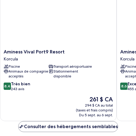
Aminess
Aminess
Aminess Vival Port9 Resort
Amines
Vival
Liburna
Korcula
Korcula
Port9
Hotel
Piscine
Transport aéroportuaire
Piscin
Resort
Korcula
Animaux de compagnie
Stationnement
Anima
Korcula
acceptés
disponible
accep
8.4
8.6
Très bien
Exce
8,4
8,6
sur
sur
243 avis
455 a
10,
10,
Le
261 $ CA
Très
Excellen
prix
bien,
455 avis
294 $ CA au total
est
(taxes et frais compris)
243 avis
de
Du 5 sept. au 6 sept.
261 $ CA
Consulter des hébergements semblables