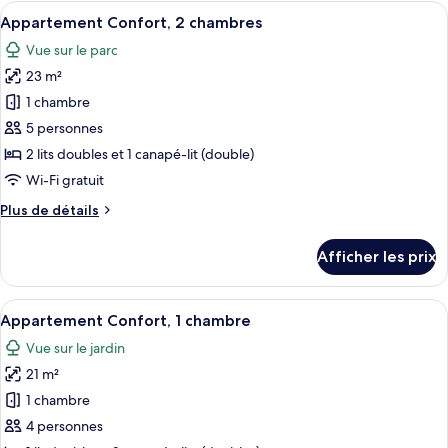
Standard,
Afficher
Une cuisine moderne avec des meubles 
9
1
Appartement Confort, 2 chambres
toutes
chambre
Vue sur le parc
les
23 m²
photos
pour
1 chambre
ce
5 personnes
type
2 lits doubles et 1 canapé-lit (double)
de
Wi-Fi gratuit
chambre :
Plus
Plus de détails
Appartement
de
Confort,
détails
Afficher les prix
2
pour
Appartement
chambres
Confort,
Afficher
Une chambre à coucher avec un lit, un
9
2
Appartement Confort, 1 chambre
toutes
chambres
Vue sur le jardin
les
21 m²
photos
pour
1 chambre
ce
4 personnes
type