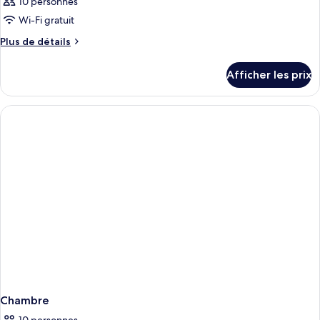
10 personnes
Wi-Fi gratuit
Plus
Plus de détails
de
détails
Afficher les prix
pour
Chambre
Chambre