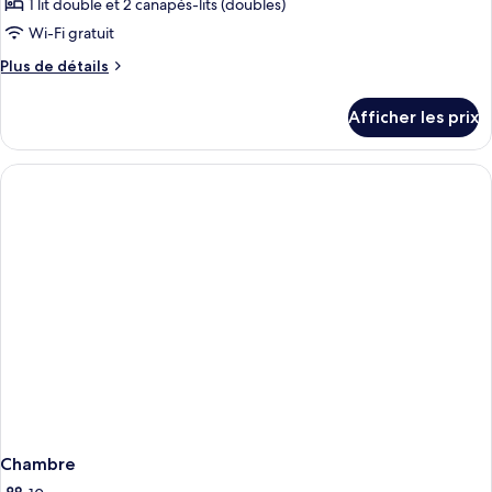
1 lit double et 2 canapés-lits (doubles)
de
Wi-Fi gratuit
chambre :
Plus
Plus de détails
Appartement
de
Confort,
détails
Afficher les prix
1
pour
Appartement
chambre
Confort,
1
chambre
Chambre