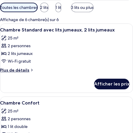
Filtres
Toutes les chambres
2 lits
1 lit
3 lits ou plus
disponibles
pour
Affichage de 6 chambre(s) sur 6
les
Afficher
Une chambre d’hôtel avec un mur en pier
6
Chambre Standard avec lits jumeaux, 2 lits jumeaux
chambres
toutes
25 m²
les
2 personnes
photos
pour
2 lits jumeaux
ce
Wi-Fi gratuit
type
Plus
Plus de détails
de
de
chambre :
détails
Afficher les prix
pour
Chambre
Chambre
Standard
Standard
Afficher
Une chambre à coucher avec un lit, une
avec
5
avec
Chambre Confort
toutes
lits
lits
25 m²
jumeaux,
les
jumeaux,
2
2 personnes
photos
2
lits
pour
1 lit double
lits
jumeaux