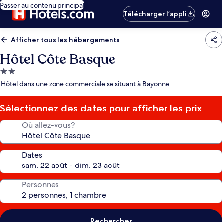
Passer au contenu principal
Télécharger l’appli
Afficher tous les hébergements
Hôtel Côte Basque
Hébergement
2.0 étoiles
Hôtel dans une zone commerciale se situant à Bayonne
Sélectionnez des dates pour afficher les prix
Où allez-vous?
Dates
Personnes
Rechercher