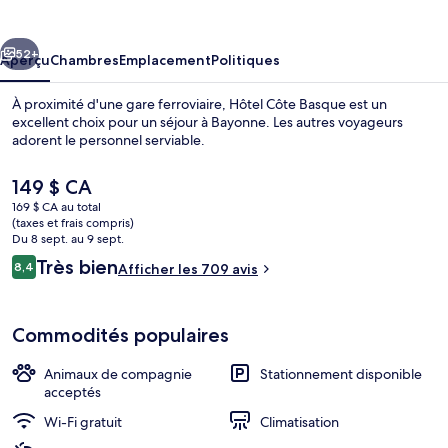
Côte
Basque
cédent
Suivant
52+
Aperçu
Chambres
Emplacement
Politiques
À proximité d'une gare ferroviaire, Hôtel Côte Basque est un
excellent choix pour un séjour à Bayonne. Les autres voyageurs
adorent le personnel serviable.
Le
149 $ CA
prix
169 $ CA au total
actuel
(taxes et frais compris)
est
Du 8 sept. au 9 sept.
de 149 $ CA
Avis
Très bien
8,4
Afficher les 709 avis
Extérieur
8,4 sur 10 –
Commodités populaires
Animaux de compagnie
Stationnement disponible
acceptés
Wi-Fi gratuit
Climatisation