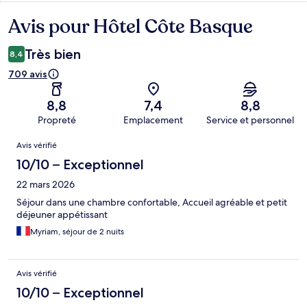
Avis pour Hôtel Côte Basque
Avis
Très bien
8,4
709 avis
8,8
7,4
8,8
Propreté
Emplacement
Service et personnel
Avis
Avis vérifié
10/10 – Exceptionnel
22 mars 2026
Séjour dans une chambre confortable, Accueil agréable et petit
déjeuner appétissant
Myriam, séjour de 2 nuits
Avis vérifié
10/10 – Exceptionnel