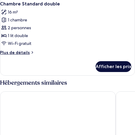
Afficher
5
double
Chambre Standard double
toutes
16 m²
les
1 chambre
photos
pour
2 personnes
ce
1 lit double
type
Wi-Fi gratuit
de
Plus
Plus de détails
chambre :
de
Chambre
détails
Afficher les prix
pour
Standard
Chambre
double
Standard
Hébergements similaires
double
Hotel Villa KOEGUI Bayonne
ibis Bay