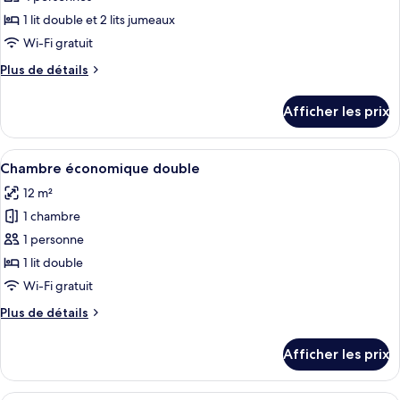
photos
pour
1 lit double et 2 lits jumeaux
ce
Wi-Fi gratuit
type
Plus
Plus de détails
de
de
chambre :
détails
Afficher les prix
pour
Chambre
Chambre
familiale
familiale
Afficher
Une chambre d’hôtel comprenant un lit
4
Chambre économique double
toutes
12 m²
les
1 chambre
photos
pour
1 personne
ce
1 lit double
type
Wi-Fi gratuit
de
Plus
Plus de détails
chambre :
de
Chambre
détails
Afficher les prix
pour
économique
Chambre
double
économique
Une chambre bien rangée, avec un lit,