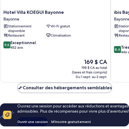
Hotel
ibis
Hotel Villa KOEGUI Bayonne
ibis B
Villa
Bayonn
Bayonne
Bayonn
KOEGUI
Centre
Stationnement
Wi-Fi gratuit
Stati
Bayonne
Bayonn
disponible
dispon
Bayonne
Restaurant
Climatisation
Restau
9.6
Exceptionnel
9,6
8.4
Trè
sur
452 avis
8,4
sur
446 a
10,
10,
Exceptionnel,
Le
169 $ CA
Très
452 avis
prix
bien,
198 $ CA au total
est
(taxes et frais compris)
446 avis
de
Du 1 sept. au 2 sept.
169 $ CA
Consulter des hébergements semblables
Ouvrez une session pour accéder aux réductions et avantages
admissibles. Plus de récompenses pour vivre plus d’aventures!
Ouvrir une session
M’inscrire gratuitement