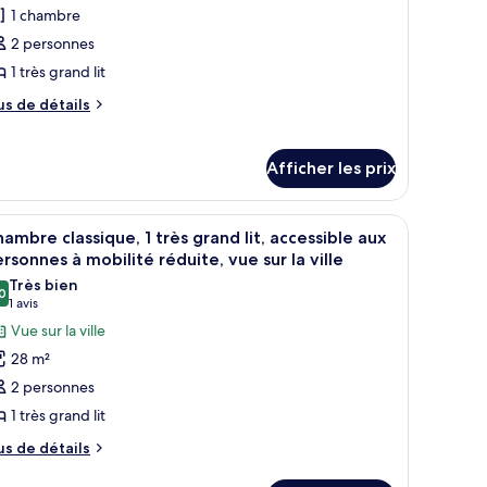
agoon
1 chambre
e
iew
ype
2 personnes
e
1 très grand lit
hambre :
us
us de détails
uite
e
lassique,
tails
ur
Afficher les prix
ite
rès
assique,
rand
enêtre, un canapé, un fauteuil, une petite table et une lampe.
fficher
Une chambre d’hôtel moderne équipée d’un gran
7
ambre classique, 1 très grand lit, accessible aux
ès
t,
outes
rsonnes à mobilité réduite, vue sur la ville
and
ccès
s
Très bien
u
0
hotos
cès
8,0 sur 10
(1 avis)
1 avis
ar-
our
Vue sur la ville
r-
alon,
e
lon,
28 m²
ue
ype
e
2 personnes
ur
r
e
1 très grand lit
hambre :
gune
agune
us
hambre
us de détails
e
lassique,
tails