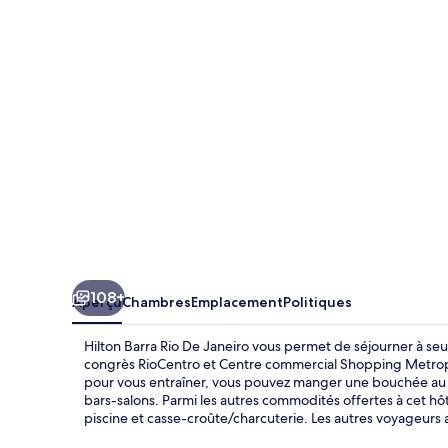
Barra
Rio
De
Janeiro
108+
Aperçu
Chambres
Emplacement
Politiques
Hilton Barra Rio De Janeiro vous permet de séjourner à se
congrès RioCentro et Centre commercial Shopping Metropol
pour vous entraîner, vous pouvez manger une bouchée au re
bars-salons. Parmi les autres commodités offertes à cet hôt
piscine et casse-croûte/charcuterie. Les autres voyageurs 