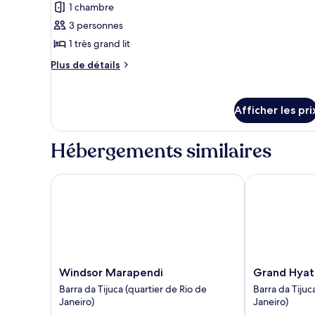
lagune
1 chambre
ce
lagune
type
3 personnes
de
1 très grand lit
chambre :
Plus
Plus de détails
Chambre
de
présidentielle,
détails
pour
accès
Afficher les pri
Chambre
au
présidentielle,
bar-
accès
Hébergements similaires
au
salon,
bar-
vue
salon,
Windsor Marapendi
Grand Hyatt R
sur
vue
la
sur
la
lagune
lagune
Windsor
Grand
Windsor Marapendi
Grand Hyatt
Marapendi
Hyatt
Barra da Tijuca (quartier de Rio de
Barra da Tijuc
Barra
Rio
Janeiro)
Janeiro)
da
De