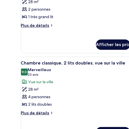
classic
28 m²
ce
suite
2 personnes
type
1 très grand lit
de
chambre :
Plus
Plus de détails
de
Chambre
détails
classique,
pour
1
Afficher les pri
Chambre
très
classique,
1
grand
Afficher
Une chambre d’hôtel avec une g
très
8
Chambre classique, 2 lits doubles, vue sur la ville
lit,
toutes
grand
Merveilleux
vue
lit,
les
9,0
9,0 sur 10
(23 avis)
23 avis
vue
sur
photos
Vue sur la ville
sur
la
pour
la
28 m²
ville
ce
ville
4 personnes
type
2 lits doubles
de
chambre :
Plus
Plus de détails
de
Chambre
détails
classique,
pour