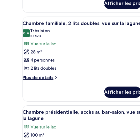
2
Afficher les pri
Chambre
lits
classique,
2
doubles,
Afficher
Une chambre d’hôtel avec une g
lits
7
Chambre familiale, 2 lits doubles, vue sur la lagun
vue
toutes
doubles,
Très bien
sur
vue
les
8,4
8,4 sur 10
(10 avis)
10 avis
sur
la
photos
Vue sur le lac
la
ville
pour
ville
28 m²
ce
4 personnes
type
2 lits doubles
de
chambre :
Plus
Plus de détails
de
Chambre
détails
familiale,
Afficher les pri
pour
2
Chambre
lits
familiale,
Afficher
Un salon moderne comprenant u
8
2
Chambre présidentielle, accès au bar-salon, vue s
doubles,
toutes
lits
la lagune
vue
doubles,
les
sur
Vue sur le lac
vue
photos
sur
la
100 m²
pour
la