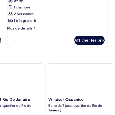
59 m²
la
a
ce
la
au
lagune
a
1 chambre
lagune
ba
type
b
sa
2 personnes
de
s
1 très grand lit
chambre :
Suite,
Plus
Plus de détails
1
de
détails
très
x
Afficher les prix
pour
grand
Suite,
lit,
1
très
accès
grand
au
lit,
io De Janeiro
Windsor Oceanico
bar-
accès
salon
au
bar-
salon
Windsor
 Rio De Janeiro
Windsor Oceanico
Oceanico
a (quartier de Rio de
Barra da Tijuca (quartier de Rio de
Barra
Janeiro)
da