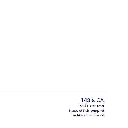
2 bars-salons, bar attenant à la piscin
hébergement
Le
143 $ CA
prix
168 $ CA au total
actuel
(taxes et frais compris)
Piscine extérieure, accès possible de 8
est
Du 14 août au 15 août
de 143 $ CA