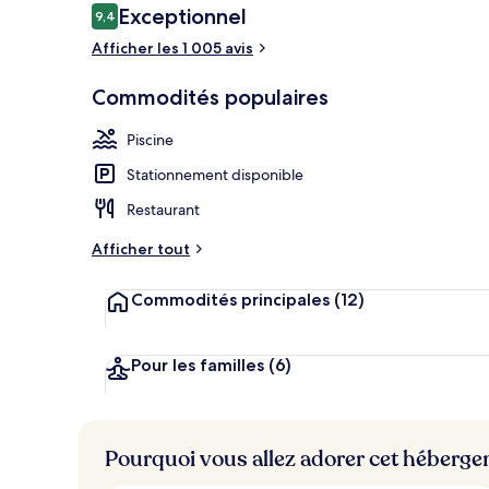
Avis
Exceptionnel
9,4
9,4 sur 10 –
Afficher les 1 005 avis
Salle de réun
Commodités populaires
Piscine
Stationnement disponible
Restaurant
Afficher tout
Commodités principales
(12)
Pour les familles
(6)
Pourquoi vous allez adorer cet héberg