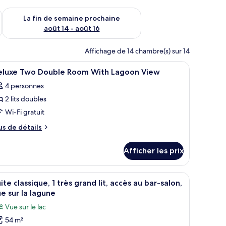
n de semaine août 7 - août 9
Vérifier la disponibilité pour la fin de semaine prochaine août 
La fin de semaine prochaine
août 14 - août 16
Affichage de 14 chambre(s) sur 14
, système d’insonorisation
fficher
Literie de qualité, minibar, coffre-fort, systèm
3
eluxe Two Double Room With Lagoon View
outes
4 personnes
s
2 lits doubles
hotos
our
Wi-Fi gratuit
e
us
us de détails
ype
e
tails
e
Afficher les prix
ur
hambre :
luxe
eluxe
wo
r le paysage urbain grâce à de grandes fenêtres.
it, d’un bureau, d’une chaise, d’une télévision et offrant une vue sur le pay
fficher
Une chambre d’hôtel moderne avec un mur d’acc
14
wo
uble
ite classique, 1 très grand lit, accès au bar-salon,
outes
oom
ouble
e sur la lagune
th
s
oom
Vue sur le lac
goon
hotos
ith
ew
54 m²
our