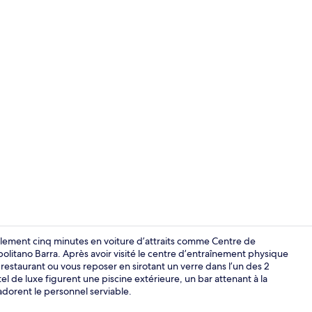
Vidéo de l’
ulement cinq minutes en voiture d’attraits comme Centre de
itano Barra. Après avoir visité le centre d’entraînement physique
staurant ou vous reposer en sirotant un verre dans l’un des 2
Restaurant
el de luxe figurent une piscine extérieure, un bar attenant à la
adorent le personnel serviable.