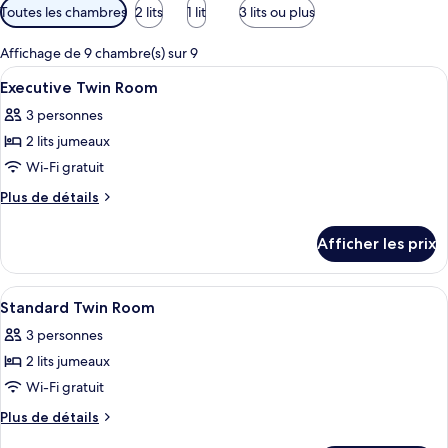
Filtres
Toutes les chambres
2 lits
1 lit
3 lits ou plus
disponibles
pour
Affichage de 9 chambre(s) sur 9
les
Afficher
Une chambre d’hôtel comprenant un lit
3
Executive Twin Room
chambres
toutes
3 personnes
les
2 lits jumeaux
photos
pour
Wi-Fi gratuit
ce
Plus
Plus de détails
type
de
détails
de
Afficher les prix
pour
chambre :
Executive
Executive
Twin
Afficher
Une chambre d’hôtel avec un lit, un bu
1
Twin
Room
Standard Twin Room
toutes
Room
3 personnes
les
2 lits jumeaux
photos
pour
Wi-Fi gratuit
ce
Plus
Plus de détails
type
de