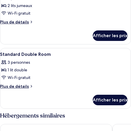
pour
2 lits jumeaux
ce
Wi-Fi gratuit
type
Plus
Plus de détails
de
de
chambre :
détails
Afficher les prix
pour
Chambre
Chambre
exécutive
exécutive
Afficher
Une chambre d’hôtel comprenant un lit
avec
1
avec
Standard Double Room
toutes
lits
lits
3 personnes
jumeaux
les
jumeaux
1 lit double
photos
pour
Wi-Fi gratuit
ce
Plus
Plus de détails
type
de
détails
de
Afficher les prix
pour
chambre :
Standard
Standard
Double
Hébergements similaires
Double
Room
Room
Hotel Leo Station et Annexes
Le Merc