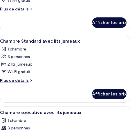
pour
Wi-Fi gratuit
ce
Plus
Plus de détails
type
de
détails
de
Afficher les prix
pour
chambre :
Suite
Suite
Junior
Afficher
Une chambre d’hôtel avec deux lits, un
6
Junior
Chambre Standard avec lits jumeaux
toutes
1 chambre
les
3 personnes
photos
pour
2 lits jumeaux
ce
Wi-Fi gratuit
type
Plus
Plus de détails
de
de
chambre :
détails
Afficher les prix
pour
Chambre
Chambre
Standard
Standard
Afficher
Une chambre d’hôtel avec un lit double
avec
10
avec
Chambre exécutive avec lits jumeaux
toutes
lits
lits
1 chambre
jumeaux
les
jumeaux
3 personnes
photos