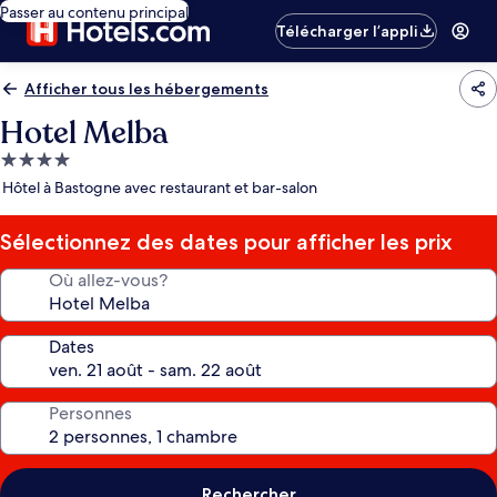
Passer au contenu principal
Télécharger l’appli
Afficher tous les hébergements
Hotel Melba
Hébergement
4.0 étoiles
Hôtel à Bastogne avec restaurant et bar-salon
Sélectionnez des dates pour afficher les prix
Où allez-vous?
Dates
Personnes
Rechercher