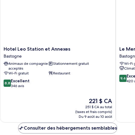
Hotel
Le
Hotel Leo Station et Annexes
Le Me
Leo
Mercen
Bastogne
Bastog
Station
Motel
Animaux de compagnie
Stationnement gratuit
Wi-Fi 
et
Bastogn
acceptés
Climat
Annexes
Wi-Fi gratuit
Restaurant
Bastogne
9.4
Exc
9,4
8.8
Excellent
sur
420 
8,8
sur
346 avis
10,
10,
Exceptio
Excellent,
420 avis
Le
221 $ CA
346 avis
prix
251 $ CA au total
est
(taxes et frais compris)
de
Du 9 août au 10 août
221 $ CA
Consulter des hébergements semblables