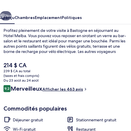
Melba
cédent
Suivant
76+
Aperçu
Chambres
Emplacement
Politiques
Profitez pleinement de votre visite à Bastogne en séjournant au
Hotel Melba. Vous pouvez vous reposer en sirotant un verre au bar-
salon et le restaurant est idéal pour manger une bouchée. Parmi les
autres points saillants figurent des vélos gratuits, terrasse et une
borne de recharge pour vélo électrique. Les autres voyageurs
apprécient vraiment le personnel serviable.
Le
214 $ CA
prix
239 $ CA au total
actuel
(taxes et frais compris)
Buffet déjeuner gratuit tous les jours
est
Du 23 août au 24 août
de 214 $ CA
Avis
Merveilleux
9,2
Afficher les 463 avis
9,2 sur 10 –
Commodités populaires
Déjeuner gratuit
Stationnement gratuit
Wi-Fi gratuit
Restaurant