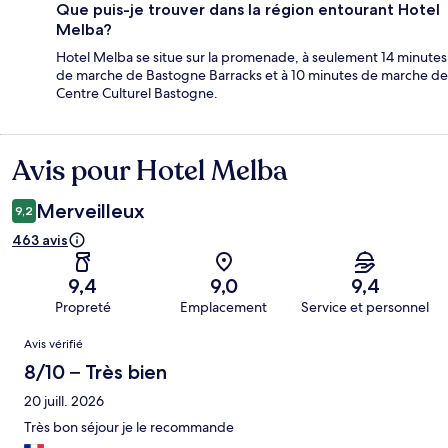
Que puis-je trouver dans la région entourant Hotel
Melba?
Hotel Melba se situe sur la promenade, à seulement 14 minutes
de marche de Bastogne Barracks et à 10 minutes de marche de
Centre Culturel Bastogne.
Avis pour Hotel Melba
Avis
Merveilleux
9,2
463 avis
9,4
9,0
9,4
Propreté
Emplacement
Service et personnel
Avis
Avis vérifié
8/10 – Très bien
20 juill. 2026
Très bon séjour je le recommande