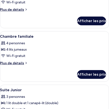
ce
Wi-Fi gratuit
type
Plus
Plus de détails
de
de
chambre :
détails
Afficher les prix
pour
Suite
Suite
luxueuse
luxueuse
Afficher
Une chambre avec un plafond en pente, 
11
Chambre familiale
toutes
4 personnes
les
4 lits jumeaux
photos
pour
Wi-Fi gratuit
ce
Plus
Plus de détails
type
de
détails
de
Afficher les prix
pour
chambre :
Chambre
Chambre
familiale
Afficher
Une chambre d’hôtel avec un grand lit,
8
familiale
Suite Junior
toutes
3 personnes
les
1 lit double et 1 canapé-lit (double)
photos