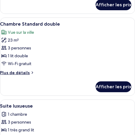
détails
de
Afficher les prix
pour
chambre :
Standard
Standard
Twin
Afficher
Une chambre d’hôtel moderne avec un g
9
Twin
Room
Chambre Standard double
toutes
Room
Vue sur la ville
les
23 m²
photos
pour
3 personnes
ce
1 lit double
type
Wi-Fi gratuit
de
Plus
Plus de détails
chambre :
de
Chambre
détails
Afficher les prix
pour
Standard
Chambre
double
Standard
Afficher
Une chambre à coucher avec un grand l
13
double
Suite luxueuse
toutes
1 chambre
les
3 personnes
photos
pour
1 très grand lit