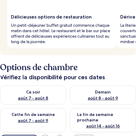
Délicieuses options de restauration
Dérive
Un petit-déjeuner buffet gratuit commence chaque
La liter
matin dans cet hôtel. Le restaurant et le bar sur place
couvertu
offrent de délicieuses expériences culinaires tout au
sanctuai
long de la journée.
minibar 
Options de chambre
Vérifiez la disponibilité pour ces dates
Vérifier la disponibilité pour ce soir août 7 - août 8
Vérifier la disponibilité pour 
Ce soir
Demain
août 7 - août 8
août 8 - août 9
Vérifier la disponibilité pour cette fin de semaine août 7 - aoû
Vérifier la disponibilité pour 
Cette fin de semaine
La fin de semaine
prochaine
août 7 - août 9
août 14 - août 16