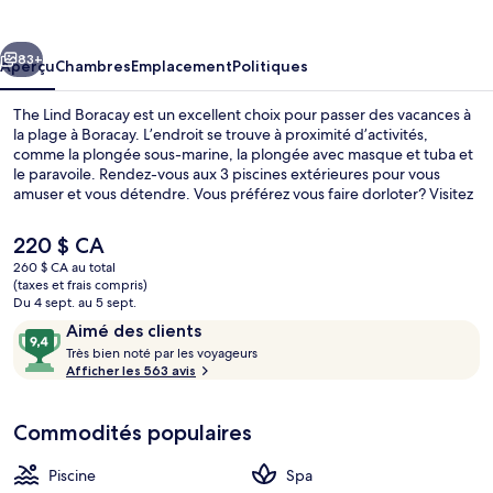
Lind
Boracay
cédent
Suivant
83+
Aperçu
Chambres
Emplacement
Politiques
The Lind Boracay est un excellent choix pour passer des vacances à
la plage à Boracay. L’endroit se trouve à proximité d’activités,
comme la plongée sous-marine, la plongée avec masque et tuba et
le paravoile. Rendez-vous aux 3 piscines extérieures pour vous
amuser et vous détendre. Vous préférez vous faire dorloter? Visitez
alors le spa et profitez des massages suédois, des exfoliations et de
l’aromathérapie. Le café est un endroit agréable pour manger une
Le
220 $ CA
bouchée et le bar-salon sert des boissons rafraîchissantes. Un club
prix
260 $ CA au total
pour enfants gratuit, un bar attenant à la piscine et un centre
actuel
(taxes et frais compris)
d’entraînement physique comptent parmi les autres points saillants
Sur la plage, sable blanc, serviettes de
est
Du 4 sept. au 5 sept.
de hôtel de luxe. Les autres voyageurs apprécient vraiment le
de 220 $ CA
Avis
9,4
Aimé des clients
personnel serviable.
T
sur
Très bien noté par les voyageurs
r
Afficher les 563 avis
10,
è
Aimé
s
des
Commodités populaires
clients
b
i
Piscine
Spa
e