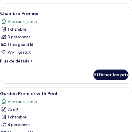
Chambre
Standard
Afficher
Une chambre d’hôtel moderne équipée d’
1
Chambre Premier
toutes
Vue sur le jardin
les
1 chambre
photos
pour
3 personnes
ce
1 très grand lit
type
Wi-Fi gratuit
de
Plus
Plus de détails
chambre :
de
Chambre
détails
Afficher les prix
pour
Premier
Chambre
Premier
Afficher
Une chambre d’hôtel moderne, équipée 
1
Garden Premier with Pool
toutes
Vue sur le jardin
les
75 m²
photos
pour
1 chambre
ce
4 personnes
type