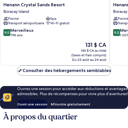
Henann
Henann
Henann Crystal Sands Resort
Henann
Crystal
Palm
Boracay Island
Boracay 
Sands
Beach
Piscine
Spa
Piscin
Resort
Resort
Transport aéroportuaire
Wi-Fi gratuit
Transp
Boracay
Boracay
Island
Island
9.0
9.2
Merveilleux
Mer
9,0
9,2
sur
sur
798 avis
1 007
10,
10,
Le
131 $ CA
Merveilleux,
Merveill
prix
798 avis
1 007 avi
146 $ CA au total
est
(taxes et frais compris)
de
Du 23 août au 24 août
131 $ CA
Consulter des hébergements semblables
Ouvrez une session pour accéder aux réductions et avantages
admissibles. Plus de récompenses pour vivre plus d’aventures!
Ouvrir une session
M’inscrire gratuitement
À propos du quartier