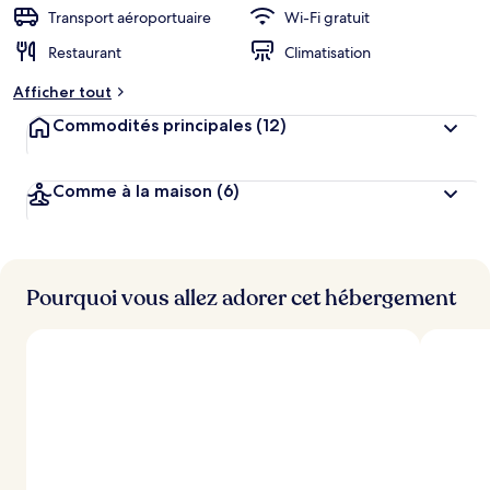
n
Transport aéroportuaire
Wi-Fi gratuit
Restaurant
Climatisation
n
o
Afficher tout
t
é
Commodités principales
(12)
p
a
Comme à la maison
(6)
r
l
e
s
Pourquoi vous allez adorer cet hébergement
v
o
y
a
g
e
u
r
s