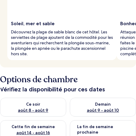
Soleil, mer et sable
Bonheur
Découvrez la plage de sable blanc de cet hôtel. Les
Attaquez
serviettes de plage ajoutent de la commodité pour les
réunion 
aventuriers qui recherchent la plongée sous-marine,
faites l
la plongée en apnée ou le parachute ascensionnel
piscine 
hors site.
complèt
Options de chambre
Vérifiez la disponibilité pour ces dates
Vérifier la disponibilité pour ce soir août 8 - août 9
Vérifier la disponibilité pour 
Ce soir
Demain
août 8 - août 9
août 9 - août 10
Vérifier la disponibilité pour cette fin de semaine août 14 - aoû
Vérifier la disponibilité pour 
Cette fin de semaine
La fin de semaine
prochaine
août 14 - août 16