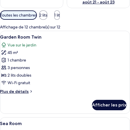
août 21 - août 23
Filtres
Toutes les chambres
2 lits
1 lit
disponibles
pour
Affichage de 12 chambre(s) sur 12
les
Afficher
Une chambre d’hôtel moderne avec deux
11
Garden Room Twin
chambres
toutes
Vue sur le jardin
les
45 m²
photos
pour
1 chambre
ce
3 personnes
type
2 lits doubles
de
Wi-Fi gratuit
chambre :
Plus
Plus de détails
Garden
de
Room
détails
Afficher les prix
Twin
pour
Garden
Room
Afficher
Une chambre d’hôtel moderne dotée d’u
9
Twin
Sea Room
toutes