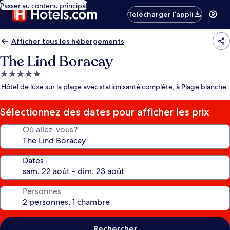
Passer au contenu principal
Télécharger l’appli
Afficher tous les hébergements
The Lind Boracay
Hébergement
5.0 étoiles
Hôtel de luxe sur la plage avec station santé complète, à Plage blanche
Sélectionnez des dates pour afficher les prix
Où allez-vous?
Dates
Personnes
Rechercher