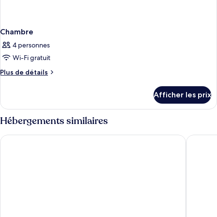
Chambre
4 personnes
Wi-Fi gratuit
Plus
Plus de détails
de
détails
Afficher les prix
pour
Chambre
Hébergements similaires
Henann Crystal Sands Resort
Henann P