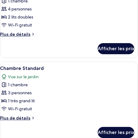
1 chambre
photos
pour
4 personnes
ce
2 lits doubles
type
Wi-Fi gratuit
de
Plus
Plus de détails
chambre :
de
Chambre
détails
Afficher les prix
pour
Deluxe
Chambre
Deluxe
Afficher
Coffre-fort, rideaux d’obscurcissement,
1
Chambre Standard
toutes
Vue sur le jardin
les
1 chambre
photos
pour
3 personnes
ce
1 très grand lit
type
Wi-Fi gratuit
de
Plus
Plus de détails
chambre :
de
Chambre
détails
Afficher les prix
pour
Standard