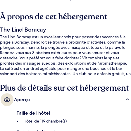
À propos de cet hébergement
The Lind Boracay
The Lind Boracay est un excellent choix pour passer des vacances à la
plage à Boracay. L’endroit se trouve à proximité d’activités, comme la
plongée sous-marine, la plongée avec masque et tuba et le paravoile.
Rendez-vous aux 3 piscines extérieures pour vous amuser et vous
détendre. Vous préférez vous faire dorloter? Visitez alors le spa et
profitez des massages suédois, des exfoliations et de l’aromathérapie.
Le café est un endroit agréable pour manger une bouchée et le bar-
salon sert des boissons rafraîchissantes. Un club pour enfants gratuit, un
bar attenant à la piscine et un centre d’entraînement physique
comptent parmi les autres points saillants de hôtel de luxe. Les autres
Plus de détails sur cet hébergement
voyageurs apprécient vraiment le personnel serviable.
Aperçu
Taille de l’hôtel
Hôtel de 119 chambre(s)