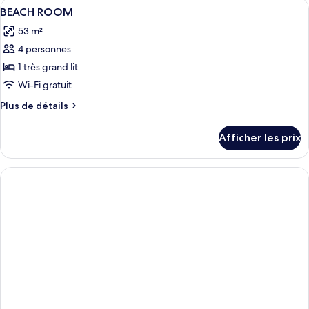
Afficher
Coffre-fort, rideaux d’obscurcissement,
5
BEACH ROOM
toutes
53 m²
les
4 personnes
photos
pour
1 très grand lit
ce
Wi-Fi gratuit
type
Plus
Plus de détails
de
de
chambre :
détails
Afficher les prix
pour
BEACH
BEACH
ROOM
ROOM