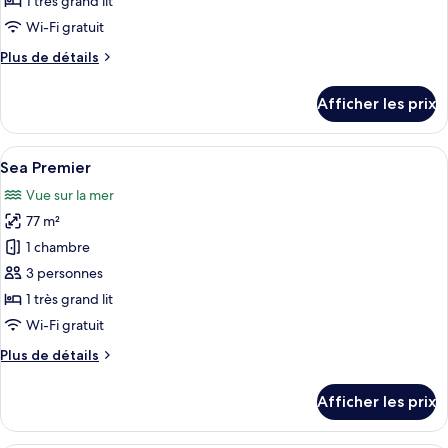
1 très grand lit
de
Wi-Fi gratuit
chambre :
Plus
Plus de détails
Garden
de
Premier
détails
Afficher les prix
with
pour
Garden
Pool
Premier
Afficher
Une chambre d’hôtel moderne équipée d’
1
with
Sea Premier
toutes
Pool
Vue sur la mer
les
77 m²
photos
pour
1 chambre
ce
3 personnes
type
1 très grand lit
de
Wi-Fi gratuit
chambre :
Plus
Plus de détails
Sea
de
Premier
détails
Afficher les prix
pour
Sea
Premier