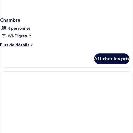
Chambre
4 personnes
Wi-Fi gratuit
Plus
Plus de détails
de
détails
Afficher les prix
pour
Chambre