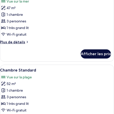
Vue sur la mer
les
47 m²
photos
pour
1 chambre
ce
3 personnes
type
1 très grand lit
de
Wi-Fi gratuit
chambre :
Plus
Plus de détails
Sea
de
Room
détails
Afficher les prix
pour
Sea
Room
Afficher
Une chambre d’hôtel moderne, dotée d’u
15
Chambre Standard
toutes
Vue sur la plage
les
52 m²
photos
pour
1 chambre
ce
3 personnes
type
1 très grand lit
de
Wi-Fi gratuit