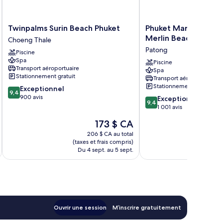
Twinpalms
Phuket
Twinpalms Surin Beach Phuket
Phuket Marriott Reso
Surin
Marriott
Merlin Beach
Choeng Thale
Beach
Resort
Patong
Piscine
Phuket
&
Spa
Choeng
Spa,
Piscine
Transport aéroportuaire
Spa
Thale
Merlin
Stationnement gratuit
Transport aéroportuaire
Beach
Stationnement gratuit
9.4
Exceptionnel
Patong
9,4
sur
900 avis
9.4
Exceptionnel
9,4
10,
sur
1 001 avis
Exceptionnel,
10,
Le
173 $ CA
900 avis
Exceptionnel,
prix
1 001 avis
206 $ CA au total
est
(taxes et frais compris)
(taxe
de
Du 4 sept. au 5 sept.
Du 
173 $ CA
Ouvrir une session
M’inscrire gratuitement