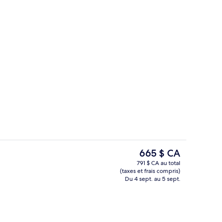
Déjeuner, dîner et souper servis sur pl
hébergement
Le
665 $ CA
prix
791 $ CA au total
actuel
(taxes et frais compris)
’hébergement
Cabane dans un arbre, piscine privée |
est
Du 4 sept. au 5 sept.
de 665 $ CA