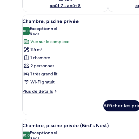
août 7 - août 8
a
Afficher
Un bungalow au toit de chaume
8
Chambre, piscine privée
toutes
Exceptionnel
les
10,0
10,0 sur 10
(5 avis)
5 avis
photos
Vue sur le complexe
pour
116 m²
ce
1 chambre
type
2 personnes
de
1 très grand lit
chambre :
Chambre,
Wi-Fi gratuit
piscine
Plus
Plus de détails
privée
de
détails
Afficher les pri
pour
Chambre,
piscine
Afficher
Une villa moderne avec piscine
11
privée
Chambre, piscine privée (Bird's Nest)
toutes
Exceptionnel
les
10,0
10,0 sur 10
(3 avis)
3 avis