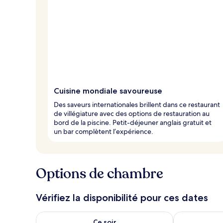
a
g
e
u
r
s
Cuisine mondiale savoureuse
Des saveurs internationales brillent dans ce restaurant
de villégiature avec des options de restauration au
bord de la piscine. Petit-déjeuner anglais gratuit et
un bar complètent l’expérience.
Options de chambre
Vérifiez la disponibilité pour ces dates
Vérifier la disponibilité pour ce soir août 7 - août 8
Vérifier la di
Ce soir