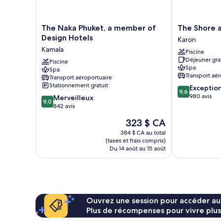
The
The
The Naka Phuket, a member of
The Shore a
Naka
Shore
Design Hotels
Karon
Phuket,
at
Kamala
Piscine
a
Katathani
Déjeuner gra
member
Piscine
Karon
Spa
Spa
of
Transport aér
Transport aéroportuaire
Design
Stationnement gratuit
9.6
Exceptio
Hotels
9,6
sur
980 avis
9.0
Kamala
Merveilleux
9,0
10,
sur
842 avis
Exceptionnel,
10,
Le
323 $ CA
980 avis
Merveilleux,
prix
842 avis
384 $ CA au total
est
(taxes et frais compris)
de
Du 14 août au 15 août
323 $ CA
Ouvrez une session pour accéder au
Plus de récompenses pour vivre plus