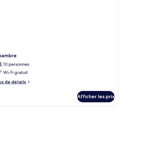
ivée
hambre
10 personnes
Wi-Fi gratuit
us
us de détails
e
tails
Afficher les prix
ur
hambre