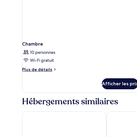
Chambre
10 personnes
Wi-Fi gratuit
Plus
Plus de détails
de
détails
Afficher les pri
pour
Chambre
Hébergements similaires
The Naka Phuket, a member of Design Hotels
The Shore at 