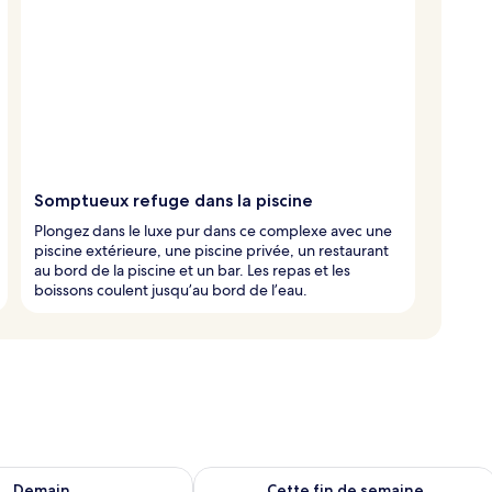
Somptueux refuge dans la piscine
Plongez dans le luxe pur dans ce complexe avec une
piscine extérieure, une piscine privée, un restaurant
au bord de la piscine et un bar. Les repas et les
boissons coulent jusqu’au bord de l’eau.
sponibilité pour demain août 8 - août 9
Vérifier la disponibilité pour cette fi
Demain
Cette fin de semaine