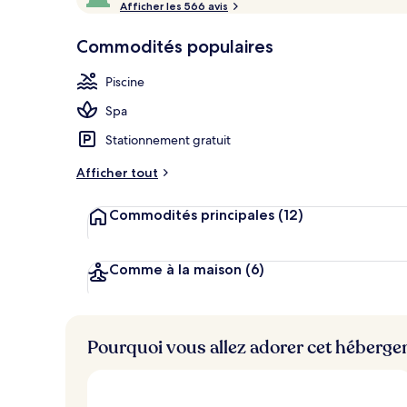
r
Afficher les 566 avis
10,
Piscine extér
è
Aimé
s
Commodités populaires
des
clients
b
Piscine
i
e
Spa
n
Stationnement gratuit
n
o
Afficher tout
t
é
Commodités principales
(12)
p
a
r
Comme à la maison
(6)
l
e
s
Pourquoi vous allez adorer cet héberg
v
o
y