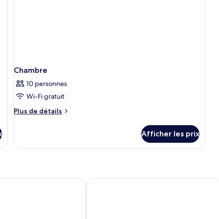
Chambre
10 personnes
Wi-Fi gratuit
Plus
Plus de détails
de
détails
x
Afficher les prix
pour
Chambre
Katathani
Ayara Kamala Resort & Spa