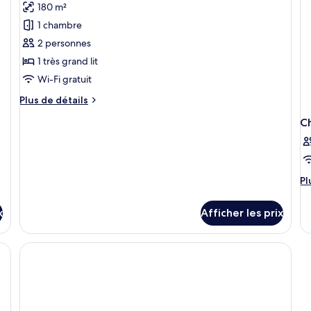
pr
180 m²
photos
pour
1 chambre
ce
2 personnes
type
1 très grand lit
de
Wi-Fi gratuit
chambre :
Plus
Plus de détails
Spa
de
Sanctuary
C
détails
Villa
pour
Spa
Sanctuary
Villa
Pl
Pl
d
dé
x
Afficher les prix
po
C