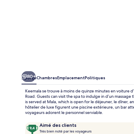
80+
Aperçu
Chambres
Emplacement
Politiques
Keemala se trouve à moins de quinze minutes en voiture 
Road. Guests can visit the spa to indulge in d’un massage t
is served at Mala, which is open for le déjeuner, le dîner,
hôtelier de luxe figurent une piscine extérieure, un bar att
voyageurs adorent le personnel serviable.
Avis
9,4
Aimé des clients
T
sur
Très bien noté par les voyageurs