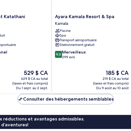
Ayara
t Katathani
Ayara Kamala Resort & Spa
Kamala
Kamala
Resort
Piscine
&
tuit
Spa
Spa
Transport aéroportuaire
Kamala
oportuaire
Stationnement gratuit
9.0
nnel
Merveilleux
9,0
sur
299 avis
10,
Merveilleux,
Le
Le
529 $ CA
185 $ CA
299 avis
prix
prix
629 $ CA au total
219 $ CA au total
est
est
(taxes et frais compris)
(taxes et frais compris)
de
de
Du 1 sept. au 2 sept.
Du 9 août au 10 août
529 $ CA
185 $ CA
Consulter des hébergements semblables
x réductions et avantages admissibles.
 d’aventures!