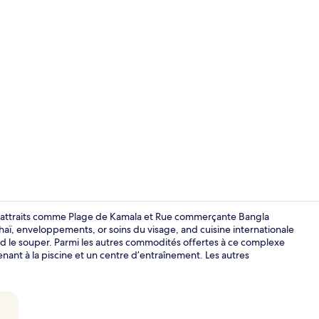
Vidéo de l’
d’attraits comme Plage de Kamala et Rue commerçante Bangla
haï, enveloppements, or soins du visage, and cuisine internationale
 and le souper. Parmi les autres commodités offertes à ce complexe
Entrée de l
enant à la piscine et un centre d’entraînement. Les autres