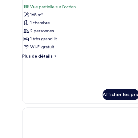
photos
Vue partielle sur l’océan
pour
165 m²
ce
1 chambre
type
2 personnes
de
1 très grand lit
chambre :
Chambre,
Wi-Fi gratuit
piscine
Plus
Plus de détails
privée
de
détails
(Bird's
pour
Nest)
Chambre,
piscine
privée
Afficher les pri
(Bird's
Nest)