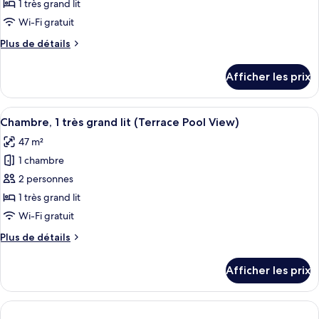
type
(Oceanfront)
1 très grand lit
(Oceanfront)
de
Wi-Fi gratuit
chambre :
Plus
Plus de détails
Chambre,
de
1
détails
Afficher les prix
très
pour
Chambre,
grand
1
Afficher
Une chambre d’hôtel moderne dotée d’un
lit
6
très
Chambre, 1 très grand lit (Terrace Pool View)
toutes
(Oceanfront)
grand
47 m²
lit
les
(Oceanfront)
1 chambre
photos
pour
2 personnes
ce
1 très grand lit
type
Wi-Fi gratuit
de
Plus
Plus de détails
chambre :
de
Chambre,
détails
Afficher les prix
pour
1
Chambre,
très
1
grand
très