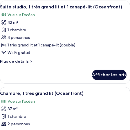
studio,
Afficher
Une chambre d’hôtel moderne avec un g
très
5
1
Suite studio, 1 très grand lit et 1 canapé-lit (Oceanfront)
toutes
grand
très
Vue sur l’océan
grand
les
lit
lit
42 m²
photos
et
et
pour
1 chambre
1
1
ce
canapé-
canapé-
4 personnes
lit
type
lit
1 très grand lit et 1 canapé-lit (double)
de
Wi-Fi gratuit
chambre :
Plus
Plus de détails
Suite
de
studio,
détails
Afficher les prix
1
pour
Suite
très
studio,
Afficher
Un complexe hôtelier doté d’une pisci
grand
8
1
Chambre, 1 très grand lit (Oceanfront)
toutes
lit
très
Vue sur l’océan
grand
les
et
lit
37 m²
photos
1
et
pour
canapé-
1 chambre
1
ce
lit
canapé-
2 personnes
lit