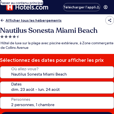
Passer au contenu principal
Télécharger l’appli
Afficher tous les hébergements
Nautilus Sonesta Miami Beach
Hébergement
4.5 étoiles
Hôtel de luxe sur la plage avec piscine extérieure, à Zone commerçante
de Collins Avenue
Sélectionnez des dates pour afficher les prix
Où allez-vous?
Dates
Personnes