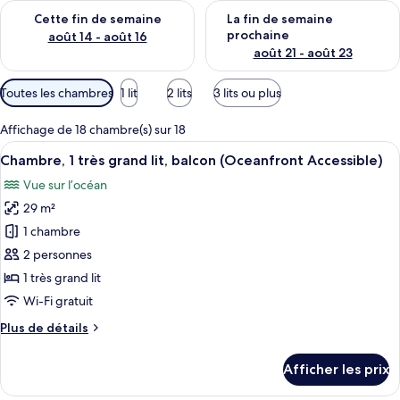
Vérifier la disponibilité pour cette fin de semaine août 14 - aoû
Vérifier la disponibilité pour 
Cette fin de semaine
La fin de semaine
prochaine
août 14 - août 16
août 21 - août 23
Filtres
Toutes les chambres
1 lit
2 lits
3 lits ou plus
disponibles
pour
Affichage de 18 chambre(s) sur 18
les
Afficher
Une chambre d’hôtel avec deux lits, un
7
Chambre, 1 très grand lit, balcon (Oceanfront Accessible)
chambres
toutes
Vue sur l’océan
les
29 m²
photos
pour
1 chambre
ce
2 personnes
type
1 très grand lit
de
Wi-Fi gratuit
chambre :
Plus
Plus de détails
Chambre,
de
1
détails
Afficher les prix
très
pour
Chambre,
grand