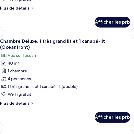
chambre :
Plus
Plus de détails
Chambre,
de
1
détails
Afficher les prix
pour
très
Chambre,
grand
1
Afficher
Un complexe hôtelier doté d’une pisci
lit,
7
très
Chambre Deluxe, 1 très grand lit et 1 canapé-lit
toutes
grand
accessible
(Oceanfront)
lit,
les
aux
Vue sur l’océan
accessible
photos
personnes
aux
40 m²
pour
à
personnes
1 chambre
ce
à
mobilité
mobilité
type
4 personnes
réduite
réduite
de
1 très grand lit et 1 canapé-lit (double)
chambre :
Wi-Fi gratuit
Chambre
Plus
Plus de détails
Deluxe,
de
1
détails
Afficher les prix
pour
très
Chambre
grand
Deluxe,
Afficher
Une chambre d’hôtel moderne dotée d’u