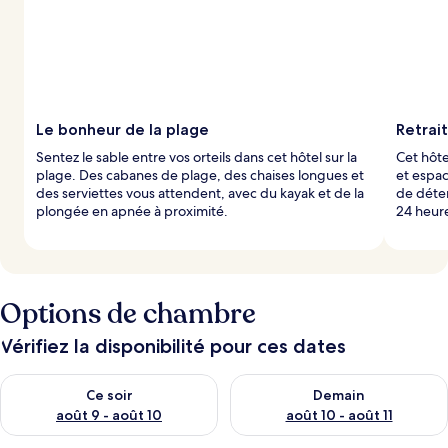
Le bonheur de la plage
Retrait
Sentez le sable entre vos orteils dans cet hôtel sur la
Cet hôte
plage. Des cabanes de plage, des chaises longues et
et espac
des serviettes vous attendent, avec du kayak et de la
de déte
plongée en apnée à proximité.
24 heure
Options de chambre
Vérifiez la disponibilité pour ces dates
Vérifier la disponibilité pour ce soir août 9 - août 10
Vérifier la disponibilité pour 
Ce soir
Demain
août 9 - août 10
août 10 - août 11