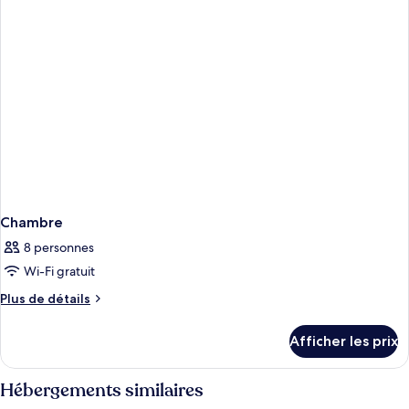
Chambre
8 personnes
Wi-Fi gratuit
Plus
Plus de détails
de
détails
Afficher les prix
pour
Chambre
Hébergements similaires