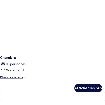
Chambre
10 personnes
Wi-Fi gratuit
Plus
Plus de détails
de
détails
Afficher les prix
pour
Chambre