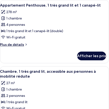
Afficher
Une chambre d’hôtel dotée d’un grand l
et
7
très
Appartement Penthouse, 1 très grand lit et 1 canapé-lit
toutes
1
grand
278 m²
lit
les
canapé-
et
1 chambre
photos
lit
1
pour
4 personnes
(One
canapé-
ce
lit
Bedroom
1 très grand lit et 1 canapé-lit (double)
(One
type
Oceanfront)
Wi-Fi gratuit
Bedroom
de
Oceanfront)
Plus
Plus de détails
chambre :
de
Appartement
détails
Afficher les prix
pour
Penthouse,
Appartement
1
Penthouse,
Afficher
Une chambre d’hôtel moderne dotée d’un
très
4
1
Chambre, 1 très grand lit, accessible aux personnes à
toutes
grand
très
mobilité réduite
grand
les
lit
27 m²
lit
photos
et
et
1 chambre
pour
1
1
2 personnes
ce
canapé-
canapé-
lit
type
1 très grand lit
lit
de
Wi-Fi gratuit