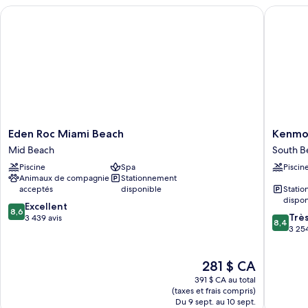
Eden Roc Miami Beach
Kenmore 
Eden
Kenmor
Eden Roc Miami Beach
Kenmor
Roc
Village
Mid Beach
South B
Miami
Hotel,
Piscine
Spa
Piscin
Beach
South
Animaux de compagnie
Stationnement
Mid
Beach
acceptés
disponible
Stati
Beach
South
dispon
8.6
Excellent
Beach
8,6
8.4
Trè
sur
3 439 avis
8,4
sur
3 254
10,
10,
Excellent,
Très
3 439 avis
Le
281 $ CA
bien,
prix
3 254 av
391 $ CA au total
est
(taxes et frais compris)
de
Du 9 sept. au 10 sept.