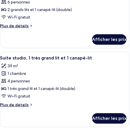
pour
6 personnes
ce
2 grands lits et 1 canapé-lit (double)
type
Wi-Fi gratuit
de
Plus
Plus de détails
chambre :
de
Suite
détails
Afficher les prix
pour
studio,
Suite
Plusieurs
studio,
Afficher
Une chambre d’hôtel moderne avec un g
lits
6
Plusieurs
Suite studio, 1 très grand lit et 1 canapé-lit
toutes
(Two
lits
39 m²
(Two
les
Queen)
Queen)
1 chambre
photos
pour
4 personnes
ce
1 très grand lit et 1 canapé-lit (double)
type
Wi-Fi gratuit
de
Plus
Plus de détails
chambre :
de
Suite
détails
Afficher les prix
pour
studio,
Suite
1