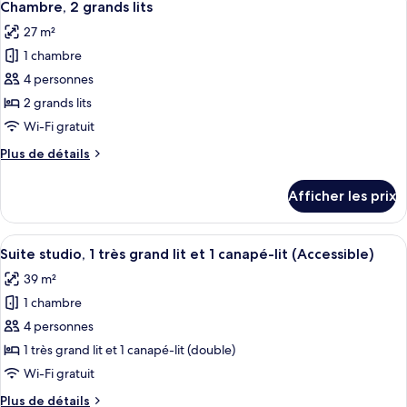
lit
5
1
Chambre, 2 grands lits
toutes
et
très
27 m²
grand
les
1
lit
1 chambre
photos
canapé-
et
pour
4 personnes
lit
1
ce
canapé-
(Oceanfront)
2 grands lits
lit
type
Wi-Fi gratuit
(Oceanfront)
de
Plus
Plus de détails
chambre :
de
Chambre,
détails
Afficher les prix
pour
2
Chambre,
grands
2
Afficher
Une chambre d’hôtel moderne avec un g
lits
5
grands
Suite studio, 1 très grand lit et 1 canapé-lit (Accessible)
toutes
lits
39 m²
les
1 chambre
photos
pour
4 personnes
ce
1 très grand lit et 1 canapé-lit (double)
type
Wi-Fi gratuit
de
Plus
Plus de détails