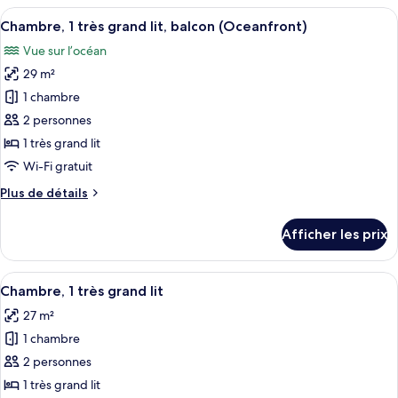
1
Afficher
Une chambre d’hôtel avec deux lits, un
lit,
6
très
Chambre, 1 très grand lit, balcon (Oceanfront)
toutes
balcon
grand
Vue sur l’océan
lit,
les
(Oceanfront
balcon
29 m²
photos
Accessible)
(Oceanfront
pour
1 chambre
Accessible)
ce
2 personnes
type
1 très grand lit
de
Wi-Fi gratuit
chambre :
Plus
Plus de détails
Chambre,
de
1
détails
Afficher les prix
très
pour
Chambre,
grand
1
Afficher
Une chambre d’hôtel équipée d’un lit, 
lit,
4
très
Chambre, 1 très grand lit
toutes
balcon
grand
27 m²
lit,
les
(Oceanfront)
balcon
1 chambre
photos
(Oceanfront)
pour
2 personnes
ce
1 très grand lit