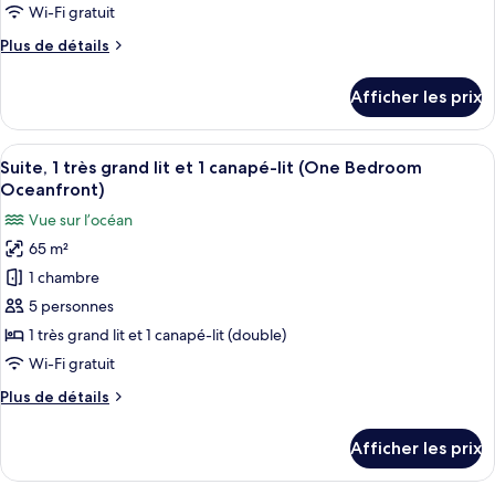
type
Wi-Fi gratuit
de
Plus
Plus de détails
chambre :
de
Chambre,
détails
Afficher les prix
pour
1
Chambre,
très
1
Afficher
Une chambre d’hôtel moderne dotée d’u
grand
5
très
Suite, 1 très grand lit et 1 canapé-lit (One Bedroom
toutes
lit
grand
Oceanfront)
lit
les
Vue sur l’océan
photos
65 m²
pour
1 chambre
ce
type
5 personnes
de
1 très grand lit et 1 canapé-lit (double)
chambre :
Wi-Fi gratuit
Suite,
Plus
Plus de détails
1
de
très
détails
Afficher les prix
pour
grand
Suite,
lit
1