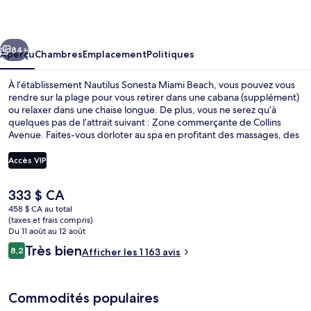
Sonesta
Miami
cédent
Suivant
Beach
84+
Aperçu
Chambres
Emplacement
Politiques
À l’établissement Nautilus Sonesta Miami Beach, vous pouvez vous
rendre sur la plage pour vous retirer dans une cabana (supplément)
ou relaxer dans une chaise longue. De plus, vous ne serez qu’à
quelques pas de l’attrait suivant : Zone commerçante de Collins
Avenue. Faites-vous dorloter au spa en profitant des massages, des
soins du visage et des manucures et pédicures. Vous préférez
passer des heures à vous amuser? Dirigez-vous vers la piscine
Accès VIP
extérieure. Offrant une vue sur la piscine, Nautilus Cabana Club sert
une cuisine méditerranéenne et est ouvert pour le le déjeuner, le le
Le
333 $ CA
dîner et le le souper. Parmi les autres points saillants de hôtel de
Sur la plage, cabana (supplément), cha
prix
luxe, notons 2 bars-salons, un bar attenant à la piscine et un centre
458 $ CA au total
actuel
(taxes et frais compris)
d’entraînement physique ouvert en tout temps. Les autres
est
Du 11 août au 12 août
voyageurs adorent le personnel serviable et l’emplacement.
de 333 $ CA
Avis
Très bien
8,2
Afficher les 1 163 avis
8,2 sur 10 –
Commodités populaires