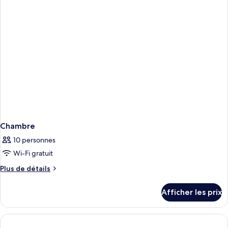
lit
grand
lit
(Terrace
(Terrace
Pool
Pool
View)
View)
Chambre
10 personnes
Wi-Fi gratuit
Plus
Plus de détails
de
détails
Afficher les prix
pour
Chambre