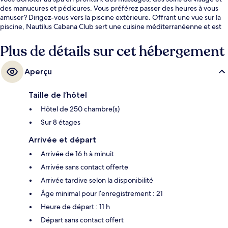
des manucures et pédicures. Vous préférez passer des heures à vous
amuser? Dirigez-vous vers la piscine extérieure. Offrant une vue sur la
piscine, Nautilus Cabana Club sert une cuisine méditerranéenne et est
ouvert pour le le déjeuner, le le dîner et le le souper. Parmi les autres
points saillants de hôtel de luxe, notons 2 bars-salons, un bar attenant à
Plus de détails sur cet hébergement
la piscine et un centre d’entraînement physique ouvert en tout temps.
Les autres voyageurs adorent le personnel serviable et l’emplacement.
Aperçu
Taille de l’hôtel
Hôtel de 250 chambre(s)
Sur 8 étages
Arrivée et départ
Arrivée de 16 h à minuit
Arrivée sans contact offerte
Arrivée tardive selon la disponibilité
Âge minimal pour l’enregistrement : 21
Heure de départ : 11 h
Départ sans contact offert