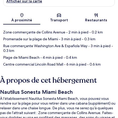
Afficher sur la carte
Carte
À proximité
Transport
Restaurants
Zone commerçante de Collins Avenue
- 2 min à pied
- 0.2 km
Promenade sur la plage de Miami
- 3 min à pied
- 0.3 km
Rue commerçante Washington Ave & Española Way
- 3 min à pied
-
0.3 km
Plage de Miami Beach
- 4 min à pied
- 0.4 km
Centre commercial Lincoln Road Mall
- 6 min à pied
- 0.6 km
À propos de cet hébergement
Nautilus Sonesta Miami Beach
À l’établissement Nautilus Sonesta Miami Beach, vous pouvez vous
rendre sur la plage pour vous retirer dans une cabana (supplément) ou
relaxer dans une chaise longue. De plus, vous ne serez qu’à quelques
pas de l’attrait suivant : Zone commerçante de Collins Avenue. Faites-
vous dorloter au spa en profitant des massages, des soins du visage et